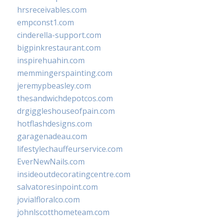
hrsreceivables.com
empconst1.com
cinderella-support.com
bigpinkrestaurant.com
inspirehuahin.com
memmingerspainting.com
jeremypbeasley.com
thesandwichdepotcos.com
drgiggleshouseofpain.com
hotflashdesigns.com
garagenadeau.com
lifestylechauffeurservice.com
EverNewNails.com
insideoutdecoratingcentre.com
salvatoresinpoint.com
jovialfloralco.com
johnlscotthometeam.com