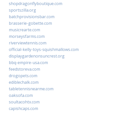
shopdragonflyboutique.com
sportszilla.org
batchprovisionsbar.com
brasserie-gobette.com
musicrearte.com
morseysfarms.com
riverviewtennis.com
official-kelly-toys-squishmallows.com
displaygardenonsuncrest.org
bbq-empire-usa.com
feedstoreva.com
drogopets.com
ediblechalk.com
tabletennisnearme.com
oaksofa.com
soultacohtx.com
capishcaps.com