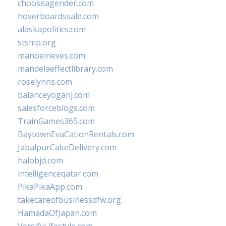
chooseagender.com
hoverboardssale.com
alaskapolitics.com
stsmp.org
manoelneves.com
mandelaeffectlibrary.com
roselynns.com
balanceyoganj.com
salesforceblogs.com
TrainGames365.com
BaytownEvaCationRentals.com
JabalpurCakeDelivery.com
halobjd.com
intelligenceqatar.com
PikaPikaApp.com
takecareofbusinessdfw.org
HamadaOfJapan.com