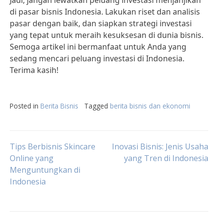
Jadi, jangan lewatkan peluang investasi menjanjikan
di pasar bisnis Indonesia. Lakukan riset dan analisis
pasar dengan baik, dan siapkan strategi investasi
yang tepat untuk meraih kesuksesan di dunia bisnis.
Semoga artikel ini bermanfaat untuk Anda yang
sedang mencari peluang investasi di Indonesia.
Terima kasih!
Posted in
Berita Bisnis
Tagged
berita bisnis dan ekonomi
Post
Tips Berbisnis Skincare
Inovasi Bisnis: Jenis Usaha
Online yang
yang Tren di Indonesia
Menguntungkan di
navigation
Indonesia