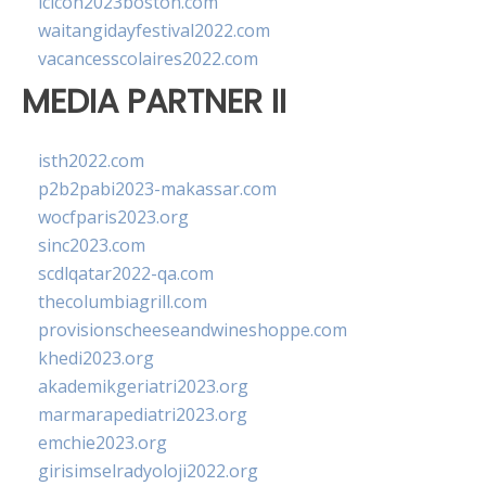
lcicon2023boston.com
waitangidayfestival2022.com
vacancesscolaires2022.com
MEDIA PARTNER II
isth2022.com
p2b2pabi2023-makassar.com
wocfparis2023.org
sinc2023.com
scdlqatar2022-qa.com
thecolumbiagrill.com
provisionscheeseandwineshoppe.com
khedi2023.org
akademikgeriatri2023.org
marmarapediatri2023.org
emchie2023.org
girisimselradyoloji2022.org