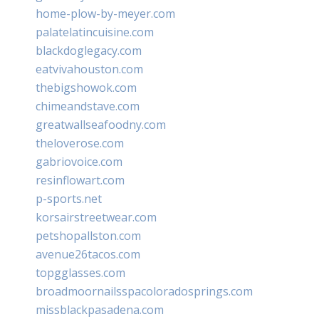
home-plow-by-meyer.com
palatelatincuisine.com
blackdoglegacy.com
eatvivahouston.com
thebigshowok.com
chimeandstave.com
greatwallseafoodny.com
theloverose.com
gabriovoice.com
resinflowart.com
p-sports.net
korsairstreetwear.com
petshopallston.com
avenue26tacos.com
topgglasses.com
broadmoornailsspacoloradosprings.com
missblackpasadena.com