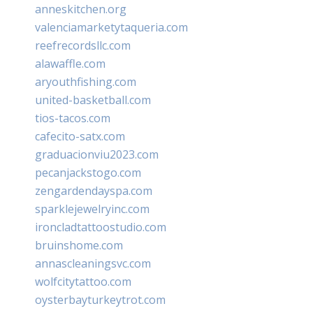
anneskitchen.org
valenciamarketytaqueria.com
reefrecordsllc.com
alawaffle.com
aryouthfishing.com
united-basketball.com
tios-tacos.com
cafecito-satx.com
graduacionviu2023.com
pecanjackstogo.com
zengardendayspa.com
sparklejewelryinc.com
ironcladtattoostudio.com
bruinshome.com
annascleaningsvc.com
wolfcitytattoo.com
oysterbayturkeytrot.com