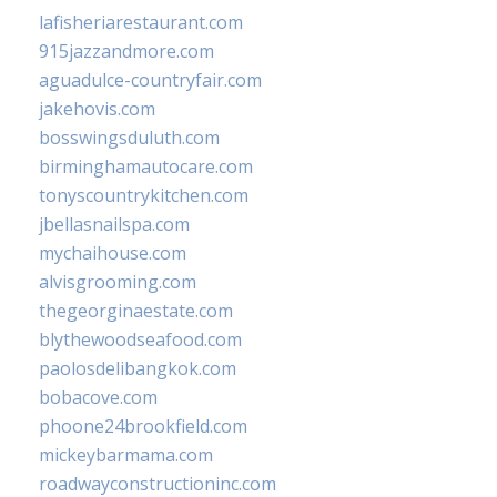
lafisheriarestaurant.com
915jazzandmore.com
aguadulce-countryfair.com
jakehovis.com
bosswingsduluth.com
birminghamautocare.com
tonyscountrykitchen.com
jbellasnailspa.com
mychaihouse.com
alvisgrooming.com
thegeorginaestate.com
blythewoodseafood.com
paolosdelibangkok.com
bobacove.com
phoone24brookfield.com
mickeybarmama.com
roadwayconstructioninc.com