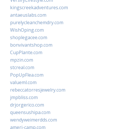
VersifyLifestyle.com
kingscreekadventures.com
antaeuslabs.com
purelycleanchemdry.com
WishOping.com
shoplegacee.com
bonvivantshop.com
CupPlante.com
mpzin.com
stcreal.com
PopUpFlea.com
valueml.com
rebeccatorresjewelry.com
jmpbliss.com
drjorgerico.com
queensushipa.com
wendyweimerdds.com
ameri-camp.com