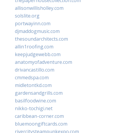
thepaperhousecollection.com
allisonwillisholley.com
solslite.org
portwayinn.com
djmaddogmusic.com
thesoundarchitects.com
allin1roofing.com
keepjudgewebb.com
anatomyofadventure.com
drivancastillo.com
cmmedspa.com
midletontkd.com
gardensandgrills.com
basilfoodwine.com
nikko-tochigi.net
caribbean-corner.com
bluemoongiftcards.com
rivercitysteampunkexpo.com