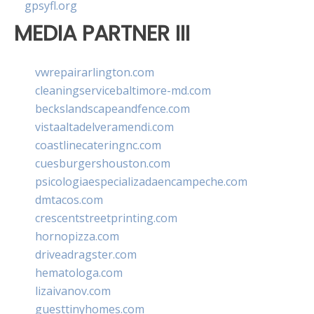
gpsyfl.org
MEDIA PARTNER III
vwrepairarlington.com
cleaningservicebaltimore-md.com
beckslandscapeandfence.com
vistaaltadelveramendi.com
coastlinecateringnc.com
cuesburgershouston.com
psicologiaespecializadaencampeche.com
dmtacos.com
crescentstreetprinting.com
hornopizza.com
driveadragster.com
hematologa.com
lizaivanov.com
guesttinyhomes.com