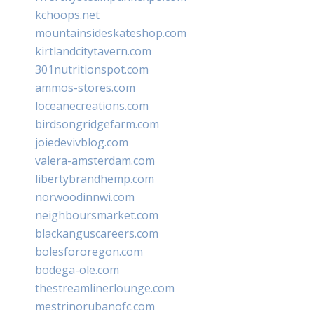
kchoops.net
mountainsideskateshop.com
kirtlandcitytavern.com
301nutritionspot.com
ammos-stores.com
loceanecreations.com
birdsongridgefarm.com
joiedevivblog.com
valera-amsterdam.com
libertybrandhemp.com
norwoodinnwi.com
neighboursmarket.com
blackanguscareers.com
bolesfororegon.com
bodega-ole.com
thestreamlinerlounge.com
mestrinorubanofc.com