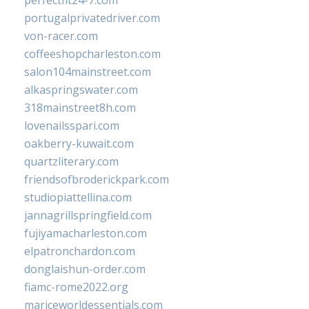
perfectfit24-7.com
portugalprivatedriver.com
von-racer.com
coffeeshopcharleston.com
salon104mainstreet.com
alkaspringswater.com
318mainstreet8h.com
lovenailsspari.com
oakberry-kuwait.com
quartzliterary.com
friendsofbroderickpark.com
studiopiattellina.com
jannagrillspringfield.com
fujiyamacharleston.com
elpatronchardon.com
donglaishun-order.com
fiamc-rome2022.org
mariceworldessentials.com