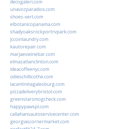
decogaleri.com
unavozparadios.com
shoes-vert.com
elbotanicopanama.com
shadyoaksrockportrvpark.com
jccoinlaundry.com
kautorepair.com
marjaeswinebar.com
elmazatlanclinton.com
ideacoffeenyc.com
odieschillicothe.com
lacantinitagalesburg.com
pizzadeliverybristol.com
greenstarsmogcheck.com
happypawspl.com
callahansautoservicecenter.com
georgiascornermarket.com