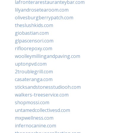
lafronterarestauranteybar.com
lilyandrosetearoom.com
olivesburgberrypatch.com
theslushkids.com
giobastian.com
glpascensori.com
rifloorepoxy.com
woolleymillingandpaving.com
uptonpvd.com
2troublegrill.com
casateranga.com
sticksandstonesstudiooh.com
walkers-treeservice.com
shopmossi.com
untamedcollectivesd.com
mxpwellness.com
infernocanine.com