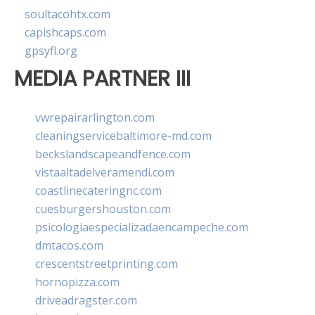
soultacohtx.com
capishcaps.com
gpsyfl.org
MEDIA PARTNER III
vwrepairarlington.com
cleaningservicebaltimore-md.com
beckslandscapeandfence.com
vistaaltadelveramendi.com
coastlinecateringnc.com
cuesburgershouston.com
psicologiaespecializadaencampeche.com
dmtacos.com
crescentstreetprinting.com
hornopizza.com
driveadragster.com