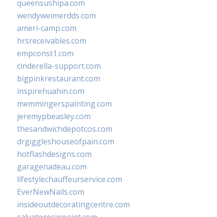
queensushipa.com
wendyweimerdds.com
ameri-camp.com
hrsreceivables.com
empconst1.com
cinderella-support.com
bigpinkrestaurant.com
inspirehuahin.com
memmingerspainting.com
jeremypbeasley.com
thesandwichdepotcos.com
drgiggleshouseofpain.com
hotflashdesigns.com
garagenadeau.com
lifestylechauffeurservice.com
EverNewNails.com
insideoutdecoratingcentre.com