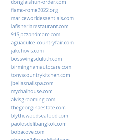
donglaishun-order.com
fiamc-rome2022.org
mariceworldessentials.com
lafisheriarestaurant.com
915jazzandmore.com
aguadulce-countryfair.com
jakehovis.com
bosswingsduluth.com
birminghamautocare.com
tonyscountrykitchen.com
jbellasnailspa.com
mychaihouse.com
alvisgrooming.com
thegeorginaestate.com
blythewoodseafood.com
paolosdelibangkok.com
bobacove.com