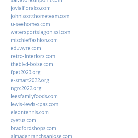
salvatoresinpoint.com
jovialfloralco.com
johnlscotthometeam.com
u-seehomes.com
watersportslagonissi.com
mischieffashion.com
eduwyre.com
retro-interiors.com
theblvd-boise.com
fpet2023.org
e-smart2022.org
ngrc2022.org
leesfamilyfoods.com
lewis-lewis-cpas.com
eleontennis.com
cyetus.com
bradfordshops.com
almadenranchsanjose.com