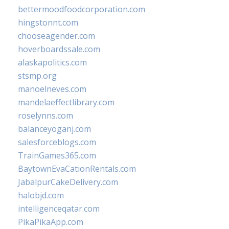
bettermoodfoodcorporation.com
hingstonnt.com
chooseagender.com
hoverboardssale.com
alaskapolitics.com
stsmp.org
manoelneves.com
mandelaeffectlibrary.com
roselynns.com
balanceyoganj.com
salesforceblogs.com
TrainGames365.com
BaytownEvaCationRentals.com
JabalpurCakeDelivery.com
halobjd.com
intelligenceqatar.com
PikaPikaApp.com