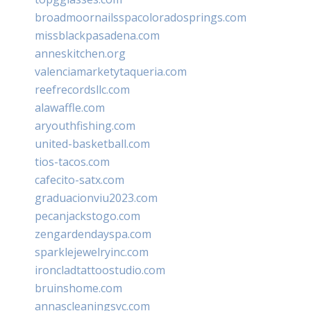
broadmoornailsspacoloradosprings.com
missblackpasadena.com
anneskitchen.org
valenciamarketytaqueria.com
reefrecordsllc.com
alawaffle.com
aryouthfishing.com
united-basketball.com
tios-tacos.com
cafecito-satx.com
graduacionviu2023.com
pecanjackstogo.com
zengardendayspa.com
sparklejewelryinc.com
ironcladtattoostudio.com
bruinshome.com
annascleaningsvc.com