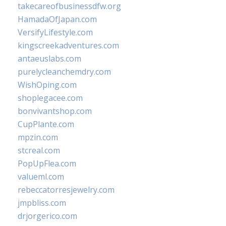
takecareofbusinessdfw.org
HamadaOfJapan.com
VersifyLifestyle.com
kingscreekadventures.com
antaeuslabs.com
purelycleanchemdry.com
WishOping.com
shoplegacee.com
bonvivantshop.com
CupPlante.com
mpzin.com
stcreal.com
PopUpFlea.com
valueml.com
rebeccatorresjewelry.com
jmpbliss.com
drjorgerico.com