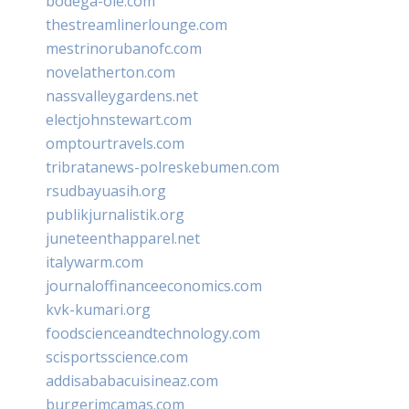
bodega-ole.com
thestreamlinerlounge.com
mestrinorubanofc.com
novelatherton.com
nassvalleygardens.net
electjohnstewart.com
omptourtravels.com
tribratanews-polreskebumen.com
rsudbayuasih.org
publikjurnalistik.org
juneteenthapparel.net
italywarm.com
journaloffinanceeconomics.com
kvk-kumari.org
foodscienceandtechnology.com
scisportsscience.com
addisababacuisineaz.com
burgerimcamas.com