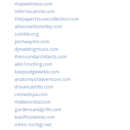
mxpwellness.com
infernocanine.com
thepaperhousecollection.com
allisonwillisholley.com
solslite.org
portwayinn.com
djmaddogmusic.com
thesoundarchitects.com
allin1roofing.com
keepjudgewebb.com
anatomyofadventure.com
drivancastillo.com
cmmedspa.com
midletontkd.com
gardensandgrills.com
basilfoodwine.com
nikko-tochigi.net