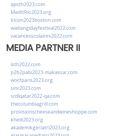
apsth2023.com
MedItRio2023.org
lcicon2023boston.com
waitangidayfestival2022.com
vacancesscolaires2022.com
MEDIA PARTNER II
isth2022.com
p2b2pabi2023-makassar.com
wocfparis2023.org
sinc2023.com
scdlqatar2022-qa.com
thecolumbiagrill.com
provisionscheeseandwineshoppe.com
khedi2023.org
akademikgeriatri2023.org
marmarapediatri2023.org