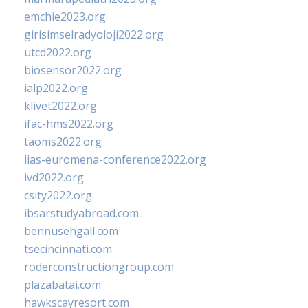
emchie2023.org
girisimselradyoloji2022.org
utcd2022.org
biosensor2022.org
ialp2022.org
klivet2022.org
ifac-hms2022.org
taoms2022.org
iias-euromena-conference2022.org
ivd2022.org
csity2022.org
ibsarstudyabroad.com
bennusehgall.com
tsecincinnati.com
roderconstructiongroup.com
plazabatai.com
hawkscayresort.com