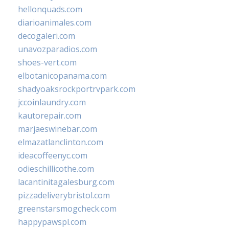
hellonquads.com
diarioanimales.com
decogaleri.com
unavozparadios.com
shoes-vert.com
elbotanicopanama.com
shadyoaksrockportrvpark.com
jccoinlaundry.com
kautorepair.com
marjaeswinebar.com
elmazatlanclinton.com
ideacoffeenyc.com
odieschillicothe.com
lacantinitagalesburg.com
pizzadeliverybristol.com
greenstarsmogcheck.com
happypawspl.com