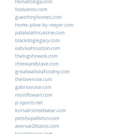
hematologa.com
lizaivanov.com
guesttinyhomes.com
home-plow-by-meyer.com
palatelatincuisine.com
blackdoglegacy.com
eatvivahouston.com
thebigshowok.com
chimeandstave.com
greatwallseafoodny.com
theloverose.com
gabriovoice.com
resinflowart.com
p-sports.net
korsairstreetwear.com
petshopallston.com
avenue26tacos.com
topgglasses.com