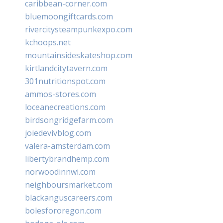
caribbean-corner.com
bluemoongiftcards.com
rivercitysteampunkexpo.com
kchoops.net
mountainsideskateshop.com
kirtlandcitytavern.com
301nutritionspot.com
ammos-stores.com
loceanecreations.com
birdsongridgefarm.com
joiedevivblog.com
valera-amsterdam.com
libertybrandhemp.com
norwoodinnwi.com
neighboursmarket.com
blackanguscareers.com
bolesfororegon.com