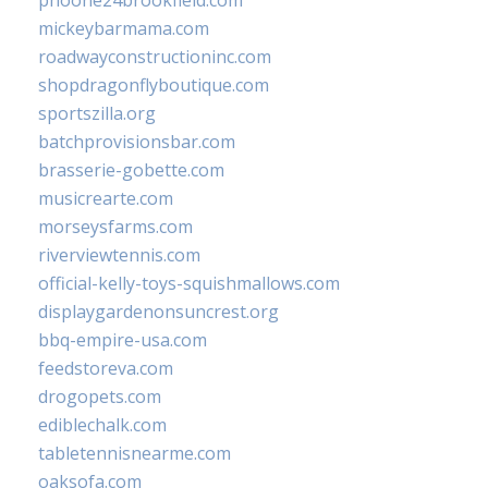
phoone24brookfield.com
mickeybarmama.com
roadwayconstructioninc.com
shopdragonflyboutique.com
sportszilla.org
batchprovisionsbar.com
brasserie-gobette.com
musicrearte.com
morseysfarms.com
riverviewtennis.com
official-kelly-toys-squishmallows.com
displaygardenonsuncrest.org
bbq-empire-usa.com
feedstoreva.com
drogopets.com
ediblechalk.com
tabletennisnearme.com
oaksofa.com