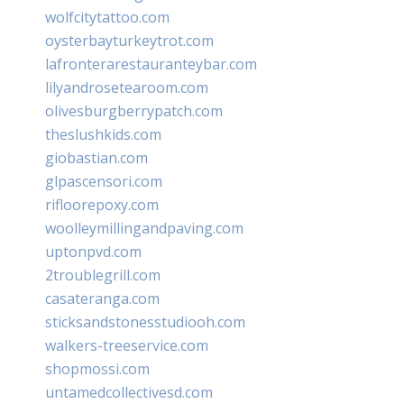
wolfcitytattoo.com
oysterbayturkeytrot.com
lafronterarestauranteybar.com
lilyandrosetearoom.com
olivesburgberrypatch.com
theslushkids.com
giobastian.com
glpascensori.com
rifloorepoxy.com
woolleymillingandpaving.com
uptonpvd.com
2troublegrill.com
casateranga.com
sticksandstonesstudiooh.com
walkers-treeservice.com
shopmossi.com
untamedcollectivesd.com