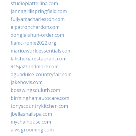
studiopiattellina.com
jannagrillspringfield.com
fujiyamacharleston.com
elpatronchardon.com
donglaishun-order.com
fiamc-rome2022.org
mariceworldessentials.com
lafisheriarestaurant.com
915jazzandmore.com
aguadulce-countryfair.com
jakehovis.com
bosswingsduluth.com
birminghamautocare.com
tonyscountrykitchen.com
jbellasnailspa.com
mychaihouse.com
alvisgrooming.com