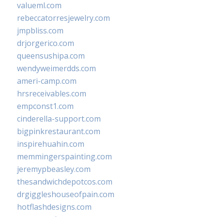
valueml.com
rebeccatorresjewelry.com
jmpbliss.com
drjorgerico.com
queensushipa.com
wendyweimerdds.com
ameri-camp.com
hrsreceivables.com
empconst1.com
cinderella-support.com
bigpinkrestaurant.com
inspirehuahin.com
memmingerspainting.com
jeremypbeasley.com
thesandwichdepotcos.com
drgiggleshouseofpain.com
hotflashdesigns.com