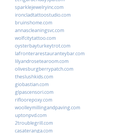
sparklejewelryinc.com
ironcladtattoostudio.com
bruinshome.com
annascleaningsvc.com
wolfcitytattoo.com
oysterbayturkeytrot.com
lafronterarestauranteybar.com
lilyandrosetearoom.com
olivesburgberrypatch.com
theslushkids.com
giobastian.com
glpascensori.com
rifloorepoxy.com
woolleymillingandpaving.com
uptonpvd.com
2troublegrill.com
casateranga.com