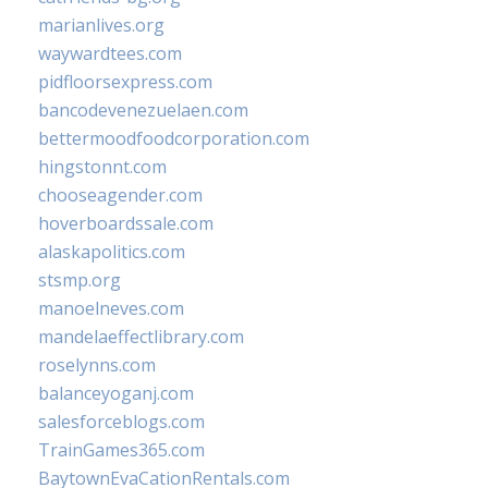
marianlives.org
waywardtees.com
pidfloorsexpress.com
bancodevenezuelaen.com
bettermoodfoodcorporation.com
hingstonnt.com
chooseagender.com
hoverboardssale.com
alaskapolitics.com
stsmp.org
manoelneves.com
mandelaeffectlibrary.com
roselynns.com
balanceyoganj.com
salesforceblogs.com
TrainGames365.com
BaytownEvaCationRentals.com