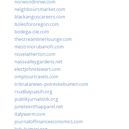
norwoodinnwi.com
neighboursmarket.com
blackanguscareers.com
bolesfororegon.com
bodega-ole.com
thestreamlinerlounge.com
mestrinorubanofc.com
novelatherton.com
nassvalleygardens.net
electjohnstewart.com
omptourtravels.com
tribratanews-polreskebumen.com
rsudbayuasih.org
publikjurnalistik.org
juneteenthapparel.net
italywarm.com
journaloffinanceeconomics.com
kvk-kumari.org