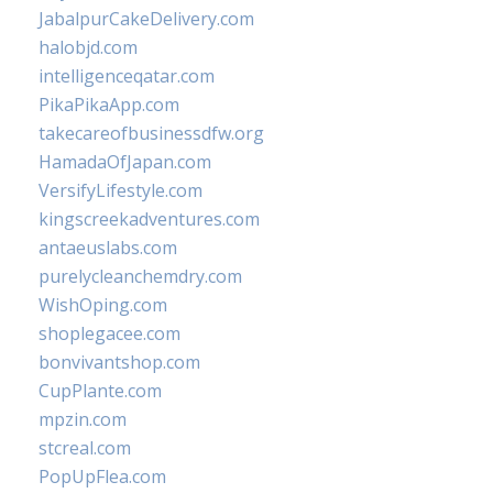
JabalpurCakeDelivery.com
halobjd.com
intelligenceqatar.com
PikaPikaApp.com
takecareofbusinessdfw.org
HamadaOfJapan.com
VersifyLifestyle.com
kingscreekadventures.com
antaeuslabs.com
purelycleanchemdry.com
WishOping.com
shoplegacee.com
bonvivantshop.com
CupPlante.com
mpzin.com
stcreal.com
PopUpFlea.com