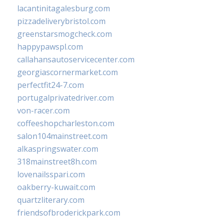
lacantinitagalesburg.com
pizzadeliverybristol.com
greenstarsmogcheck.com
happypawspl.com
callahansautoservicecenter.com
georgiascornermarket.com
perfectfit24-7.com
portugalprivatedriver.com
von-racer.com
coffeeshopcharleston.com
salon104mainstreet.com
alkaspringswater.com
318mainstreet8h.com
lovenailsspari.com
oakberry-kuwait.com
quartzliterary.com
friendsofbroderickpark.com