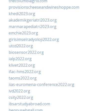
thecolumbiagrill.com
provisionscheeseandwineshoppe.com
khedi2023.org
akademikgeriatri2023.org
marmarapediatri2023.org
emchie2023.org
girisimselradyoloji2022.org
utcd2022.org
biosensor2022.org
ialp2022.org
klivet2022.org
ifac-hms2022.org
taoms2022.org
iias-euromena-conference2022.org
ivd2022.org
csity2022.org
ibsarstudyabroad.com
bennusehgall.com