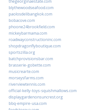
thegeorginaestate.com
blythewoodseafood.com
paolosdelibangkok.com
bobacove.com
phoone24brookfield.com
mickeybarmama.com
roadwayconstructioninc.com
shopdragonflyboutique.com
sportszilla.org
batchprovisionsbar.com
brasserie-gobette.com
musicrearte.com
morseysfarms.com
riverviewtennis.com
official-kelly-toys-squishmallows.com
displaygardenonsuncrest.org
bbq-empire-usa.com
feedstoreva.com