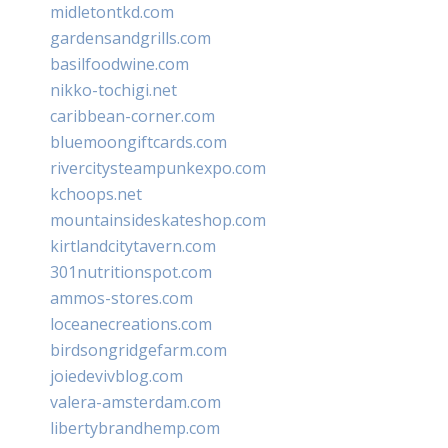
midletontkd.com
gardensandgrills.com
basilfoodwine.com
nikko-tochigi.net
caribbean-corner.com
bluemoongiftcards.com
rivercitysteampunkexpo.com
kchoops.net
mountainsideskateshop.com
kirtlandcitytavern.com
301nutritionspot.com
ammos-stores.com
loceanecreations.com
birdsongridgefarm.com
joiedevivblog.com
valera-amsterdam.com
libertybrandhemp.com