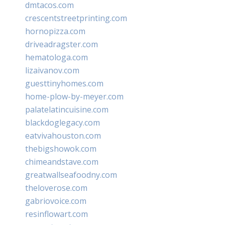
dmtacos.com
crescentstreetprinting.com
hornopizza.com
driveadragster.com
hematologa.com
lizaivanov.com
guesttinyhomes.com
home-plow-by-meyer.com
palatelatincuisine.com
blackdoglegacy.com
eatvivahouston.com
thebigshowok.com
chimeandstave.com
greatwallseafoodny.com
theloverose.com
gabriovoice.com
resinflowart.com