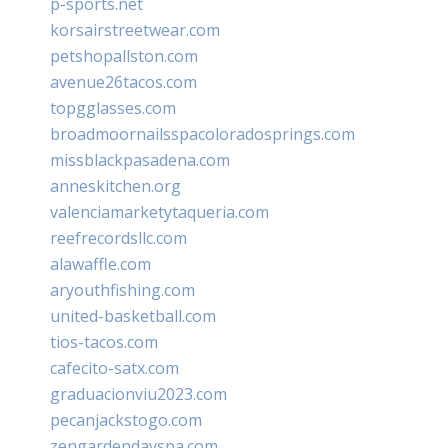
p-sports.net
korsairstreetwear.com
petshopallston.com
avenue26tacos.com
topgglasses.com
broadmoornailsspacoloradosprings.com
missblackpasadena.com
anneskitchen.org
valenciamarketytaqueria.com
reefrecordsllc.com
alawaffle.com
aryouthfishing.com
united-basketball.com
tios-tacos.com
cafecito-satx.com
graduacionviu2023.com
pecanjackstogo.com
zengardendayspa.com