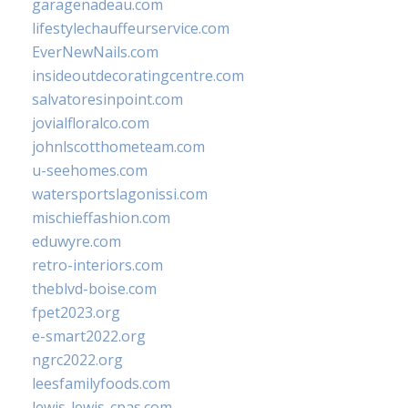
garagenadeau.com
lifestylechauffeurservice.com
EverNewNails.com
insideoutdecoratingcentre.com
salvatoresinpoint.com
jovialfloralco.com
johnlscotthometeam.com
u-seehomes.com
watersportslagonissi.com
mischieffashion.com
eduwyre.com
retro-interiors.com
theblvd-boise.com
fpet2023.org
e-smart2022.org
ngrc2022.org
leesfamilyfoods.com
lewis-lewis-cpas.com