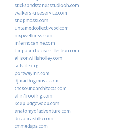
sticksandstonesstudiooh.com
walkers-treeservice.com
shopmossi.com
untamedcollectivesd.com
mxpwellness.com
infernocanine.com
thepaperhousecollection.com
allisonwillisholley.com
solslite.org
portwayinn.com
djmaddogmusic.com
thesoundarchitects.com
allin1roofing.com
keepjudgewebb.com
anatomyofadventure.com
drivancastillo.com
cmmedspa.com