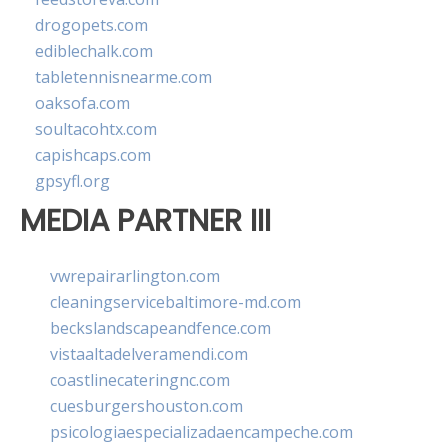
drogopets.com
ediblechalk.com
tabletennisnearme.com
oaksofa.com
soultacohtx.com
capishcaps.com
gpsyfl.org
MEDIA PARTNER III
vwrepairarlington.com
cleaningservicebaltimore-md.com
beckslandscapeandfence.com
vistaaltadelveramendi.com
coastlinecateringnc.com
cuesburgershouston.com
psicologiaespecializadaencampeche.com