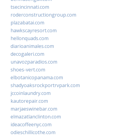
tsecincinnati.com
roderconstructiongroup.com
plazabatai.com
hawkscayresort.com
hellonquads.com
diarioanimales.com
decogaleri.com
unavozparadios.com
shoes-vert.com
elbotanicopanama.com
shadyoaksrockportrvpark.com
jccoinlaundry.com
kautorepair.com
marjaeswinebar.com
elmazatlanclinton.com
ideacoffeenyc.com
odieschillicothe.com