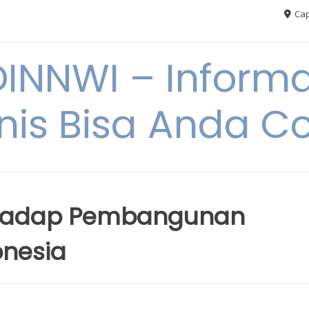
Cap
NNWI – Informas
snis Bisa Anda C
erhadap Pembangunan
onesia