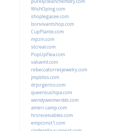
purelycleanchemdry.com
WishOping.com
shoplegacee.com
bonvivantshop.com
CupPlante.com
mpzin.com
stcreal.com
PopUpFlea.com
valueml.com
rebeccatorresjewelry.com
jmpbliss.com
drjorgerico.com
queensushipa.com
wendyweimerdds.com
ameri-camp.com
hrsreceivables.com
empconst1.com
cinderella-support.com