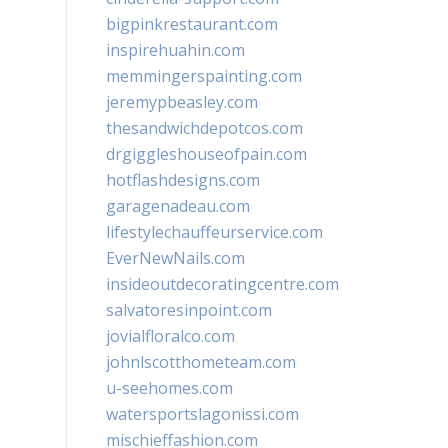
bigpinkrestaurant.com
inspirehuahin.com
memmingerspainting.com
jeremypbeasley.com
thesandwichdepotcos.com
drgiggleshouseofpain.com
hotflashdesigns.com
garagenadeau.com
lifestylechauffeurservice.com
EverNewNails.com
insideoutdecoratingcentre.com
salvatoresinpoint.com
jovialfloralco.com
johnlscotthometeam.com
u-seehomes.com
watersportslagonissi.com
mischieffashion.com