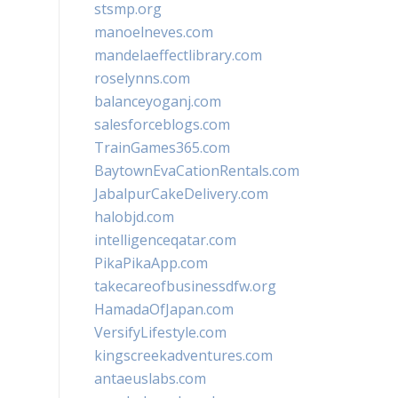
stsmp.org
manoelneves.com
mandelaeffectlibrary.com
roselynns.com
balanceyoganj.com
salesforceblogs.com
TrainGames365.com
BaytownEvaCationRentals.com
JabalpurCakeDelivery.com
halobjd.com
intelligenceqatar.com
PikaPikaApp.com
takecareofbusinessdfw.org
HamadaOfJapan.com
VersifyLifestyle.com
kingscreekadventures.com
antaeuslabs.com