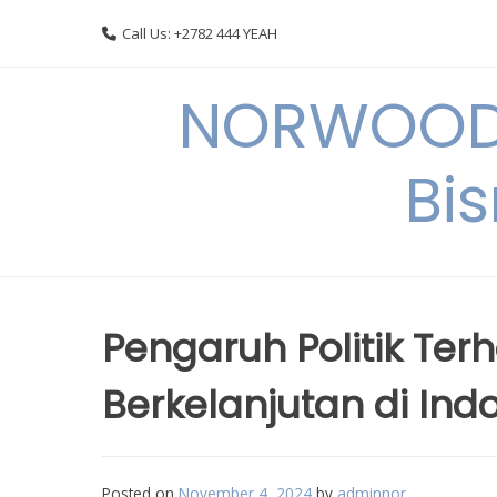
Skip
Call Us: +2782 444 YEAH
to
content
NORWOODI
Bi
Pengaruh Politik T
Berkelanjutan di Ind
Posted on
November 4, 2024
by
adminnor