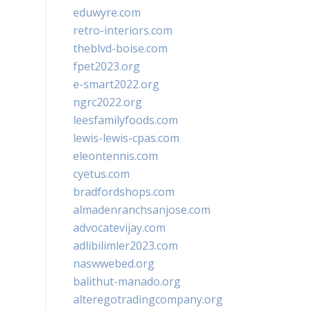
eduwyre.com
retro-interiors.com
theblvd-boise.com
fpet2023.org
e-smart2022.org
ngrc2022.org
leesfamilyfoods.com
lewis-lewis-cpas.com
eleontennis.com
cyetus.com
bradfordshops.com
almadenranchsanjose.com
advocatevijay.com
adlibilimler2023.com
naswwebed.org
balithut-manado.org
alteregotradingcompany.org