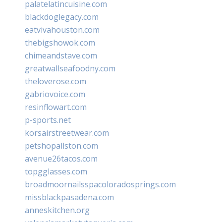
palatelatincuisine.com
blackdoglegacy.com
eatvivahouston.com
thebigshowok.com
chimeandstave.com
greatwallseafoodny.com
theloverose.com
gabriovoice.com
resinflowart.com
p-sports.net
korsairstreetwear.com
petshopallston.com
avenue26tacos.com
topgglasses.com
broadmoornailsspacoloradosprings.com
missblackpasadena.com
anneskitchen.org