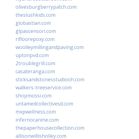
olivesburgberrypatch.com
theslushkids.com
giobastian.com
glpascensori.com
rifloorepoxy.com
woolleymillingandpaving.com
uptonpvd.com
2troublegrill.com
casateranga.com
sticksandstonesstudiooh.com
walkers-treeservice.com
shopmossi.com
untamedcollectivesd.com
mxpwellness.com
infernocanine.com
thepaperhousecollection.com
allisonwillisholley.com