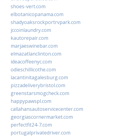
shoes-vert.com
elbotanicopanama.com
shadyoaksrockportrvpark.com
jccoinlaundry.com
kautorepair.com
marjaeswinebar.com
elmazatlanclinton.com
ideacoffeenyc.com
odieschillicothe.com
lacantinitagalesburg.com
pizzadeliverybristol.com
greenstarsmogcheck.com
happypawspl.com
callahansautoservicecenter.com
georgiascornermarket.com
perfectfit24-7.com
portugalprivatedriver.com