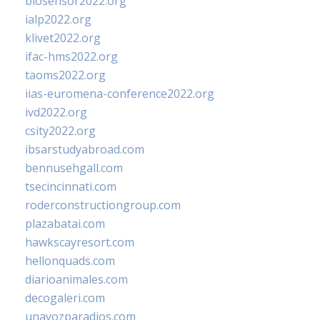
biosensor2022.org
ialp2022.org
klivet2022.org
ifac-hms2022.org
taoms2022.org
iias-euromena-conference2022.org
ivd2022.org
csity2022.org
ibsarstudyabroad.com
bennusehgall.com
tsecincinnati.com
roderconstructiongroup.com
plazabatai.com
hawkscayresort.com
hellonquads.com
diarioanimales.com
decogaleri.com
unavozparadios.com