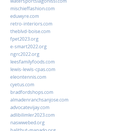
watersportslagonissi.com
mischieffashion.com
eduwyre.com
retro-interiors.com
theblvd-boise.com
fpet2023.org
e-smart2022.org
ngrc2022.org
leesfamilyfoods.com
lewis-lewis-cpas.com
eleontennis.com
cyetus.com
bradfordshops.com
almadenranchsanjose.com
advocatevijay.com
adlibilimler2023.com
naswwebed.org
balithut-manado.org