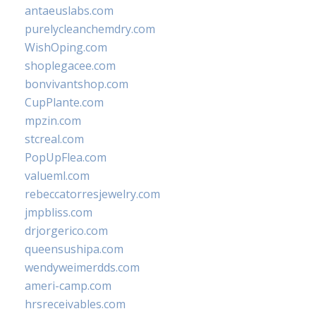
antaeuslabs.com
purelycleanchemdry.com
WishOping.com
shoplegacee.com
bonvivantshop.com
CupPlante.com
mpzin.com
stcreal.com
PopUpFlea.com
valueml.com
rebeccatorresjewelry.com
jmpbliss.com
drjorgerico.com
queensushipa.com
wendyweimerdds.com
ameri-camp.com
hrsreceivables.com