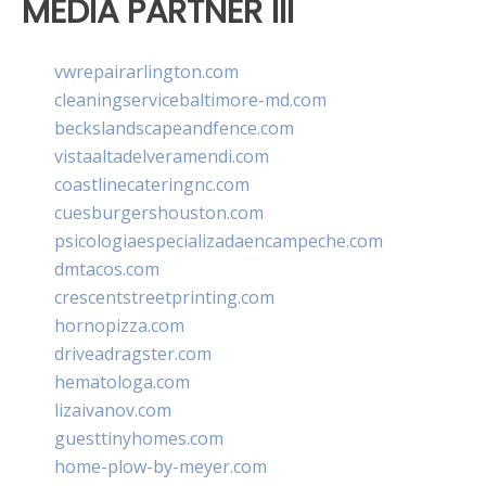
MEDIA PARTNER III
vwrepairarlington.com
cleaningservicebaltimore-md.com
beckslandscapeandfence.com
vistaaltadelveramendi.com
coastlinecateringnc.com
cuesburgershouston.com
psicologiaespecializadaencampeche.com
dmtacos.com
crescentstreetprinting.com
hornopizza.com
driveadragster.com
hematologa.com
lizaivanov.com
guesttinyhomes.com
home-plow-by-meyer.com