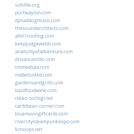
solslite.org
portwayinn.com
djmaddogmusic.com
thesoundarchitects.com
allin1roofing.com
keepjudgewebb.com
anatomyofadventure.com
drivancastillo.com
cmmedspa.com
midletontkd.com
gardensandgrills.com
basilfoodwine.com
nikko-tochigi.net
caribbean-corner.com
bluemoongiftcards.com
rivercitysteampunkexpo.com
kchoops.net