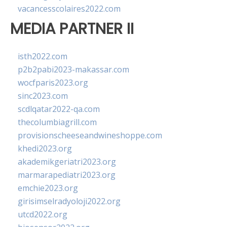
vacancesscolaires2022.com
MEDIA PARTNER II
isth2022.com
p2b2pabi2023-makassar.com
wocfparis2023.org
sinc2023.com
scdlqatar2022-qa.com
thecolumbiagrill.com
provisionscheeseandwineshoppe.com
khedi2023.org
akademikgeriatri2023.org
marmarapediatri2023.org
emchie2023.org
girisimselradyoloji2022.org
utcd2022.org