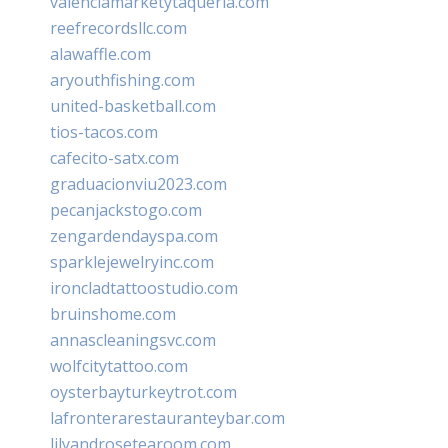
valenciamarketytaqueria.com
reefrecordsllc.com
alawaffle.com
aryouthfishing.com
united-basketball.com
tios-tacos.com
cafecito-satx.com
graduacionviu2023.com
pecanjackstogo.com
zengardendayspa.com
sparklejewelryinc.com
ironcladtattoostudio.com
bruinshome.com
annascleaningsvc.com
wolfcitytattoo.com
oysterbayturkeytrot.com
lafronterarestauranteybar.com
lilyandrosetearoom.com