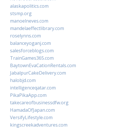
alaskapolitics.com
stsmp.org
manoelneves.com
mandelaeffectlibrary.com
roselynns.com
balanceyoganj.com
salesforceblogs.com
TrainGames365.com
BaytownEvaCationRentals.com
JabalpurCakeDelivery.com
halobjd.com
intelligenceqatar.com
PikaPikaApp.com
takecareofbusinessdfw.org
HamadaOfJapan.com
VersifyLifestyle.com
kingscreekadventures.com