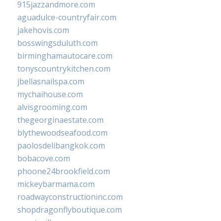
915jazzandmore.com
aguadulce-countryfair.com
jakehovis.com
bosswingsduluth.com
birminghamautocare.com
tonyscountrykitchen.com
jbellasnailspa.com
mychaihouse.com
alvisgrooming.com
thegeorginaestate.com
blythewoodseafood.com
paolosdelibangkok.com
bobacove.com
phoone24brookfield.com
mickeybarmama.com
roadwayconstructioninc.com
shopdragonflyboutique.com