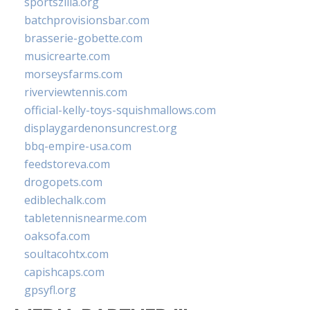
sportszilla.org
batchprovisionsbar.com
brasserie-gobette.com
musicrearte.com
morseysfarms.com
riverviewtennis.com
official-kelly-toys-squishmallows.com
displaygardenonsuncrest.org
bbq-empire-usa.com
feedstoreva.com
drogopets.com
ediblechalk.com
tabletennisnearme.com
oaksofa.com
soultacohtx.com
capishcaps.com
gpsyfl.org