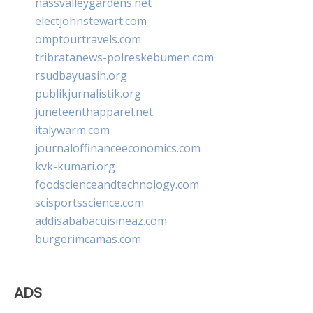
nassvalleygardens.net
electjohnstewart.com
omptourtravels.com
tribratanews-polreskebumen.com
rsudbayuasih.org
publikjurnalistik.org
juneteenthapparel.net
italywarm.com
journaloffinanceeconomics.com
kvk-kumari.org
foodscienceandtechnology.com
scisportsscience.com
addisababacuisineaz.com
burgerimcamas.com
ADS