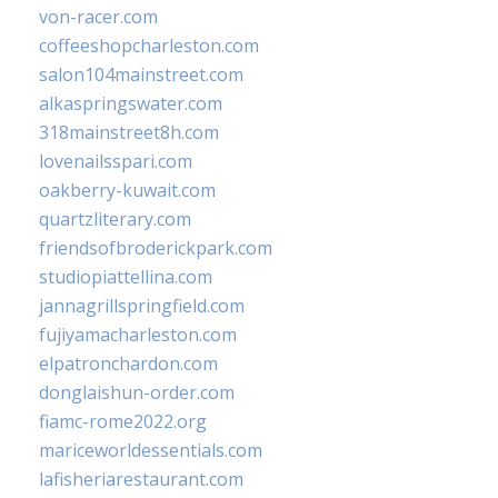
von-racer.com
coffeeshopcharleston.com
salon104mainstreet.com
alkaspringswater.com
318mainstreet8h.com
lovenailsspari.com
oakberry-kuwait.com
quartzliterary.com
friendsofbroderickpark.com
studiopiattellina.com
jannagrillspringfield.com
fujiyamacharleston.com
elpatronchardon.com
donglaishun-order.com
fiamc-rome2022.org
mariceworldessentials.com
lafisheriarestaurant.com