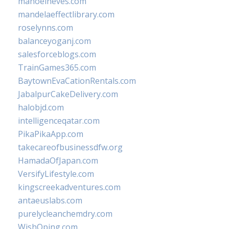
manoelneves.com
mandelaeffectlibrary.com
roselynns.com
balanceyoganj.com
salesforceblogs.com
TrainGames365.com
BaytownEvaCationRentals.com
JabalpurCakeDelivery.com
halobjd.com
intelligenceqatar.com
PikaPikaApp.com
takecareofbusinessdfw.org
HamadaOfJapan.com
VersifyLifestyle.com
kingscreekadventures.com
antaeuslabs.com
purelycleanchemdry.com
WishOping.com