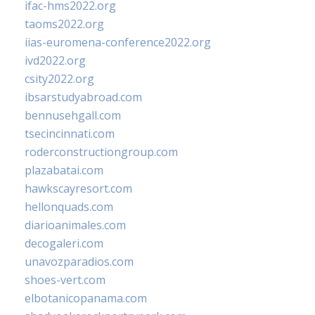
ifac-hms2022.org
taoms2022.org
iias-euromena-conference2022.org
ivd2022.org
csity2022.org
ibsarstudyabroad.com
bennusehgall.com
tsecincinnati.com
roderconstructiongroup.com
plazabatai.com
hawkscayresort.com
hellonquads.com
diarioanimales.com
decogaleri.com
unavozparadios.com
shoes-vert.com
elbotanicopanama.com