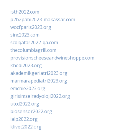
isth2022.com
p2b2pabi2023-makassar.com
wocfparis2023.org
sinc2023.com
scdlqatar2022-qa.com
thecolumbiagrill.com
provisionscheeseandwineshoppe.com
khedi2023.org
akademikgeriatri2023.org
marmarapediatri2023.org
emchie2023.org
girisimselradyoloji2022.org
utcd2022.org
biosensor2022.org
ialp2022.org
klivet2022.org