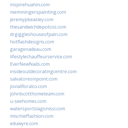
inspirehuahin.com
memmingerspainting.com
jeremypbeasley.com
thesandwichdepotcos.com
drgiggleshouseofpain.com
hotflashdesigns.com
garagenadeau.com
lifestylechauffeurservice.com
EverNewNails.com
insideoutdecoratingcentre.com
salvatoresinpoint.com
jovialfloralco.com
johnlscotthometeam.com
u-seehomes.com
watersportslagonissi.com
mischieffashion.com
eduwyre.com