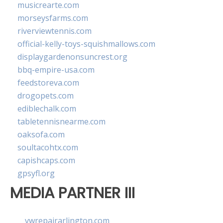
musicrearte.com
morseysfarms.com
riverviewtennis.com
official-kelly-toys-squishmallows.com
displaygardenonsuncrest.org
bbq-empire-usa.com
feedstoreva.com
drogopets.com
ediblechalk.com
tabletennisnearme.com
oaksofa.com
soultacohtx.com
capishcaps.com
gpsyfl.org
MEDIA PARTNER III
vwrepairarlington.com