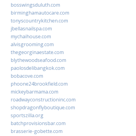
bosswingsduluth.com
birminghamautocare.com
tonyscountrykitchen.com
jbellasnailspa.com
mychaihouse.com
alvisgrooming.com
thegeorginaestate.com
blythewoodseafood.com
paolosdelibangkok.com
bobacove.com
phoone24brookfield.com
mickeybarmama.com
roadwayconstructioninc.com
shopdragonflyboutique.com
sportszilla.org
batchprovisionsbar.com
brasserie-gobette.com