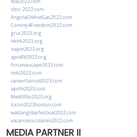
ibie2022.com
sbcc-2022.com
AngolaOilAndGas2022.com
Convoy4Freedom2022.com
grur2023.org
hkhk2023.org
napm2023.org
apsdfd2023.org
forumausape2023.com
imkl2023.com
careerfaircsd2023.com
apsth2023.com
MedItRio2023.org
lcicon2023boston.com
waitangidayfestival2022.com
vacancesscolaires2022.com
MEDIA PARTNER II