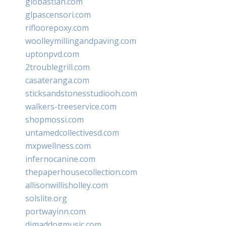
giobastian.com
glpascensori.com
rifloorepoxy.com
woolleymillingandpaving.com
uptonpvd.com
2troublegrill.com
casateranga.com
sticksandstonesstudiooh.com
walkers-treeservice.com
shopmossi.com
untamedcollectivesd.com
mxpwellness.com
infernocanine.com
thepaperhousecollection.com
allisonwillisholley.com
solslite.org
portwayinn.com
djmaddogmusic.com