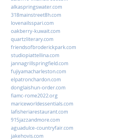
alkaspringswater.com
318mainstreet8h.com
lovenailsspari.com
oakberry-kuwait.com
quartzliterary.com
friendsofbroderickpark.com
studiopiattellina.com
jannagrillspringfield.com
fujiyamacharleston.com
elpatronchardon.com
donglaishun-order.com
fiamc-rome2022.org
mariceworldessentials.com
lafisheriarestaurant.com
915jazzandmore.com
aguadulce-countryfair.com
jakehovis.com