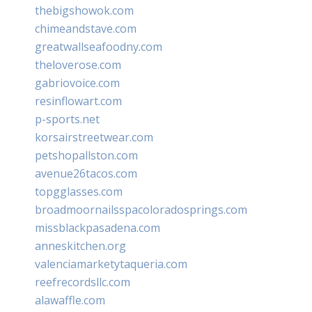
thebigshowok.com
chimeandstave.com
greatwallseafoodny.com
theloverose.com
gabriovoice.com
resinflowart.com
p-sports.net
korsairstreetwear.com
petshopallston.com
avenue26tacos.com
topgglasses.com
broadmoornailsspacoloradosprings.com
missblackpasadena.com
anneskitchen.org
valenciamarketytaqueria.com
reefrecordsllc.com
alawaffle.com