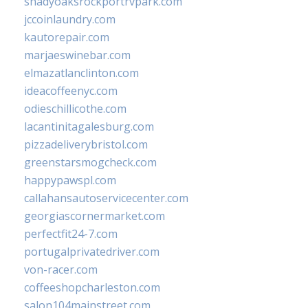
shadyoaksrockportrvpark.com
jccoinlaundry.com
kautorepair.com
marjaeswinebar.com
elmazatlanclinton.com
ideacoffeenyc.com
odieschillicothe.com
lacantinitagalesburg.com
pizzadeliverybristol.com
greenstarsmogcheck.com
happypawspl.com
callahansautoservicecenter.com
georgiascornermarket.com
perfectfit24-7.com
portugalprivatedriver.com
von-racer.com
coffeeshopcharleston.com
salon104mainstreet.com