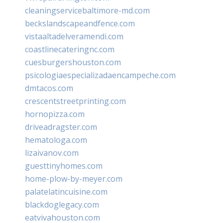
cleaningservicebaltimore-md.com
beckslandscapeandfence.com
vistaaltadelveramendi.com
coastlinecateringnc.com
cuesburgershouston.com
psicologiaespecializadaencampeche.com
dmtacos.com
crescentstreetprinting.com
hornopizza.com
driveadragster.com
hematologa.com
lizaivanov.com
guesttinyhomes.com
home-plow-by-meyer.com
palatelatincuisine.com
blackdoglegacy.com
eatvivahouston.com