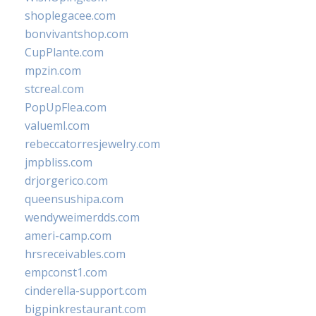
shoplegacee.com
bonvivantshop.com
CupPlante.com
mpzin.com
stcreal.com
PopUpFlea.com
valueml.com
rebeccatorresjewelry.com
jmpbliss.com
drjorgerico.com
queensushipa.com
wendyweimerdds.com
ameri-camp.com
hrsreceivables.com
empconst1.com
cinderella-support.com
bigpinkrestaurant.com