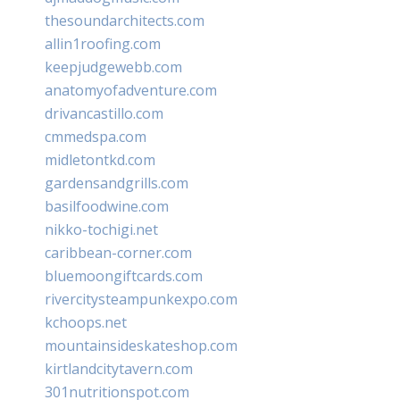
thesoundarchitects.com
allin1roofing.com
keepjudgewebb.com
anatomyofadventure.com
drivancastillo.com
cmmedspa.com
midletontkd.com
gardensandgrills.com
basilfoodwine.com
nikko-tochigi.net
caribbean-corner.com
bluemoongiftcards.com
rivercitysteampunkexpo.com
kchoops.net
mountainsideskateshop.com
kirtlandcitytavern.com
301nutritionspot.com