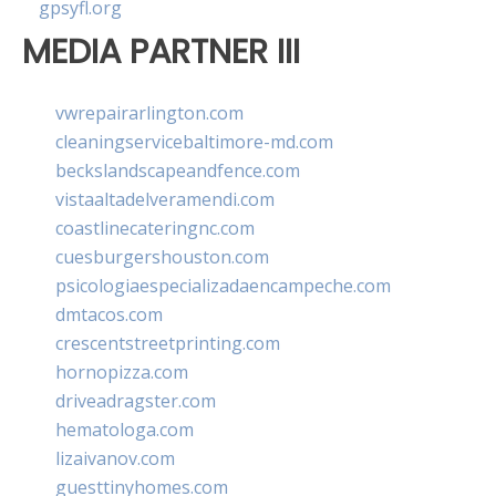
gpsyfl.org
MEDIA PARTNER III
vwrepairarlington.com
cleaningservicebaltimore-md.com
beckslandscapeandfence.com
vistaaltadelveramendi.com
coastlinecateringnc.com
cuesburgershouston.com
psicologiaespecializadaencampeche.com
dmtacos.com
crescentstreetprinting.com
hornopizza.com
driveadragster.com
hematologa.com
lizaivanov.com
guesttinyhomes.com