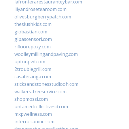
lafronterarestauranteybar.com
lilyandrosetearoom.com
olivesburgberrypatch.com
theslushkids.com
giobastian.com
glpascensori.com
rifloorepoxy.com
woolleymillingandpaving.com
uptonpvd.com
2troublegrill.com
casateranga.com
sticksandstonesstudiooh.com
walkers-treeservice.com
shopmossi.com
untamedcollectivesd.com
mxpwellness.com
infernocanine.com
thepaperhousecollection.com