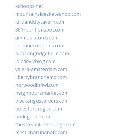
kchoops.net
mountainsideskateshop.com
kirtlandcitytavern.com
301nutritionspot.com
ammos-stores.com
loceanecreations.com
birdsongridgefarm.com
joiedevivblog.com
valera-amsterdam.com
libertybrandhemp.com
norwoodinnwi.com
neighboursmarket.com
blackanguscareers.com
bolesfororegon.com
bodega-ole.com
thestreamlinerlounge.com
mestrinorubanofc.com