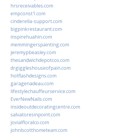
hrsreceivables.com
empconst1.com
cinderella-support.com
bigpinkrestaurant.com
inspirehuahin.com
memmingerspainting.com
jeremypbeasley.com
thesandwichdepotcos.com
drgiggleshouseofpain.com
hotflashdesigns.com
garagenadeau.com
lifestylechauffeurservice.com
EverNewNails.com
insideoutdecoratingcentre.com
salvatoresinpoint.com
jovialfloralco.com
johnlscotthometeam.com