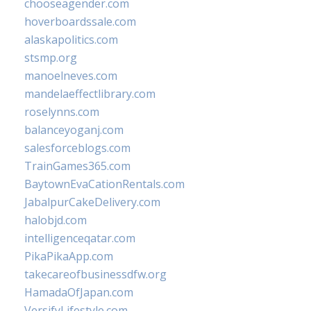
chooseagender.com
hoverboardssale.com
alaskapolitics.com
stsmp.org
manoelneves.com
mandelaeffectlibrary.com
roselynns.com
balanceyoganj.com
salesforceblogs.com
TrainGames365.com
BaytownEvaCationRentals.com
JabalpurCakeDelivery.com
halobjd.com
intelligenceqatar.com
PikaPikaApp.com
takecareofbusinessdfw.org
HamadaOfJapan.com
VersifyLifestyle.com