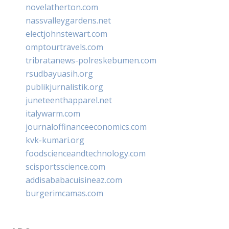
novelatherton.com
nassvalleygardens.net
electjohnstewart.com
omptourtravels.com
tribratanews-polreskebumen.com
rsudbayuasih.org
publikjurnalistik.org
juneteenthapparel.net
italywarm.com
journaloffinanceeconomics.com
kvk-kumari.org
foodscienceandtechnology.com
scisportsscience.com
addisababacuisineaz.com
burgerimcamas.com