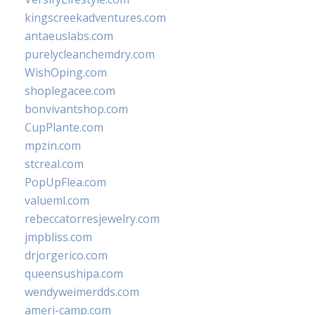
kingscreekadventures.com
antaeuslabs.com
purelycleanchemdry.com
WishOping.com
shoplegacee.com
bonvivantshop.com
CupPlante.com
mpzin.com
stcreal.com
PopUpFlea.com
valueml.com
rebeccatorresjewelry.com
jmpbliss.com
drjorgerico.com
queensushipa.com
wendyweimerdds.com
ameri-camp.com