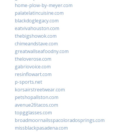
home-plow-by-meyer.com
palatelatincuisine.com
blackdoglegacy.com
eatvivahouston.com
thebigshowok.com
chimeandstave.com
greatwallseafoodny.com
theloverose.com
gabriovoice.com
resinflowart.com
p-sports.net
korsairstreetwear.com
petshopallston.com
avenue26tacos.com
topgglasses.com
broadmoornailsspacoloradosprings.com
missblackpasadena.com