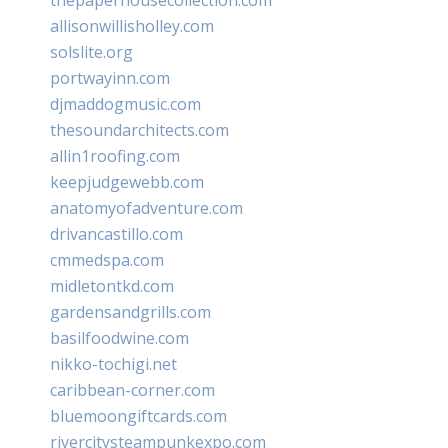
allisonwillisholley.com
solslite.org
portwayinn.com
djmaddogmusic.com
thesoundarchitects.com
allin1roofing.com
keepjudgewebb.com
anatomyofadventure.com
drivancastillo.com
cmmedspa.com
midletontkd.com
gardensandgrills.com
basilfoodwine.com
nikko-tochigi.net
caribbean-corner.com
bluemoongiftcards.com
rivercitysteampunkexpo.com