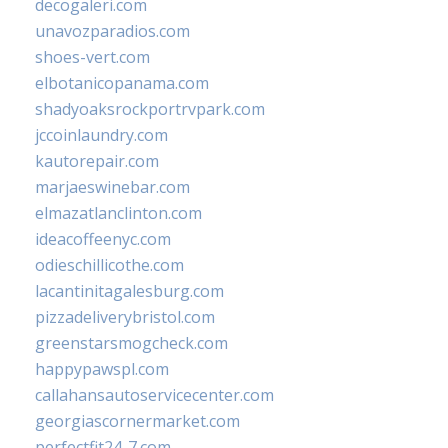
decogaleri.com
unavozparadios.com
shoes-vert.com
elbotanicopanama.com
shadyoaksrockportrvpark.com
jccoinlaundry.com
kautorepair.com
marjaeswinebar.com
elmazatlanclinton.com
ideacoffeenyc.com
odieschillicothe.com
lacantinitagalesburg.com
pizzadeliverybristol.com
greenstarsmogcheck.com
happypawspl.com
callahansautoservicecenter.com
georgiascornermarket.com
perfectfit24-7.com