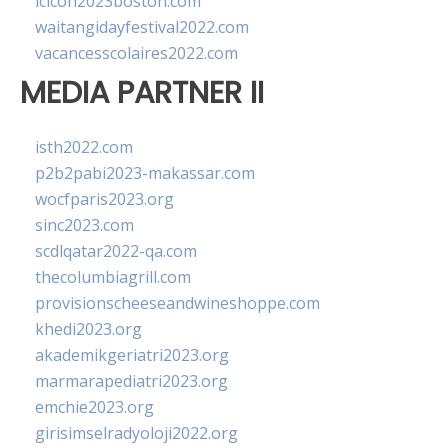
lcicon2023boston.com
waitangidayfestival2022.com
vacancesscolaires2022.com
MEDIA PARTNER II
isth2022.com
p2b2pabi2023-makassar.com
wocfparis2023.org
sinc2023.com
scdlqatar2022-qa.com
thecolumbiagrill.com
provisionscheeseandwineshoppe.com
khedi2023.org
akademikgeriatri2023.org
marmarapediatri2023.org
emchie2023.org
girisimselradyoloji2022.org