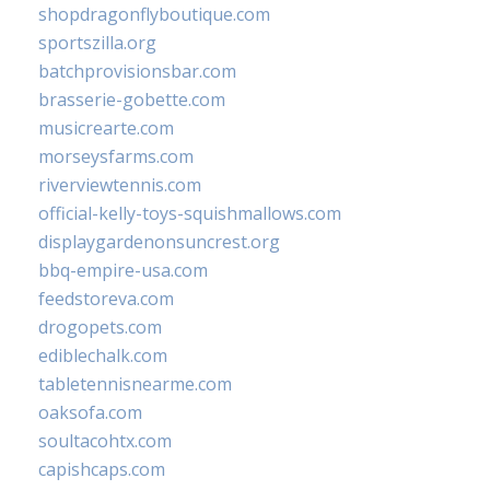
shopdragonflyboutique.com
sportszilla.org
batchprovisionsbar.com
brasserie-gobette.com
musicrearte.com
morseysfarms.com
riverviewtennis.com
official-kelly-toys-squishmallows.com
displaygardenonsuncrest.org
bbq-empire-usa.com
feedstoreva.com
drogopets.com
ediblechalk.com
tabletennisnearme.com
oaksofa.com
soultacohtx.com
capishcaps.com