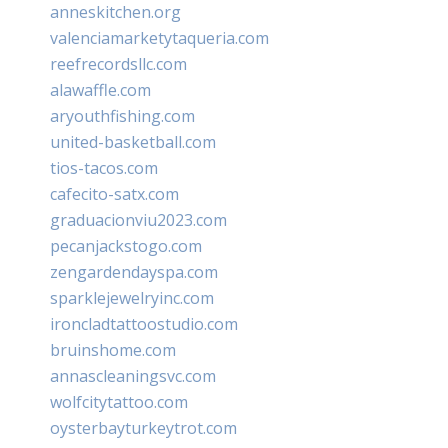
anneskitchen.org
valenciamarketytaqueria.com
reefrecordsllc.com
alawaffle.com
aryouthfishing.com
united-basketball.com
tios-tacos.com
cafecito-satx.com
graduacionviu2023.com
pecanjackstogo.com
zengardendayspa.com
sparklejewelryinc.com
ironcladtattoostudio.com
bruinshome.com
annascleaningsvc.com
wolfcitytattoo.com
oysterbayturkeytrot.com