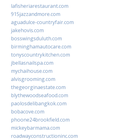
lafisheriarestaurant.com
915jazzandmore.com
aguadulce-countryfair.com
jakehovis.com
bosswingsduluth.com
birminghamautocare.com
tonyscountrykitchen.com
jbellasnailspa.com
mychaihouse.com
alvisgrooming.com
thegeorginaestate.com
blythewoodseafood.com
paolosdelibangkok.com
bobacove.com
phoone24brookfield.com
mickeybarmama.com
roadwayconstructioninc.com