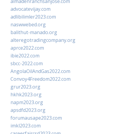
almadenranchsanjose.com
advocatevijay.com
adlibilimler2023.com
naswwebed.org
balithut-manado.org
alteregotradingcompany.org
aprce2022.com
ibie2022.com
sbcc-2022.com
AngolaOilAndGas2022.com
Convoy4Freedom2022.com
grur2023.org
hkhk2023.org
napm2023.org
apsdfd2023.org
forumausape2023.com
imkl2023.com
careerfaircsd2023.com