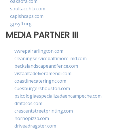
oaksofa.com
soultacohtx.com
capishcaps.com
gpsyfl.org
MEDIA PARTNER III
vwrepairarlington.com
cleaningservicebaltimore-md.com
beckslandscapeandfence.com
vistaaltadelveramendi.com
coastlinecateringnc.com
cuesburgershouston.com
psicologiaespecializadaencampeche.com
dmtacos.com
crescentstreetprinting.com
hornopizza.com
driveadragster.com