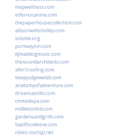
mxpwellness.com
infernocanine.com
thepaperhousecollection.com
allisonwillisholley.com
solslite.org
portwayinn.com
djmaddogmusic.com
thesoundarchitects.com
allin1roofing.com
keepjudgewebb.com
anatomyofadventure.com
drivancastillo.com
cmmedspa.com
midletontkd.com
gardensandgrills.com
basilfoodwine.com
nikko-tochigi.net