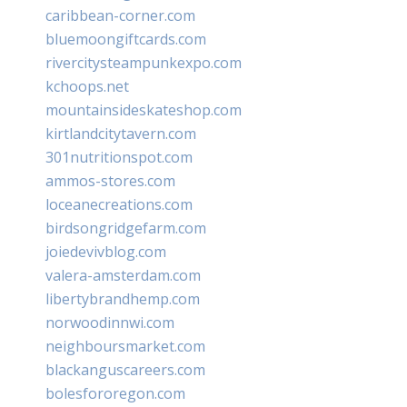
caribbean-corner.com
bluemoongiftcards.com
rivercitysteampunkexpo.com
kchoops.net
mountainsideskateshop.com
kirtlandcitytavern.com
301nutritionspot.com
ammos-stores.com
loceanecreations.com
birdsongridgefarm.com
joiedevivblog.com
valera-amsterdam.com
libertybrandhemp.com
norwoodinnwi.com
neighboursmarket.com
blackanguscareers.com
bolesfororegon.com