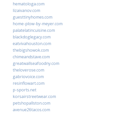
hematologa.com
lizaivanov.com
guesttinyhomes.com
home-plow-by-meyer.com
palatelatincuisine.com
blackdoglegacy.com
eatvivahouston.com
thebigshowok.com
chimeandstave.com
greatwallseafoodny.com
theloverose.com
gabriovoice.com
resinflowart.com
p-sports.net
korsairstreetwear.com
petshopallston.com
avenue26tacos.com