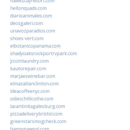
hawkscayresort.com
hellonquads.com
diarioanimales.com
decogaleri.com
unavozparadios.com
shoes-vert.com
elbotanicopanama.com
shadyoaksrockportrvpark.com
jccoinlaundry.com
kautorepair.com
marjaeswinebar.com
elmazatlanclinton.com
ideacoffeenyc.com
odieschillicothe.com
lacantinitagalesburg.com
pizzadeliverybristol.com
greenstarsmogcheck.com
happypawspl.com