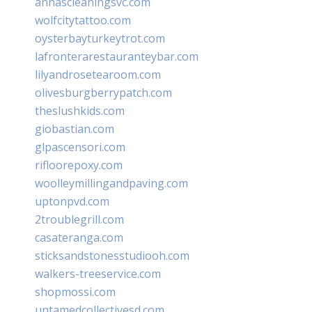
annascleaningsvc.com
wolfcitytattoo.com
oysterbayturkeytrot.com
lafronterarestauranteybar.com
lilyandrosetearoom.com
olivesburgberrypatch.com
theslushkids.com
giobastian.com
glpascensori.com
rifloorepoxy.com
woolleymillingandpaving.com
uptonpvd.com
2troublegrill.com
casateranga.com
sticksandstonesstudiooh.com
walkers-treeservice.com
shopmossi.com
untamedcollectivesd.com