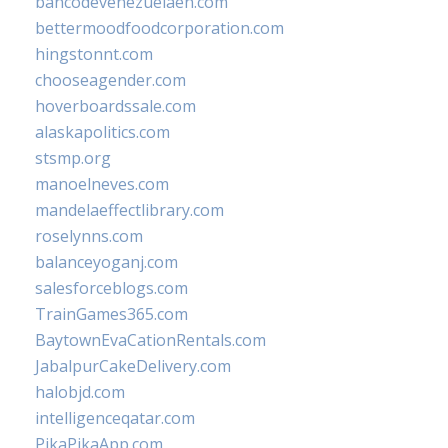
bancodevenezuelaen.com
bettermoodfoodcorporation.com
hingstonnt.com
chooseagender.com
hoverboardssale.com
alaskapolitics.com
stsmp.org
manoelneves.com
mandelaeffectlibrary.com
roselynns.com
balanceyoganj.com
salesforceblogs.com
TrainGames365.com
BaytownEvaCationRentals.com
JabalpurCakeDelivery.com
halobjd.com
intelligenceqatar.com
PikaPikaApp.com