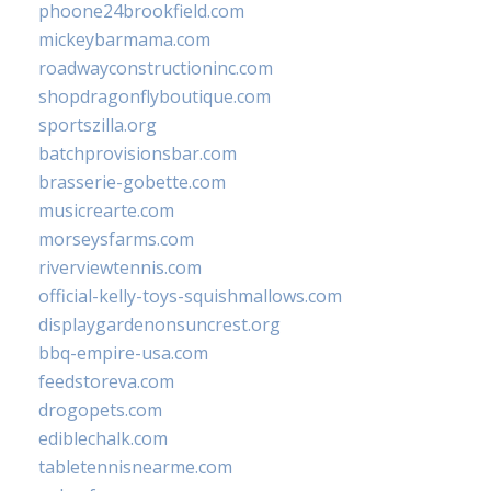
phoone24brookfield.com
mickeybarmama.com
roadwayconstructioninc.com
shopdragonflyboutique.com
sportszilla.org
batchprovisionsbar.com
brasserie-gobette.com
musicrearte.com
morseysfarms.com
riverviewtennis.com
official-kelly-toys-squishmallows.com
displaygardenonsuncrest.org
bbq-empire-usa.com
feedstoreva.com
drogopets.com
ediblechalk.com
tabletennisnearme.com