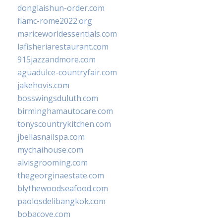
donglaishun-order.com
fiamc-rome2022.org
mariceworldessentials.com
lafisheriarestaurant.com
915jazzandmore.com
aguadulce-countryfair.com
jakehovis.com
bosswingsduluth.com
birminghamautocare.com
tonyscountrykitchen.com
jbellasnailspa.com
mychaihouse.com
alvisgrooming.com
thegeorginaestate.com
blythewoodseafood.com
paolosdelibangkok.com
bobacove.com