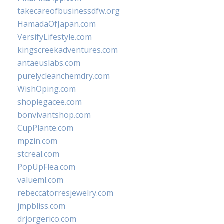
takecareofbusinessdfw.org
HamadaOfJapan.com
VersifyLifestyle.com
kingscreekadventures.com
antaeuslabs.com
purelycleanchemdry.com
WishOping.com
shoplegacee.com
bonvivantshop.com
CupPlante.com
mpzin.com
stcreal.com
PopUpFlea.com
valueml.com
rebeccatorresjewelry.com
jmpbliss.com
drjorgerico.com