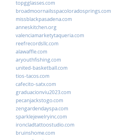
topgglasses.com
broadmoornailsspacoloradosprings.com
missblackpasadena.com
anneskitchen.org
valenciamarketytaqueria.com
reefrecordsllc.com
alawaffle.com
aryouthfishing.com
united-basketball.com
tios-tacos.com
cafecito-satx.com
graduacionviu2023.com
pecanjackstogo.com
zengardendayspa.com
sparklejewelryinc.com
ironcladtattoostudio.com
bruinshome.com