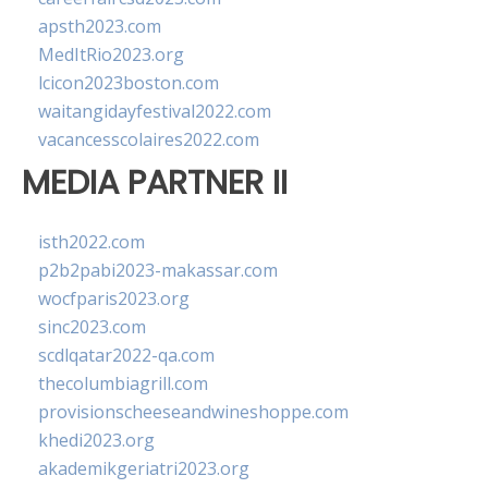
apsth2023.com
MedItRio2023.org
lcicon2023boston.com
waitangidayfestival2022.com
vacancesscolaires2022.com
MEDIA PARTNER II
isth2022.com
p2b2pabi2023-makassar.com
wocfparis2023.org
sinc2023.com
scdlqatar2022-qa.com
thecolumbiagrill.com
provisionscheeseandwineshoppe.com
khedi2023.org
akademikgeriatri2023.org