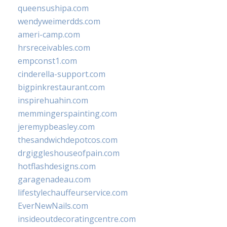
queensushipa.com
wendyweimerdds.com
ameri-camp.com
hrsreceivables.com
empconst1.com
cinderella-support.com
bigpinkrestaurant.com
inspirehuahin.com
memmingerspainting.com
jeremypbeasley.com
thesandwichdepotcos.com
drgiggleshouseofpain.com
hotflashdesigns.com
garagenadeau.com
lifestylechauffeurservice.com
EverNewNails.com
insideoutdecoratingcentre.com