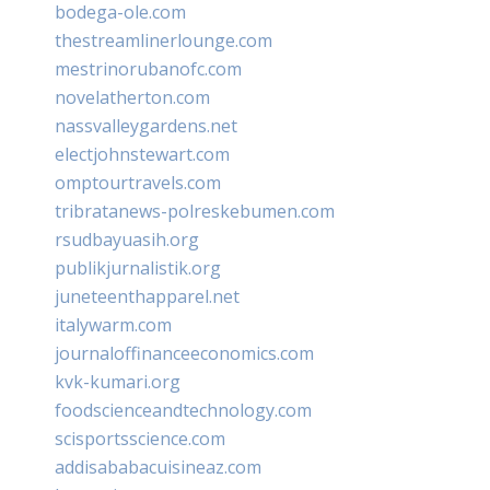
bodega-ole.com
thestreamlinerlounge.com
mestrinorubanofc.com
novelatherton.com
nassvalleygardens.net
electjohnstewart.com
omptourtravels.com
tribratanews-polreskebumen.com
rsudbayuasih.org
publikjurnalistik.org
juneteenthapparel.net
italywarm.com
journaloffinanceeconomics.com
kvk-kumari.org
foodscienceandtechnology.com
scisportsscience.com
addisababacuisineaz.com