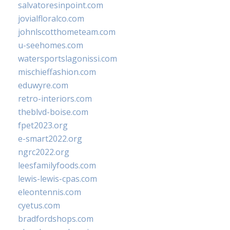
salvatoresinpoint.com
jovialfloralco.com
johnlscotthometeam.com
u-seehomes.com
watersportslagonissi.com
mischieffashion.com
eduwyre.com
retro-interiors.com
theblvd-boise.com
fpet2023.org
e-smart2022.org
ngrc2022.org
leesfamilyfoods.com
lewis-lewis-cpas.com
eleontennis.com
cyetus.com
bradfordshops.com