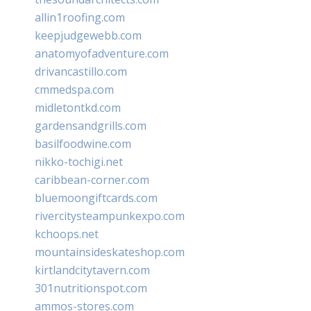
allin1roofing.com
keepjudgewebb.com
anatomyofadventure.com
drivancastillo.com
cmmedspa.com
midletontkd.com
gardensandgrills.com
basilfoodwine.com
nikko-tochigi.net
caribbean-corner.com
bluemoongiftcards.com
rivercitysteampunkexpo.com
kchoops.net
mountainsideskateshop.com
kirtlandcitytavern.com
301nutritionspot.com
ammos-stores.com