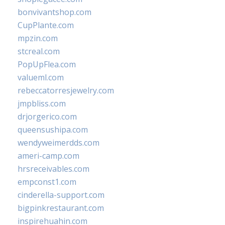
bonvivantshop.com
CupPlante.com
mpzin.com
stcreal.com
PopUpFlea.com
valueml.com
rebeccatorresjewelry.com
jmpbliss.com
drjorgerico.com
queensushipa.com
wendyweimerdds.com
ameri-camp.com
hrsreceivables.com
empconst1.com
cinderella-support.com
bigpinkrestaurant.com
inspirehuahin.com