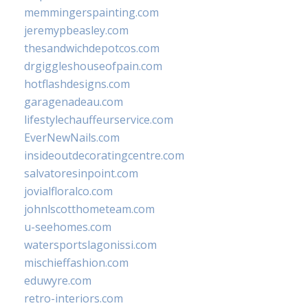
memmingerspainting.com
jeremypbeasley.com
thesandwichdepotcos.com
drgiggleshouseofpain.com
hotflashdesigns.com
garagenadeau.com
lifestylechauffeurservice.com
EverNewNails.com
insideoutdecoratingcentre.com
salvatoresinpoint.com
jovialfloralco.com
johnlscotthometeam.com
u-seehomes.com
watersportslagonissi.com
mischieffashion.com
eduwyre.com
retro-interiors.com