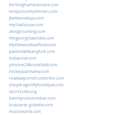
birminghamautocare.com
tonyscountrykitchen.com
jbellasnailspa.com
mychaihouse.com
alvisgrooming.com
thegeorginaestate.com
blythewoodseafood.com
paolosdelibangkok.com
bobacove.com
phoone24brookfield.com
mickeybarmama.com
roadwayconstructioninc.com
shopdragonflyboutique.com
sportszilla.org
batchprovisionsbar.com
brasserie-gobette.com
musicrearte.com