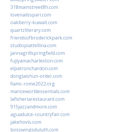
318mainstreet8h.com
lovenailsspari.com
oakberry-kuwait.com
quartzliterary.com
friendsofbroderickpark.com
studiopiattellina.com
jannagrillspringfield.com
fujiyamacharleston.com
elpatronchardon.com
donglaishun-order.com
fiamc-rome2022.org
mariceworldessentials.com
lafisheriarestaurant.com
915jazzandmore.com
aguadulce-countryfair.com
jakehovis.com
bosswingsduluth.com