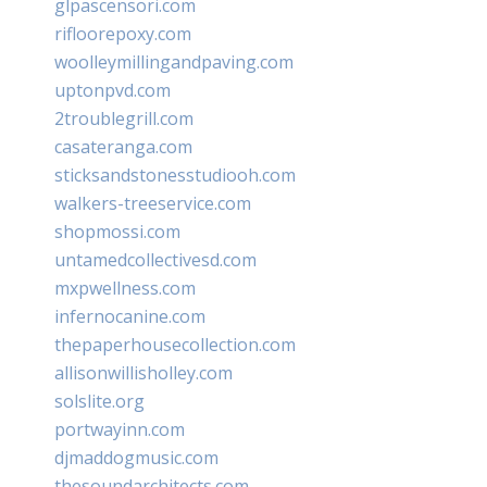
glpascensori.com
rifloorepoxy.com
woolleymillingandpaving.com
uptonpvd.com
2troublegrill.com
casateranga.com
sticksandstonesstudiooh.com
walkers-treeservice.com
shopmossi.com
untamedcollectivesd.com
mxpwellness.com
infernocanine.com
thepaperhousecollection.com
allisonwillisholley.com
solslite.org
portwayinn.com
djmaddogmusic.com
thesoundarchitects.com