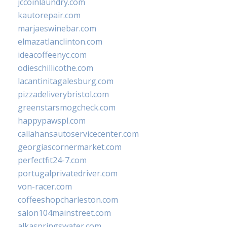
jccoinlaundry.com
kautorepair.com
marjaeswinebar.com
elmazatlanclinton.com
ideacoffeenyc.com
odieschillicothe.com
lacantinitagalesburg.com
pizzadeliverybristol.com
greenstarsmogcheck.com
happypawspl.com
callahansautoservicecenter.com
georgiascornermarket.com
perfectfit24-7.com
portugalprivatedriver.com
von-racer.com
coffeeshopcharleston.com
salon104mainstreet.com
alkaspringswater.com