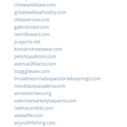
chimeandstave.com
greatwallseafoodny.com
theloverose.com
gabriovoice.com
resinflowart.com
p-sports.net
korsairstreetwear.com
petshopallston.com
avenue26tacos.com
topgglasses.com
broadmoornailsspacoloradosprings.com
missblackpasadena.com
anneskitchen.org
valenciamarketytaqueria.com
reefrecordsllc.com
alawaffle.com
aryouthfishing.com