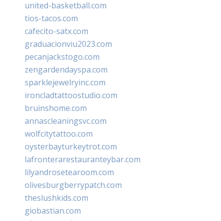
united-basketball.com
tios-tacos.com
cafecito-satx.com
graduacionviu2023.com
pecanjackstogo.com
zengardendayspa.com
sparklejewelryinc.com
ironcladtattoostudio.com
bruinshome.com
annascleaningsvc.com
wolfcitytattoo.com
oysterbayturkeytrot.com
lafronterarestauranteybar.com
lilyandrosetearoom.com
olivesburgberrypatch.com
theslushkids.com
giobastian.com