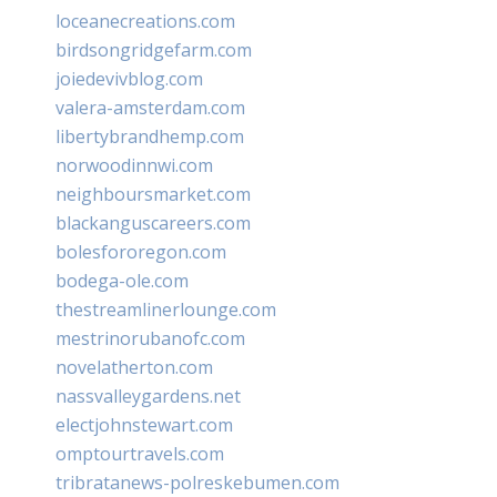
loceanecreations.com
birdsongridgefarm.com
joiedevivblog.com
valera-amsterdam.com
libertybrandhemp.com
norwoodinnwi.com
neighboursmarket.com
blackanguscareers.com
bolesfororegon.com
bodega-ole.com
thestreamlinerlounge.com
mestrinorubanofc.com
novelatherton.com
nassvalleygardens.net
electjohnstewart.com
omptourtravels.com
tribratanews-polreskebumen.com