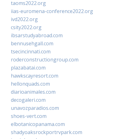
taoms2022.org
iias-euromena-conference2022.org
ivd2022.org
csity2022.org
ibsarstudyabroad.com
bennusehgall.com
tsecincinnati.com
roderconstructiongroup.com
plazabatai.com
hawkscayresort.com
hellonquads.com
diarioanimales.com
decogaleri.com
unavozparadios.com
shoes-vert.com
elbotanicopanama.com
shadyoaksrockportrvpark.com