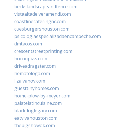
beckslandscapeandfence.com
vistaaltadelveramendi.com
coastlinecateringnc.com
cuesburgershouston.com
psicologiaespecializadaencampeche.com
dmtacos.com
crescentstreetprinting.com
hornopizza.com
driveadragster.com
hematologa.com
lizaivanov.com
guesttinyhomes.com
home-plow-by-meyer.com
palatelatincuisine.com
blackdoglegacy.com
eatvivahouston.com
thebigshowok.com