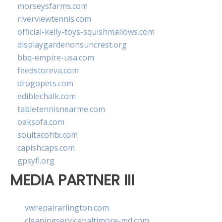
morseysfarms.com
riverviewtennis.com
official-kelly-toys-squishmallows.com
displaygardenonsuncrest.org
bbq-empire-usa.com
feedstoreva.com
drogopets.com
ediblechalk.com
tabletennisnearme.com
oaksofa.com
soultacohtx.com
capishcaps.com
gpsyfl.org
MEDIA PARTNER III
vwrepairarlington.com
cleaningservicebaltimore-md.com