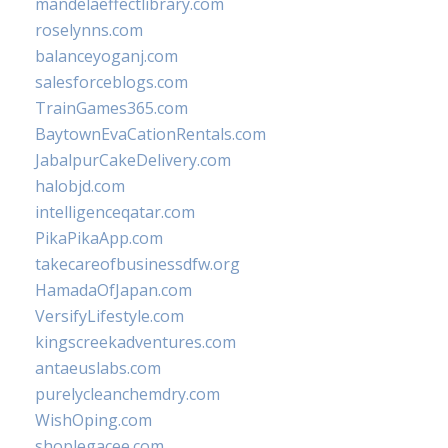
mandelaeffectlibrary.com
roselynns.com
balanceyoganj.com
salesforceblogs.com
TrainGames365.com
BaytownEvaCationRentals.com
JabalpurCakeDelivery.com
halobjd.com
intelligenceqatar.com
PikaPikaApp.com
takecareofbusinessdfw.org
HamadaOfJapan.com
VersifyLifestyle.com
kingscreekadventures.com
antaeuslabs.com
purelycleanchemdry.com
WishOping.com
shoplegacee.com