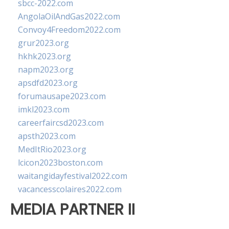
sbcc-2022.com
AngolaOilAndGas2022.com
Convoy4Freedom2022.com
grur2023.org
hkhk2023.org
napm2023.org
apsdfd2023.org
forumausape2023.com
imkl2023.com
careerfaircsd2023.com
apsth2023.com
MedItRio2023.org
lcicon2023boston.com
waitangidayfestival2022.com
vacancesscolaires2022.com
MEDIA PARTNER II