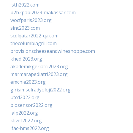
isth2022.com
p2b2pabi2023-makassar.com
wocfparis2023.org
sinc2023.com
scdlqatar2022-qa.com
thecolumbiagrill.com
provisionscheeseandwineshoppe.com
khedi2023.org
akademikgeriatri2023.org
marmarapediatri2023.org
emchie2023.org
girisimselradyoloji2022.org
utcd2022.org
biosensor2022.org
ialp2022.org
klivet2022.org
ifac-hms2022.org