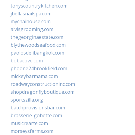
tonyscountrykitchen.com
jbellasnailspa.com
mychaihouse.com
alvisgrooming.com
thegeorginaestate.com
blythewoodseafood.com
paolosdelibangkok.com
bobacove.com
phoone24brookfield.com
mickeybarmama.com
roadwayconstructioninc.com
shopdragonflyboutique.com
sportszilla.org
batchprovisionsbar.com
brasserie-gobette.com
musicrearte.com
morseysfarms.com