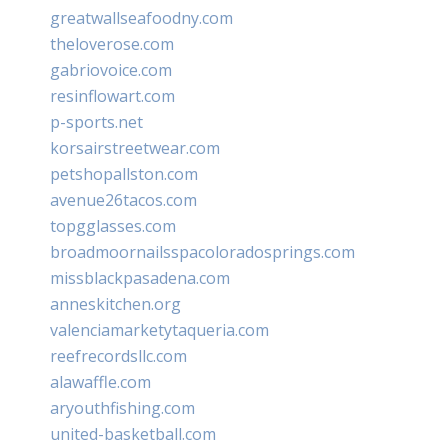
greatwallseafoodny.com
theloverose.com
gabriovoice.com
resinflowart.com
p-sports.net
korsairstreetwear.com
petshopallston.com
avenue26tacos.com
topgglasses.com
broadmoornailsspacoloradosprings.com
missblackpasadena.com
anneskitchen.org
valenciamarketytaqueria.com
reefrecordsllc.com
alawaffle.com
aryouthfishing.com
united-basketball.com