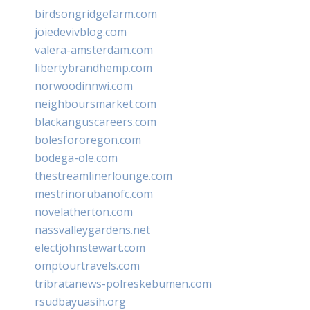
birdsongridgefarm.com
joiedevivblog.com
valera-amsterdam.com
libertybrandhemp.com
norwoodinnwi.com
neighboursmarket.com
blackanguscareers.com
bolesfororegon.com
bodega-ole.com
thestreamlinerlounge.com
mestrinorubanofc.com
novelatherton.com
nassvalleygardens.net
electjohnstewart.com
omptourtravels.com
tribratanews-polreskebumen.com
rsudbayuasih.org