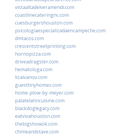
vistaaltadelveramendi.com
coastlinecateringnc.com
cuesburgershouston.com
psicologiaespecializadaencampeche.com
dmtacos.com
crescentstreetprinting.com
hornopizza.com
driveadragster.com
hematologa.com
lizaivanov.com
guesttinyhomes.com
home-plow-by-meyer.com
palatelatincuisine.com
blackdoglegacy.com
eatvivahouston.com
thebigshowok.com
chimeandstave.com