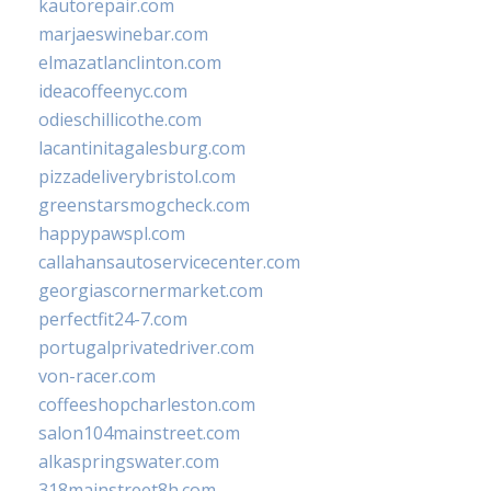
kautorepair.com
marjaeswinebar.com
elmazatlanclinton.com
ideacoffeenyc.com
odieschillicothe.com
lacantinitagalesburg.com
pizzadeliverybristol.com
greenstarsmogcheck.com
happypawspl.com
callahansautoservicecenter.com
georgiascornermarket.com
perfectfit24-7.com
portugalprivatedriver.com
von-racer.com
coffeeshopcharleston.com
salon104mainstreet.com
alkaspringswater.com
318mainstreet8h.com