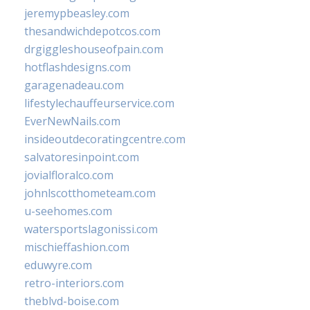
jeremypbeasley.com
thesandwichdepotcos.com
drgiggleshouseofpain.com
hotflashdesigns.com
garagenadeau.com
lifestylechauffeurservice.com
EverNewNails.com
insideoutdecoratingcentre.com
salvatoresinpoint.com
jovialfloralco.com
johnlscotthometeam.com
u-seehomes.com
watersportslagonissi.com
mischieffashion.com
eduwyre.com
retro-interiors.com
theblvd-boise.com