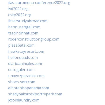
iias-euromena-conference2022.org
ivd2022.org
csity2022.org
ibsarstudyabroad.com
bennusehgall.com
tsecincinnati.com
roderconstructiongroup.com
plazabatai.com
hawkscayresort.com
hellonquads.com
diarioanimales.com
decogaleri.com
unavozparadios.com
shoes-vert.com
elbotanicopanama.com
shadyoaksrockportrvpark.com
jccoinlaundry.com