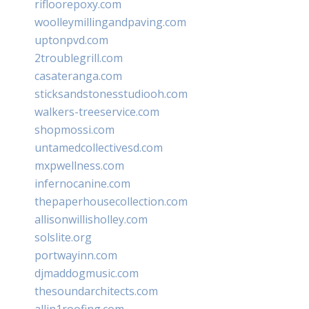
rifloorepoxy.com
woolleymillingandpaving.com
uptonpvd.com
2troublegrill.com
casateranga.com
sticksandstonesstudiooh.com
walkers-treeservice.com
shopmossi.com
untamedcollectivesd.com
mxpwellness.com
infernocanine.com
thepaperhousecollection.com
allisonwillisholley.com
solslite.org
portwayinn.com
djmaddogmusic.com
thesoundarchitects.com
allin1roofing.com