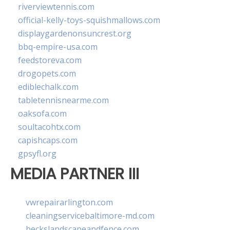
riverviewtennis.com
official-kelly-toys-squishmallows.com
displaygardenonsuncrest.org
bbq-empire-usa.com
feedstoreva.com
drogopets.com
ediblechalk.com
tabletennisnearme.com
oaksofa.com
soultacohtx.com
capishcaps.com
gpsyfl.org
MEDIA PARTNER III
vwrepairarlington.com
cleaningservicebaltimore-md.com
beckslandscapeandfence.com