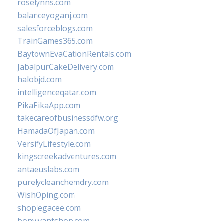
roselynns.com
balanceyoganj.com
salesforceblogs.com
TrainGames365.com
BaytownEvaCationRentals.com
JabalpurCakeDelivery.com
halobjd.com
intelligenceqatar.com
PikaPikaApp.com
takecareofbusinessdfw.org
HamadaOfJapan.com
VersifyLifestyle.com
kingscreekadventures.com
antaeuslabs.com
purelycleanchemdry.com
WishOping.com
shoplegacee.com
bonvivantshop.com