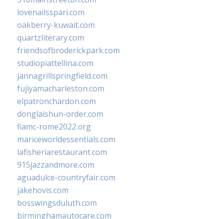
lovenailsspari.com
oakberry-kuwait.com
quartzliterary.com
friendsofbroderickpark.com
studiopiattellina.com
jannagrillspringfield.com
fujiyamacharleston.com
elpatronchardon.com
donglaishun-order.com
fiamc-rome2022.org
mariceworldessentials.com
lafisheriarestaurant.com
915jazzandmore.com
aguadulce-countryfair.com
jakehovis.com
bosswingsduluth.com
birminghamautocare.com