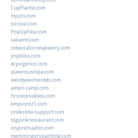
CupPlante.com
mpzin.com
stcreal.com
PopUpFlea.com
valueml.com
rebeccatorresjewelry.com
jmpbliss.com
drjorgerico.com
queensushipa.com
wendyweimerdds.com
ameri-camp.com
hrsreceivables.com
empconst1.com
cinderella-support.com
bigpinkrestaurant.com
inspirehuahin.com
memmingerspainting.com