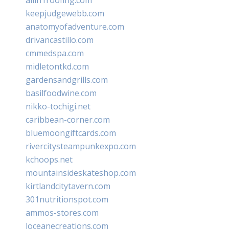
keepjudgewebb.com
anatomyofadventure.com
drivancastillo.com
cmmedspa.com
midletontkd.com
gardensandgrills.com
basilfoodwine.com
nikko-tochigi.net
caribbean-corner.com
bluemoongiftcards.com
rivercitysteampunkexpo.com
kchoops.net
mountainsideskateshop.com
kirtlandcitytavern.com
301nutritionspot.com
ammos-stores.com
loceanecreations.com