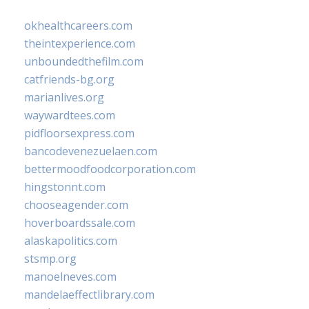
okhealthcareers.com
theintexperience.com
unboundedthefilm.com
catfriends-bg.org
marianlives.org
waywardtees.com
pidfloorsexpress.com
bancodevenezuelaen.com
bettermoodfoodcorporation.com
hingstonnt.com
chooseagender.com
hoverboardssale.com
alaskapolitics.com
stsmp.org
manoelneves.com
mandelaeffectlibrary.com