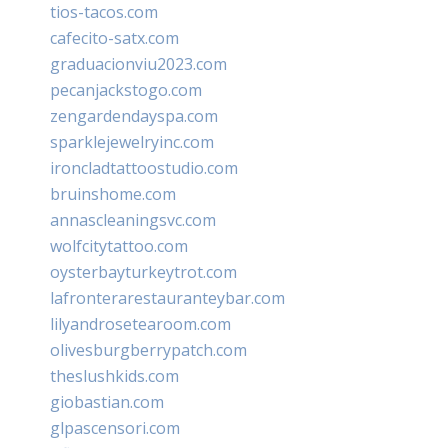
tios-tacos.com
cafecito-satx.com
graduacionviu2023.com
pecanjackstogo.com
zengardendayspa.com
sparklejewelryinc.com
ironcladtattoostudio.com
bruinshome.com
annascleaningsvc.com
wolfcitytattoo.com
oysterbayturkeytrot.com
lafronterarestauranteybar.com
lilyandrosetearoom.com
olivesburgberrypatch.com
theslushkids.com
giobastian.com
glpascensori.com