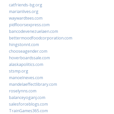
catfriends-bg.org
marianlives.org
waywardtees.com
pidfloorsexpress.com
bancodevenezuelaen.com
bettermoodfoodcorporation.com
hingstonnt.com
chooseagender.com
hoverboardssale.com
alaskapolitics.com
stsmp.org
manoelneves.com
mandelaeffectlibrary.com
roselynns.com
balanceyoganj.com
salesforceblogs.com
TrainGames365.com