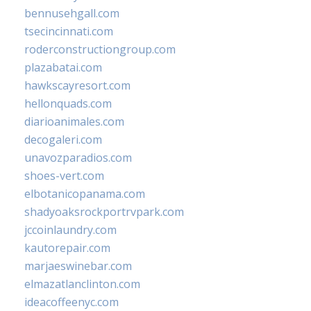
bennusehgall.com
tsecincinnati.com
roderconstructiongroup.com
plazabatai.com
hawkscayresort.com
hellonquads.com
diarioanimales.com
decogaleri.com
unavozparadios.com
shoes-vert.com
elbotanicopanama.com
shadyoaksrockportrvpark.com
jccoinlaundry.com
kautorepair.com
marjaeswinebar.com
elmazatlanclinton.com
ideacoffeenyc.com