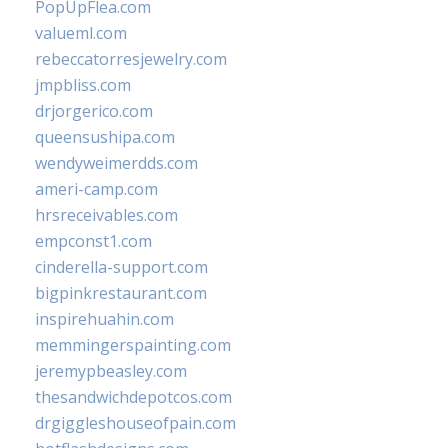
PopUpFlea.com
valueml.com
rebeccatorresjewelry.com
jmpbliss.com
drjorgerico.com
queensushipa.com
wendyweimerdds.com
ameri-camp.com
hrsreceivables.com
empconst1.com
cinderella-support.com
bigpinkrestaurant.com
inspirehuahin.com
memmingerspainting.com
jeremypbeasley.com
thesandwichdepotcos.com
drgiggleshouseofpain.com