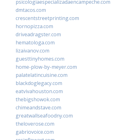
psicologiaespecializadaencampeche.com
dmtacos.com
crescentstreetprinting.com
hornopizza.com
driveadragster.com
hematologa.com
lizaivanov.com
guesttinyhomes.com
home-plow-by-meyer.com
palatelatincuisine.com
blackdoglegacy.com
eatvivahouston.com
thebigshowok.com
chimeandstave.com
greatwallseafoodny.com
theloverose.com
gabriovoice.com
resinflowart.com