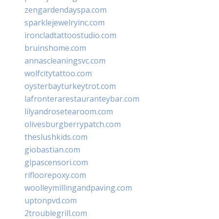
zengardendayspa.com
sparklejewelryinc.com
ironcladtattoostudio.com
bruinshome.com
annascleaningsvc.com
wolfcitytattoo.com
oysterbayturkeytrot.com
lafronterarestauranteybar.com
lilyandrosetearoom.com
olivesburgberrypatch.com
theslushkids.com
giobastian.com
glpascensori.com
rifloorepoxy.com
woolleymillingandpaving.com
uptonpvd.com
2troublegrill.com