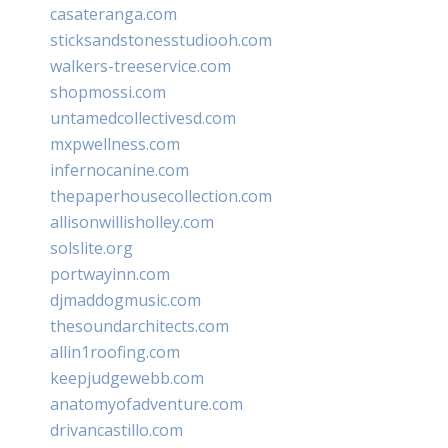
casateranga.com
sticksandstonesstudiooh.com
walkers-treeservice.com
shopmossi.com
untamedcollectivesd.com
mxpwellness.com
infernocanine.com
thepaperhousecollection.com
allisonwillisholley.com
solslite.org
portwayinn.com
djmaddogmusic.com
thesoundarchitects.com
allin1roofing.com
keepjudgewebb.com
anatomyofadventure.com
drivancastillo.com