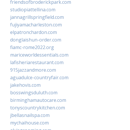
friendsofbroderickpark.com
studiopiattellina.com
jannagrillspringfield.com
fujiyamacharleston.com
elpatronchardon.com
donglaishun-order.com
fiamc-rome2022.org
mariceworldessentials.com
lafisheriarestaurant.com
915jazzandmore.com
aguadulce-countryfair.com
jakehovis.com
bosswingsduluth.com
birminghamautocare.com
tonyscountrykitchen.com
jbellasnailspa.com
mychaihouse.com