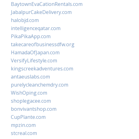
BaytownEvaCationRentals.com
JabalpurCakeDelivery.com
halobjd.com
intelligenceqatar.com
PikaPikaApp.com
takecareofbusinessdfw.org
HamadaOfJapan.com
VersifyLifestyle.com
kingscreekadventures.com
antaeuslabs.com
purelycleanchemdry.com
WishOping.com
shoplegacee.com
bonvivantshop.com
CupPlante.com
mpzin.com
stcreal.com