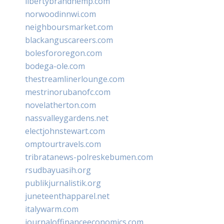
libertybrandhemp.com
norwoodinnwi.com
neighboursmarket.com
blackanguscareers.com
bolesfororegon.com
bodega-ole.com
thestreamlinerlounge.com
mestrinorubanofc.com
novelatherton.com
nassvalleygardens.net
electjohnstewart.com
omptourtravels.com
tribratanews-polreskebumen.com
rsudbayuasih.org
publikjurnalistik.org
juneteenthapparel.net
italywarm.com
journaloffinanceeconomics.com