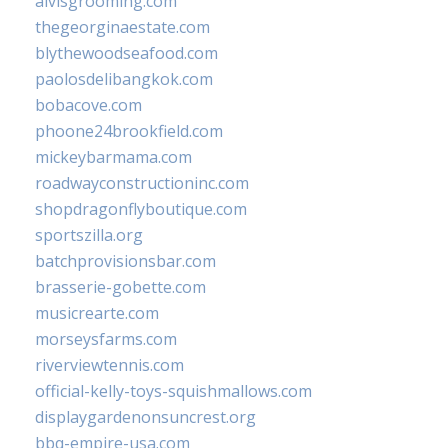
alvisgrooming.com
thegeorginaestate.com
blythewoodseafood.com
paolosdelibangkok.com
bobacove.com
phoone24brookfield.com
mickeybarmama.com
roadwayconstructioninc.com
shopdragonflyboutique.com
sportszilla.org
batchprovisionsbar.com
brasserie-gobette.com
musicrearte.com
morseysfarms.com
riverviewtennis.com
official-kelly-toys-squishmallows.com
displaygardenonsuncrest.org
bbq-empire-usa.com