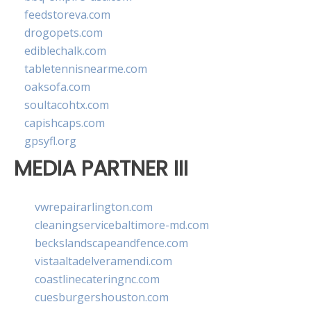
feedstoreva.com
drogopets.com
ediblechalk.com
tabletennisnearme.com
oaksofa.com
soultacohtx.com
capishcaps.com
gpsyfl.org
MEDIA PARTNER III
vwrepairarlington.com
cleaningservicebaltimore-md.com
beckslandscapeandfence.com
vistaaltadelveramendi.com
coastlinecateringnc.com
cuesburgershouston.com