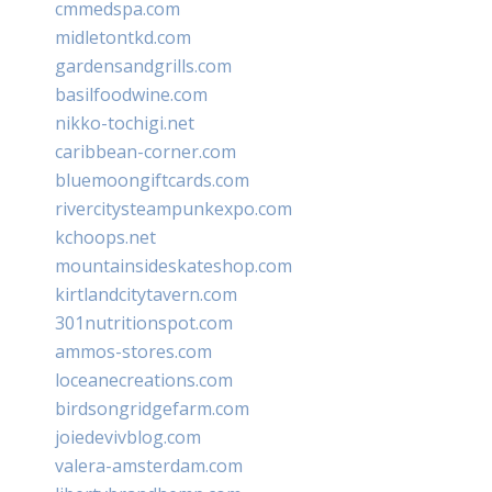
cmmedspa.com
midletontkd.com
gardensandgrills.com
basilfoodwine.com
nikko-tochigi.net
caribbean-corner.com
bluemoongiftcards.com
rivercitysteampunkexpo.com
kchoops.net
mountainsideskateshop.com
kirtlandcitytavern.com
301nutritionspot.com
ammos-stores.com
loceanecreations.com
birdsongridgefarm.com
joiedevivblog.com
valera-amsterdam.com