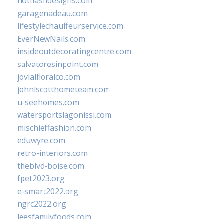
hotflashdesigns.com
garagenadeau.com
lifestylechauffeurservice.com
EverNewNails.com
insideoutdecoratingcentre.com
salvatoresinpoint.com
jovialfloralco.com
johnlscotthometeam.com
u-seehomes.com
watersportslagonissi.com
mischieffashion.com
eduwyre.com
retro-interiors.com
theblvd-boise.com
fpet2023.org
e-smart2022.org
ngrc2022.org
leesfamilyfoods.com