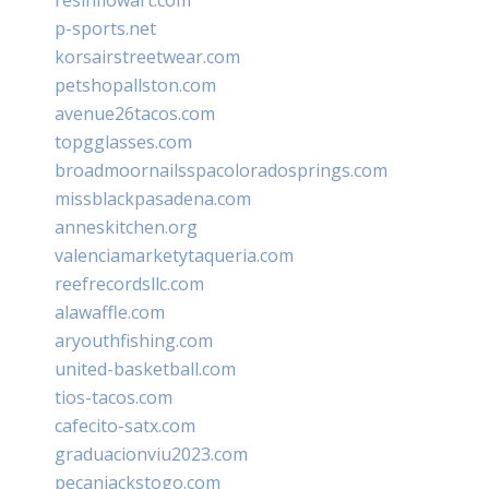
p-sports.net
korsairstreetwear.com
petshopallston.com
avenue26tacos.com
topgglasses.com
broadmoornailsspacoloradosprings.com
missblackpasadena.com
anneskitchen.org
valenciamarketytaqueria.com
reefrecordsllc.com
alawaffle.com
aryouthfishing.com
united-basketball.com
tios-tacos.com
cafecito-satx.com
graduacionviu2023.com
pecanjackstogo.com