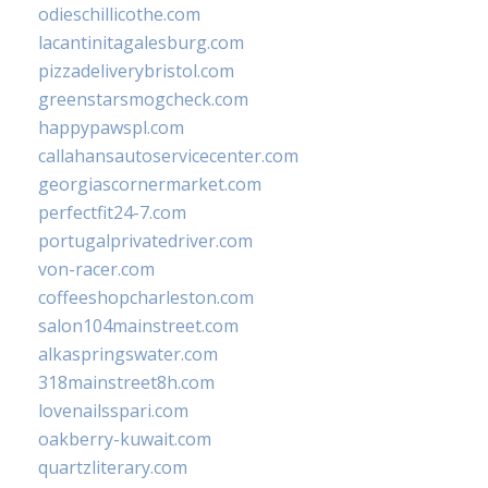
odieschillicothe.com
lacantinitagalesburg.com
pizzadeliverybristol.com
greenstarsmogcheck.com
happypawspl.com
callahansautoservicecenter.com
georgiascornermarket.com
perfectfit24-7.com
portugalprivatedriver.com
von-racer.com
coffeeshopcharleston.com
salon104mainstreet.com
alkaspringswater.com
318mainstreet8h.com
lovenailsspari.com
oakberry-kuwait.com
quartzliterary.com