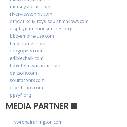
morseysfarms.com
riverviewtennis.com
official-kelly-toys-squishmallows.com
displaygardenonsuncrest.org
bbq-empire-usa.com
feedstoreva.com
drogopets.com
ediblechalk.com
tabletennisnearme.com
oaksofa.com
soultacohtx.com
capishcaps.com
gpsyfl.org
MEDIA PARTNER III
vwrepairarlington.com