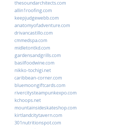
thesoundarchitects.com
allin1roofing.com
keepjudgewebb.com
anatomyofadventure.com
drivancastillo.com
cmmedspa.com
midletontkd.com
gardensandgrills.com
basilfoodwine.com
nikko-tochigi.net
caribbean-corner.com
bluemoongiftcards.com
rivercitysteampunkexpo.com
kchoops.net
mountainsideskateshop.com
kirtlandcitytavern.com
301nutritionspot.com