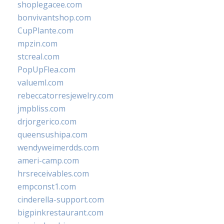
shoplegacee.com
bonvivantshop.com
CupPlante.com
mpzin.com
stcreal.com
PopUpFlea.com
valueml.com
rebeccatorresjewelry.com
jmpbliss.com
drjorgerico.com
queensushipa.com
wendyweimerdds.com
ameri-camp.com
hrsreceivables.com
empconst1.com
cinderella-support.com
bigpinkrestaurant.com