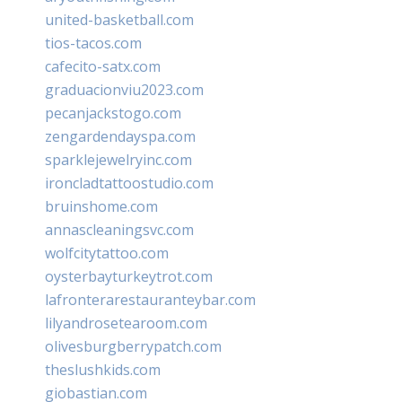
united-basketball.com
tios-tacos.com
cafecito-satx.com
graduacionviu2023.com
pecanjackstogo.com
zengardendayspa.com
sparklejewelryinc.com
ironcladtattoostudio.com
bruinshome.com
annascleaningsvc.com
wolfcitytattoo.com
oysterbayturkeytrot.com
lafronterarestauranteybar.com
lilyandrosetearoom.com
olivesburgberrypatch.com
theslushkids.com
giobastian.com