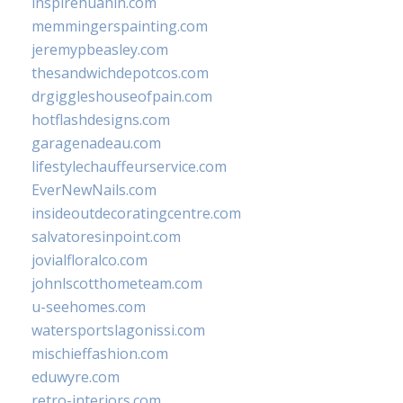
inspirehuahin.com
memmingerspainting.com
jeremypbeasley.com
thesandwichdepotcos.com
drgiggleshouseofpain.com
hotflashdesigns.com
garagenadeau.com
lifestylechauffeurservice.com
EverNewNails.com
insideoutdecoratingcentre.com
salvatoresinpoint.com
jovialfloralco.com
johnlscotthometeam.com
u-seehomes.com
watersportslagonissi.com
mischieffashion.com
eduwyre.com
retro-interiors.com