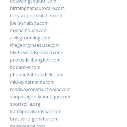
bosswingsduluth.com
birminghamautocare.com
tonyscountrykitchen.com
jbellasnailspa.com
mychaihouse.com
alvisgrooming.com
thegeorginaestate.com
blythewoodseafood.com
paolosdelibangkok.com
bobacove.com
phoone24brookfield.com
mickeybarmama.com
roadwayconstructioninc.com
shopdragonflyboutique.com
sportszilla.org
batchprovisionsbar.com
brasserie-gobette.com
musicrearte.com