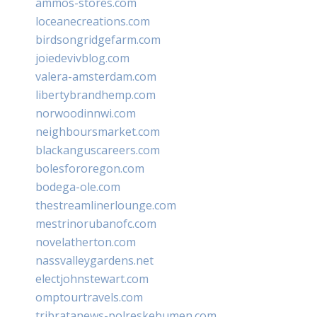
ammos-stores.com
loceanecreations.com
birdsongridgefarm.com
joiedevivblog.com
valera-amsterdam.com
libertybrandhemp.com
norwoodinnwi.com
neighboursmarket.com
blackanguscareers.com
bolesfororegon.com
bodega-ole.com
thestreamlinerlounge.com
mestrinorubanofc.com
novelatherton.com
nassvalleygardens.net
electjohnstewart.com
omptourtravels.com
tribratanews-polreskebumen.com