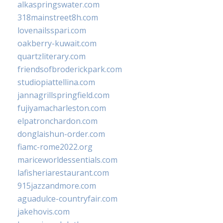
alkaspringswater.com
318mainstreet8h.com
lovenailsspari.com
oakberry-kuwait.com
quartzliterary.com
friendsofbroderickpark.com
studiopiattellina.com
jannagrillspringfield.com
fujiyamacharleston.com
elpatronchardon.com
donglaishun-order.com
fiamc-rome2022.org
mariceworldessentials.com
lafisheriarestaurant.com
915jazzandmore.com
aguadulce-countryfair.com
jakehovis.com