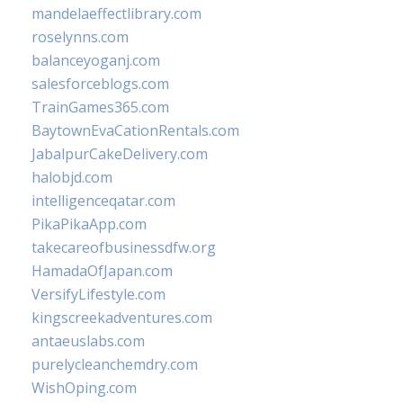
mandelaeffectlibrary.com
roselynns.com
balanceyoganj.com
salesforceblogs.com
TrainGames365.com
BaytownEvaCationRentals.com
JabalpurCakeDelivery.com
halobjd.com
intelligenceqatar.com
PikaPikaApp.com
takecareofbusinessdfw.org
HamadaOfJapan.com
VersifyLifestyle.com
kingscreekadventures.com
antaeuslabs.com
purelycleanchemdry.com
WishOping.com