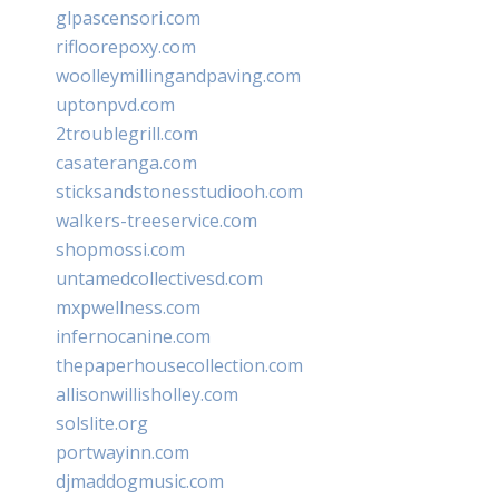
glpascensori.com
rifloorepoxy.com
woolleymillingandpaving.com
uptonpvd.com
2troublegrill.com
casateranga.com
sticksandstonesstudiooh.com
walkers-treeservice.com
shopmossi.com
untamedcollectivesd.com
mxpwellness.com
infernocanine.com
thepaperhousecollection.com
allisonwillisholley.com
solslite.org
portwayinn.com
djmaddogmusic.com