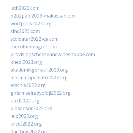
isth2022.com
p2b2pabi2023-makassar.com
wocfparis2023.org
sinc2023.com
scdlqatar2022-qa.com
thecolumbiagrill.com
provisionscheeseandwineshoppe.com
khedi2023.org
akademikgeriatri2023.org
marmarapediatri2023.org
emchie2023.org
girisimselradyoloji2022.org
utcd2022.org
biosensor2022.org
ialp2022.org
klivet2022.org
ifac-hms2022.org