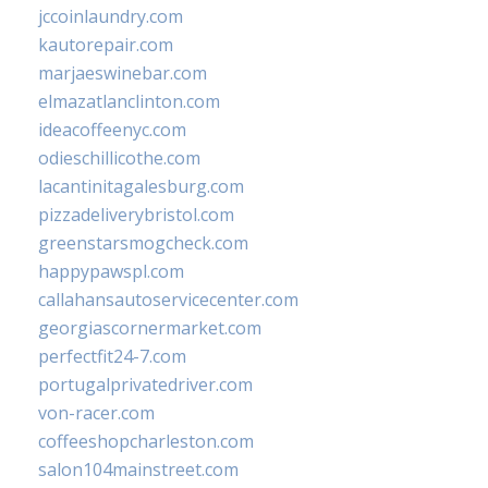
jccoinlaundry.com
kautorepair.com
marjaeswinebar.com
elmazatlanclinton.com
ideacoffeenyc.com
odieschillicothe.com
lacantinitagalesburg.com
pizzadeliverybristol.com
greenstarsmogcheck.com
happypawspl.com
callahansautoservicecenter.com
georgiascornermarket.com
perfectfit24-7.com
portugalprivatedriver.com
von-racer.com
coffeeshopcharleston.com
salon104mainstreet.com