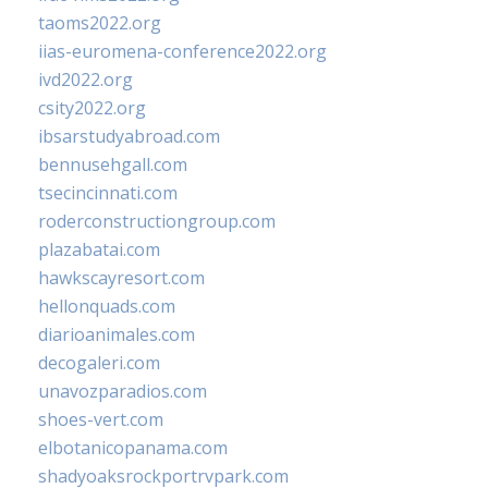
taoms2022.org
iias-euromena-conference2022.org
ivd2022.org
csity2022.org
ibsarstudyabroad.com
bennusehgall.com
tsecincinnati.com
roderconstructiongroup.com
plazabatai.com
hawkscayresort.com
hellonquads.com
diarioanimales.com
decogaleri.com
unavozparadios.com
shoes-vert.com
elbotanicopanama.com
shadyoaksrockportrvpark.com