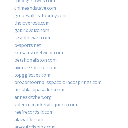
thebigshowok.com
chimeandstave.com
greatwallseafoodny.com
theloverose.com
gabriovoice.com
resinflowart.com
p-sports.net
korsairstreetwear.com
petshopallston.com
avenue26tacos.com
topgglasses.com
broadmoornailsspacoloradosprings.com
missblackpasadena.com
anneskitchen.org
valenciamarketytaqueria.com
reefrecordsllc.com
alawaffle.com
aryouthfishing.com