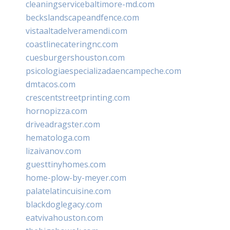
cleaningservicebaltimore-md.com
beckslandscapeandfence.com
vistaaltadelveramendi.com
coastlinecateringnc.com
cuesburgershouston.com
psicologiaespecializadaencampeche.com
dmtacos.com
crescentstreetprinting.com
hornopizza.com
driveadragster.com
hematologa.com
lizaivanov.com
guesttinyhomes.com
home-plow-by-meyer.com
palatelatincuisine.com
blackdoglegacy.com
eatvivahouston.com