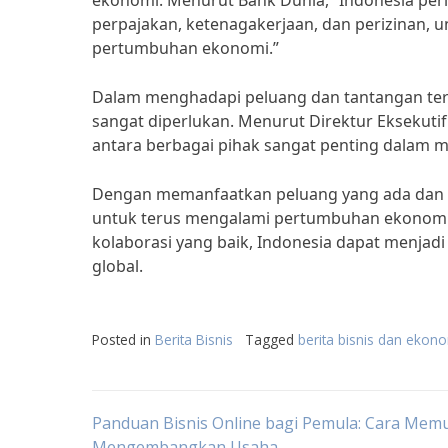
ekonomi. Menurut Bank Dunia, “Indonesia perlu
perpajakan, ketenagakerjaan, dan perizinan, u
pertumbuhan ekonomi.”
Dalam menghadapi peluang dan tantangan ters
sangat diperlukan. Menurut Direktur Eksekuti
antara berbagai pihak sangat penting dalam me
Dengan memanfaatkan peluang yang ada dan me
untuk terus mengalami pertumbuhan ekonomi y
kolaborasi yang baik, Indonesia dapat menjadi
global.
Posted in
Berita Bisnis
Tagged
berita bisnis dan ekon
Post
Panduan Bisnis Online bagi Pemula: Cara Memu
Mengembangkan Usaha