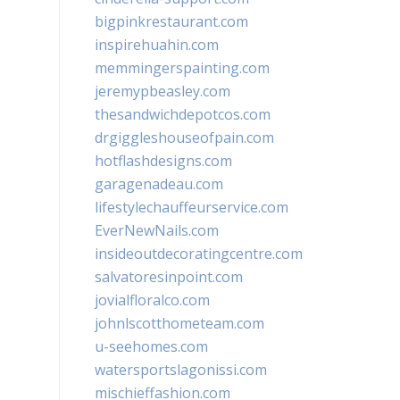
bigpinkrestaurant.com
inspirehuahin.com
memmingerspainting.com
jeremypbeasley.com
thesandwichdepotcos.com
drgiggleshouseofpain.com
hotflashdesigns.com
garagenadeau.com
lifestylechauffeurservice.com
EverNewNails.com
insideoutdecoratingcentre.com
salvatoresinpoint.com
jovialfloralco.com
johnlscotthometeam.com
u-seehomes.com
watersportslagonissi.com
mischieffashion.com