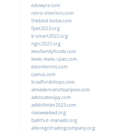
eduwyre.com
retro-interiors.com
theblvd-boise.com
fpet2023.org
e-smart2022.org
ngrc2022.org
leesfamilyfoods.com
lewis-lewis-cpas.com
eleontennis.com
cyetus.com
bradfordshops.com
almadenranchsanjose.com
advocatevijay.com
adlibilimler2023.com
naswwebed.org
balithut-manado.org
alteregotradingcompany.org