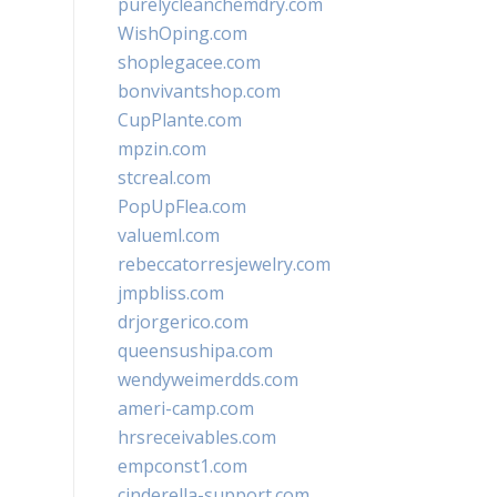
purelycleanchemdry.com
WishOping.com
shoplegacee.com
bonvivantshop.com
CupPlante.com
mpzin.com
stcreal.com
PopUpFlea.com
valueml.com
rebeccatorresjewelry.com
jmpbliss.com
drjorgerico.com
queensushipa.com
wendyweimerdds.com
ameri-camp.com
hrsreceivables.com
empconst1.com
cinderella-support.com