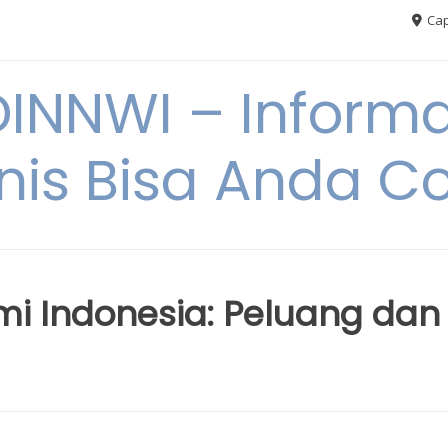
Cap
NNWI – Informas
snis Bisa Anda C
i Indonesia: Peluang dan