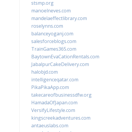
stsmp.org
manoelneves.com
mandelaeffectlibrary.com
roselynns.com
balanceyoganj.com
salesforceblogs.com
TrainGames365.com
BaytownEvaCationRentals.com
JabalpurCakeDelivery.com
halobjd.com
intelligenceqatar.com
PikaPikaApp.com
takecareofbusinessdfw.org
HamadaOfJapan.com
VersifyLifestyle.com
kingscreekadventures.com
antaeuslabs.com