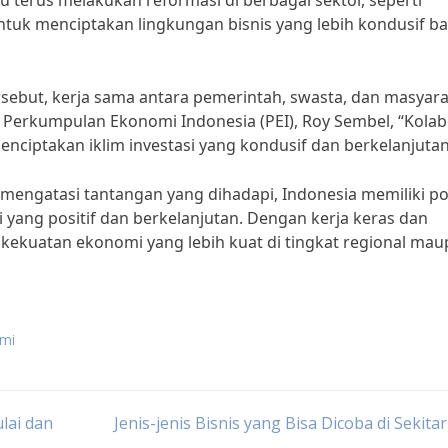
 terus melakukan reformasi di berbagai sektor, seperti
ntuk menciptakan lingkungan bisnis yang lebih kondusif ba
ebut, kerja sama antara pemerintah, swasta, dan masyar
f Perkumpulan Ekonomi Indonesia (PEI), Roy Sembel, “Kolab
nciptakan iklim investasi yang kondusif dan berkelanjutan
ngatasi tantangan yang dihadapi, Indonesia memiliki po
ang positif dan berkelanjutan. Dengan kerja keras dan
 kekuatan ekonomi yang lebih kuat di tingkat regional ma
omi
lai dan
Jenis-jenis Bisnis yang Bisa Dicoba di Sekita