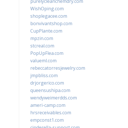
purelycleanchemdry.com
WishOping.com
shoplegacee.com
bonvivantshop.com
CupPlante.com
mpzin.com
stcreal.com
PopUpFlea.com
valueml.com
rebeccatorresjewelry.com
jmpbliss.com
drjorgerico.com
queensushipa.com
wendyweimerdds.com
ameri-camp.com
hrsreceivables.com
empconst1.com
cinderella-support.com