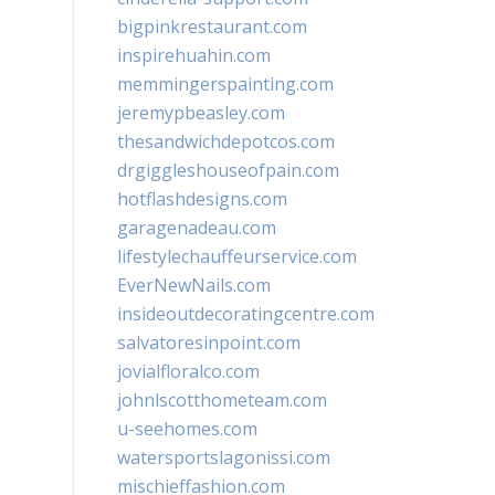
bigpinkrestaurant.com
inspirehuahin.com
memmingerspainting.com
jeremypbeasley.com
thesandwichdepotcos.com
drgiggleshouseofpain.com
hotflashdesigns.com
garagenadeau.com
lifestylechauffeurservice.com
EverNewNails.com
insideoutdecoratingcentre.com
salvatoresinpoint.com
jovialfloralco.com
johnlscotthometeam.com
u-seehomes.com
watersportslagonissi.com
mischieffashion.com