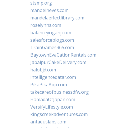
stsmp.org
manoelneves.com
mandelaeffectlibrary.com
roselynns.com
balanceyoganj.com
salesforceblogs.com
TrainGames365.com
BaytownEvaCationRentals.com
JabalpurCakeDelivery.com
halobjd.com
intelligenceqatar.com
PikaPikaApp.com
takecareofbusinessdfw.org
HamadaOfJapan.com
VersifyLifestyle.com
kingscreekadventures.com
antaeuslabs.com