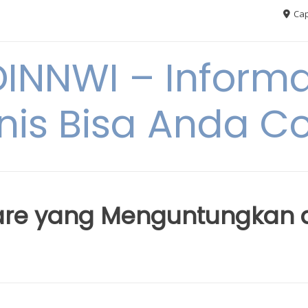
Cap
NNWI – Informas
snis Bisa Anda C
care yang Menguntungkan 