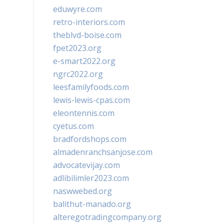
eduwyre.com
retro-interiors.com
theblvd-boise.com
fpet2023.org
e-smart2022.org
ngrc2022.org
leesfamilyfoods.com
lewis-lewis-cpas.com
eleontennis.com
cyetus.com
bradfordshops.com
almadenranchsanjose.com
advocatevijay.com
adlibilimler2023.com
naswwebed.org
balithut-manado.org
alteregotradingcompany.org