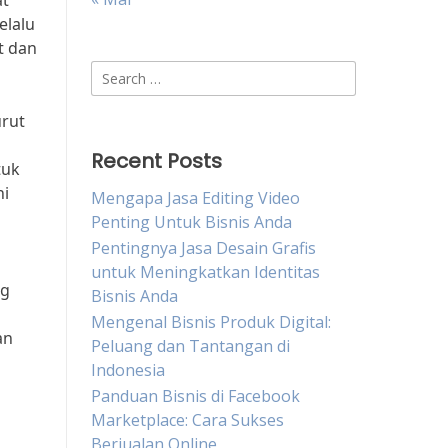
at
elalu
t dan
Search
for:
urut
Recent Posts
tuk
hi
Mengapa Jasa Editing Video
Penting Untuk Bisnis Anda
Pentingnya Jasa Desain Grafis
untuk Meningkatkan Identitas
ng
Bisnis Anda
Mengenal Bisnis Produk Digital:
an
Peluang dan Tantangan di
Indonesia
Panduan Bisnis di Facebook
Marketplace: Cara Sukses
Berjualan Online