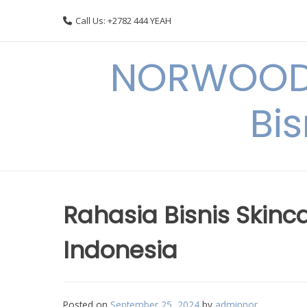
Skip
Call Us: +2782 444 YEAH
to
content
NORWOODI
Bi
Rahasia Bisnis Skin
Indonesia
Posted on
September 25, 2024
by
adminnor