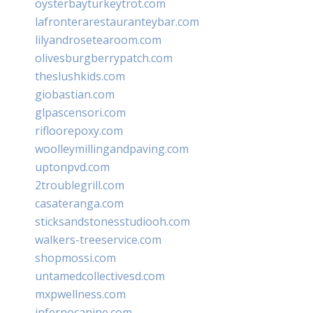
oysterbayturkeytrot.com
lafronterarestauranteybar.com
lilyandrosetearoom.com
olivesburgberrypatch.com
theslushkids.com
giobastian.com
glpascensori.com
rifloorepoxy.com
woolleymillingandpaving.com
uptonpvd.com
2troublegrill.com
casateranga.com
sticksandstonesstudiooh.com
walkers-treeservice.com
shopmossi.com
untamedcollectivesd.com
mxpwellness.com
infernocanine.com