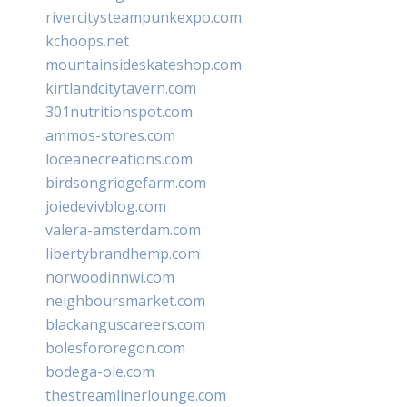
rivercitysteampunkexpo.com
kchoops.net
mountainsideskateshop.com
kirtlandcitytavern.com
301nutritionspot.com
ammos-stores.com
loceanecreations.com
birdsongridgefarm.com
joiedevivblog.com
valera-amsterdam.com
libertybrandhemp.com
norwoodinnwi.com
neighboursmarket.com
blackanguscareers.com
bolesfororegon.com
bodega-ole.com
thestreamlinerlounge.com