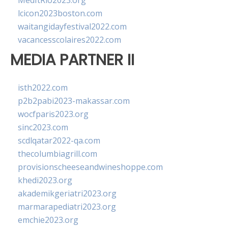
MedItRio2023.org
lcicon2023boston.com
waitangidayfestival2022.com
vacancesscolaires2022.com
MEDIA PARTNER II
isth2022.com
p2b2pabi2023-makassar.com
wocfparis2023.org
sinc2023.com
scdlqatar2022-qa.com
thecolumbiagrill.com
provisionscheeseandwineshoppe.com
khedi2023.org
akademikgeriatri2023.org
marmarapediatri2023.org
emchie2023.org