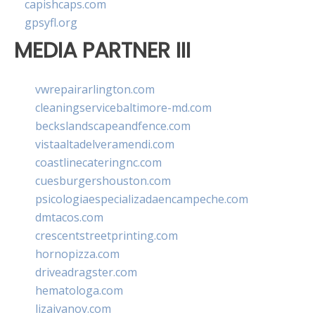
capishcaps.com
gpsyfl.org
MEDIA PARTNER III
vwrepairarlington.com
cleaningservicebaltimore-md.com
beckslandscapeandfence.com
vistaaltadelveramendi.com
coastlinecateringnc.com
cuesburgershouston.com
psicologiaespecializadaencampeche.com
dmtacos.com
crescentstreetprinting.com
hornopizza.com
driveadragster.com
hematologa.com
lizaivanov.com