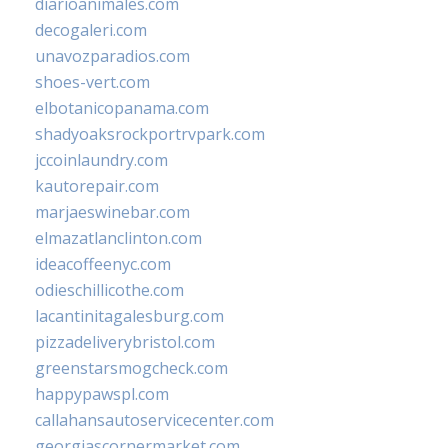
diarioanimales.com
decogaleri.com
unavozparadios.com
shoes-vert.com
elbotanicopanama.com
shadyoaksrockportrvpark.com
jccoinlaundry.com
kautorepair.com
marjaeswinebar.com
elmazatlanclinton.com
ideacoffeenyc.com
odieschillicothe.com
lacantinitagalesburg.com
pizzadeliverybristol.com
greenstarsmogcheck.com
happypawspl.com
callahansautoservicecenter.com
georgiascornermarket.com