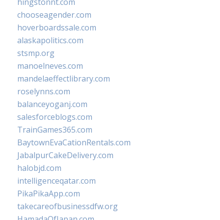
hingstonnt.com
chooseagender.com
hoverboardssale.com
alaskapolitics.com
stsmp.org
manoelneves.com
mandelaeffectlibrary.com
roselynns.com
balanceyoganj.com
salesforceblogs.com
TrainGames365.com
BaytownEvaCationRentals.com
JabalpurCakeDelivery.com
halobjd.com
intelligenceqatar.com
PikaPikaApp.com
takecareofbusinessdfw.org
HamadaOfJapan.com