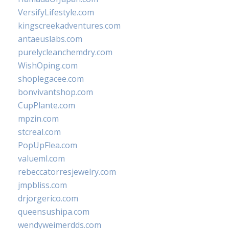
VersifyLifestyle.com
kingscreekadventures.com
antaeuslabs.com
purelycleanchemdry.com
WishOping.com
shoplegacee.com
bonvivantshop.com
CupPlante.com
mpzin.com
stcreal.com
PopUpFlea.com
valueml.com
rebeccatorresjewelry.com
jmpbliss.com
drjorgerico.com
queensushipa.com
wendyweimerdds.com