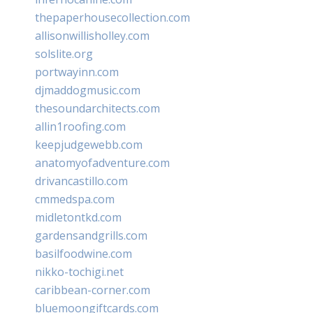
thepaperhousecollection.com
allisonwillisholley.com
solslite.org
portwayinn.com
djmaddogmusic.com
thesoundarchitects.com
allin1roofing.com
keepjudgewebb.com
anatomyofadventure.com
drivancastillo.com
cmmedspa.com
midletontkd.com
gardensandgrills.com
basilfoodwine.com
nikko-tochigi.net
caribbean-corner.com
bluemoongiftcards.com