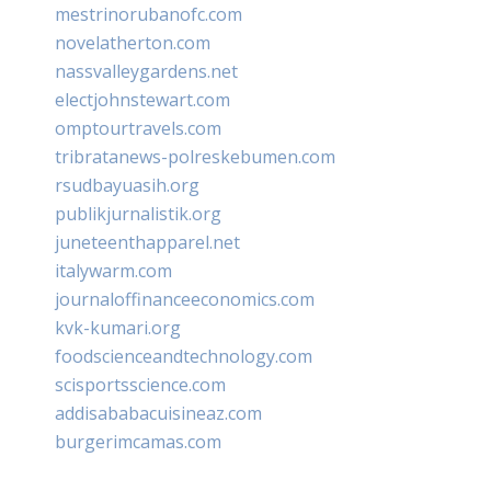
mestrinorubanofc.com
novelatherton.com
nassvalleygardens.net
electjohnstewart.com
omptourtravels.com
tribratanews-polreskebumen.com
rsudbayuasih.org
publikjurnalistik.org
juneteenthapparel.net
italywarm.com
journaloffinanceeconomics.com
kvk-kumari.org
foodscienceandtechnology.com
scisportsscience.com
addisababacuisineaz.com
burgerimcamas.com