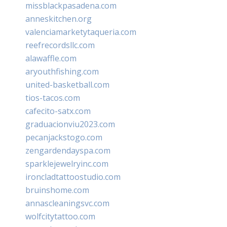
missblackpasadena.com
anneskitchen.org
valenciamarketytaqueria.com
reefrecordsllc.com
alawaffle.com
aryouthfishing.com
united-basketball.com
tios-tacos.com
cafecito-satx.com
graduacionviu2023.com
pecanjackstogo.com
zengardendayspa.com
sparklejewelryinc.com
ironcladtattoostudio.com
bruinshome.com
annascleaningsvc.com
wolfcitytattoo.com