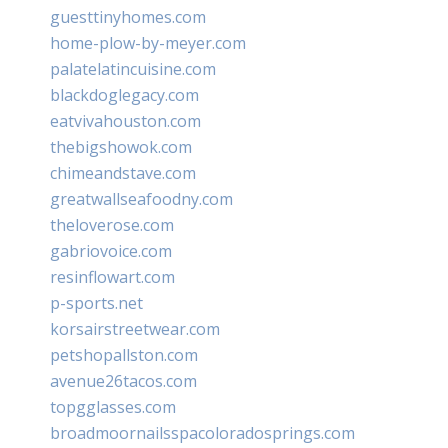
guesttinyhomes.com
home-plow-by-meyer.com
palatelatincuisine.com
blackdoglegacy.com
eatvivahouston.com
thebigshowok.com
chimeandstave.com
greatwallseafoodny.com
theloverose.com
gabriovoice.com
resinflowart.com
p-sports.net
korsairstreetwear.com
petshopallston.com
avenue26tacos.com
topgglasses.com
broadmoornailsspacoloradosprings.com