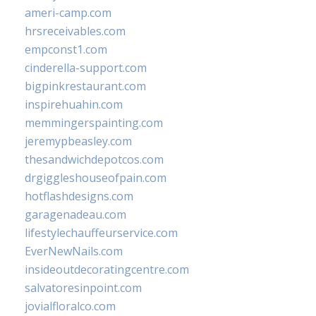
ameri-camp.com
hrsreceivables.com
empconst1.com
cinderella-support.com
bigpinkrestaurant.com
inspirehuahin.com
memmingerspainting.com
jeremypbeasley.com
thesandwichdepotcos.com
drgiggleshouseofpain.com
hotflashdesigns.com
garagenadeau.com
lifestylechauffeurservice.com
EverNewNails.com
insideoutdecoratingcentre.com
salvatoresinpoint.com
jovialfloralco.com