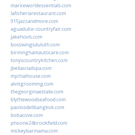
mariceworldessentials.com
lafisheriarestaurant.com
915jazzandmore.com
aguadulce-countryfair.com
jakehovis.com
bosswingsduluth.com
birminghamautocare.com
tonyscountrykitchen.com
jbellasnailspa.com
mychaihouse.com
alvisgrooming.com
thegeorginaestate.com
blythewoodseafood.com
paolosdelibangkok.com
bobacove.com
phoone24brookfield.com
mickeybarmama.com