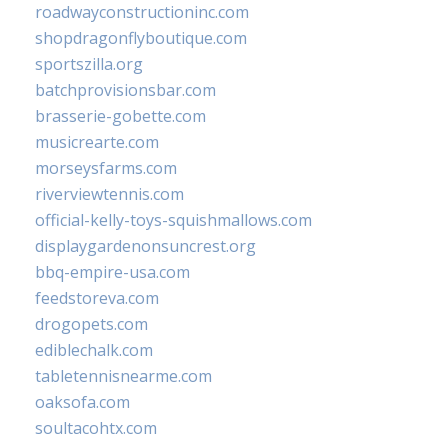
roadwayconstructioninc.com
shopdragonflyboutique.com
sportszilla.org
batchprovisionsbar.com
brasserie-gobette.com
musicrearte.com
morseysfarms.com
riverviewtennis.com
official-kelly-toys-squishmallows.com
displaygardenonsuncrest.org
bbq-empire-usa.com
feedstoreva.com
drogopets.com
ediblechalk.com
tabletennisnearme.com
oaksofa.com
soultacohtx.com