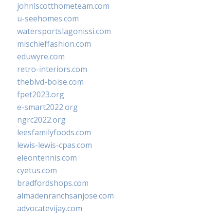
johnlscotthometeam.com
u-seehomes.com
watersportslagonissi.com
mischieffashion.com
eduwyre.com
retro-interiors.com
theblvd-boise.com
fpet2023.org
e-smart2022.org
ngrc2022.org
leesfamilyfoods.com
lewis-lewis-cpas.com
eleontennis.com
cyetus.com
bradfordshops.com
almadenranchsanjose.com
advocatevijay.com