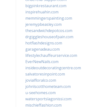
bigpinkrestaurant.com
inspirehuahin.com
memmingerspainting.com
jeremypbeasley.com
thesandwichdepotcos.com
drgiggleshouseofpain.com
hotflashdesigns.com
garagenadeau.com
lifestylechauffeurservice.com
EverNewNails.com
insideoutdecoratingcentre.com
salvatoresinpoint.com
jovialfloralco.com
johnlscotthometeam.com
u-seehomes.com
watersportslagonissi.com
mischieffashion.com