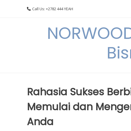
Skip
Call Us: +2782 444 YEAH
to
content
NORWOODI
Bi
Rahasia Sukses Berbis
Memulai dan Menge
Anda