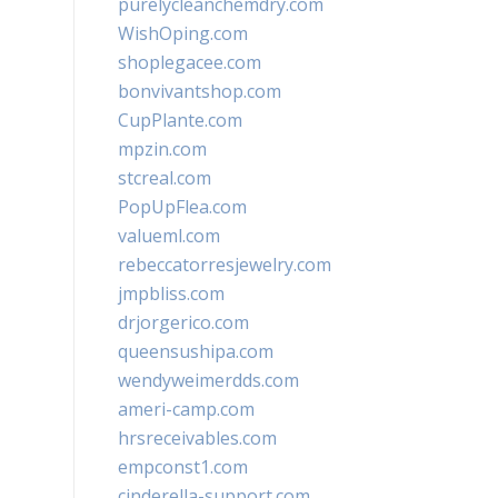
purelycleanchemdry.com
WishOping.com
shoplegacee.com
bonvivantshop.com
CupPlante.com
mpzin.com
stcreal.com
PopUpFlea.com
valueml.com
rebeccatorresjewelry.com
jmpbliss.com
drjorgerico.com
queensushipa.com
wendyweimerdds.com
ameri-camp.com
hrsreceivables.com
empconst1.com
cinderella-support.com