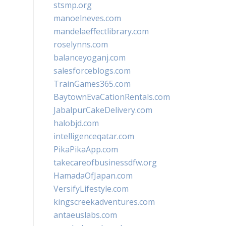
stsmp.org
manoelneves.com
mandelaeffectlibrary.com
roselynns.com
balanceyoganj.com
salesforceblogs.com
TrainGames365.com
BaytownEvaCationRentals.com
JabalpurCakeDelivery.com
halobjd.com
intelligenceqatar.com
PikaPikaApp.com
takecareofbusinessdfw.org
HamadaOfJapan.com
VersifyLifestyle.com
kingscreekadventures.com
antaeuslabs.com