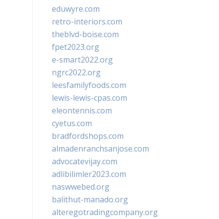
eduwyre.com
retro-interiors.com
theblvd-boise.com
fpet2023.org
e-smart2022.org
ngrc2022.org
leesfamilyfoods.com
lewis-lewis-cpas.com
eleontennis.com
cyetus.com
bradfordshops.com
almadenranchsanjose.com
advocatevijay.com
adlibilimler2023.com
naswwebed.org
balithut-manado.org
alteregotradingcompany.org