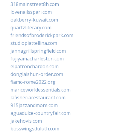
318mainstreet8h.com
lovenailsspari.com
oakberry-kuwait.com
quartzliterary.com
friendsofbroderickpark.com
studiopiattellina.com
jannagrillspringfield.com
fujiyamacharleston.com
elpatronchardon.com
donglaishun-order.com
fiamc-rome2022.org
mariceworldessentials.com
lafisheriarestaurant.com
915jazzandmore.com
aguadulce-countryfair.com
jakehovis.com
bosswingsduluth.com