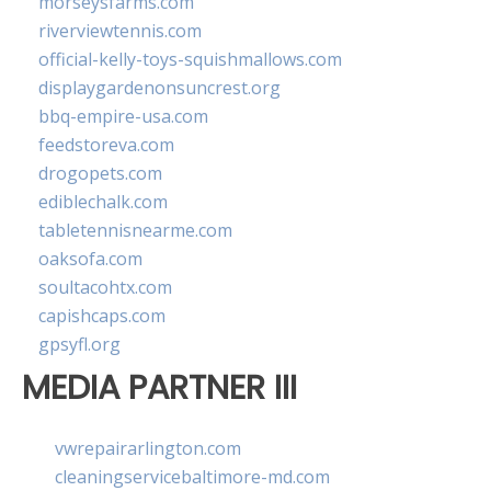
morseysfarms.com
riverviewtennis.com
official-kelly-toys-squishmallows.com
displaygardenonsuncrest.org
bbq-empire-usa.com
feedstoreva.com
drogopets.com
ediblechalk.com
tabletennisnearme.com
oaksofa.com
soultacohtx.com
capishcaps.com
gpsyfl.org
MEDIA PARTNER III
vwrepairarlington.com
cleaningservicebaltimore-md.com