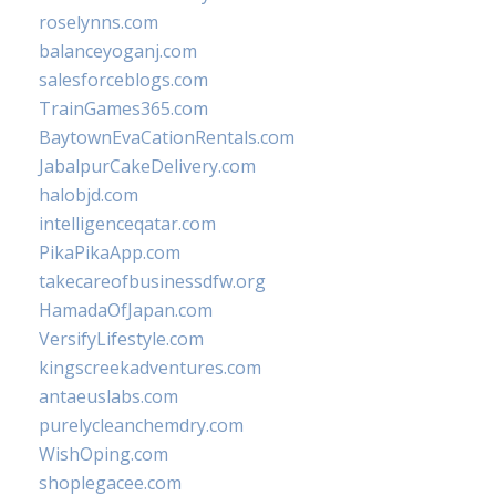
roselynns.com
balanceyoganj.com
salesforceblogs.com
TrainGames365.com
BaytownEvaCationRentals.com
JabalpurCakeDelivery.com
halobjd.com
intelligenceqatar.com
PikaPikaApp.com
takecareofbusinessdfw.org
HamadaOfJapan.com
VersifyLifestyle.com
kingscreekadventures.com
antaeuslabs.com
purelycleanchemdry.com
WishOping.com
shoplegacee.com