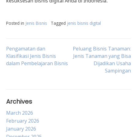
kesuksesan bisnis digital Anda di Indonesia.
Posted in
Jenis Bisnis
Tagged
jenis bisnis digital
Post
Pengamatan dan
Peluang Bisnis Tanaman:
Klasifikasi Jenis Bisnis
Jenis Tanaman yang Bisa
dalam Pembelajaran Bisnis
Dijadikan Usaha
navigation
Sampingan
Archives
March 2026
February 2026
January 2026
December 2025