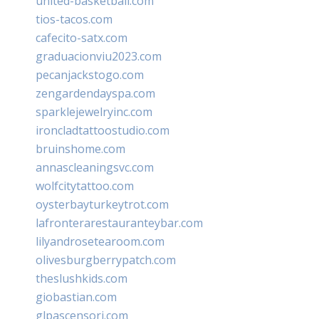
united-basketball.com
tios-tacos.com
cafecito-satx.com
graduacionviu2023.com
pecanjackstogo.com
zengardendayspa.com
sparklejewelryinc.com
ironcladtattoostudio.com
bruinshome.com
annascleaningsvc.com
wolfcitytattoo.com
oysterbayturkeytrot.com
lafronterarestauranteybar.com
lilyandrosetearoom.com
olivesburgberrypatch.com
theslushkids.com
giobastian.com
glpascensori.com