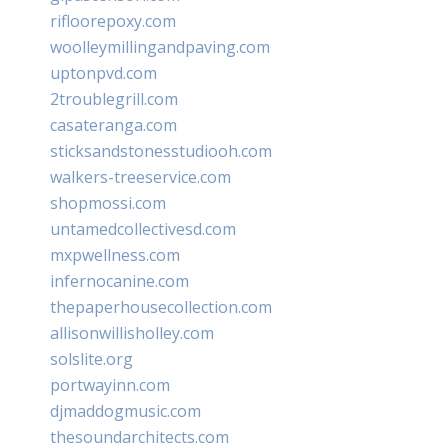
rifloorepoxy.com
woolleymillingandpaving.com
uptonpvd.com
2troublegrill.com
casateranga.com
sticksandstonesstudiooh.com
walkers-treeservice.com
shopmossi.com
untamedcollectivesd.com
mxpwellness.com
infernocanine.com
thepaperhousecollection.com
allisonwillisholley.com
solslite.org
portwayinn.com
djmaddogmusic.com
thesoundarchitects.com