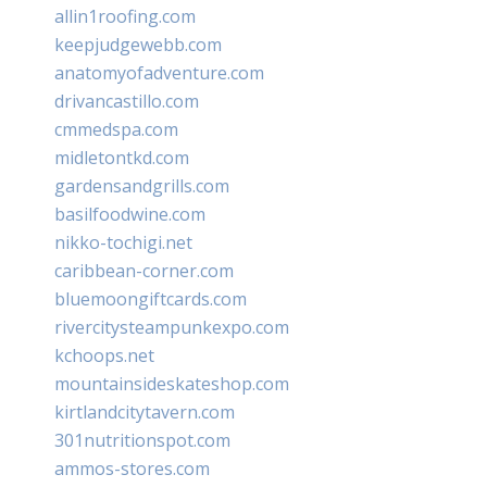
allin1roofing.com
keepjudgewebb.com
anatomyofadventure.com
drivancastillo.com
cmmedspa.com
midletontkd.com
gardensandgrills.com
basilfoodwine.com
nikko-tochigi.net
caribbean-corner.com
bluemoongiftcards.com
rivercitysteampunkexpo.com
kchoops.net
mountainsideskateshop.com
kirtlandcitytavern.com
301nutritionspot.com
ammos-stores.com