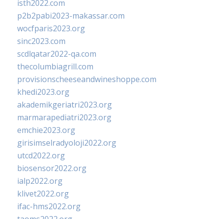
isth2022.com
p2b2pabi2023-makassar.com
wocfparis2023.org
sinc2023.com
scdlqatar2022-qa.com
thecolumbiagrill.com
provisionscheeseandwineshoppe.com
khedi2023.org
akademikgeriatri2023.org
marmarapediatri2023.org
emchie2023.org
girisimselradyoloji2022.org
utcd2022.org
biosensor2022.org
ialp2022.org
klivet2022.org
ifac-hms2022.org