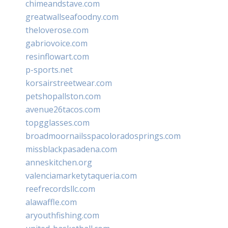
chimeandstave.com
greatwallseafoodny.com
theloverose.com
gabriovoice.com
resinflowart.com
p-sports.net
korsairstreetwear.com
petshopallston.com
avenue26tacos.com
topgglasses.com
broadmoornailsspacoloradosprings.com
missblackpasadena.com
anneskitchen.org
valenciamarketytaqueria.com
reefrecordsllc.com
alawaffle.com
aryouthfishing.com