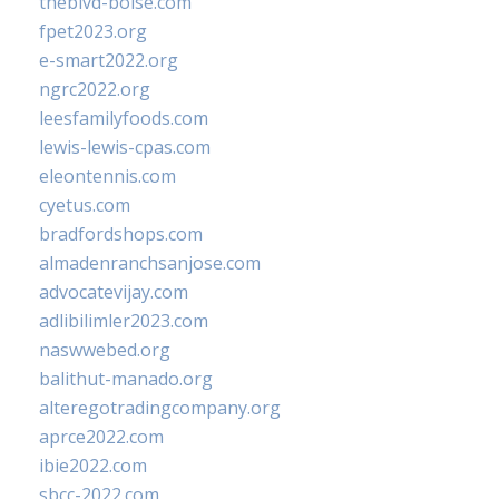
theblvd-boise.com
fpet2023.org
e-smart2022.org
ngrc2022.org
leesfamilyfoods.com
lewis-lewis-cpas.com
eleontennis.com
cyetus.com
bradfordshops.com
almadenranchsanjose.com
advocatevijay.com
adlibilimler2023.com
naswwebed.org
balithut-manado.org
alteregotradingcompany.org
aprce2022.com
ibie2022.com
sbcc-2022.com