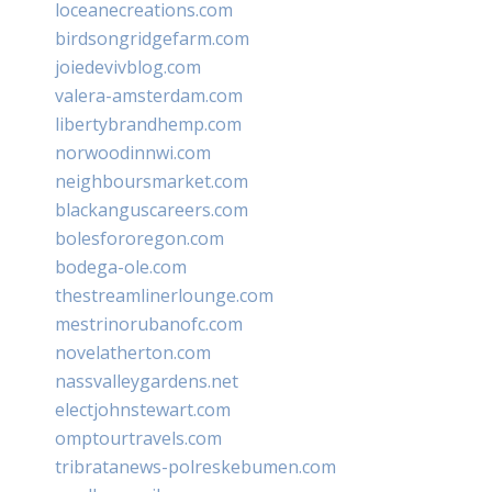
loceanecreations.com
birdsongridgefarm.com
joiedevivblog.com
valera-amsterdam.com
libertybrandhemp.com
norwoodinnwi.com
neighboursmarket.com
blackanguscareers.com
bolesfororegon.com
bodega-ole.com
thestreamlinerlounge.com
mestrinorubanofc.com
novelatherton.com
nassvalleygardens.net
electjohnstewart.com
omptourtravels.com
tribratanews-polreskebumen.com