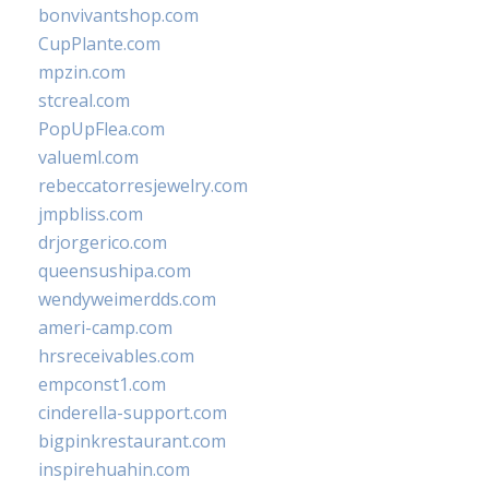
bonvivantshop.com
CupPlante.com
mpzin.com
stcreal.com
PopUpFlea.com
valueml.com
rebeccatorresjewelry.com
jmpbliss.com
drjorgerico.com
queensushipa.com
wendyweimerdds.com
ameri-camp.com
hrsreceivables.com
empconst1.com
cinderella-support.com
bigpinkrestaurant.com
inspirehuahin.com