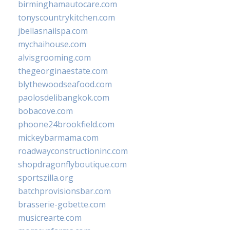
birminghamautocare.com
tonyscountrykitchen.com
jbellasnailspa.com
mychaihouse.com
alvisgrooming.com
thegeorginaestate.com
blythewoodseafood.com
paolosdelibangkok.com
bobacove.com
phoone24brookfield.com
mickeybarmama.com
roadwayconstructioninc.com
shopdragonflyboutique.com
sportszilla.org
batchprovisionsbar.com
brasserie-gobette.com
musicrearte.com