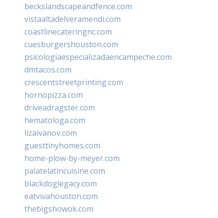
beckslandscapeandfence.com
vistaaltadelveramendi.com
coastlinecateringnc.com
cuesburgershouston.com
psicologiaespecializadaencampeche.com
dmtacos.com
crescentstreetprinting.com
hornopizza.com
driveadragster.com
hematologa.com
lizaivanov.com
guesttinyhomes.com
home-plow-by-meyer.com
palatelatincuisine.com
blackdoglegacy.com
eatvivahouston.com
thebigshowok.com