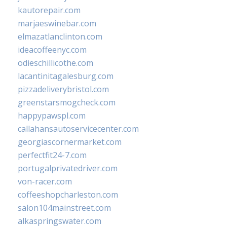
kautorepair.com
marjaeswinebar.com
elmazatlanclinton.com
ideacoffeenyc.com
odieschillicothe.com
lacantinitagalesburg.com
pizzadeliverybristol.com
greenstarsmogcheck.com
happypawspl.com
callahansautoservicecenter.com
georgiascornermarket.com
perfectfit24-7.com
portugalprivatedriver.com
von-racer.com
coffeeshopcharleston.com
salon104mainstreet.com
alkaspringswater.com