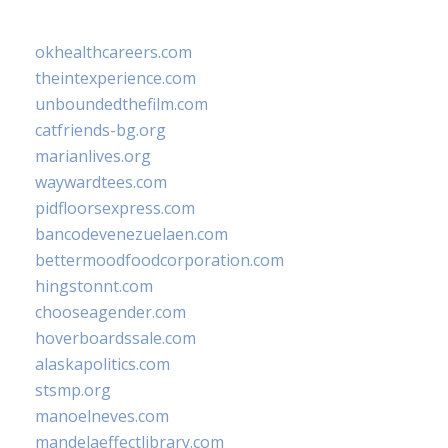
okhealthcareers.com
theintexperience.com
unboundedthefilm.com
catfriends-bg.org
marianlives.org
waywardtees.com
pidfloorsexpress.com
bancodevenezuelaen.com
bettermoodfoodcorporation.com
hingstonnt.com
chooseagender.com
hoverboardssale.com
alaskapolitics.com
stsmp.org
manoelneves.com
mandelaeffectlibrary.com