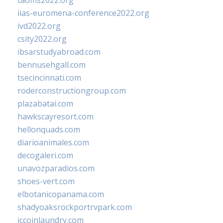
taoms2022.org
iias-euromena-conference2022.org
ivd2022.org
csity2022.org
ibsarstudyabroad.com
bennusehgall.com
tsecincinnati.com
roderconstructiongroup.com
plazabatai.com
hawkscayresort.com
hellonquads.com
diarioanimales.com
decogaleri.com
unavozparadios.com
shoes-vert.com
elbotanicopanama.com
shadyoaksrockportrvpark.com
jccoinlaundry.com