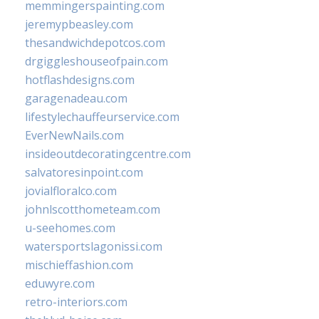
memmingerspainting.com
jeremypbeasley.com
thesandwichdepotcos.com
drgiggleshouseofpain.com
hotflashdesigns.com
garagenadeau.com
lifestylechauffeurservice.com
EverNewNails.com
insideoutdecoratingcentre.com
salvatoresinpoint.com
jovialfloralco.com
johnlscotthometeam.com
u-seehomes.com
watersportslagonissi.com
mischieffashion.com
eduwyre.com
retro-interiors.com