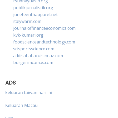
rsudbayuasih.org
publikjurnalistik.org
juneteenthapparel.net
italywarm.com
journaloffinanceeconomics.com
kvk-kumari.org
foodscienceandtechnology.com
scisportsscience.com
addisababacuisineaz.com
burgerimcamas.com
ADS
keluaran taiwan hari ini
Keluaran Macau