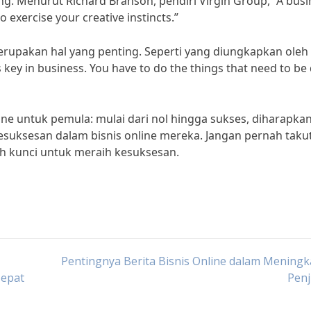
ng. Menurut Richard Branson, pendiri Virgin Group, “A busi
to exercise your creative instincts.”
merupakan hal yang penting. Seperti yang diungkapkan oleh
s key in business. You have to do the things that need to be
ne untuk pemula: mulai dari nol hingga sukses, diharapka
uksesan dalam bisnis online mereka. Jangan pernah taku
h kunci untuk meraih kesuksesan.
Pentingnya Berita Bisnis Online dalam Mening
Tepat
Penj