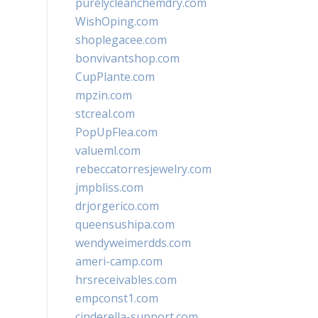
purelycleanchemdry.com
WishOping.com
shoplegacee.com
bonvivantshop.com
CupPlante.com
mpzin.com
stcreal.com
PopUpFlea.com
valueml.com
rebeccatorresjewelry.com
jmpbliss.com
drjorgerico.com
queensushipa.com
wendyweimerdds.com
ameri-camp.com
hrsreceivables.com
empconst1.com
cinderella-support.com