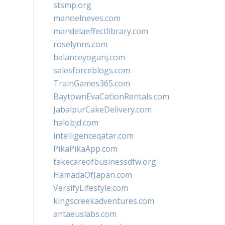
stsmp.org
manoelneves.com
mandelaeffectlibrary.com
roselynns.com
balanceyoganj.com
salesforceblogs.com
TrainGames365.com
BaytownEvaCationRentals.com
JabalpurCakeDelivery.com
halobjd.com
intelligenceqatar.com
PikaPikaApp.com
takecareofbusinessdfw.org
HamadaOfJapan.com
VersifyLifestyle.com
kingscreekadventures.com
antaeuslabs.com