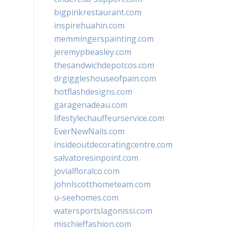
bigpinkrestaurant.com
inspirehuahin.com
memmingerspainting.com
jeremypbeasley.com
thesandwichdepotcos.com
drgiggleshouseofpain.com
hotflashdesigns.com
garagenadeau.com
lifestylechauffeurservice.com
EverNewNails.com
insideoutdecoratingcentre.com
salvatoresinpoint.com
jovialfloralco.com
johnlscotthometeam.com
u-seehomes.com
watersportslagonissi.com
mischieffashion.com