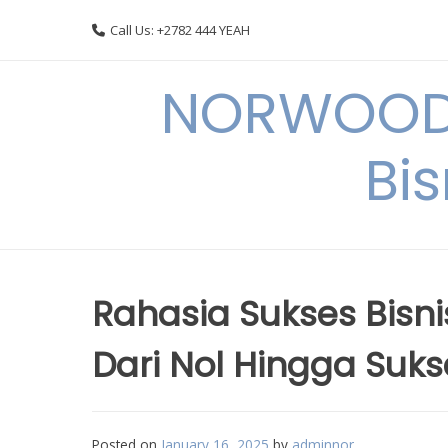
Skip
Call Us: +2782 444 YEAH
to
content
NORWOODI
Bi
Rahasia Sukses Bisni
Dari Nol Hingga Suks
Posted on
January 16, 2025
by
adminnor