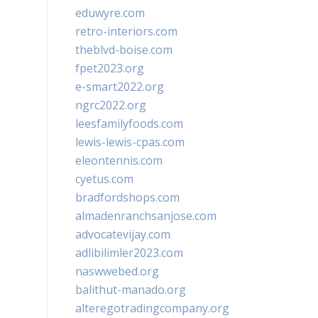
eduwyre.com
retro-interiors.com
theblvd-boise.com
fpet2023.org
e-smart2022.org
ngrc2022.org
leesfamilyfoods.com
lewis-lewis-cpas.com
eleontennis.com
cyetus.com
bradfordshops.com
almadenranchsanjose.com
advocatevijay.com
adlibilimler2023.com
naswwebed.org
balithut-manado.org
alteregotradingcompany.org