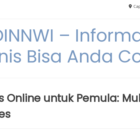
Cap
NNWI – Informas
snis Bisa Anda C
s Online untuk Pemula: Mul
es