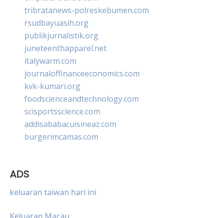
tribratanews-polreskebumen.com
rsudbayuasih.org
publikjurnalistik.org
juneteenthapparel.net
italywarm.com
journaloffinanceeconomics.com
kvk-kumari.org
foodscienceandtechnology.com
scisportsscience.com
addisababacuisineaz.com
burgerimcamas.com
ADS
keluaran taiwan hari ini
Keluaran Macau