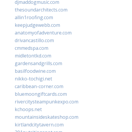
djmaddogmusic.com
thesoundarchitects.com
allin1roofing.com
keepjudgewebb.com
anatomyofadventure.com
drivancastillo.com
cmmedspa.com
midletontkd.com
gardensandgrills.com
basilfoodwine.com
nikko-tochigi.net
caribbean-corner.com
bluemoongiftcards.com
rivercitysteampunkexpo.com
kchoops.net
mountainsideskateshop.com
kirtlandcitytavern.com