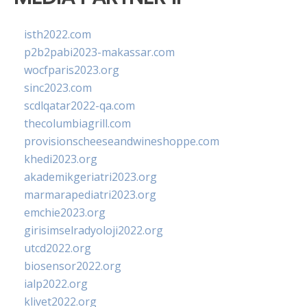
isth2022.com
p2b2pabi2023-makassar.com
wocfparis2023.org
sinc2023.com
scdlqatar2022-qa.com
thecolumbiagrill.com
provisionscheeseandwineshoppe.com
khedi2023.org
akademikgeriatri2023.org
marmarapediatri2023.org
emchie2023.org
girisimselradyoloji2022.org
utcd2022.org
biosensor2022.org
ialp2022.org
klivet2022.org