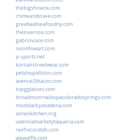
thebigshowok.com
chimeandstave.com
greatwallseafoodny.com
theloverose.com
gabriovoice.com
resinflowart.com
p-sports.net
korsairstreetwear.com
petshopallston.com
avenue26tacos.com
topgglasses.com
broadmoornailsspacoloradosprings.com
missblackpasadena.com
anneskitchen.org
valenciamarketytaqueria.com
reefrecordsllc.com
alawaffle.com