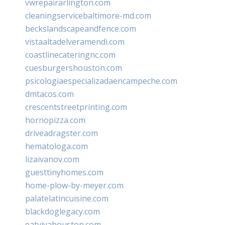
vwrepairarlington.com
cleaningservicebaltimore-md.com
beckslandscapeandfence.com
vistaaltadelveramendi.com
coastlinecateringnc.com
cuesburgershouston.com
psicologiaespecializadaencampeche.com
dmtacos.com
crescentstreetprinting.com
hornopizza.com
driveadragster.com
hematologa.com
lizaivanov.com
guesttinyhomes.com
home-plow-by-meyer.com
palatelatincuisine.com
blackdoglegacy.com
eatvivahouston.com