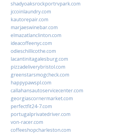
shadyoaksrockportrvpark.com
jccoinlaundry.com
kautorepair.com
marjaeswinebar.com
elmazatlanclinton.com
ideacoffeenyc.com
odieschillicothe.com
lacantinitagalesburg.com
pizzadeliverybristol.com
greenstarsmogcheck.com
happypawspl.com
callahansautoservicecenter.com
georgiascornermarket.com
perfectfit24-7.com
portugalprivatedriver.com
von-racer.com
coffeeshopcharleston.com