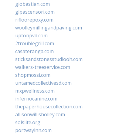
giobastian.com
glpascensori.com
rifloorepoxy.com
woolleymillingandpaving.com
uptonpvd.com
2troublegrill.com
casateranga.com
sticksandstonesstudiooh.com
walkers-treeservice.com
shopmossi.com
untamedcollectivesd.com
mxpwellness.com
infernocanine.com
thepaperhousecollection.com
allisonwillisholley.com
solslite.org
portwayinn.com