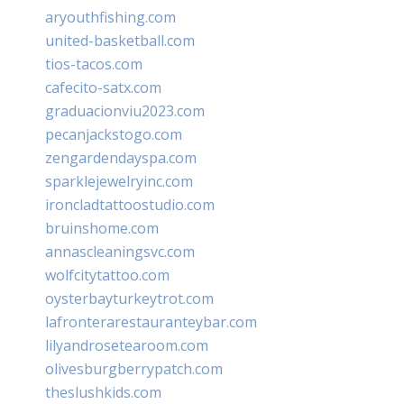
aryouthfishing.com
united-basketball.com
tios-tacos.com
cafecito-satx.com
graduacionviu2023.com
pecanjackstogo.com
zengardendayspa.com
sparklejewelryinc.com
ironcladtattoostudio.com
bruinshome.com
annascleaningsvc.com
wolfcitytattoo.com
oysterbayturkeytrot.com
lafronterarestauranteybar.com
lilyandrosetearoom.com
olivesburgberrypatch.com
theslushkids.com