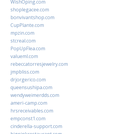
WishOping.com
shoplegacee.com
bonvivantshop.com
CupPlante.com
mpzin.com
stcreal.com
PopUpFlea.com
valueml.com
rebeccatorresjewelry.com
jmpbliss.com
drjorgerico.com
queensushipa.com
wendyweimerdds.com
ameri-camp.com
hrsreceivables.com
empconst1.com
cinderella-support.com