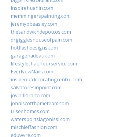
bigpinkrestaurant.com
inspirehuahin.com
memmingerspainting.com
jeremypbeasley.com
thesandwichdepotcos.com
drgiggleshouseofpain.com
hotflashdesigns.com
garagenadeau.com
lifestylechauffeurservice.com
EverNewNails.com
insideoutdecoratingcentre.com
salvatoresinpoint.com
jovialfloralco.com
johnlscotthometeam.com
u-seehomes.com
watersportslagonissi.com
mischieffashion.com
eduwyre.com