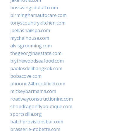
jakehovis.com
bosswingsduluth.com
birminghamautocare.com
tonyscountrykitchen.com
jbellasnailspa.com
mychaihouse.com
alvisgrooming.com
thegeorginaestate.com
blythewoodseafood.com
paolosdelibangkok.com
bobacove.com
phoone24brookfield.com
mickeybarmama.com
roadwayconstructioninc.com
shopdragonflyboutique.com
sportszilla.org
batchprovisionsbar.com
brasserie-gobette.com