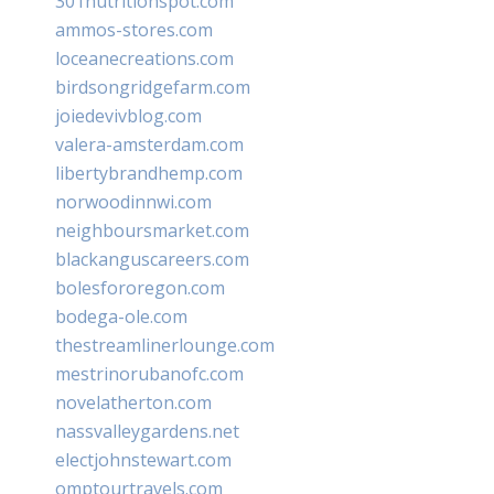
301nutritionspot.com
ammos-stores.com
loceanecreations.com
birdsongridgefarm.com
joiedevivblog.com
valera-amsterdam.com
libertybrandhemp.com
norwoodinnwi.com
neighboursmarket.com
blackanguscareers.com
bolesfororegon.com
bodega-ole.com
thestreamlinerlounge.com
mestrinorubanofc.com
novelatherton.com
nassvalleygardens.net
electjohnstewart.com
omptourtravels.com