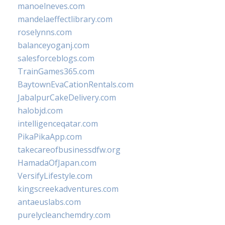
manoelneves.com
mandelaeffectlibrary.com
roselynns.com
balanceyoganj.com
salesforceblogs.com
TrainGames365.com
BaytownEvaCationRentals.com
JabalpurCakeDelivery.com
halobjd.com
intelligenceqatar.com
PikaPikaApp.com
takecareofbusinessdfw.org
HamadaOfJapan.com
VersifyLifestyle.com
kingscreekadventures.com
antaeuslabs.com
purelycleanchemdry.com