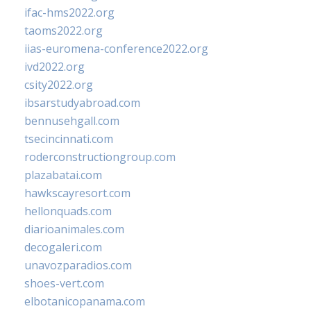
ifac-hms2022.org
taoms2022.org
iias-euromena-conference2022.org
ivd2022.org
csity2022.org
ibsarstudyabroad.com
bennusehgall.com
tsecincinnati.com
roderconstructiongroup.com
plazabatai.com
hawkscayresort.com
hellonquads.com
diarioanimales.com
decogaleri.com
unavozparadios.com
shoes-vert.com
elbotanicopanama.com