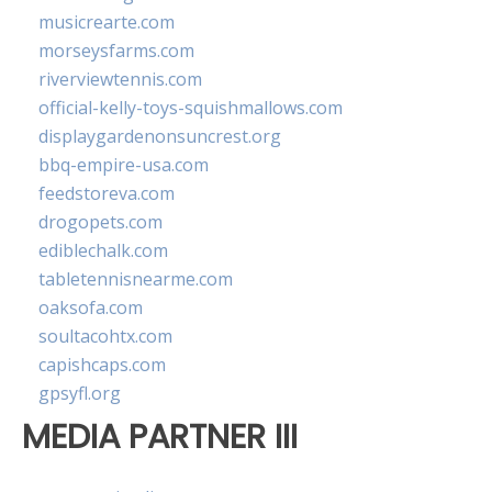
musicrearte.com
morseysfarms.com
riverviewtennis.com
official-kelly-toys-squishmallows.com
displaygardenonsuncrest.org
bbq-empire-usa.com
feedstoreva.com
drogopets.com
ediblechalk.com
tabletennisnearme.com
oaksofa.com
soultacohtx.com
capishcaps.com
gpsyfl.org
MEDIA PARTNER III