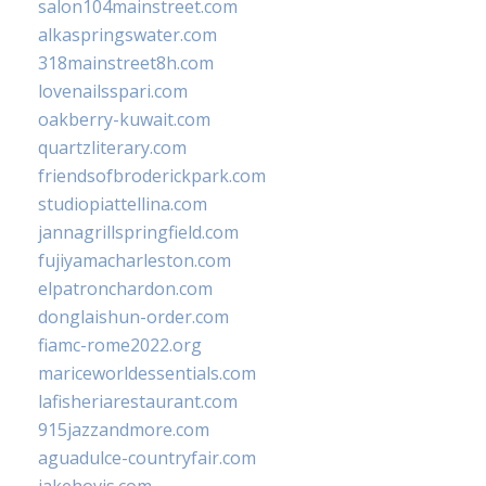
salon104mainstreet.com
alkaspringswater.com
318mainstreet8h.com
lovenailsspari.com
oakberry-kuwait.com
quartzliterary.com
friendsofbroderickpark.com
studiopiattellina.com
jannagrillspringfield.com
fujiyamacharleston.com
elpatronchardon.com
donglaishun-order.com
fiamc-rome2022.org
mariceworldessentials.com
lafisheriarestaurant.com
915jazzandmore.com
aguadulce-countryfair.com