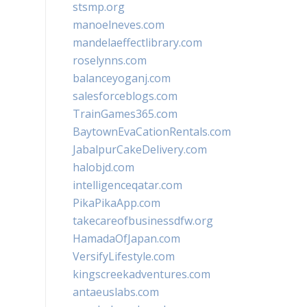
stsmp.org
manoelneves.com
mandelaeffectlibrary.com
roselynns.com
balanceyoganj.com
salesforceblogs.com
TrainGames365.com
BaytownEvaCationRentals.com
JabalpurCakeDelivery.com
halobjd.com
intelligenceqatar.com
PikaPikaApp.com
takecareofbusinessdfw.org
HamadaOfJapan.com
VersifyLifestyle.com
kingscreekadventures.com
antaeuslabs.com