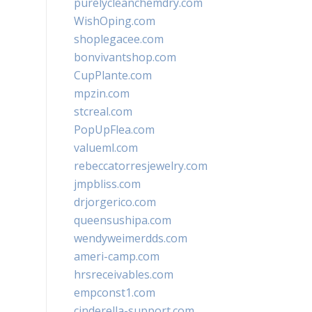
purelycleanchemdry.com
WishOping.com
shoplegacee.com
bonvivantshop.com
CupPlante.com
mpzin.com
stcreal.com
PopUpFlea.com
valueml.com
rebeccatorresjewelry.com
jmpbliss.com
drjorgerico.com
queensushipa.com
wendyweimerdds.com
ameri-camp.com
hrsreceivables.com
empconst1.com
cinderella-support.com