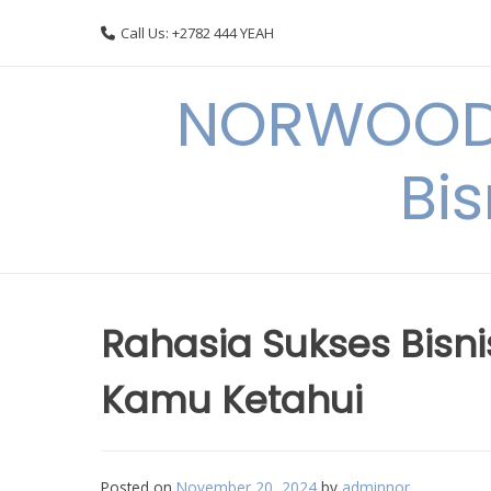
Skip
Call Us: +2782 444 YEAH
to
content
NORWOODI
Bi
Rahasia Sukses Bisni
Kamu Ketahui
Posted on
November 20, 2024
by
adminnor