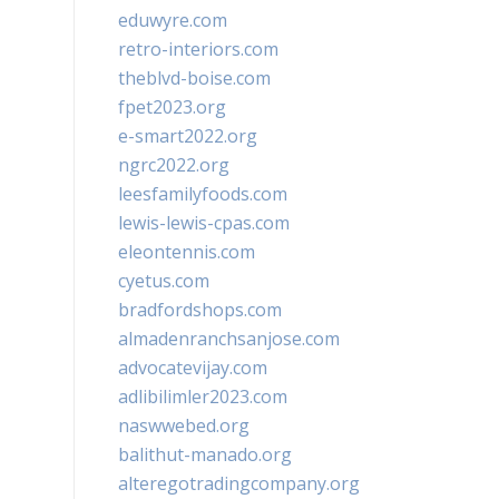
eduwyre.com
retro-interiors.com
theblvd-boise.com
fpet2023.org
e-smart2022.org
ngrc2022.org
leesfamilyfoods.com
lewis-lewis-cpas.com
eleontennis.com
cyetus.com
bradfordshops.com
almadenranchsanjose.com
advocatevijay.com
adlibilimler2023.com
naswwebed.org
balithut-manado.org
alteregotradingcompany.org