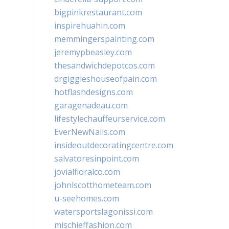
bigpinkrestaurant.com
inspirehuahin.com
memmingerspainting.com
jeremypbeasley.com
thesandwichdepotcos.com
drgiggleshouseofpain.com
hotflashdesigns.com
garagenadeau.com
lifestylechauffeurservice.com
EverNewNails.com
insideoutdecoratingcentre.com
salvatoresinpoint.com
jovialfloralco.com
johnlscotthometeam.com
u-seehomes.com
watersportslagonissi.com
mischieffashion.com