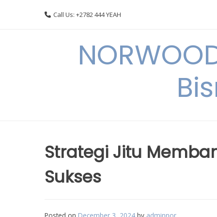
Skip
Call Us: +2782 444 YEAH
to
content
NORWOODI
Bi
Strategi Jitu Memba
Sukses
Posted on
December 3, 2024
by
adminnor