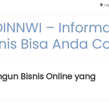
Cap
NNWI – Informas
snis Bisa Anda C
ngun Bisnis Online yang