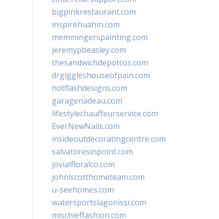
bigpinkrestaurant.com
inspirehuahin.com
memmingerspainting.com
jeremypbeasley.com
thesandwichdepotcos.com
drgiggleshouseofpain.com
hotflashdesigns.com
garagenadeau.com
lifestylechauffeurservice.com
EverNewNails.com
insideoutdecoratingcentre.com
salvatoresinpoint.com
jovialfloralco.com
johnlscotthometeam.com
u-seehomes.com
watersportslagonissi.com
mischieffashion.com