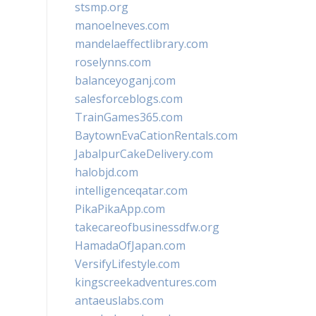
stsmp.org
manoelneves.com
mandelaeffectlibrary.com
roselynns.com
balanceyoganj.com
salesforceblogs.com
TrainGames365.com
BaytownEvaCationRentals.com
JabalpurCakeDelivery.com
halobjd.com
intelligenceqatar.com
PikaPikaApp.com
takecareofbusinessdfw.org
HamadaOfJapan.com
VersifyLifestyle.com
kingscreekadventures.com
antaeuslabs.com