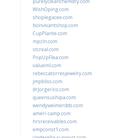
purelycleanchemdry.com
WishOping.com
shoplegacee.com
bonvivantshop.com
CupPlante.com
mpzin.com
stcreal.com
PopUpFlea.com
valueml.com
rebeccatorresjewelry.com
jmpbliss.com
drjorgerico.com
queensushipa.com
wendyweimerdds.com
ameri-camp.com
hrsreceivables.com
empconst1.com
cinderella-support.com