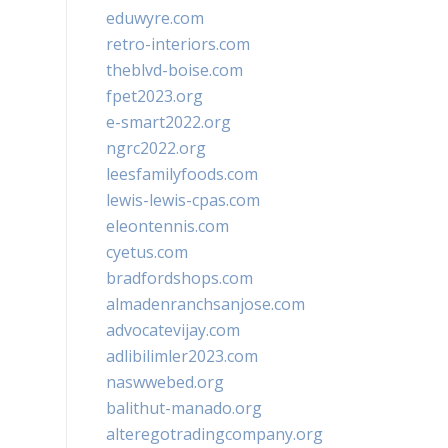
eduwyre.com
retro-interiors.com
theblvd-boise.com
fpet2023.org
e-smart2022.org
ngrc2022.org
leesfamilyfoods.com
lewis-lewis-cpas.com
eleontennis.com
cyetus.com
bradfordshops.com
almadenranchsanjose.com
advocatevijay.com
adlibilimler2023.com
naswwebed.org
balithut-manado.org
alteregotradingcompany.org