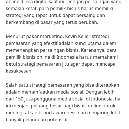
online di era digital saat ini. Dengan persaingan yang
semakin ketat, para pemilik bisnis harus memiliki
strategi yang tepat untuk dapat bersaing dan
berkembang di pasar yang terus berubah.
Menurut pakar marketing, Kevin Keller, strategi
pemasaran yang efektif adalah kunci utama dalam
memenangkan persaingan bisnis. Karenanya, para
pemilik bisnis online di Indonesia harus memahami
betul strategi pemasaran jitu agar dapat mencapai
kesuksesan.
Salah satu strategi pemasaran yang bisa diterapkan
adalah memanfaatkan media sosial. Dengan lebih
dari 150 juta pengguna media sosial di Indonesia, hal
ini menjadi peluang besar bagi bisnis online untuk
meningkatkan brand awareness dan menjaring lebih
banyak pelanggan potensial.