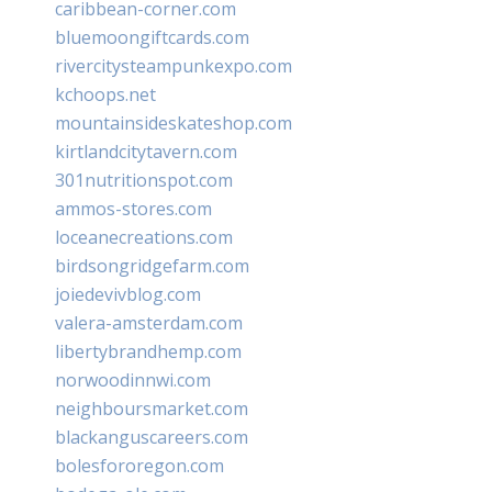
caribbean-corner.com
bluemoongiftcards.com
rivercitysteampunkexpo.com
kchoops.net
mountainsideskateshop.com
kirtlandcitytavern.com
301nutritionspot.com
ammos-stores.com
loceanecreations.com
birdsongridgefarm.com
joiedevivblog.com
valera-amsterdam.com
libertybrandhemp.com
norwoodinnwi.com
neighboursmarket.com
blackanguscareers.com
bolesfororegon.com