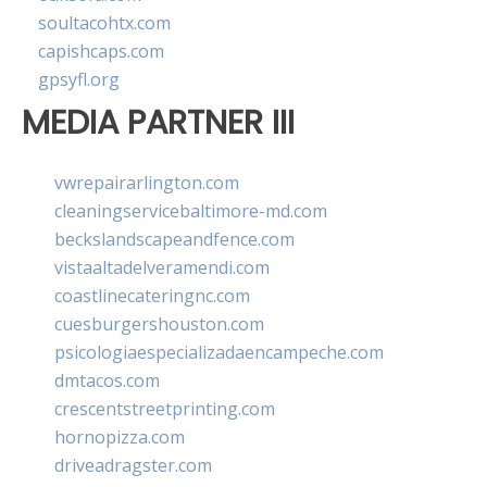
soultacohtx.com
capishcaps.com
gpsyfl.org
MEDIA PARTNER III
vwrepairarlington.com
cleaningservicebaltimore-md.com
beckslandscapeandfence.com
vistaaltadelveramendi.com
coastlinecateringnc.com
cuesburgershouston.com
psicologiaespecializadaencampeche.com
dmtacos.com
crescentstreetprinting.com
hornopizza.com
driveadragster.com