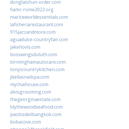
donglaishun-order.com
fiamc-rome2022.org
mariceworldessentials.com
lafisheriarestaurant.com
915jazzandmore.com
aguadulce-countryfair.com
jakehovis.com
bosswingsduluth.com
birminghamautocare.com
tonyscountrykitchen.com
jbellasnailspa.com
mychaihouse.com
alvisgrooming.com
thegeorginaestate.com
blythewoodseafood.com
paolosdelibangkok.com
bobacove.com