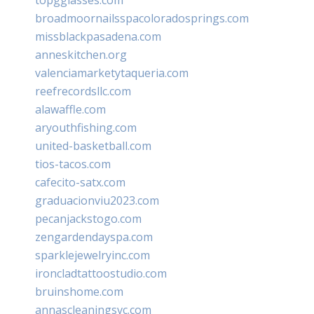
broadmoornailsspacoloradosprings.com
missblackpasadena.com
anneskitchen.org
valenciamarketytaqueria.com
reefrecordsllc.com
alawaffle.com
aryouthfishing.com
united-basketball.com
tios-tacos.com
cafecito-satx.com
graduacionviu2023.com
pecanjackstogo.com
zengardendayspa.com
sparklejewelryinc.com
ironcladtattoostudio.com
bruinshome.com
annascleaningsvc.com