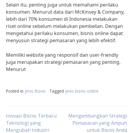
Selain itu, penting juga untuk memahami perilaku
konsumen. Menurut data dari McKinsey & Company,
lebih dari 70% konsumen di Indonesia melakukan
riset online sebelum melakukan pembelian. Dengan
mengetahui perilaku konsumen, bisnis online dapat
menyusun strategi pemasaran yang lebih efektif.
Memiliki website yang responsif dan user-friendly
juga merupakan strategi pemasaran yang penting.
Menurut
Posted in
Jenis Bisnis
Tagged
jenis bisnis online
Post
Inovasi Bisnis Terbaru:
Mengembangkan Strategi
Teknologi yang
Pemasaran yang Ampuh
Mengubah Industri
untuk Bisnis Anda