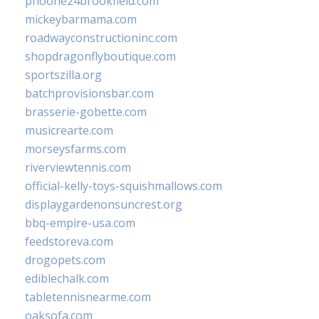
phoone24brookfield.com
mickeybarmama.com
roadwayconstructioninc.com
shopdragonflyboutique.com
sportszilla.org
batchprovisionsbar.com
brasserie-gobette.com
musicrearte.com
morseysfarms.com
riverviewtennis.com
official-kelly-toys-squishmallows.com
displaygardenonsuncrest.org
bbq-empire-usa.com
feedstoreva.com
drogopets.com
ediblechalk.com
tabletennisnearme.com
oaksofa.com