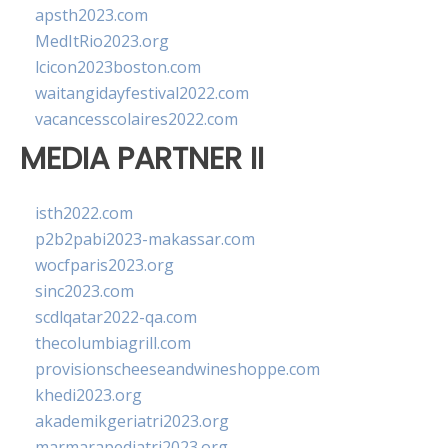
apsth2023.com
MedItRio2023.org
lcicon2023boston.com
waitangidayfestival2022.com
vacancesscolaires2022.com
MEDIA PARTNER II
isth2022.com
p2b2pabi2023-makassar.com
wocfparis2023.org
sinc2023.com
scdlqatar2022-qa.com
thecolumbiagrill.com
provisionscheeseandwineshoppe.com
khedi2023.org
akademikgeriatri2023.org
marmarapediatri2023.org