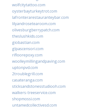
wolfcitytattoo.com
oysterbayturkeytrot.com
lafronterarestauranteybar.com
lilyandrosetearoom.com
olivesburgberrypatch.com
theslushkids.com
giobastian.com
glpascensori.com
rifloorepoxy.com
woolleymillingandpaving.com
uptonpvd.com
2troublegrill.com
casateranga.com
sticksandstonesstudiooh.com
walkers-treeservice.com
shopmossi.com
untamedcollectivesd.com