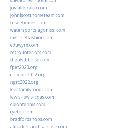
salvatoresinpoint.com
jovialfloralco.com
johnlscotthometeam.com
u-seehomes.com
watersportslagonissi.com
mischieffashion.com
eduwyre.com
retro-interiors.com
theblvd-boise.com
fpet2023.org
e-smart2022.org
ngrc2022.org
leesfamilyfoods.com
lewis-lewis-cpas.com
eleontennis.com
cyetus.com
bradfordshops.com
almadenranchsanjose.com