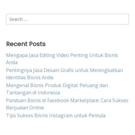
Search
for:
Recent Posts
Mengapa Jasa Editing Video Penting Untuk Bisnis
Anda
Pentingnya Jasa Desain Grafis untuk Meningkatkan
Identitas Bisnis Anda
Mengenal Bisnis Produk Digital: Peluang dan
Tantangan di Indonesia
Panduan Bisnis di Facebook Marketplace: Cara Sukses
Berjualan Online
Tips Sukses Bisnis Instagram untuk Pemula