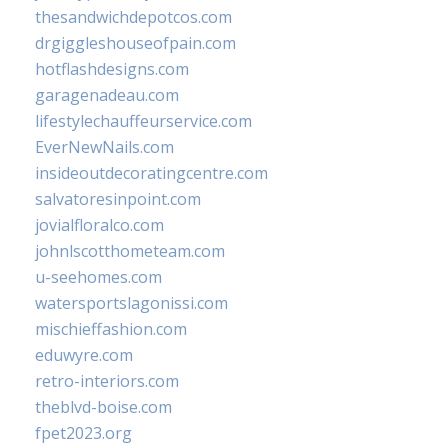
thesandwichdepotcos.com
drgiggleshouseofpain.com
hotflashdesigns.com
garagenadeau.com
lifestylechauffeurservice.com
EverNewNails.com
insideoutdecoratingcentre.com
salvatoresinpoint.com
jovialfloralco.com
johnlscotthometeam.com
u-seehomes.com
watersportslagonissi.com
mischieffashion.com
eduwyre.com
retro-interiors.com
theblvd-boise.com
fpet2023.org