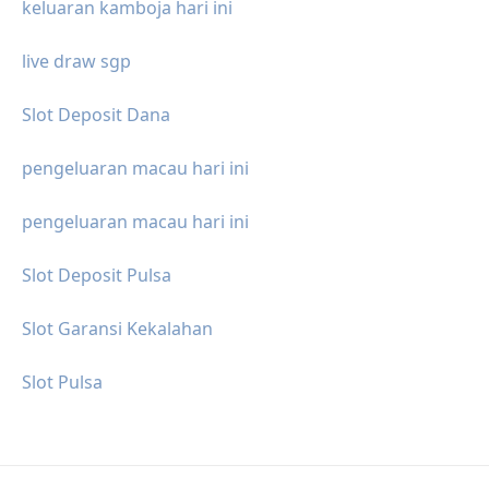
keluaran kamboja hari ini
live draw sgp
Slot Deposit Dana
pengeluaran macau hari ini
pengeluaran macau hari ini
Slot Deposit Pulsa
Slot Garansi Kekalahan
Slot Pulsa