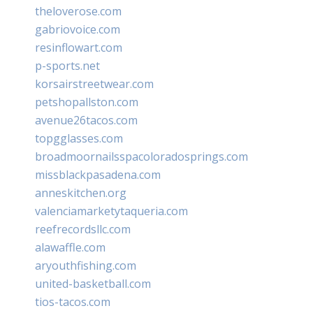
theloverose.com
gabriovoice.com
resinflowart.com
p-sports.net
korsairstreetwear.com
petshopallston.com
avenue26tacos.com
topgglasses.com
broadmoornailsspacoloradosprings.com
missblackpasadena.com
anneskitchen.org
valenciamarketytaqueria.com
reefrecordsllc.com
alawaffle.com
aryouthfishing.com
united-basketball.com
tios-tacos.com