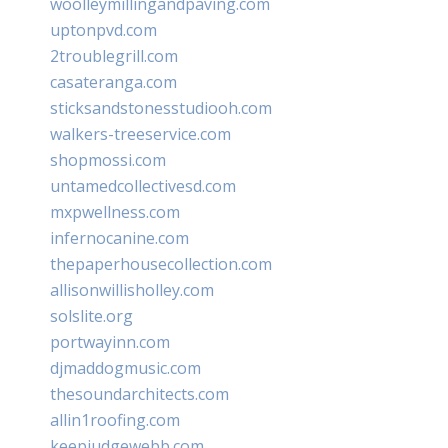
woolleymillingandpaving.com
uptonpvd.com
2troublegrill.com
casateranga.com
sticksandstonesstudiooh.com
walkers-treeservice.com
shopmossi.com
untamedcollectivesd.com
mxpwellness.com
infernocanine.com
thepaperhousecollection.com
allisonwillisholley.com
solslite.org
portwayinn.com
djmaddogmusic.com
thesoundarchitects.com
allin1roofing.com
keepjudgewebb.com