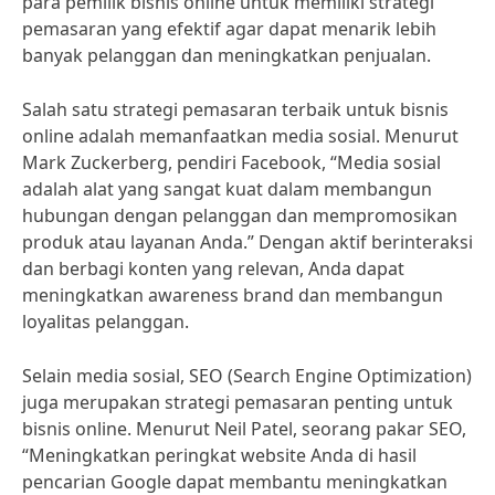
para pemilik bisnis online untuk memiliki strategi
pemasaran yang efektif agar dapat menarik lebih
banyak pelanggan dan meningkatkan penjualan.
Salah satu strategi pemasaran terbaik untuk bisnis
online adalah memanfaatkan media sosial. Menurut
Mark Zuckerberg, pendiri Facebook, “Media sosial
adalah alat yang sangat kuat dalam membangun
hubungan dengan pelanggan dan mempromosikan
produk atau layanan Anda.” Dengan aktif berinteraksi
dan berbagi konten yang relevan, Anda dapat
meningkatkan awareness brand dan membangun
loyalitas pelanggan.
Selain media sosial, SEO (Search Engine Optimization)
juga merupakan strategi pemasaran penting untuk
bisnis online. Menurut Neil Patel, seorang pakar SEO,
“Meningkatkan peringkat website Anda di hasil
pencarian Google dapat membantu meningkatkan