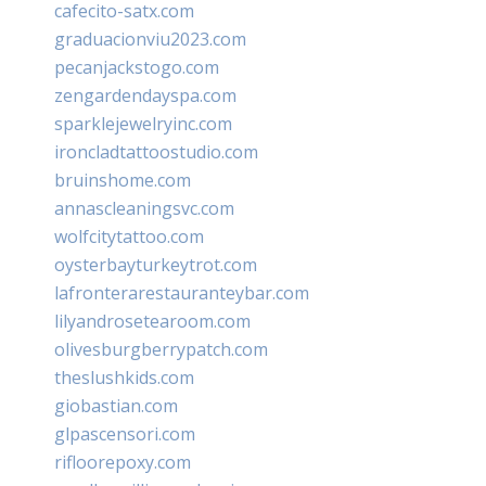
cafecito-satx.com
graduacionviu2023.com
pecanjackstogo.com
zengardendayspa.com
sparklejewelryinc.com
ironcladtattoostudio.com
bruinshome.com
annascleaningsvc.com
wolfcitytattoo.com
oysterbayturkeytrot.com
lafronterarestauranteybar.com
lilyandrosetearoom.com
olivesburgberrypatch.com
theslushkids.com
giobastian.com
glpascensori.com
rifloorepoxy.com