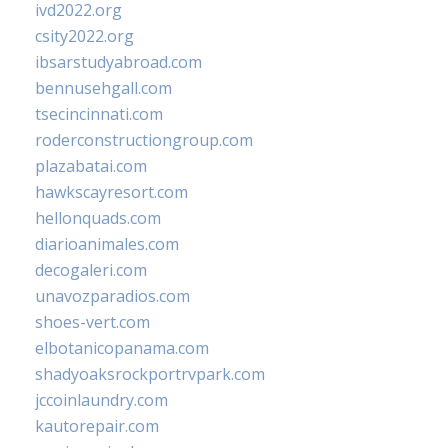
ivd2022.org
csity2022.org
ibsarstudyabroad.com
bennusehgall.com
tsecincinnati.com
roderconstructiongroup.com
plazabatai.com
hawkscayresort.com
hellonquads.com
diarioanimales.com
decogaleri.com
unavozparadios.com
shoes-vert.com
elbotanicopanama.com
shadyoaksrockportrvpark.com
jccoinlaundry.com
kautorepair.com