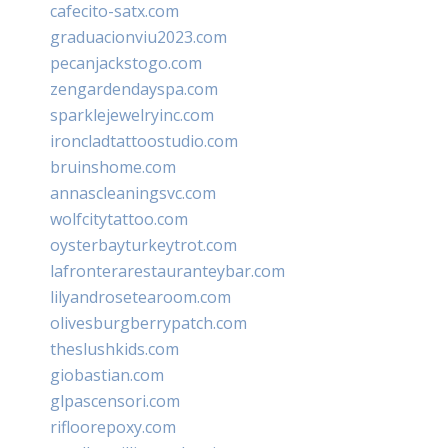
cafecito-satx.com
graduacionviu2023.com
pecanjackstogo.com
zengardendayspa.com
sparklejewelryinc.com
ironcladtattoostudio.com
bruinshome.com
annascleaningsvc.com
wolfcitytattoo.com
oysterbayturkeytrot.com
lafronterarestauranteybar.com
lilyandrosetearoom.com
olivesburgberrypatch.com
theslushkids.com
giobastian.com
glpascensori.com
rifloorepoxy.com