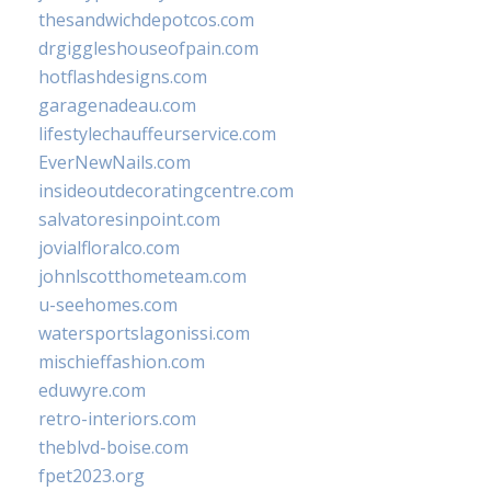
thesandwichdepotcos.com
drgiggleshouseofpain.com
hotflashdesigns.com
garagenadeau.com
lifestylechauffeurservice.com
EverNewNails.com
insideoutdecoratingcentre.com
salvatoresinpoint.com
jovialfloralco.com
johnlscotthometeam.com
u-seehomes.com
watersportslagonissi.com
mischieffashion.com
eduwyre.com
retro-interiors.com
theblvd-boise.com
fpet2023.org