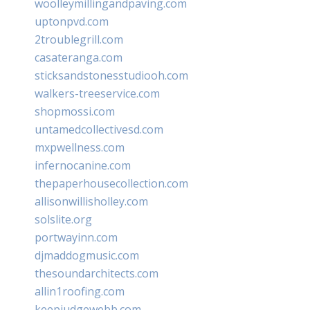
woolleymillingandpaving.com
uptonpvd.com
2troublegrill.com
casateranga.com
sticksandstonesstudiooh.com
walkers-treeservice.com
shopmossi.com
untamedcollectivesd.com
mxpwellness.com
infernocanine.com
thepaperhousecollection.com
allisonwillisholley.com
solslite.org
portwayinn.com
djmaddogmusic.com
thesoundarchitects.com
allin1roofing.com
keepjudgewebb.com