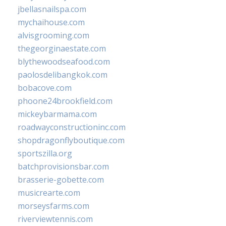
jbellasnailspa.com
mychaihouse.com
alvisgrooming.com
thegeorginaestate.com
blythewoodseafood.com
paolosdelibangkok.com
bobacove.com
phoone24brookfield.com
mickeybarmama.com
roadwayconstructioninc.com
shopdragonflyboutique.com
sportszilla.org
batchprovisionsbar.com
brasserie-gobette.com
musicrearte.com
morseysfarms.com
riverviewtennis.com