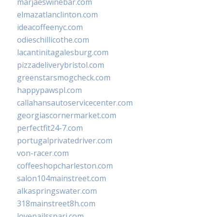
marjaeswinebar.com
elmazatlanclinton.com
ideacoffeenyc.com
odieschillicothe.com
lacantinitagalesburg.com
pizzadeliverybristol.com
greenstarsmogcheck.com
happypawspl.com
callahansautoservicecenter.com
georgiascornermarket.com
perfectfit24-7.com
portugalprivatedriver.com
von-racer.com
coffeeshopcharleston.com
salon104mainstreet.com
alkaspringswater.com
318mainstreet8h.com
lovenailsspari.com