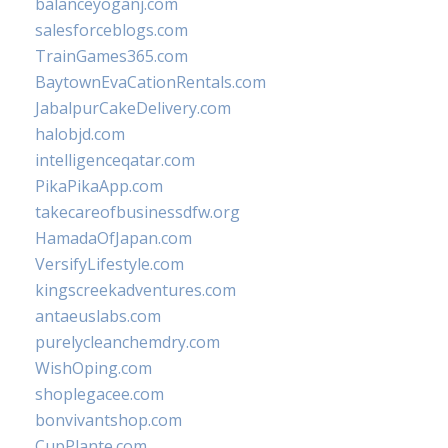
balanceyoganj.com
salesforceblogs.com
TrainGames365.com
BaytownEvaCationRentals.com
JabalpurCakeDelivery.com
halobjd.com
intelligenceqatar.com
PikaPikaApp.com
takecareofbusinessdfw.org
HamadaOfJapan.com
VersifyLifestyle.com
kingscreekadventures.com
antaeuslabs.com
purelycleanchemdry.com
WishOping.com
shoplegacee.com
bonvivantshop.com
CupPlante.com