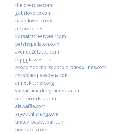
theloverose.com
gabriovoice.com
resinflowart.com
p-sports.net
korsairstreetwear.com
petshopallston.com
avenue26tacos.com
topgglasses.com
broadmoornailsspacoloradosprings.com
missblackpasadena.com
anneskitchen.org
valenciamarketytaqueria.com
reefrecordsllc.com
alawaffle.com
aryouthfishing.com
united-basketball.com
tios-tacos.com