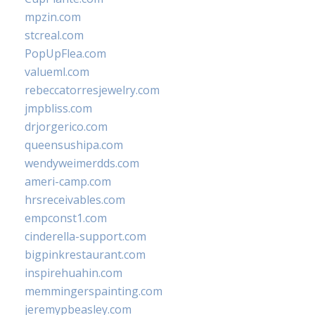
mpzin.com
stcreal.com
PopUpFlea.com
valueml.com
rebeccatorresjewelry.com
jmpbliss.com
drjorgerico.com
queensushipa.com
wendyweimerdds.com
ameri-camp.com
hrsreceivables.com
empconst1.com
cinderella-support.com
bigpinkrestaurant.com
inspirehuahin.com
memmingerspainting.com
jeremypbeasley.com