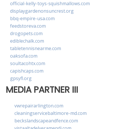
official-kelly-toys-squishmallows.com
displaygardenonsuncrest.org
bbq-empire-usa.com
feedstoreva.com
drogopets.com
ediblechalk.com
tabletennisnearme.com
oaksofa.com
soultacohtx.com
capishcaps.com
gpsyfl.org
MEDIA PARTNER III
vwrepairarlington.com
cleaningservicebaltimore-md.com
beckslandscapeandfence.com
vistaaltadelveramendi.com