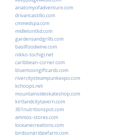
anatomyofadventure.com
drivancastillo.com
cmmedspa.com
midletontkd.com
gardensandgrills.com
basilfoodwine.com
nikko-tochigi.net
caribbean-corner.com
bluemoongiftcards.com
rivercitysteampunkexpo.com
kchoops.net
mountainsideskateshop.com
kirtlandcitytavern.com
301nutritionspot.com
ammos-stores.com
loceanecreations.com
birdsongridgefarm.com