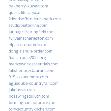
oakberry-kuwait.com
quartzliterary.com
friendsofbroderickpark.com
studiopiattellina.com
jannagrillspringfield.com
fujiyamacharleston.com
elpatronchardon.com
donglaishun-order.com
fiamc-rome2022.org
mariceworldessentials.com
lafisheriarestaurant.com
915jazzandmore.com
aguadulce-countryfair.com
jakehovis.com
bosswingsduluth.com
birminghamautocare.com
tonyscountrykitchen.com