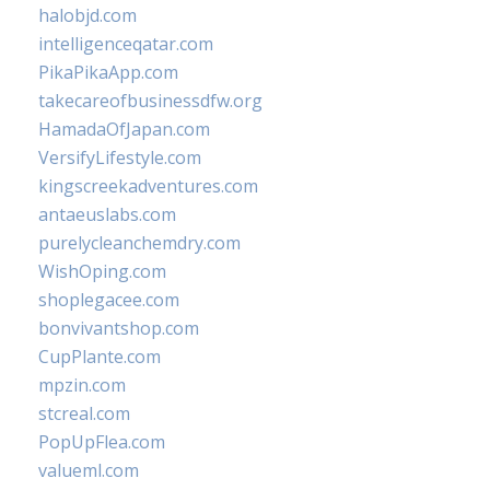
halobjd.com
intelligenceqatar.com
PikaPikaApp.com
takecareofbusinessdfw.org
HamadaOfJapan.com
VersifyLifestyle.com
kingscreekadventures.com
antaeuslabs.com
purelycleanchemdry.com
WishOping.com
shoplegacee.com
bonvivantshop.com
CupPlante.com
mpzin.com
stcreal.com
PopUpFlea.com
valueml.com