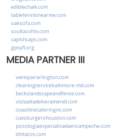
ediblechalk.com
tabletennisnearme.com
oaksofa.com
soultacohtx.com
capishcaps.com
gpsyfl.org
MEDIA PARTNER III
vwrepairarlington.com
cleaningservicebaltimore-md.com
beckslandscapeandfence.com
vistaaltadelveramendi.com
coastlinecateringnc.com
cuesburgershouston.com
psicologiaespecializadaencampeche.com
dmtacos.com