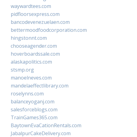
waywardtees.com
pidfloorsexpress.com
bancodevenezuelaen.com
bettermoodfoodcorporation.com
hingstonnt.com
chooseagender.com
hoverboardssale.com
alaskapolitics.com
stsmp.org
manoelneves.com
mandelaeffectlibrary.com
roselynns.com
balanceyoganj.com
salesforceblogs.com
TrainGames365.com
BaytownEvaCationRentals.com
JabalpurCakeDelivery.com