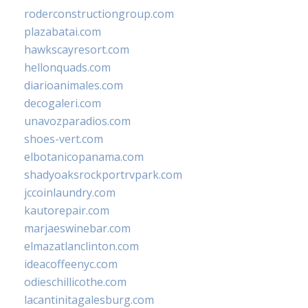
roderconstructiongroup.com
plazabatai.com
hawkscayresort.com
hellonquads.com
diarioanimales.com
decogaleri.com
unavozparadios.com
shoes-vert.com
elbotanicopanama.com
shadyoaksrockportrvpark.com
jccoinlaundry.com
kautorepair.com
marjaeswinebar.com
elmazatlanclinton.com
ideacoffeenyc.com
odieschillicothe.com
lacantinitagalesburg.com