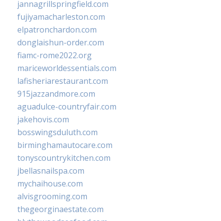
jannagrillspringfield.com
fujiyamacharleston.com
elpatronchardon.com
donglaishun-order.com
fiamc-rome2022.org
mariceworldessentials.com
lafisheriarestaurant.com
915jazzandmore.com
aguadulce-countryfair.com
jakehovis.com
bosswingsduluth.com
birminghamautocare.com
tonyscountrykitchen.com
jbellasnailspa.com
mychaihouse.com
alvisgrooming.com
thegeorginaestate.com