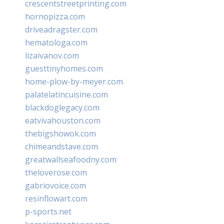
crescentstreetprinting.com
hornopizza.com
driveadragster.com
hematologa.com
lizaivanov.com
guesttinyhomes.com
home-plow-by-meyer.com
palatelatincuisine.com
blackdoglegacy.com
eatvivahouston.com
thebigshowok.com
chimeandstave.com
greatwallseafoodny.com
theloverose.com
gabriovoice.com
resinflowart.com
p-sports.net