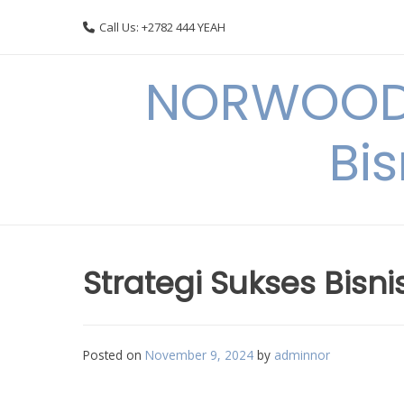
Skip
Call Us: +2782 444 YEAH
to
content
NORWOODI
Bi
Strategi Sukses Bisn
Posted on
November 9, 2024
by
adminnor