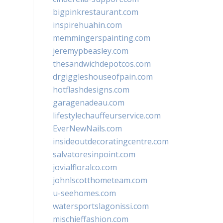
bigpinkrestaurant.com
inspirehuahin.com
memmingerspainting.com
jeremypbeasley.com
thesandwichdepotcos.com
drgiggleshouseofpain.com
hotflashdesigns.com
garagenadeau.com
lifestylechauffeurservice.com
EverNewNails.com
insideoutdecoratingcentre.com
salvatoresinpoint.com
jovialfloralco.com
johnlscotthometeam.com
u-seehomes.com
watersportslagonissi.com
mischieffashion.com