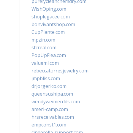
purelycleanchemdry.com
WishOping.com
shoplegacee.com
bonvivantshop.com
CupPlante.com
mpzin.com
stcreal.com
PopUpFlea.com
valueml.com
rebeccatorresjewelry.com
jmpbliss.com
drjorgerico.com
queensushipa.com
wendyweimerdds.com
ameri-camp.com
hrsreceivables.com
empconst1.com
cinderella-support.com