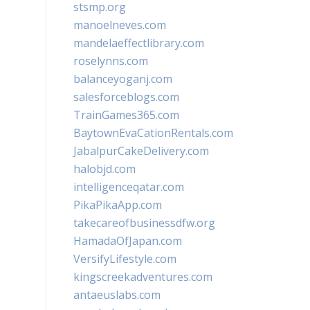
stsmp.org
manoelneves.com
mandelaeffectlibrary.com
roselynns.com
balanceyoganj.com
salesforceblogs.com
TrainGames365.com
BaytownEvaCationRentals.com
JabalpurCakeDelivery.com
halobjd.com
intelligenceqatar.com
PikaPikaApp.com
takecareofbusinessdfw.org
HamadaOfJapan.com
VersifyLifestyle.com
kingscreekadventures.com
antaeuslabs.com