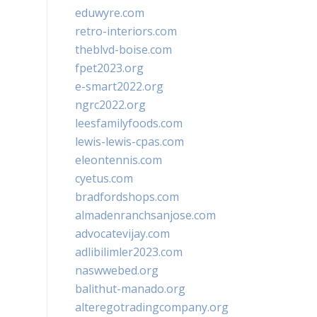
eduwyre.com
retro-interiors.com
theblvd-boise.com
fpet2023.org
e-smart2022.org
ngrc2022.org
leesfamilyfoods.com
lewis-lewis-cpas.com
eleontennis.com
cyetus.com
bradfordshops.com
almadenranchsanjose.com
advocatevijay.com
adlibilimler2023.com
naswwebed.org
balithut-manado.org
alteregotradingcompany.org