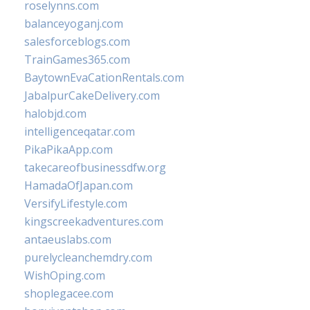
roselynns.com
balanceyoganj.com
salesforceblogs.com
TrainGames365.com
BaytownEvaCationRentals.com
JabalpurCakeDelivery.com
halobjd.com
intelligenceqatar.com
PikaPikaApp.com
takecareofbusinessdfw.org
HamadaOfJapan.com
VersifyLifestyle.com
kingscreekadventures.com
antaeuslabs.com
purelycleanchemdry.com
WishOping.com
shoplegacee.com