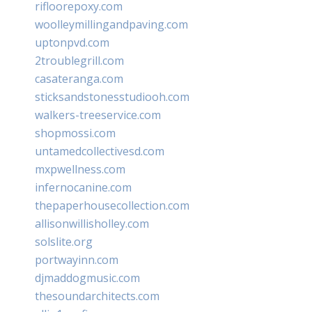
rifloorepoxy.com
woolleymillingandpaving.com
uptonpvd.com
2troublegrill.com
casateranga.com
sticksandstonesstudiooh.com
walkers-treeservice.com
shopmossi.com
untamedcollectivesd.com
mxpwellness.com
infernocanine.com
thepaperhousecollection.com
allisonwillisholley.com
solslite.org
portwayinn.com
djmaddogmusic.com
thesoundarchitects.com