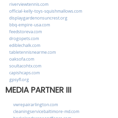
riverviewtennis.com
official-kelly-toys-squishmallows.com
displaygardenonsuncrest.org
bbq-empire-usa.com
feedstoreva.com
drogopets.com
ediblechalk.com
tabletennisnearme.com
oaksofa.com
soultacohtx.com
capishcaps.com
gpsyfl.org
MEDIA PARTNER III
vwrepairarlington.com
cleaningservicebaltimore-md.com