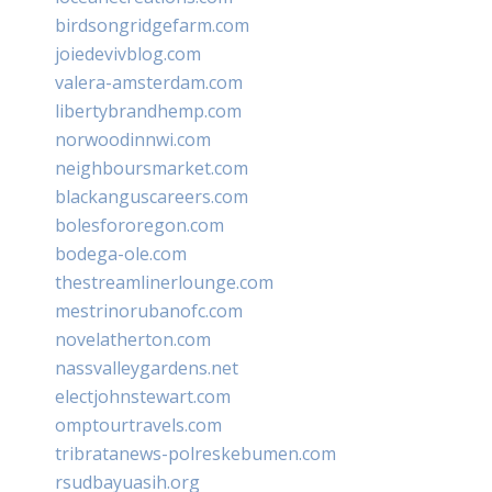
birdsongridgefarm.com
joiedevivblog.com
valera-amsterdam.com
libertybrandhemp.com
norwoodinnwi.com
neighboursmarket.com
blackanguscareers.com
bolesfororegon.com
bodega-ole.com
thestreamlinerlounge.com
mestrinorubanofc.com
novelatherton.com
nassvalleygardens.net
electjohnstewart.com
omptourtravels.com
tribratanews-polreskebumen.com
rsudbayuasih.org