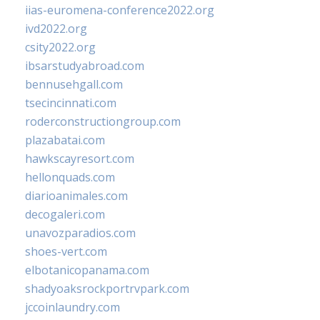
iias-euromena-conference2022.org
ivd2022.org
csity2022.org
ibsarstudyabroad.com
bennusehgall.com
tsecincinnati.com
roderconstructiongroup.com
plazabatai.com
hawkscayresort.com
hellonquads.com
diarioanimales.com
decogaleri.com
unavozparadios.com
shoes-vert.com
elbotanicopanama.com
shadyoaksrockportrvpark.com
jccoinlaundry.com