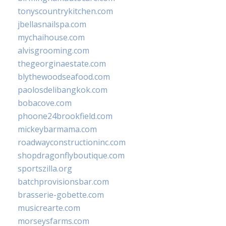
tonyscountrykitchen.com
jbellasnailspa.com
mychaihouse.com
alvisgrooming.com
thegeorginaestate.com
blythewoodseafood.com
paolosdelibangkok.com
bobacove.com
phoone24brookfield.com
mickeybarmama.com
roadwayconstructioninc.com
shopdragonflyboutique.com
sportszilla.org
batchprovisionsbar.com
brasserie-gobette.com
musicrearte.com
morseysfarms.com