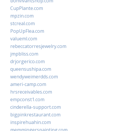
bonvivantshop.com
CupPlante.com
mpzin.com
stcreal.com
PopUpFlea.com
valueml.com
rebeccatorresjewelry.com
jmpbliss.com
drjorgerico.com
queensushipa.com
wendyweimerdds.com
ameri-camp.com
hrsreceivables.com
empconst1.com
cinderella-support.com
bigpinkrestaurant.com
inspirehuahin.com
memmingerspainting.com