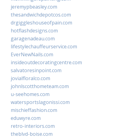
jeremypbeasley.com
thesandwichdepotcos.com
drgiggleshouseofpain.com
hotflashdesigns.com
garagenadeau.com
lifestylechauffeurservice.com
EverNewNails.com
insideoutdecoratingcentre.com
salvatoresinpoint.com
jovialfloralco.com
johnlscotthometeam.com
u-seehomes.com
watersportslagonissi.com
mischieffashion.com
eduwyre.com
retro-interiors.com
theblvd-boise.com