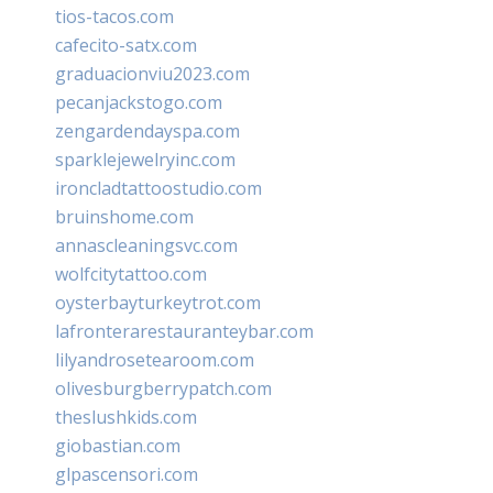
tios-tacos.com
cafecito-satx.com
graduacionviu2023.com
pecanjackstogo.com
zengardendayspa.com
sparklejewelryinc.com
ironcladtattoostudio.com
bruinshome.com
annascleaningsvc.com
wolfcitytattoo.com
oysterbayturkeytrot.com
lafronterarestauranteybar.com
lilyandrosetearoom.com
olivesburgberrypatch.com
theslushkids.com
giobastian.com
glpascensori.com