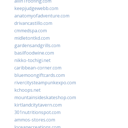
allin1roofing.com
keepjudgewebb.com
anatomyofadventure.com
drivancastillo.com
cmmedspa.com
midletontkd.com
gardensandgrills.com
basilfoodwine.com
nikko-tochigi.net
caribbean-corner.com
bluemoongiftcards.com
rivercitysteampunkexpo.com
kchoops.net
mountainsideskateshop.com
kirtlandcitytavern.com
301nutritionspot.com
ammos-stores.com
loceanecreations.com