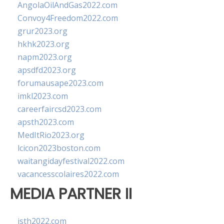
AngolaOilAndGas2022.com
Convoy4Freedom2022.com
grur2023.org
hkhk2023.org
napm2023.org
apsdfd2023.org
forumausape2023.com
imkl2023.com
careerfaircsd2023.com
apsth2023.com
MedItRio2023.org
lcicon2023boston.com
waitangidayfestival2022.com
vacancesscolaires2022.com
MEDIA PARTNER II
isth2022.com