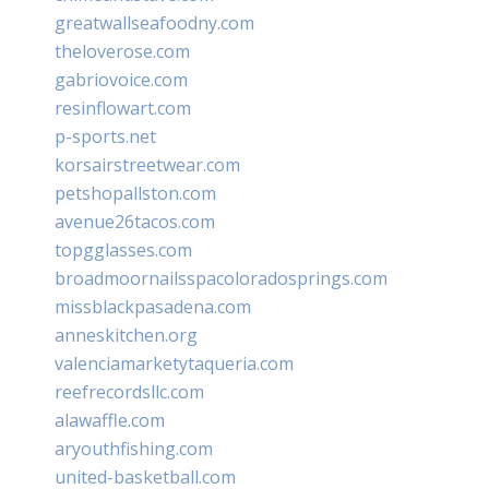
greatwallseafoodny.com
theloverose.com
gabriovoice.com
resinflowart.com
p-sports.net
korsairstreetwear.com
petshopallston.com
avenue26tacos.com
topgglasses.com
broadmoornailsspacoloradosprings.com
missblackpasadena.com
anneskitchen.org
valenciamarketytaqueria.com
reefrecordsllc.com
alawaffle.com
aryouthfishing.com
united-basketball.com