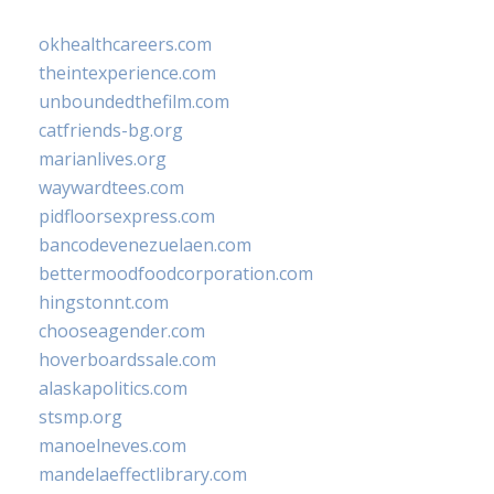
okhealthcareers.com
theintexperience.com
unboundedthefilm.com
catfriends-bg.org
marianlives.org
waywardtees.com
pidfloorsexpress.com
bancodevenezuelaen.com
bettermoodfoodcorporation.com
hingstonnt.com
chooseagender.com
hoverboardssale.com
alaskapolitics.com
stsmp.org
manoelneves.com
mandelaeffectlibrary.com