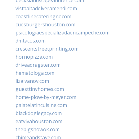
beckslandscapeandfence.com
vistaaltadelveramendi.com
coastlinecateringnc.com
cuesburgershouston.com
psicologiaespecializadaencampeche.com
dmtacos.com
crescentstreetprinting.com
hornopizza.com
driveadragster.com
hematologa.com
lizaivanov.com
guesttinyhomes.com
home-plow-by-meyer.com
palatelatincuisine.com
blackdoglegacy.com
eatvivahouston.com
thebigshowok.com
chimeandstave.com