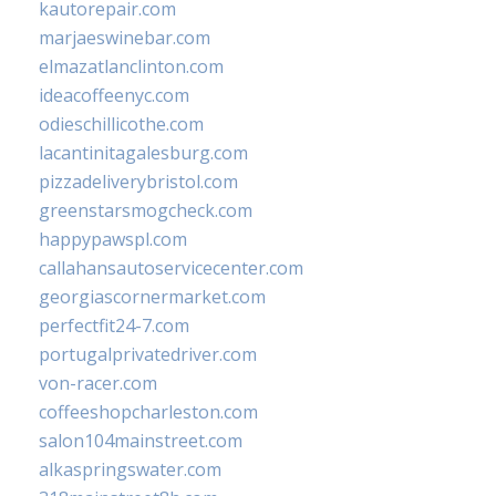
kautorepair.com
marjaeswinebar.com
elmazatlanclinton.com
ideacoffeenyc.com
odieschillicothe.com
lacantinitagalesburg.com
pizzadeliverybristol.com
greenstarsmogcheck.com
happypawspl.com
callahansautoservicecenter.com
georgiascornermarket.com
perfectfit24-7.com
portugalprivatedriver.com
von-racer.com
coffeeshopcharleston.com
salon104mainstreet.com
alkaspringswater.com