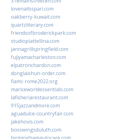
318mainstreet8h.com
lovenailsspari.com
oakberry-kuwait.com
quartzliterary.com
friendsofbroderickpark.com
studiopiattellina.com
jannagrillspringfield.com
fujiyamacharleston.com
elpatronchardon.com
donglaishun-order.com
fiamc-rome2022.org
mariceworldessentials.com
lafisheriarestaurant.com
915jazzandmore.com
aguadulce-countryfair.com
jakehovis.com
bosswingsduluth.com
birminghamautocare.com