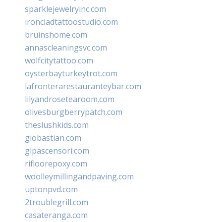
sparklejewelryinc.com
ironcladtattoostudio.com
bruinshome.com
annascleaningsvc.com
wolfcitytattoo.com
oysterbayturkeytrot.com
lafronterarestauranteybar.com
lilyandrosetearoom.com
olivesburgberrypatch.com
theslushkids.com
giobastian.com
glpascensori.com
rifloorepoxy.com
woolleymillingandpaving.com
uptonpvd.com
2troublegrill.com
casateranga.com