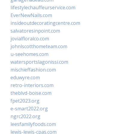
lifestylechauffeurservice.com
EverNewNails.com
insideoutdecoratingcentre.com
salvatoresinpoint.com
jovialfloralco.com
johnlscotthometeam.com
u-seehomes.com
watersportslagonissi.com
mischieffashion.com
eduwyre.com
retro-interiors.com
theblvd-boise.com
fpet2023.org
e-smart2022.org
ngrc2022.org
leesfamilyfoods.com
lewis-lewis-cpas.com