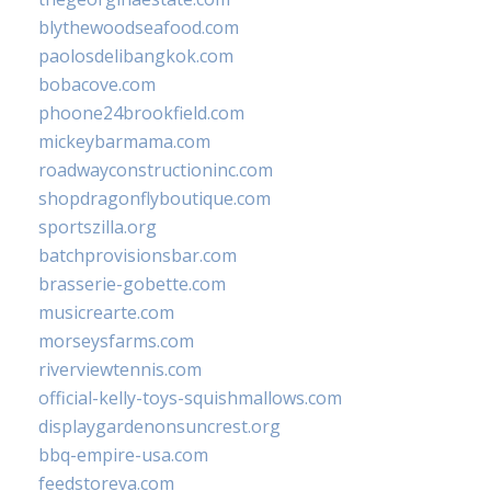
blythewoodseafood.com
paolosdelibangkok.com
bobacove.com
phoone24brookfield.com
mickeybarmama.com
roadwayconstructioninc.com
shopdragonflyboutique.com
sportszilla.org
batchprovisionsbar.com
brasserie-gobette.com
musicrearte.com
morseysfarms.com
riverviewtennis.com
official-kelly-toys-squishmallows.com
displaygardenonsuncrest.org
bbq-empire-usa.com
feedstoreva.com