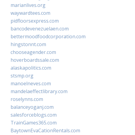
marianlives.org
waywardtees.com
pidfloorsexpress.com
bancodevenezuelaen.com
bettermoodfoodcorporation.com
hingstonnt.com
chooseagender.com
hoverboardssale.com
alaskapolitics.com
stsmp.org
manoelneves.com
mandelaeffectlibrary.com
roselynns.com
balanceyoganj.com
salesforceblogs.com
TrainGames365.com
BaytownEvaCationRentals.com