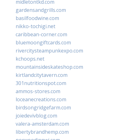
midletontkd.com
gardensandgrills.com
basilfoodwine.com
nikko-tochigi.net
caribbean-corner.com
bluemoongiftcards.com
rivercitysteampunkexpo.com
kchoops.net
mountainsideskateshop.com
kirtlandcitytavern.com
301nutritionspot.com
ammos-stores.com
loceanecreations.com
birdsongridgefarm.com
joiedevivblog.com
valera-amsterdam.com
libertybrandhemp.com
norwoodinnwi.com