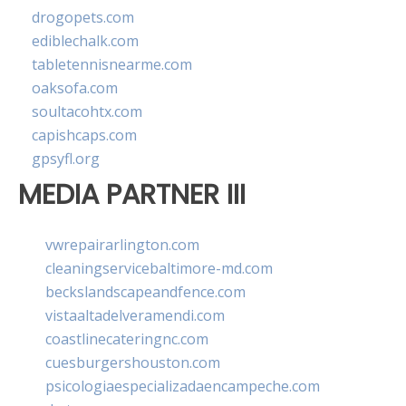
drogopets.com
ediblechalk.com
tabletennisnearme.com
oaksofa.com
soultacohtx.com
capishcaps.com
gpsyfl.org
MEDIA PARTNER III
vwrepairarlington.com
cleaningservicebaltimore-md.com
beckslandscapeandfence.com
vistaaltadelveramendi.com
coastlinecateringnc.com
cuesburgershouston.com
psicologiaespecializadaencampeche.com