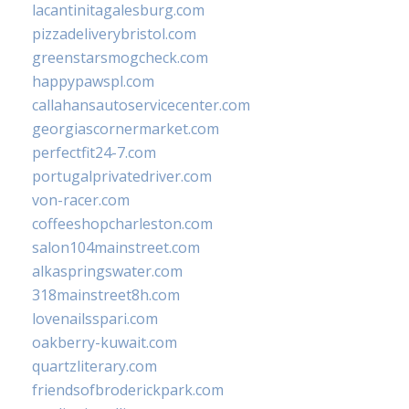
lacantinitagalesburg.com
pizzadeliverybristol.com
greenstarsmogcheck.com
happypawspl.com
callahansautoservicecenter.com
georgiascornermarket.com
perfectfit24-7.com
portugalprivatedriver.com
von-racer.com
coffeeshopcharleston.com
salon104mainstreet.com
alkaspringswater.com
318mainstreet8h.com
lovenailsspari.com
oakberry-kuwait.com
quartzliterary.com
friendsofbroderickpark.com