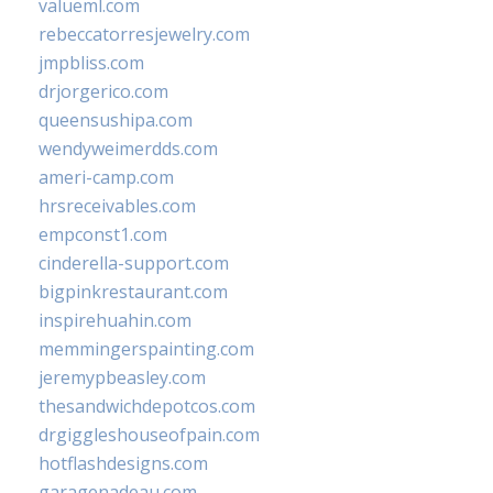
valueml.com
rebeccatorresjewelry.com
jmpbliss.com
drjorgerico.com
queensushipa.com
wendyweimerdds.com
ameri-camp.com
hrsreceivables.com
empconst1.com
cinderella-support.com
bigpinkrestaurant.com
inspirehuahin.com
memmingerspainting.com
jeremypbeasley.com
thesandwichdepotcos.com
drgiggleshouseofpain.com
hotflashdesigns.com
garagenadeau.com