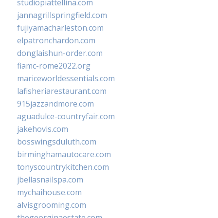
studiopiattellina.com
jannagrillspringfield.com
fujiyamacharleston.com
elpatronchardon.com
donglaishun-order.com
fiamc-rome2022.org
mariceworldessentials.com
lafisheriarestaurant.com
915jazzandmore.com
aguadulce-countryfair.com
jakehovis.com
bosswingsduluth.com
birminghamautocare.com
tonyscountrykitchen.com
jbellasnailspa.com
mychaihouse.com
alvisgrooming.com
thegeorginaestate.com