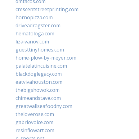
dmtacos.com
crescentstreetprinting.com
hornopizza.com
driveadragster.com
hematologa.com
lizaivanov.com
guesttinyhomes.com
home-plow-by-meyer.com
palatelatincuisine.com
blackdoglegacy.com
eatvivahouston.com
thebigshowok.com
chimeandstave.com
greatwallseafoodny.com
theloverose.com
gabriovoice.com
resinflowart.com
p-sports.net