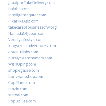
JabalpurCakeDelivery.com
halobjd.com
intelligenceqatar.com
PikaPikaApp.com
takecareofbusinessdfw.org
HamadaOfJapan.com
VersifyLifestyle.com
kingscreekadventures.com
antaeuslabs.com
purelycleanchemdry.com
WishOping.com
shoplegacee.com
bonvivantshop.com
CupPlante.com
mpzin.com
stcreal.com
PopUpFlea.com