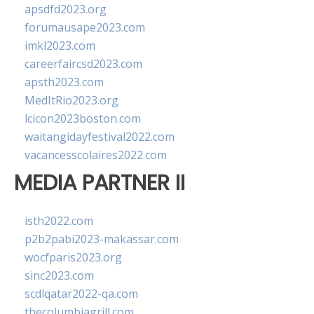
apsdfd2023.org
forumausape2023.com
imkl2023.com
careerfaircsd2023.com
apsth2023.com
MedItRio2023.org
lcicon2023boston.com
waitangidayfestival2022.com
vacancesscolaires2022.com
MEDIA PARTNER II
isth2022.com
p2b2pabi2023-makassar.com
wocfparis2023.org
sinc2023.com
scdlqatar2022-qa.com
thecolumbiagrill.com