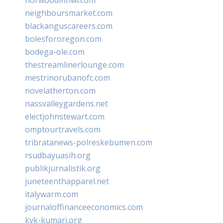
neighboursmarket.com
blackanguscareers.com
bolesfororegon.com
bodega-ole.com
thestreamlinerlounge.com
mestrinorubanofc.com
novelatherton.com
nassvalleygardens.net
electjohnstewart.com
omptourtravels.com
tribratanews-polreskebumen.com
rsudbayuasih.org
publikjurnalistik.org
juneteenthapparel.net
italywarm.com
journaloffinanceeconomics.com
kvk-kumari.org