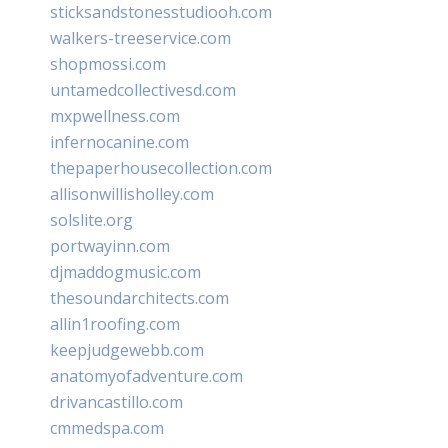
sticksandstonesstudiooh.com
walkers-treeservice.com
shopmossi.com
untamedcollectivesd.com
mxpwellness.com
infernocanine.com
thepaperhousecollection.com
allisonwillisholley.com
solslite.org
portwayinn.com
djmaddogmusic.com
thesoundarchitects.com
allin1roofing.com
keepjudgewebb.com
anatomyofadventure.com
drivancastillo.com
cmmedspa.com