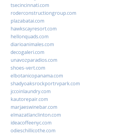
tsecincinnati.com
roderconstructiongroup.com
plazabatai.com
hawkscayresort.com
hellonquads.com
diarioanimales.com
decogaleri.com
unavozparadios.com
shoes-vert.com
elbotanicopanama.com
shadyoaksrockportrvpark.com
jccoinlaundry.com
kautorepair.com
marjaeswinebar.com
elmazatlanclinton.com
ideacoffeenyc.com
odieschillicothe.com