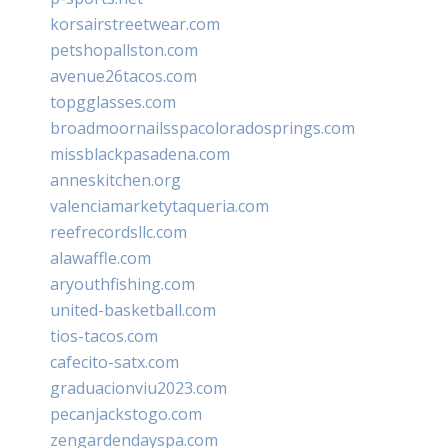
korsairstreetwear.com
petshopallston.com
avenue26tacos.com
topgglasses.com
broadmoornailsspacoloradosprings.com
missblackpasadena.com
anneskitchen.org
valenciamarketytaqueria.com
reefrecordsllc.com
alawaffle.com
aryouthfishing.com
united-basketball.com
tios-tacos.com
cafecito-satx.com
graduacionviu2023.com
pecanjackstogo.com
zengardendayspa.com