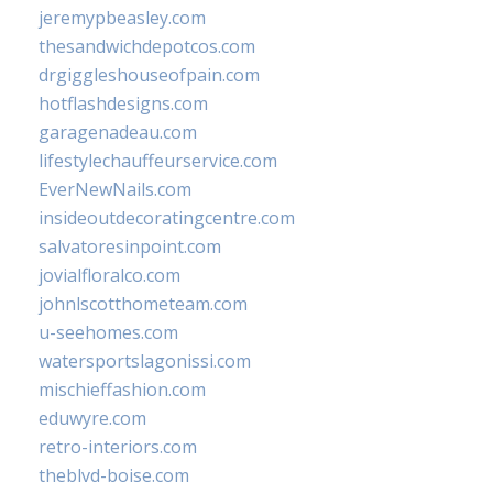
jeremypbeasley.com
thesandwichdepotcos.com
drgiggleshouseofpain.com
hotflashdesigns.com
garagenadeau.com
lifestylechauffeurservice.com
EverNewNails.com
insideoutdecoratingcentre.com
salvatoresinpoint.com
jovialfloralco.com
johnlscotthometeam.com
u-seehomes.com
watersportslagonissi.com
mischieffashion.com
eduwyre.com
retro-interiors.com
theblvd-boise.com