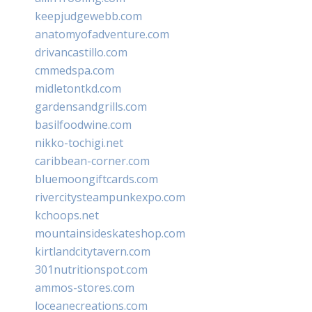
keepjudgewebb.com
anatomyofadventure.com
drivancastillo.com
cmmedspa.com
midletontkd.com
gardensandgrills.com
basilfoodwine.com
nikko-tochigi.net
caribbean-corner.com
bluemoongiftcards.com
rivercitysteampunkexpo.com
kchoops.net
mountainsideskateshop.com
kirtlandcitytavern.com
301nutritionspot.com
ammos-stores.com
loceanecreations.com