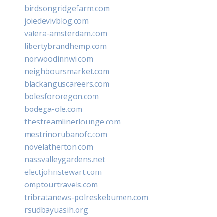
birdsongridgefarm.com
joiedevivblog.com
valera-amsterdam.com
libertybrandhemp.com
norwoodinnwi.com
neighboursmarket.com
blackanguscareers.com
bolesfororegon.com
bodega-ole.com
thestreamlinerlounge.com
mestrinorubanofc.com
novelatherton.com
nassvalleygardens.net
electjohnstewart.com
omptourtravels.com
tribratanews-polreskebumen.com
rsudbayuasih.org