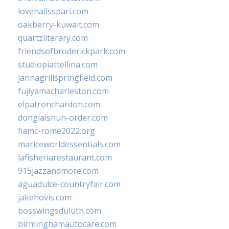
lovenailsspari.com
oakberry-kuwait.com
quartzliterary.com
friendsofbroderickpark.com
studiopiattellina.com
jannagrillspringfield.com
fujiyamacharleston.com
elpatronchardon.com
donglaishun-order.com
fiamc-rome2022.org
mariceworldessentials.com
lafisheriarestaurant.com
915jazzandmore.com
aguadulce-countryfair.com
jakehovis.com
bosswingsduluth.com
birminghamautocare.com