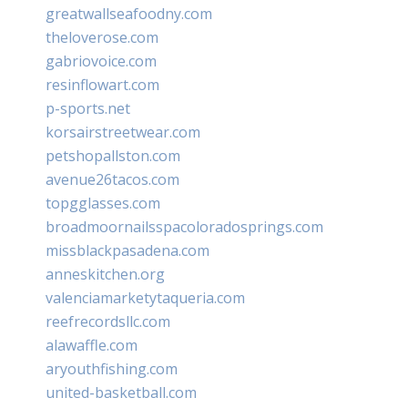
greatwallseafoodny.com
theloverose.com
gabriovoice.com
resinflowart.com
p-sports.net
korsairstreetwear.com
petshopallston.com
avenue26tacos.com
topgglasses.com
broadmoornailsspacoloradosprings.com
missblackpasadena.com
anneskitchen.org
valenciamarketytaqueria.com
reefrecordsllc.com
alawaffle.com
aryouthfishing.com
united-basketball.com