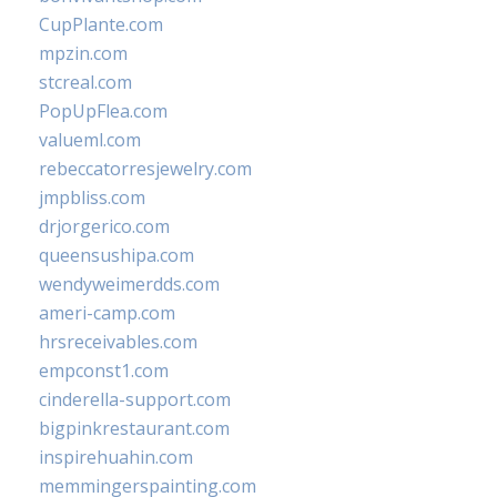
CupPlante.com
mpzin.com
stcreal.com
PopUpFlea.com
valueml.com
rebeccatorresjewelry.com
jmpbliss.com
drjorgerico.com
queensushipa.com
wendyweimerdds.com
ameri-camp.com
hrsreceivables.com
empconst1.com
cinderella-support.com
bigpinkrestaurant.com
inspirehuahin.com
memmingerspainting.com