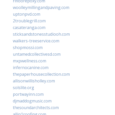
rifloorepoxy.com
woolleymillingandpaving.com
uptonpvd.com
2troublegrill.com
casateranga.com
sticksandstonesstudiooh.com
walkers-treeservice.com
shopmossi.com
untamedcollectivesd.com
mxpwellness.com
infernocanine.com
thepaperhousecollection.com
allisonwillisholley.com
solslite.org
portwayinn.com
djmaddogmusic.com
thesoundarchitects.com
allin1roofing.com