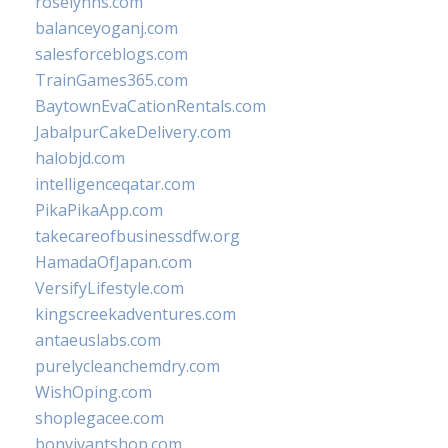
roselynns.com
balanceyoganj.com
salesforceblogs.com
TrainGames365.com
BaytownEvaCationRentals.com
JabalpurCakeDelivery.com
halobjd.com
intelligenceqatar.com
PikaPikaApp.com
takecareofbusinessdfw.org
HamadaOfJapan.com
VersifyLifestyle.com
kingscreekadventures.com
antaeuslabs.com
purelycleanchemdry.com
WishOping.com
shoplegacee.com
bonvivantshop.com