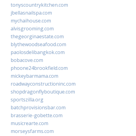
tonyscountrykitchen.com
jbellasnailspa.com
mychaihouse.com
alvisgrooming.com
thegeorginaestate.com
blythewoodseafood.com
paolosdelibangkok.com
bobacove.com
phoone24brookfield.com
mickeybarmama.com
roadwayconstructioninc.com
shopdragonflyboutique.com
sportszilla.org
batchprovisionsbar.com
brasserie-gobette.com
musicrearte.com
morseysfarms.com