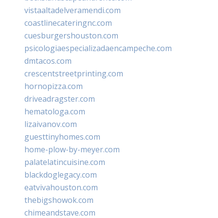
vistaaltadelveramendi.com
coastlinecateringnc.com
cuesburgershouston.com
psicologiaespecializadaencampeche.com
dmtacos.com
crescentstreetprinting.com
hornopizza.com
driveadragster.com
hematologa.com
lizaivanov.com
guesttinyhomes.com
home-plow-by-meyer.com
palatelatincuisine.com
blackdoglegacy.com
eatvivahouston.com
thebigshowok.com
chimeandstave.com