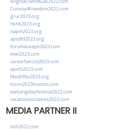
AngolaOilAndGas2022.com
Convoy4Freedom2022.com
grur2023.org
hkhk2023.org
napm2023.org
apsdfd2023.org
forumausape2023.com
imkl2023.com
careerfaircsd2023.com
apsth2023.com
MedItRio2023.org
lcicon2023boston.com
waitangidayfestival2022.com
vacancesscolaires2022.com
MEDIA PARTNER II
isth2022.com