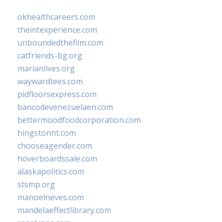
okhealthcareers.com
theintexperience.com
unboundedthefilm.com
catfriends-bg.org
marianlives.org
waywardtees.com
pidfloorsexpress.com
bancodevenezuelaen.com
bettermoodfoodcorporation.com
hingstonnt.com
chooseagender.com
hoverboardssale.com
alaskapolitics.com
stsmp.org
manoelneves.com
mandelaeffectlibrary.com