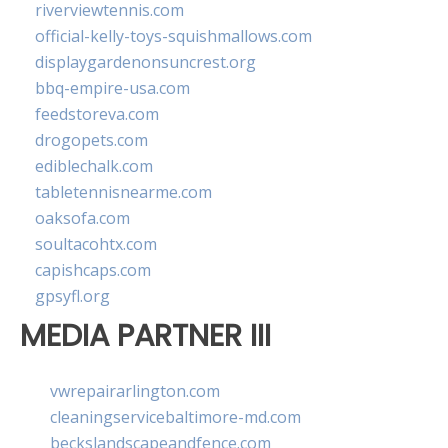
riverviewtennis.com
official-kelly-toys-squishmallows.com
displaygardenonsuncrest.org
bbq-empire-usa.com
feedstoreva.com
drogopets.com
ediblechalk.com
tabletennisnearme.com
oaksofa.com
soultacohtx.com
capishcaps.com
gpsyfl.org
MEDIA PARTNER III
vwrepairarlington.com
cleaningservicebaltimore-md.com
beckslandscapeandfence.com