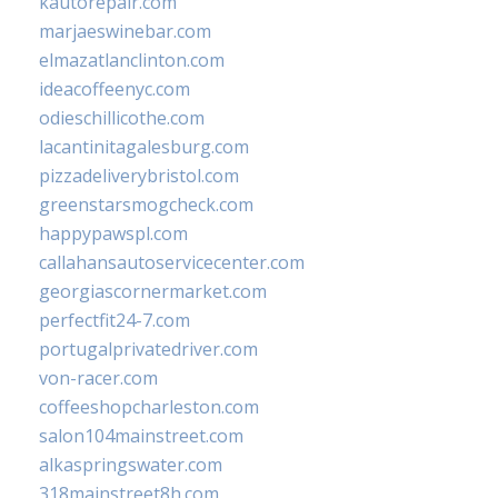
kautorepair.com
marjaeswinebar.com
elmazatlanclinton.com
ideacoffeenyc.com
odieschillicothe.com
lacantinitagalesburg.com
pizzadeliverybristol.com
greenstarsmogcheck.com
happypawspl.com
callahansautoservicecenter.com
georgiascornermarket.com
perfectfit24-7.com
portugalprivatedriver.com
von-racer.com
coffeeshopcharleston.com
salon104mainstreet.com
alkaspringswater.com
318mainstreet8h.com