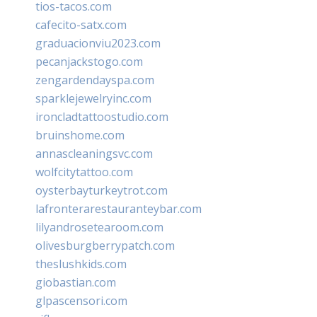
tios-tacos.com
cafecito-satx.com
graduacionviu2023.com
pecanjackstogo.com
zengardendayspa.com
sparklejewelryinc.com
ironcladtattoostudio.com
bruinshome.com
annascleaningsvc.com
wolfcitytattoo.com
oysterbayturkeytrot.com
lafronterarestauranteybar.com
lilyandrosetearoom.com
olivesburgberrypatch.com
theslushkids.com
giobastian.com
glpascensori.com