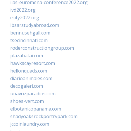
iias-euromena-conference2022.org
ivd2022.org
csity2022.org
ibsarstudyabroad.com
bennusehgall.com
tsecincinnati.com
roderconstructiongroup.com
plazabatai.com
hawkscayresort.com
hellonquads.com
diarioanimales.com
decogaleri.com
unavozparadios.com
shoes-vert.com
elbotanicopanama.com
shadyoaksrockportrvpark.com
jccoinlaundry.com