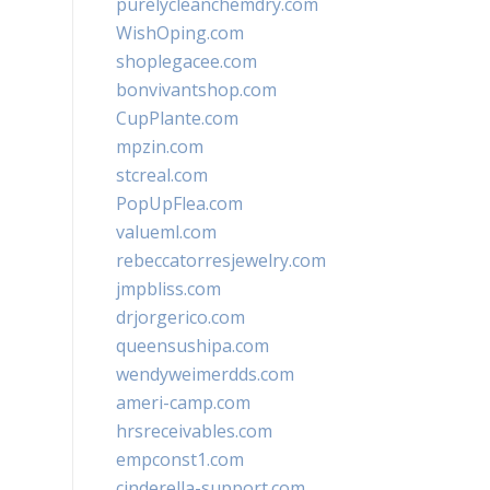
purelycleanchemdry.com
WishOping.com
shoplegacee.com
bonvivantshop.com
CupPlante.com
mpzin.com
stcreal.com
PopUpFlea.com
valueml.com
rebeccatorresjewelry.com
jmpbliss.com
drjorgerico.com
queensushipa.com
wendyweimerdds.com
ameri-camp.com
hrsreceivables.com
empconst1.com
cinderella-support.com