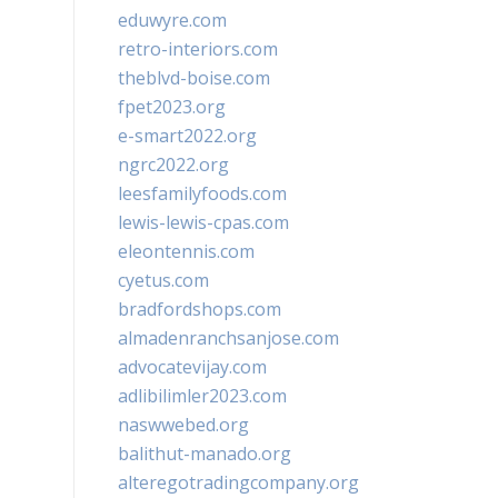
eduwyre.com
retro-interiors.com
theblvd-boise.com
fpet2023.org
e-smart2022.org
ngrc2022.org
leesfamilyfoods.com
lewis-lewis-cpas.com
eleontennis.com
cyetus.com
bradfordshops.com
almadenranchsanjose.com
advocatevijay.com
adlibilimler2023.com
naswwebed.org
balithut-manado.org
alteregotradingcompany.org