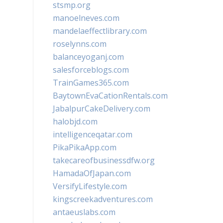
stsmp.org
manoelneves.com
mandelaeffectlibrary.com
roselynns.com
balanceyoganj.com
salesforceblogs.com
TrainGames365.com
BaytownEvaCationRentals.com
JabalpurCakeDelivery.com
halobjd.com
intelligenceqatar.com
PikaPikaApp.com
takecareofbusinessdfw.org
HamadaOfJapan.com
VersifyLifestyle.com
kingscreekadventures.com
antaeuslabs.com