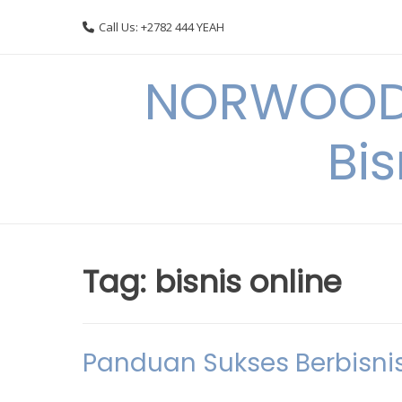
Skip
Call Us: +2782 444 YEAH
to
content
NORWOODI
Bi
Tag:
bisnis online
Panduan Sukses Berbisnis