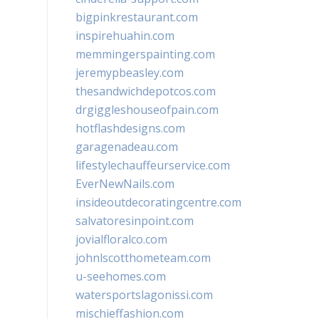
bigpinkrestaurant.com
inspirehuahin.com
memmingerspainting.com
jeremypbeasley.com
thesandwichdepotcos.com
drgiggleshouseofpain.com
hotflashdesigns.com
garagenadeau.com
lifestylechauffeurservice.com
EverNewNails.com
insideoutdecoratingcentre.com
salvatoresinpoint.com
jovialfloralco.com
johnlscotthometeam.com
u-seehomes.com
watersportslagonissi.com
mischieffashion.com