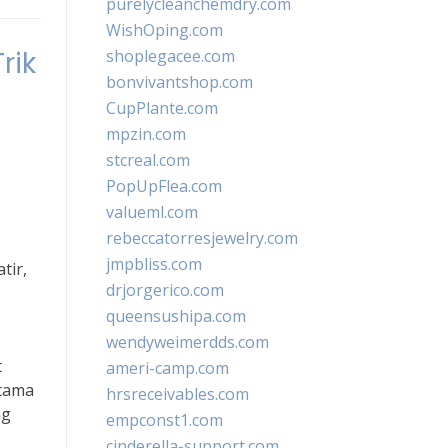
purelycleanchemdry.com
WishOping.com
rik
shoplegacee.com
bonvivantshop.com
CupPlante.com
mpzin.com
stcreal.com
PopUpFlea.com
valueml.com
rebeccatorresjewelry.com
jmpbliss.com
tir,
drjorgerico.com
queensushipa.com
wendyweimerdds.com
t
ameri-camp.com
utama
hrsreceivables.com
ng
empconst1.com
cinderella-support.com