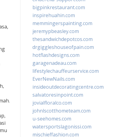
bigpinkrestaurant.com
inspirehuahin.com
memmingerspainting.com
asa,
jeremypbeasley.com
thesandwichdepotcos.com
drgiggleshouseofpain.com
ng
hotflashdesigns.com
garagenadeau.com
a
lifestylechauffeurservice.com
EverNewNails.com
h,
insideoutdecoratingcentre.com
salvatoresinpoint.com
mah.
jovialfloralco.com
johnlscotthometeam.com
up,
u-seehomes.com
asi
watersportslagonissi.com
emu
mischieffashion.com