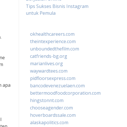
Tips Sukses Bisnis Instagram
untuk Pemula
okhealthcareers.com
.
theintexperience.com
unboundedthefilm.com
catfriends-bg.org
ine
marianlives.org
am
waywardtees.com
pidfloorsexpress.com
n apa
bancodevenezuelaen.com
bettermoodfoodcorporation.com
hingstonnt.com
chooseagender.com
hoverboardssale.com
l
alaskapolitics.com
sten