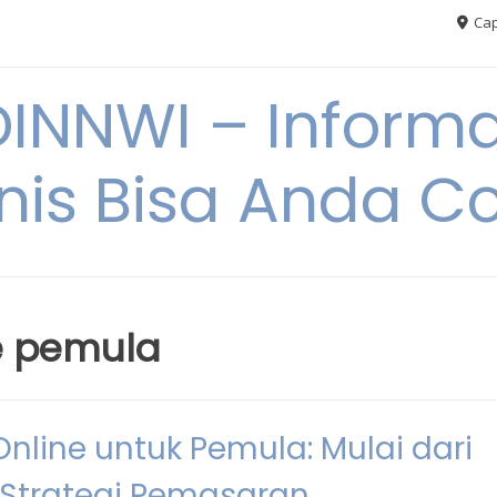
Cap
NNWI – Informas
snis Bisa Anda C
ne pemula
nline untuk Pemula: Mulai dari
 Strategi Pemasaran