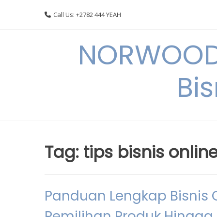
Skip
Call Us: +2782 444 YEAH
to
content
NORWOODI
Bi
Tag:
tips bisnis onli
Panduan Lengkap Bisnis O
Pemilihan Produk Hingga