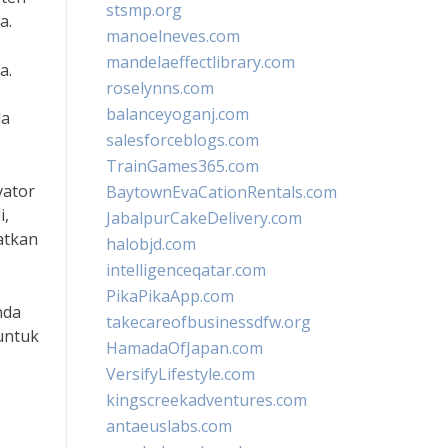
stsmp.org
a.
manoelneves.com
mandelaeffectlibrary.com
a.
roselynns.com
balanceyoganj.com
da
salesforceblogs.com
TrainGames365.com
vator
BaytownEvaCationRentals.com
i,
JabalpurCakeDelivery.com
atkan
halobjd.com
intelligenceqatar.com
PikaPikaApp.com
nda
takecareofbusinessdfw.org
untuk
HamadaOfJapan.com
VersifyLifestyle.com
kingscreekadventures.com
antaeuslabs.com