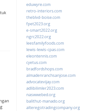
eduwyre.com
retro-interiors.com
ntuk
theblvd-boise.com
fpet2023.org
e-smart2022.org
ngrc2022.org
leesfamilyfoods.com
lewis-lewis-cpas.com
eleontennis.com
cyetus.com
bradfordshops.com
almadenranchsanjose.com
advocatevijay.com
adlibilimler2023.com
naswwebed.org
ungan
balithut-manado.org
ng
alteregotradingcompany.org