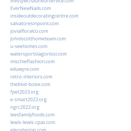
lifestylechauffeurservice.com
EverNewNails.com
insideoutdecoratingcentre.com
salvatoresinpoint.com
jovialfloralco.com
johnlscotthometeam.com
u-seehomes.com
watersportslagonissi.com
mischieffashion.com
eduwyre.com
retro-interiors.com
theblvd-boise.com
fpet2023.org
e-smart2022.org
ngrc2022.org
leesfamilyfoods.com
lewis-lewis-cpas.com
eleontennis.com