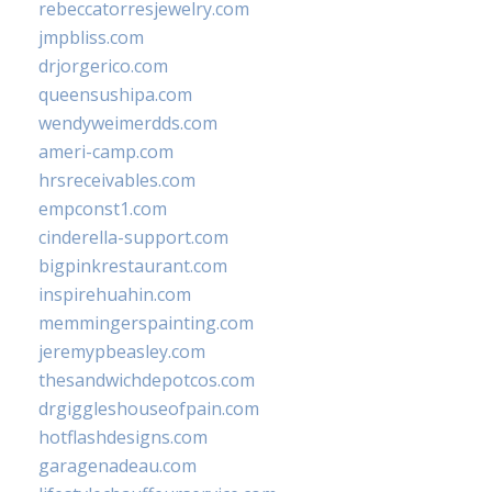
rebeccatorresjewelry.com
jmpbliss.com
drjorgerico.com
queensushipa.com
wendyweimerdds.com
ameri-camp.com
hrsreceivables.com
empconst1.com
cinderella-support.com
bigpinkrestaurant.com
inspirehuahin.com
memmingerspainting.com
jeremypbeasley.com
thesandwichdepotcos.com
drgiggleshouseofpain.com
hotflashdesigns.com
garagenadeau.com