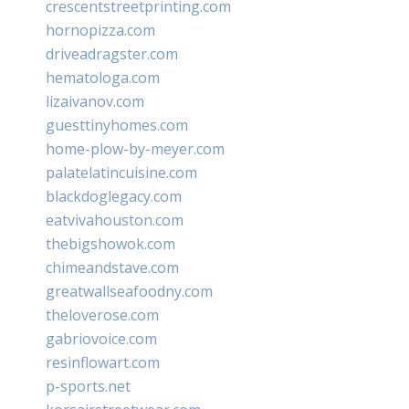
crescentstreetprinting.com
hornopizza.com
driveadragster.com
hematologa.com
lizaivanov.com
guesttinyhomes.com
home-plow-by-meyer.com
palatelatincuisine.com
blackdoglegacy.com
eatvivahouston.com
thebigshowok.com
chimeandstave.com
greatwallseafoodny.com
theloverose.com
gabriovoice.com
resinflowart.com
p-sports.net