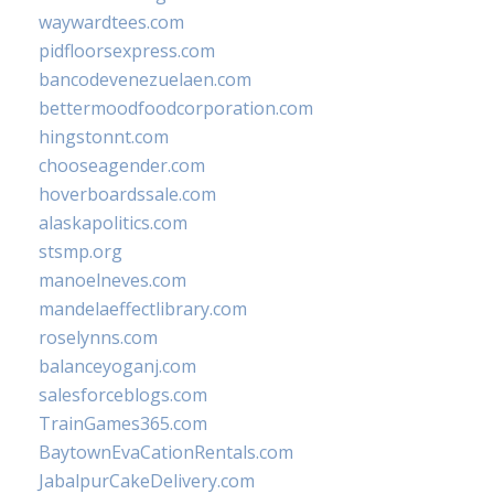
waywardtees.com
pidfloorsexpress.com
bancodevenezuelaen.com
bettermoodfoodcorporation.com
hingstonnt.com
chooseagender.com
hoverboardssale.com
alaskapolitics.com
stsmp.org
manoelneves.com
mandelaeffectlibrary.com
roselynns.com
balanceyoganj.com
salesforceblogs.com
TrainGames365.com
BaytownEvaCationRentals.com
JabalpurCakeDelivery.com