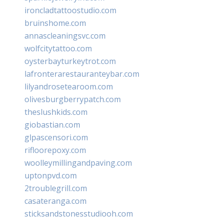
ironcladtattoostudio.com
bruinshome.com
annascleaningsvc.com
wolfcitytattoo.com
oysterbayturkeytrot.com
lafronterarestauranteybar.com
lilyandrosetearoom.com
olivesburgberrypatch.com
theslushkids.com
giobastian.com
glpascensori.com
rifloorepoxy.com
woolleymillingandpaving.com
uptonpvd.com
2troublegrill.com
casateranga.com
sticksandstonesstudiooh.com