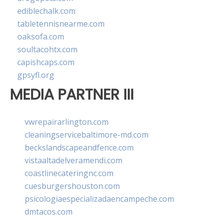
ediblechalk.com
tabletennisnearme.com
oaksofa.com
soultacohtx.com
capishcaps.com
gpsyfl.org
MEDIA PARTNER III
vwrepairarlington.com
cleaningservicebaltimore-md.com
beckslandscapeandfence.com
vistaaltadelveramendi.com
coastlinecateringnc.com
cuesburgershouston.com
psicologiaespecializadaencampeche.com
dmtacos.com