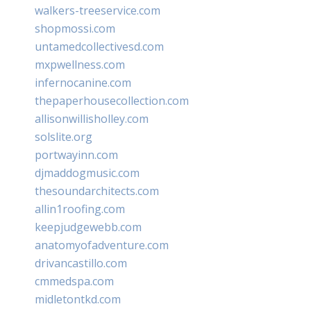
walkers-treeservice.com
shopmossi.com
untamedcollectivesd.com
mxpwellness.com
infernocanine.com
thepaperhousecollection.com
allisonwillisholley.com
solslite.org
portwayinn.com
djmaddogmusic.com
thesoundarchitects.com
allin1roofing.com
keepjudgewebb.com
anatomyofadventure.com
drivancastillo.com
cmmedspa.com
midletontkd.com