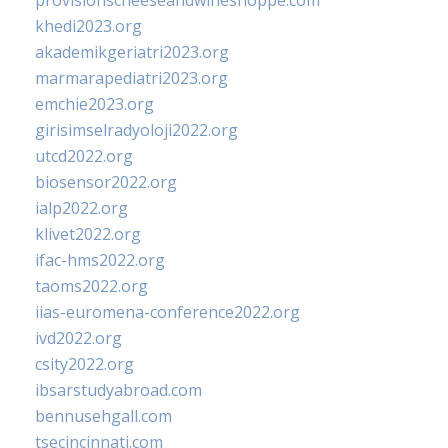
provisionscheeseandwineshoppe.com
khedi2023.org
akademikgeriatri2023.org
marmarapediatri2023.org
emchie2023.org
girisimselradyoloji2022.org
utcd2022.org
biosensor2022.org
ialp2022.org
klivet2022.org
ifac-hms2022.org
taoms2022.org
iias-euromena-conference2022.org
ivd2022.org
csity2022.org
ibsarstudyabroad.com
bennusehgall.com
tsecincinnati.com