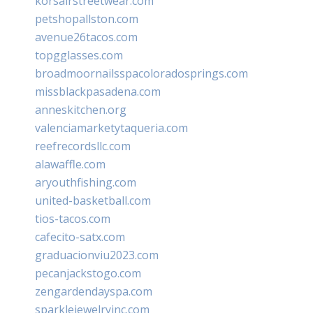
korsairstreetwear.com
petshopallston.com
avenue26tacos.com
topgglasses.com
broadmoornailsspacoloradosprings.com
missblackpasadena.com
anneskitchen.org
valenciamarketytaqueria.com
reefrecordsllc.com
alawaffle.com
aryouthfishing.com
united-basketball.com
tios-tacos.com
cafecito-satx.com
graduacionviu2023.com
pecanjackstogo.com
zengardendayspa.com
sparklejewelryinc.com