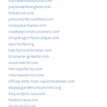
blythewoodseafood.com
paolosdelibangkok.com
bobacove.com
phoone24brookfield.com
mickeybarmama.com
roadwayconstructioninc.com
shopdragonflyboutique.com
sportszilla.org
batchprovisionsbar.com
brasserie-gobette.com
musicrearte.com
morseysfarms.com
riverviewtennis.com
official-kelly-toys-squishmallows.com
displaygardenonsuncrest.org
bbq-empire-usa.com
feedstoreva.com
drogopets.com