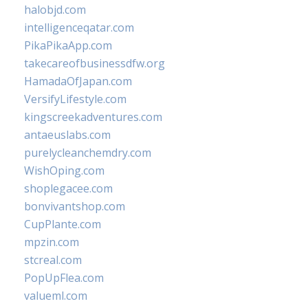
halobjd.com
intelligenceqatar.com
PikaPikaApp.com
takecareofbusinessdfw.org
HamadaOfJapan.com
VersifyLifestyle.com
kingscreekadventures.com
antaeuslabs.com
purelycleanchemdry.com
WishOping.com
shoplegacee.com
bonvivantshop.com
CupPlante.com
mpzin.com
stcreal.com
PopUpFlea.com
valueml.com