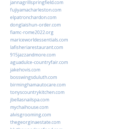
jannagrillspringfield.com
fujiyamacharleston.com
elpatronchardon.com
donglaishun-order.com
fiamc-rome2022.org
mariceworldessentials.com
lafisheriarestaurant.com
915jazzandmore.com
aguadulce-countryfair.com
jakehovis.com
bosswingsduluth.com
birminghamautocare.com
tonyscountrykitchen.com
jbellasnailspa.com
mychaihouse.com
alvisgrooming.com
thegeorginaestate.com