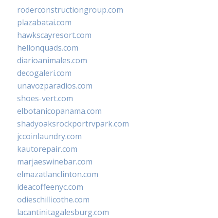
roderconstructiongroup.com
plazabatai.com
hawkscayresort.com
hellonquads.com
diarioanimales.com
decogaleri.com
unavozparadios.com
shoes-vert.com
elbotanicopanama.com
shadyoaksrockportrvpark.com
jccoinlaundry.com
kautorepair.com
marjaeswinebar.com
elmazatlanclinton.com
ideacoffeenyc.com
odieschillicothe.com
lacantinitagalesburg.com