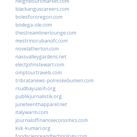
neighboursmarket.com
blackanguscareers.com
bolesfororegon.com
bodega-ole.com
thestreamlinerlounge.com
mestrinorubanofc.com
novelatherton.com
nassvalleygardens.net
electjohnstewart.com
omptourtravels.com
tribratanews-polreskebumen.com
rsudbayuasih.org
publikjurnalistik.org
juneteenthapparel.net
italywarm.com
journaloffinanceeconomics.com
kvk-kumari.org
foodscienceandtechnology.com