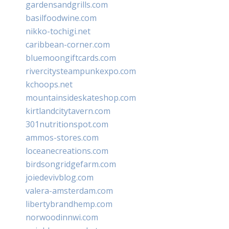
gardensandgrills.com
basilfoodwine.com
nikko-tochigi.net
caribbean-corner.com
bluemoongiftcards.com
rivercitysteampunkexpo.com
kchoops.net
mountainsideskateshop.com
kirtlandcitytavern.com
301nutritionspot.com
ammos-stores.com
loceanecreations.com
birdsongridgefarm.com
joiedevivblog.com
valera-amsterdam.com
libertybrandhemp.com
norwoodinnwi.com