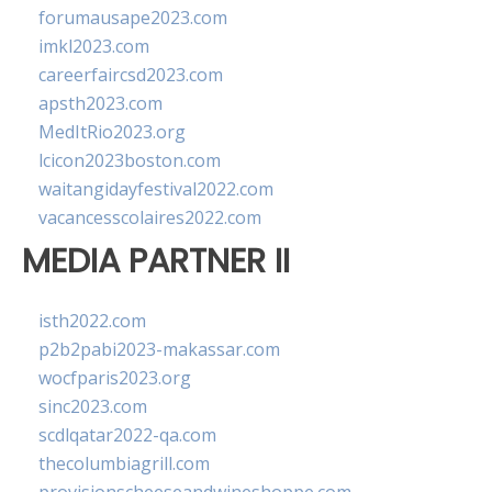
forumausape2023.com
imkl2023.com
careerfaircsd2023.com
apsth2023.com
MedItRio2023.org
lcicon2023boston.com
waitangidayfestival2022.com
vacancesscolaires2022.com
MEDIA PARTNER II
isth2022.com
p2b2pabi2023-makassar.com
wocfparis2023.org
sinc2023.com
scdlqatar2022-qa.com
thecolumbiagrill.com