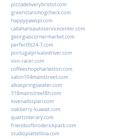
pizzadeliverybristol.com
greenstarsmogcheck.com
happypawspl.com
callahansautoservicecenter.com
georgiascornermarket.com
perfectfit24-7.com
portugalprivatedriver.com
von-racer.com
coffeeshopcharleston.com
salon104mainstreet.com
alkaspringswater.com
318mainstreet8h.com
lovenailsspari.com
oakberry-kuwait.com
quartzliterary.com
friendsofbroderickpark.com
studiopiattellina.com