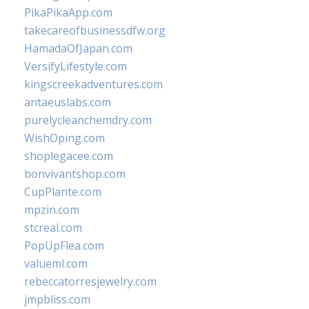
PikaPikaApp.com
takecareofbusinessdfw.org
HamadaOfJapan.com
VersifyLifestyle.com
kingscreekadventures.com
antaeuslabs.com
purelycleanchemdry.com
WishOping.com
shoplegacee.com
bonvivantshop.com
CupPlante.com
mpzin.com
stcreal.com
PopUpFlea.com
valueml.com
rebeccatorresjewelry.com
jmpbliss.com