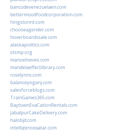
bancodevenezuelaen.com
bettermoodfoodcorporation.com
hingstonnt.com
chooseagender.com
hoverboardssale.com
alaskapolitics.com
stsmp.org
manoelneves.com
mandelaeffectlibrary.com
roselynns.com
balanceyoganj.com
salesforceblogs.com
TrainGames365.com
BaytownEvaCationRentals.com
JabalpurCakeDelivery.com
halobjd.com
intelligenceqatar.com