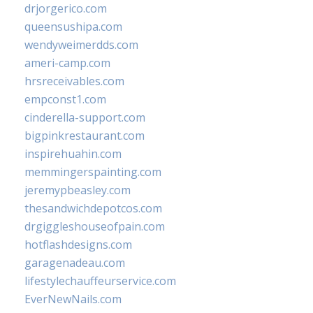
drjorgerico.com
queensushipa.com
wendyweimerdds.com
ameri-camp.com
hrsreceivables.com
empconst1.com
cinderella-support.com
bigpinkrestaurant.com
inspirehuahin.com
memmingerspainting.com
jeremypbeasley.com
thesandwichdepotcos.com
drgiggleshouseofpain.com
hotflashdesigns.com
garagenadeau.com
lifestylechauffeurservice.com
EverNewNails.com