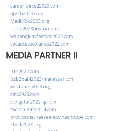
careerfaircsd2023.com
apsth2023.com
MedItRio2023.org
lcicon2023boston.com
waitangidayfestival2022.com
vacancesscolaires2022.com
MEDIA PARTNER II
isth2022.com
p2b2pabi2023-makassar.com
wocfparis2023.org
sinc2023.com
scdlqatar2022-qa.com
thecolumbiagrill.com
provisionscheeseandwineshoppe.com
khedi2023.org