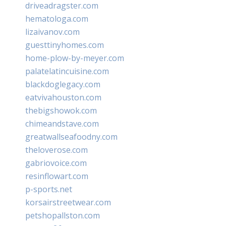
driveadragster.com
hematologa.com
lizaivanov.com
guesttinyhomes.com
home-plow-by-meyer.com
palatelatincuisine.com
blackdoglegacy.com
eatvivahouston.com
thebigshowok.com
chimeandstave.com
greatwallseafoodny.com
theloverose.com
gabriovoice.com
resinflowart.com
p-sports.net
korsairstreetwear.com
petshopallston.com