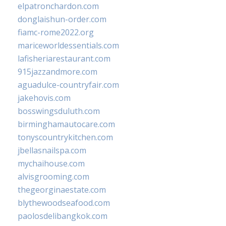
elpatronchardon.com
donglaishun-order.com
fiamc-rome2022.org
mariceworldessentials.com
lafisheriarestaurant.com
915jazzandmore.com
aguadulce-countryfair.com
jakehovis.com
bosswingsduluth.com
birminghamautocare.com
tonyscountrykitchen.com
jbellasnailspa.com
mychaihouse.com
alvisgrooming.com
thegeorginaestate.com
blythewoodseafood.com
paolosdelibangkok.com