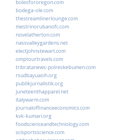
bolesfororegon.com
bodega-ole.com
thestreamlinerlounge.com
mestrinorubanofc.com
novelatherton.com
nassvalleygardens.net
electjohnstewart.com
omptourtravels.com
tribratanews-polreskebumen.com
rsudbayuasih.org
publikjurnalistik.org
juneteenthapparel.net
italywarm.com
journaloffinanceeconomics.com
kvk-kumari.org
foodscienceandtechnology.com
scisportsscience.com