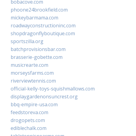
bobacove.com
phoone24brookfield.com
mickeybarmama.com
roadwayconstructioninc.com
shopdragonflyboutique.com
sportszilla.org
batchprovisionsbar.com
brasserie-gobette.com
musicrearte.com
morseysfarms.com
riverviewtennis.com
official-kelly-toys-squishmallows.com
displaygardenonsuncrest.org
bbq-empire-usa.com
feedstoreva.com
drogopets.com
ediblechalk.com