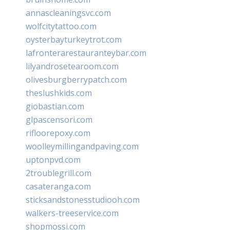
annascleaningsvc.com
wolfcitytattoo.com
oysterbayturkeytrot.com
lafronterarestauranteybar.com
lilyandrosetearoom.com
olivesburgberrypatch.com
theslushkids.com
giobastian.com
glpascensori.com
rifloorepoxy.com
woolleymillingandpaving.com
uptonpvd.com
2troublegrill.com
casateranga.com
sticksandstonesstudiooh.com
walkers-treeservice.com
shopmossi.com