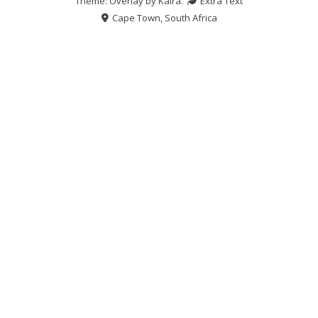
Theme: Overlay by
Kaira
.
Extra Text
Cape Town, South Africa