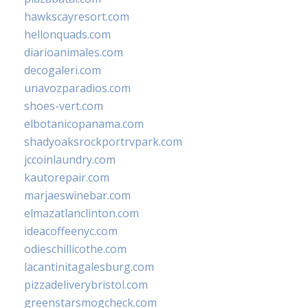
hawkscayresort.com
hellonquads.com
diarioanimales.com
decogaleri.com
unavozparadios.com
shoes-vert.com
elbotanicopanama.com
shadyoaksrockportrvpark.com
jccoinlaundry.com
kautorepair.com
marjaeswinebar.com
elmazatlanclinton.com
ideacoffeenyc.com
odieschillicothe.com
lacantinitagalesburg.com
pizzadeliverybristol.com
greenstarsmogcheck.com