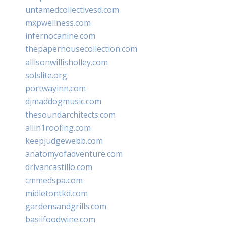
untamedcollectivesd.com
mxpwellness.com
infernocanine.com
thepaperhousecollection.com
allisonwillisholley.com
solslite.org
portwayinn.com
djmaddogmusic.com
thesoundarchitects.com
allin1roofing.com
keepjudgewebb.com
anatomyofadventure.com
drivancastillo.com
cmmedspa.com
midletontkd.com
gardensandgrills.com
basilfoodwine.com