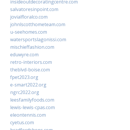
insideoutdecoratingcentre.com
salvatoresinpoint.com
jovialfloralco.com
johnlscotthometeam.com
u-seehomes.com
watersportslagonissi.com
mischieffashion.com
eduwyre.com
retro-interiors.com
theblvd-boise.com
fpet2023.org
e-smart2022.org
ngrc2022.org
leesfamilyfoods.com
lewis-lewis-cpas.com
eleontennis.com
cyetus.com