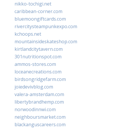
nikko-tochigi.net
caribbean-corner.com
bluemoongiftcards.com
rivercitysteampunkexpo.com
kchoops.net
mountainsideskateshop.com
kirtlandcitytavern.com
301nutritionspot.com
ammos-stores.com
loceanecreations.com
birdsongridgefarm.com
joiedevivblog.com
valera-amsterdam.com
libertybrandhemp.com
norwoodinnwi.com
neighboursmarket.com
blackanguscareers.com