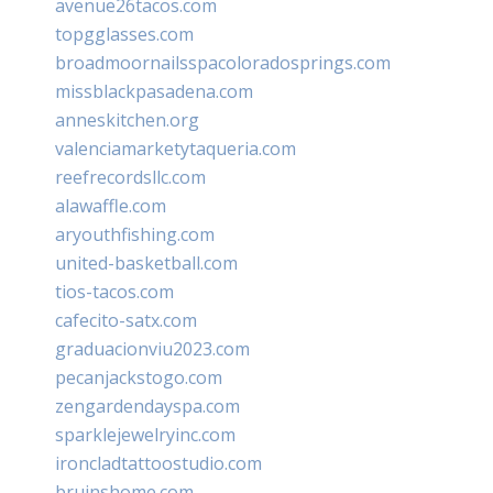
avenue26tacos.com
topgglasses.com
broadmoornailsspacoloradosprings.com
missblackpasadena.com
anneskitchen.org
valenciamarketytaqueria.com
reefrecordsllc.com
alawaffle.com
aryouthfishing.com
united-basketball.com
tios-tacos.com
cafecito-satx.com
graduacionviu2023.com
pecanjackstogo.com
zengardendayspa.com
sparklejewelryinc.com
ironcladtattoostudio.com
bruinshome.com