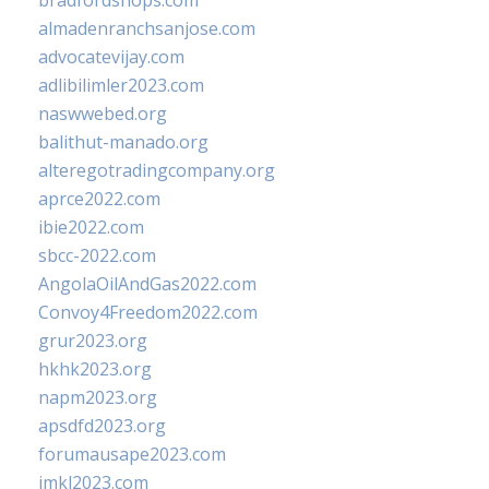
bradfordshops.com
almadenranchsanjose.com
advocatevijay.com
adlibilimler2023.com
naswwebed.org
balithut-manado.org
alteregotradingcompany.org
aprce2022.com
ibie2022.com
sbcc-2022.com
AngolaOilAndGas2022.com
Convoy4Freedom2022.com
grur2023.org
hkhk2023.org
napm2023.org
apsdfd2023.org
forumausape2023.com
imkl2023.com