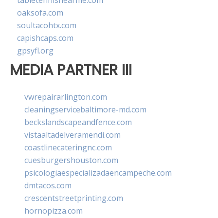
tabletennisnearme.com
oaksofa.com
soultacohtx.com
capishcaps.com
gpsyfl.org
MEDIA PARTNER III
vwrepairarlington.com
cleaningservicebaltimore-md.com
beckslandscapeandfence.com
vistaaltadelveramendi.com
coastlinecateringnc.com
cuesburgershouston.com
psicologiaespecializadaencampeche.com
dmtacos.com
crescentstreetprinting.com
hornopizza.com