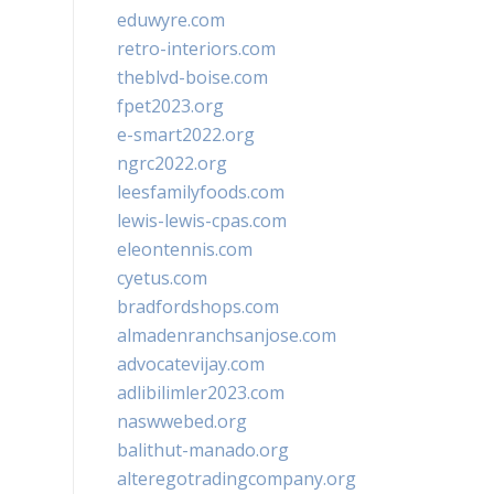
eduwyre.com
retro-interiors.com
theblvd-boise.com
fpet2023.org
e-smart2022.org
ngrc2022.org
leesfamilyfoods.com
lewis-lewis-cpas.com
eleontennis.com
cyetus.com
bradfordshops.com
almadenranchsanjose.com
advocatevijay.com
adlibilimler2023.com
naswwebed.org
balithut-manado.org
alteregotradingcompany.org