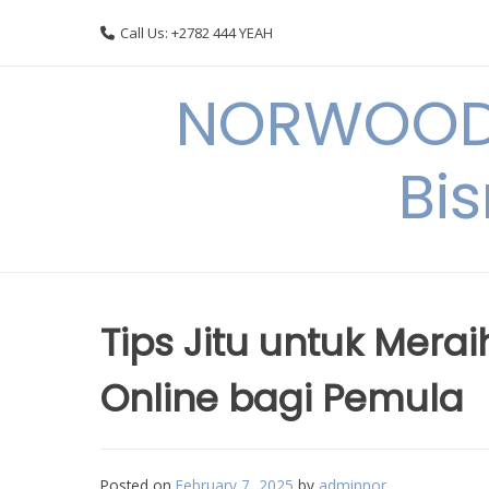
Skip
Call Us: +2782 444 YEAH
to
content
NORWOODI
Bi
Tips Jitu untuk Mera
Online bagi Pemula
Posted on
February 7, 2025
by
adminnor