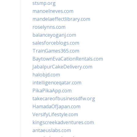
stsmp.org
manoelneves.com
mandelaeffectlibrary.com
roselynns.com
balanceyoganj.com
salesforceblogs.com
TrainGames365.com
BaytownEvaCationRentals.com
JabalpurCakeDelivery.com
halobjd.com
intelligenceqatar.com
PikaPikaApp.com
takecareofbusinessdfw.org
HamadaOfJapan.com
VersifyLifestyle.com
kingscreekadventures.com
antaeuslabs.com