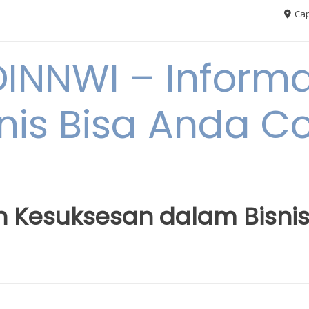
Cap
NNWI – Informas
snis Bisa Anda C
ih Kesuksesan dalam Bisni