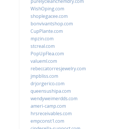
purelycleanchemdry.com
WishOping.com
shoplegacee.com
bonvivantshop.com
CupPlante.com
mpzin.com
stcreal.com
PopUpFlea.com
valueml.com
rebeccatorresjewelry.com
jmpbliss.com
drjorgerico.com
queensushipa.com
wendyweimerdds.com
ameri-camp.com
hrsreceivables.com
empconst1.com
cinderella-support.com