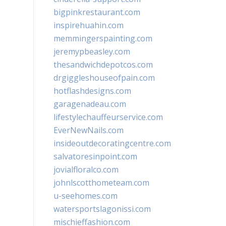
bigpinkrestaurant.com
inspirehuahin.com
memmingerspainting.com
jeremypbeasley.com
thesandwichdepotcos.com
drgiggleshouseofpain.com
hotflashdesigns.com
garagenadeau.com
lifestylechauffeurservice.com
EverNewNails.com
insideoutdecoratingcentre.com
salvatoresinpoint.com
jovialfloralco.com
johnlscotthometeam.com
u-seehomes.com
watersportslagonissi.com
mischieffashion.com