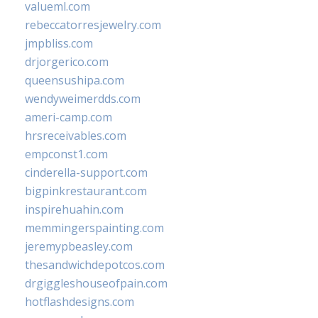
valueml.com
rebeccatorresjewelry.com
jmpbliss.com
drjorgerico.com
queensushipa.com
wendyweimerdds.com
ameri-camp.com
hrsreceivables.com
empconst1.com
cinderella-support.com
bigpinkrestaurant.com
inspirehuahin.com
memmingerspainting.com
jeremypbeasley.com
thesandwichdepotcos.com
drgiggleshouseofpain.com
hotflashdesigns.com