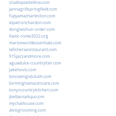
studiopiattellina.com
jannagrillspringfield.com
fujiyamacharleston.com
elpatronchardon.com
donglaishun-order.com
fiamc-rome2022.org
mariceworldessentials.com
lafisheriarestaurant.com
915jazzandmore.com
aguadulce-countryfair.com
jakehovis.com
bosswingsduluth.com
birminghamautocare.com
tonyscountrykitchen.com
jbellasnailspa.com
mychaihouse.com
alvisgrooming.com