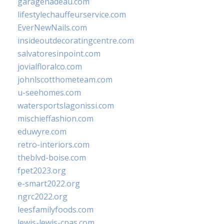
garagenadeau.com
lifestylechauffeurservice.com
EverNewNails.com
insideoutdecoratingcentre.com
salvatoresinpoint.com
jovialfloralco.com
johnlscotthometeam.com
u-seehomes.com
watersportslagonissi.com
mischieffashion.com
eduwyre.com
retro-interiors.com
theblvd-boise.com
fpet2023.org
e-smart2022.org
ngrc2022.org
leesfamilyfoods.com
lewis-lewis-cpas.com