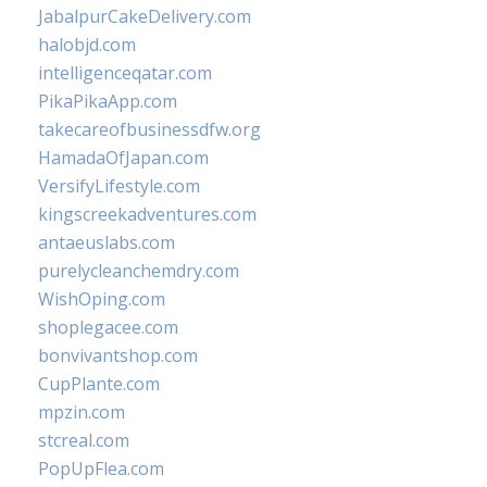
JabalpurCakeDelivery.com
halobjd.com
intelligenceqatar.com
PikaPikaApp.com
takecareofbusinessdfw.org
HamadaOfJapan.com
VersifyLifestyle.com
kingscreekadventures.com
antaeuslabs.com
purelycleanchemdry.com
WishOping.com
shoplegacee.com
bonvivantshop.com
CupPlante.com
mpzin.com
stcreal.com
PopUpFlea.com