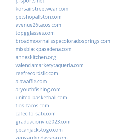
p-sports.net
korsairstreetwear.com
petshopallston.com
avenue26tacos.com
topgglasses.com
broadmoornailsspacoloradosprings.com
missblackpasadena.com
anneskitchen.org
valenciamarketytaqueria.com
reefrecordsllc.com
alawaffle.com
aryouthfishing.com
united-basketball.com
tios-tacos.com
cafecito-satx.com
graduacionviu2023.com
pecanjackstogo.com
zengardendayspa.com