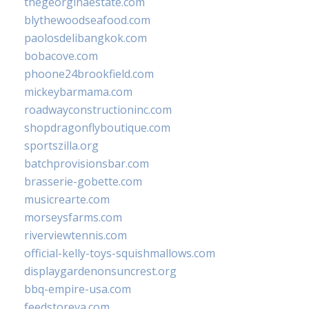
thegeorginaestate.com
blythewoodseafood.com
paolosdelibangkok.com
bobacove.com
phoone24brookfield.com
mickeybarmama.com
roadwayconstructioninc.com
shopdragonflyboutique.com
sportszilla.org
batchprovisionsbar.com
brasserie-gobette.com
musicrearte.com
morseysfarms.com
riverviewtennis.com
official-kelly-toys-squishmallows.com
displaygardenonsuncrest.org
bbq-empire-usa.com
feedstoreva.com