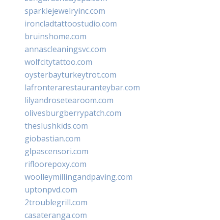
sparklejewelryinc.com
ironcladtattoostudio.com
bruinshome.com
annascleaningsvc.com
wolfcitytattoo.com
oysterbayturkeytrot.com
lafronterarestauranteybar.com
lilyandrosetearoom.com
olivesburgberrypatch.com
theslushkids.com
giobastian.com
glpascensori.com
rifloorepoxy.com
woolleymillingandpaving.com
uptonpvd.com
2troublegrill.com
casateranga.com