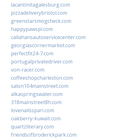
lacantinitagalesburg.com
pizzadeliverybristol.com
greenstarsmogcheck.com
happypawspl.com
callahansautoservicecenter.com
georgiascornermarket.com
perfectfit24-7.com
portugalprivatedriver.com
von-racer.com
coffeeshopcharleston.com
salon104mainstreet.com
alkaspringswater.com
318mainstreet8h.com
lovenailsspari.com
oakberry-kuwait.com
quartzliterary.com
friendsofbroderickpark.com