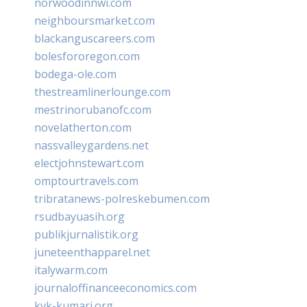
norwoodinnwi.com
neighboursmarket.com
blackanguscareers.com
bolesfororegon.com
bodega-ole.com
thestreamlinerlounge.com
mestrinorubanofc.com
novelatherton.com
nassvalleygardens.net
electjohnstewart.com
omptourtravels.com
tribratanews-polreskebumen.com
rsudbayuasih.org
publikjurnalistik.org
juneteenthapparel.net
italywarm.com
journaloffinanceeconomics.com
kvk-kumari.org