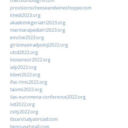
thecolumbiagrill.com
provisionscheeseandwineshoppe.com
khedi2023.org
akademikgeriatri2023.org
marmarapediatri2023.org
emchie2023.org
girisimselradyoloji2022.org
utcd2022.org
biosensor2022.org
ialp2022.org
klivet2022.org
ifac-hms2022.org
taoms2022.org
iias-euromena-conference2022.org
ivd2022.org
csity2022.org
ibsarstudyabroad.com
bennusehgall.com