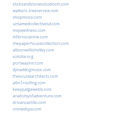
sticksandstonesstudiooh.com
walkers-treeservice.com
shopmossi.com
untamedcollectivesd.com
mxpwellness.com
infernocanine.com
thepaperhousecollection.com
allisonwillisholley.com
solslite.org
portwayinn.com
djmaddogmusic.com
thesoundarchitects.com
allin1roofing.com
keepjudgewebb.com
anatomyofadventure.com
drivancastillo.com
cmmedspa.com