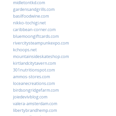
midletontkd.com
gardensandgrills.com
basilfoodwine.com
nikko-tochigi.net
caribbean-corner.com
bluemoongiftcards.com
rivercitysteampunkexpo.com
kchoops.net
mountainsideskateshop.com
kirtlandcitytavern.com
301nutritionspot.com
ammos-stores.com
loceanecreations.com
birdsongridgefarm.com
joiedevivblog.com
valera-amsterdam.com
libertybrandhemp.com