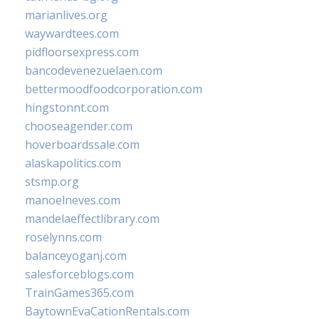
marianlives.org
waywardtees.com
pidfloorsexpress.com
bancodevenezuelaen.com
bettermoodfoodcorporation.com
hingstonnt.com
chooseagender.com
hoverboardssale.com
alaskapolitics.com
stsmp.org
manoelneves.com
mandelaeffectlibrary.com
roselynns.com
balanceyoganj.com
salesforceblogs.com
TrainGames365.com
BaytownEvaCationRentals.com