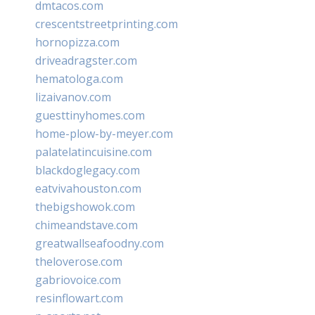
dmtacos.com
crescentstreetprinting.com
hornopizza.com
driveadragster.com
hematologa.com
lizaivanov.com
guesttinyhomes.com
home-plow-by-meyer.com
palatelatincuisine.com
blackdoglegacy.com
eatvivahouston.com
thebigshowok.com
chimeandstave.com
greatwallseafoodny.com
theloverose.com
gabriovoice.com
resinflowart.com