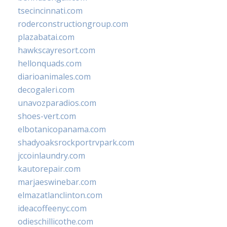
tsecincinnati.com
roderconstructiongroup.com
plazabatai.com
hawkscayresort.com
hellonquads.com
diarioanimales.com
decogaleri.com
unavozparadios.com
shoes-vert.com
elbotanicopanama.com
shadyoaksrockportrvpark.com
jccoinlaundry.com
kautorepair.com
marjaeswinebar.com
elmazatlanclinton.com
ideacoffeenyc.com
odieschillicothe.com