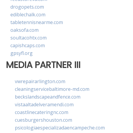
drogopets.com
ediblechalk.com
tabletennisnearme.com
oaksofa.com
soultacohtx.com
capishcaps.com
gpsyfl.org
MEDIA PARTNER III
vwrepairarlington.com
cleaningservicebaltimore-md.com
beckslandscapeandfence.com
vistaaltadelveramendi.com
coastlinecateringnc.com
cuesburgershouston.com
psicologiaespecializadaencampeche.com