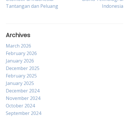
Tantangan dan Peluang
Indonesia
navigation
Archives
March 2026
February 2026
January 2026
December 2025
February 2025
January 2025
December 2024
November 2024
October 2024
September 2024