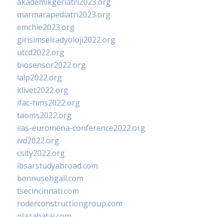
akademikgeriatri2023.org
marmarapediatri2023.org
emchie2023.org
girisimselradyoloji2022.org
utcd2022.org
biosensor2022.org
ialp2022.org
klivet2022.org
ifac-hms2022.org
taoms2022.org
iias-euromena-conference2022.org
ivd2022.org
csity2022.org
ibsarstudyabroad.com
bennusehgall.com
tsecincinnati.com
roderconstructiongroup.com
plazabatai.com