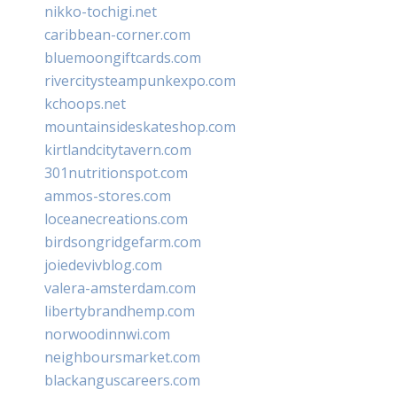
nikko-tochigi.net
caribbean-corner.com
bluemoongiftcards.com
rivercitysteampunkexpo.com
kchoops.net
mountainsideskateshop.com
kirtlandcitytavern.com
301nutritionspot.com
ammos-stores.com
loceanecreations.com
birdsongridgefarm.com
joiedevivblog.com
valera-amsterdam.com
libertybrandhemp.com
norwoodinnwi.com
neighboursmarket.com
blackanguscareers.com