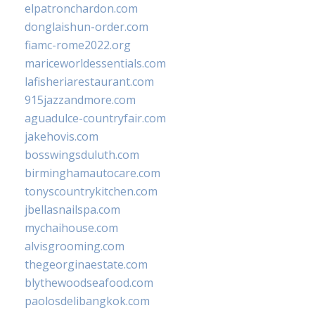
elpatronchardon.com
donglaishun-order.com
fiamc-rome2022.org
mariceworldessentials.com
lafisheriarestaurant.com
915jazzandmore.com
aguadulce-countryfair.com
jakehovis.com
bosswingsduluth.com
birminghamautocare.com
tonyscountrykitchen.com
jbellasnailspa.com
mychaihouse.com
alvisgrooming.com
thegeorginaestate.com
blythewoodseafood.com
paolosdelibangkok.com