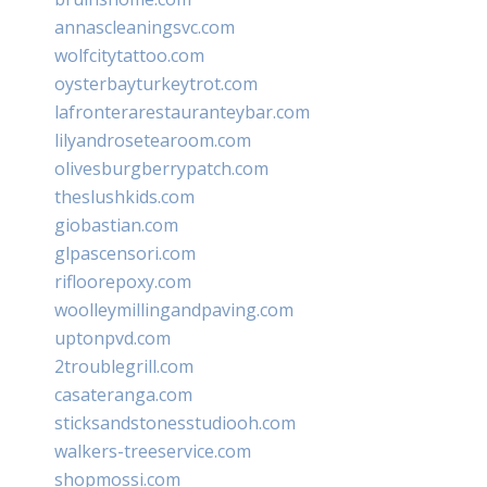
annascleaningsvc.com
wolfcitytattoo.com
oysterbayturkeytrot.com
lafronterarestauranteybar.com
lilyandrosetearoom.com
olivesburgberrypatch.com
theslushkids.com
giobastian.com
glpascensori.com
rifloorepoxy.com
woolleymillingandpaving.com
uptonpvd.com
2troublegrill.com
casateranga.com
sticksandstonesstudiooh.com
walkers-treeservice.com
shopmossi.com