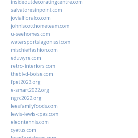
insideoutdecoratingcentre.com
salvatoresinpoint.com
jovialfloralco.com
johnlscotthometeam.com
u-seehomes.com
watersportslagonissi.com
mischieffashion.com
eduwyre.com
retro-interiors.com
theblvd-boise.com
fpet2023.org
e-smart2022.org
ngrc2022.org
leesfamilyfoods.com
lewis-lewis-cpas.com
eleontennis.com
cyetus.com