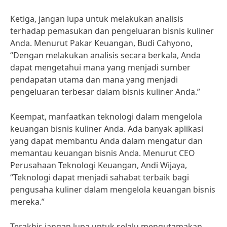
Ketiga, jangan lupa untuk melakukan analisis
terhadap pemasukan dan pengeluaran bisnis kuliner
Anda. Menurut Pakar Keuangan, Budi Cahyono,
“Dengan melakukan analisis secara berkala, Anda
dapat mengetahui mana yang menjadi sumber
pendapatan utama dan mana yang menjadi
pengeluaran terbesar dalam bisnis kuliner Anda.”
Keempat, manfaatkan teknologi dalam mengelola
keuangan bisnis kuliner Anda. Ada banyak aplikasi
yang dapat membantu Anda dalam mengatur dan
memantau keuangan bisnis Anda. Menurut CEO
Perusahaan Teknologi Keuangan, Andi Wijaya,
“Teknologi dapat menjadi sahabat terbaik bagi
pengusaha kuliner dalam mengelola keuangan bisnis
mereka.”
Terakhir, jangan lupa untuk selalu mengutamakan