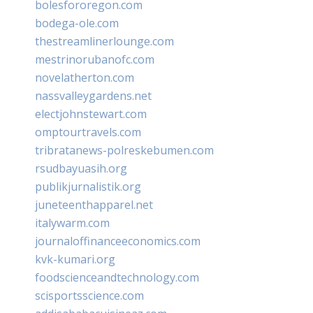
bolesfororegon.com
bodega-ole.com
thestreamlinerlounge.com
mestrinorubanofc.com
novelatherton.com
nassvalleygardens.net
electjohnstewart.com
omptourtravels.com
tribratanews-polreskebumen.com
rsudbayuasih.org
publikjurnalistik.org
juneteenthapparel.net
italywarm.com
journaloffinanceeconomics.com
kvk-kumari.org
foodscienceandtechnology.com
scisportsscience.com