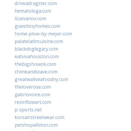
driveadragster.com
hematologa.com
lizaivanov.com
guesttinyhomes.com
home-plow-by-meyer.com
palatelatincuisine.com
blackdoglegacy.com
eatvivahouston.com
thebigshowok.com
chimeandstave.com
greatwallseafoodny.com
theloverose.com
gabriovoice.com
resinflowart.com
p-sports.net
korsairstreetwear.com
petshopallston.com