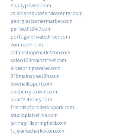
happypawspl.com
callahansautoservicecenter.com
georgiascornermarket.com
perfectfit24-7.com
portugalprivatedriver.com
von-racer.com
coffeeshopcharleston.com
salon104mainstreet.com
alkaspringswater.com
318mainstreet8h.com
lovenailsspari.com
oakberry-kuwait.com
quartzliterary.com
friendsofbroderickpark.com
studiopiattellina.com
jannagrillspringfield.com
fujiyamacharleston.com