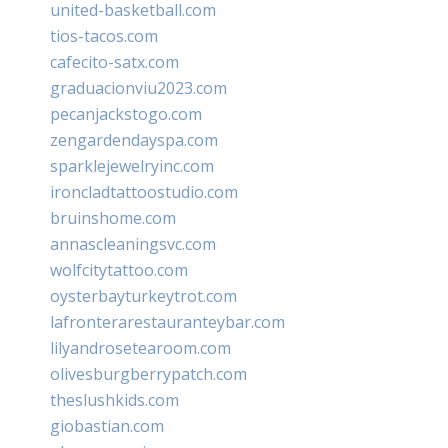
united-basketball.com
tios-tacos.com
cafecito-satx.com
graduacionviu2023.com
pecanjackstogo.com
zengardendayspa.com
sparklejewelryinc.com
ironcladtattoostudio.com
bruinshome.com
annascleaningsvc.com
wolfcitytattoo.com
oysterbayturkeytrot.com
lafronterarestauranteybar.com
lilyandrosetearoom.com
olivesburgberrypatch.com
theslushkids.com
giobastian.com