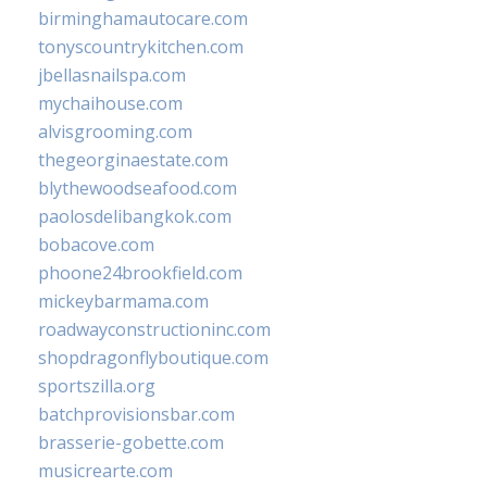
birminghamautocare.com
tonyscountrykitchen.com
jbellasnailspa.com
mychaihouse.com
alvisgrooming.com
thegeorginaestate.com
blythewoodseafood.com
paolosdelibangkok.com
bobacove.com
phoone24brookfield.com
mickeybarmama.com
roadwayconstructioninc.com
shopdragonflyboutique.com
sportszilla.org
batchprovisionsbar.com
brasserie-gobette.com
musicrearte.com