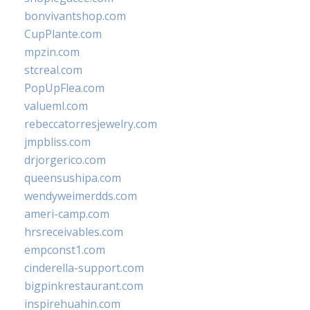
bonvivantshop.com
CupPlante.com
mpzin.com
stcreal.com
PopUpFlea.com
valueml.com
rebeccatorresjewelry.com
jmpbliss.com
drjorgerico.com
queensushipa.com
wendyweimerdds.com
ameri-camp.com
hrsreceivables.com
empconst1.com
cinderella-support.com
bigpinkrestaurant.com
inspirehuahin.com