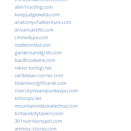
allin1roofing.com
keepjudgewebb.com
anatomyofadventure.com
drivancastillo.com
cmmedspa.com
midletontkd.com
gardensandgrills.com
basilfoodwine.com
nikko-tochigi.net
caribbean-corner.com
bluemoongiftcards.com
rivercitysteampunkexpo.com
kchoops.net
mountainsideskateshop.com
kirtlandcitytavern.com
301nutritionspot.com
ammos-stores.com