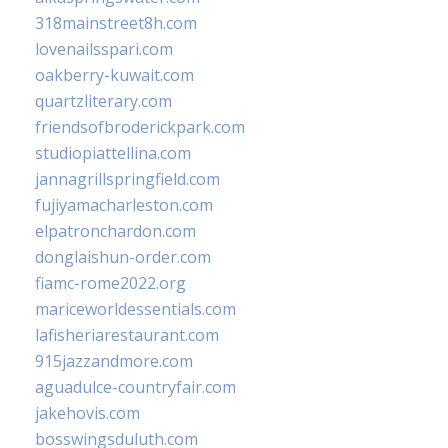
318mainstreet8h.com
lovenailsspari.com
oakberry-kuwait.com
quartzliterary.com
friendsofbroderickpark.com
studiopiattellina.com
jannagrillspringfield.com
fujiyamacharleston.com
elpatronchardon.com
donglaishun-order.com
fiamc-rome2022.org
mariceworldessentials.com
lafisheriarestaurant.com
915jazzandmore.com
aguadulce-countryfair.com
jakehovis.com
bosswingsduluth.com