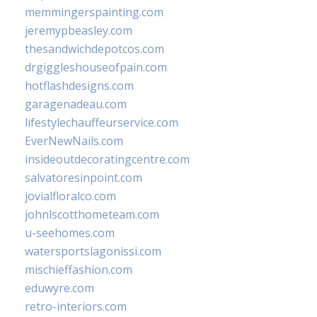
memmingerspainting.com
jeremypbeasley.com
thesandwichdepotcos.com
drgiggleshouseofpain.com
hotflashdesigns.com
garagenadeau.com
lifestylechauffeurservice.com
EverNewNails.com
insideoutdecoratingcentre.com
salvatoresinpoint.com
jovialfloralco.com
johnlscotthometeam.com
u-seehomes.com
watersportslagonissi.com
mischieffashion.com
eduwyre.com
retro-interiors.com