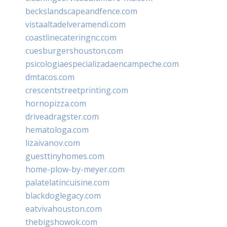
beckslandscapeandfence.com
vistaaltadelveramendi.com
coastlinecateringnc.com
cuesburgershouston.com
psicologiaespecializadaencampeche.com
dmtacos.com
crescentstreetprinting.com
hornopizza.com
driveadragster.com
hematologa.com
lizaivanov.com
guesttinyhomes.com
home-plow-by-meyer.com
palatelatincuisine.com
blackdoglegacy.com
eatvivahouston.com
thebigshowok.com