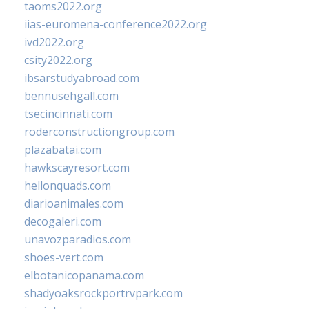
taoms2022.org
iias-euromena-conference2022.org
ivd2022.org
csity2022.org
ibsarstudyabroad.com
bennusehgall.com
tsecincinnati.com
roderconstructiongroup.com
plazabatai.com
hawkscayresort.com
hellonquads.com
diarioanimales.com
decogaleri.com
unavozparadios.com
shoes-vert.com
elbotanicopanama.com
shadyoaksrockportrvpark.com