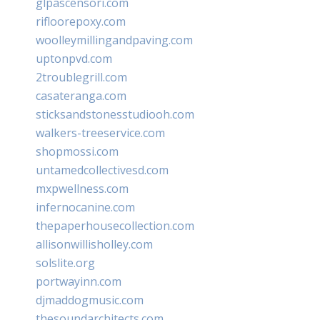
glpascensori.com
rifloorepoxy.com
woolleymillingandpaving.com
uptonpvd.com
2troublegrill.com
casateranga.com
sticksandstonesstudiooh.com
walkers-treeservice.com
shopmossi.com
untamedcollectivesd.com
mxpwellness.com
infernocanine.com
thepaperhousecollection.com
allisonwillisholley.com
solslite.org
portwayinn.com
djmaddogmusic.com
thesoundarchitects.com