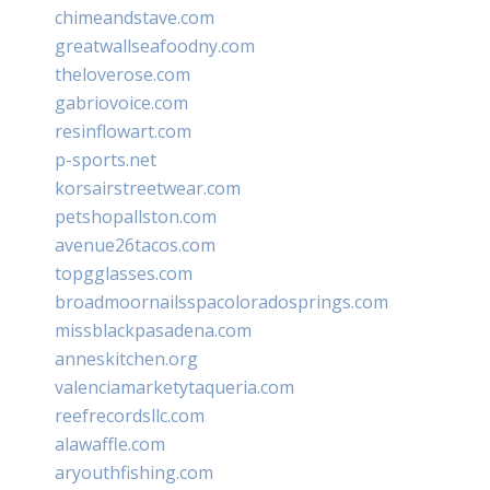
chimeandstave.com
greatwallseafoodny.com
theloverose.com
gabriovoice.com
resinflowart.com
p-sports.net
korsairstreetwear.com
petshopallston.com
avenue26tacos.com
topgglasses.com
broadmoornailsspacoloradosprings.com
missblackpasadena.com
anneskitchen.org
valenciamarketytaqueria.com
reefrecordsllc.com
alawaffle.com
aryouthfishing.com