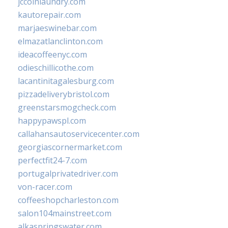
jccoinlaundry.com
kautorepair.com
marjaeswinebar.com
elmazatlanclinton.com
ideacoffeenyc.com
odieschillicothe.com
lacantinitagalesburg.com
pizzadeliverybristol.com
greenstarsmogcheck.com
happypawspl.com
callahansautoservicecenter.com
georgiascornermarket.com
perfectfit24-7.com
portugalprivatedriver.com
von-racer.com
coffeeshopcharleston.com
salon104mainstreet.com
alkaspringswater.com