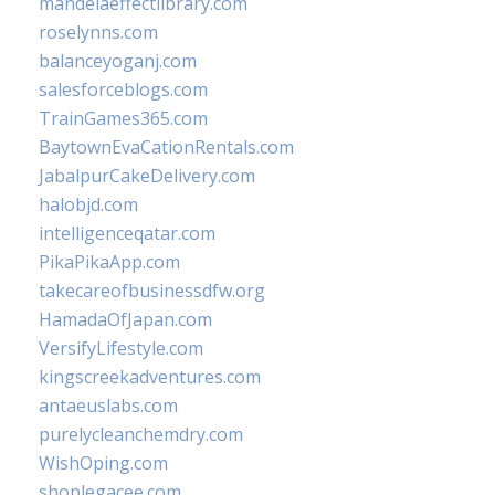
mandelaeffectlibrary.com
roselynns.com
balanceyoganj.com
salesforceblogs.com
TrainGames365.com
BaytownEvaCationRentals.com
JabalpurCakeDelivery.com
halobjd.com
intelligenceqatar.com
PikaPikaApp.com
takecareofbusinessdfw.org
HamadaOfJapan.com
VersifyLifestyle.com
kingscreekadventures.com
antaeuslabs.com
purelycleanchemdry.com
WishOping.com
shoplegacee.com