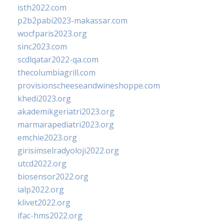
isth2022.com
p2b2pabi2023-makassar.com
wocfparis2023.org
sinc2023.com
scdlqatar2022-qa.com
thecolumbiagrill.com
provisionscheeseandwineshoppe.com
khedi2023.org
akademikgeriatri2023.org
marmarapediatri2023.org
emchie2023.org
girisimselradyoloji2022.org
utcd2022.org
biosensor2022.org
ialp2022.org
klivet2022.org
ifac-hms2022.org