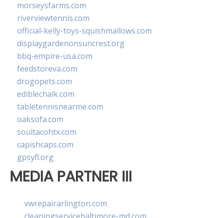
morseysfarms.com
riverviewtennis.com
official-kelly-toys-squishmallows.com
displaygardenonsuncrest.org
bbq-empire-usa.com
feedstoreva.com
drogopets.com
ediblechalk.com
tabletennisnearme.com
oaksofa.com
soultacohtx.com
capishcaps.com
gpsyfl.org
MEDIA PARTNER III
vwrepairarlington.com
cleaningservicebaltimore-md.com