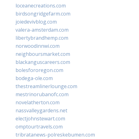
loceanecreations.com
birdsongridgefarm.com
joiedevivblog.com
valera-amsterdam.com
libertybrandhemp.com
norwoodinnwi.com
neighboursmarket.com
blackanguscareers.com
bolesfororegon.com
bodega-ole.com
thestreamlinerlounge.com
mestrinorubanofc.com
novelatherton.com
nassvalleygardens.net
electjohnstewart.com
omptourtravels.com
tribratanews-polreskebumen.com