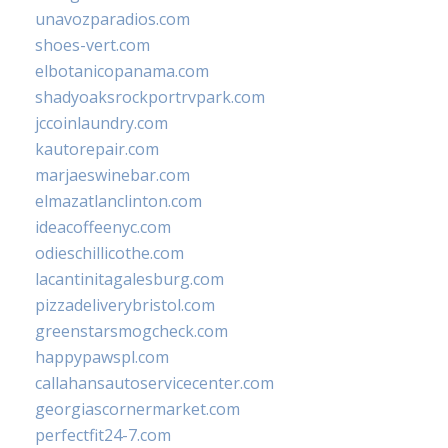
unavozparadios.com
shoes-vert.com
elbotanicopanama.com
shadyoaksrockportrvpark.com
jccoinlaundry.com
kautorepair.com
marjaeswinebar.com
elmazatlanclinton.com
ideacoffeenyc.com
odieschillicothe.com
lacantinitagalesburg.com
pizzadeliverybristol.com
greenstarsmogcheck.com
happypawspl.com
callahansautoservicecenter.com
georgiascornermarket.com
perfectfit24-7.com