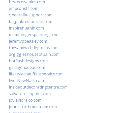
hrsreceivables.com
empconst1.com
cinderella-support.com
bigpinkrestaurant.com
inspirehuahin.com
memmingerspainting.com
jeremypbeasley.com
thesandwichdepotcos.com
drgiggleshouseofpain.com
hotflashdesigns.com
garagenadeau.com
lifestylechauffeurservice.com
EverNewNails.com
insideoutdecoratingcentre.com
salvatoresinpoint.com
jovialfloralco.com
johnlscotthometeam.com