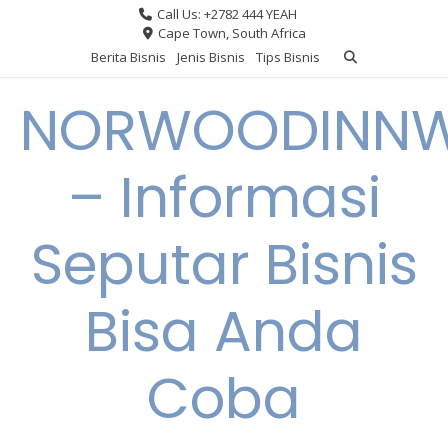
Skip
Call Us: +2782 444 YEAH
to
Cape Town, South Africa
content
Berita Bisnis
Jenis Bisnis
Tips Bisnis
NORWOODINNW
– Informasi
Seputar Bisnis
Bisa Anda
Coba