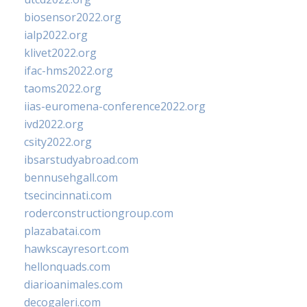
biosensor2022.org
ialp2022.org
klivet2022.org
ifac-hms2022.org
taoms2022.org
iias-euromena-conference2022.org
ivd2022.org
csity2022.org
ibsarstudyabroad.com
bennusehgall.com
tsecincinnati.com
roderconstructiongroup.com
plazabatai.com
hawkscayresort.com
hellonquads.com
diarioanimales.com
decogaleri.com