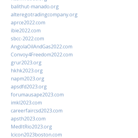
balithut-manado.org
alteregotradingcompany.org
aprce2022.com
ibie2022.com
sbcc-2022.com
AngolaOilAndGas2022.com
Convoy4Freedom2022.com
grur2023.org
hkhk2023.org
napm2023.org
apsdfd2023.org
forumausape2023.com
imkl2023.com
careerfaircsd2023.com
apsth2023.com
MedItRio2023.org
lcicon2023boston.com