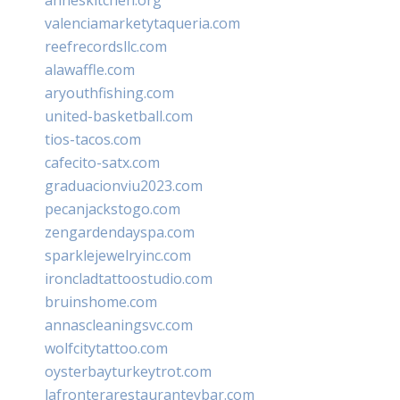
valenciamarketytaqueria.com
reefrecordsllc.com
alawaffle.com
aryouthfishing.com
united-basketball.com
tios-tacos.com
cafecito-satx.com
graduacionviu2023.com
pecanjackstogo.com
zengardendayspa.com
sparklejewelryinc.com
ironcladtattoostudio.com
bruinshome.com
annascleaningsvc.com
wolfcitytattoo.com
oysterbayturkeytrot.com
lafronterarestauranteybar.com