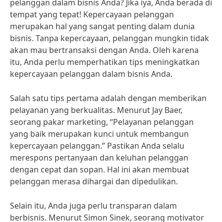
pelanggan dalam bisnis Anda? Jika iya, Anda berada di
tempat yang tepat! Kepercayaan pelanggan
merupakan hal yang sangat penting dalam dunia
bisnis. Tanpa kepercayaan, pelanggan mungkin tidak
akan mau bertransaksi dengan Anda. Oleh karena
itu, Anda perlu memperhatikan tips meningkatkan
kepercayaan pelanggan dalam bisnis Anda.
Salah satu tips pertama adalah dengan memberikan
pelayanan yang berkualitas. Menurut Jay Baer,
seorang pakar marketing, “Pelayanan pelanggan
yang baik merupakan kunci untuk membangun
kepercayaan pelanggan.” Pastikan Anda selalu
merespons pertanyaan dan keluhan pelanggan
dengan cepat dan sopan. Hal ini akan membuat
pelanggan merasa dihargai dan dipedulikan.
Selain itu, Anda juga perlu transparan dalam
berbisnis. Menurut Simon Sinek, seorang motivator