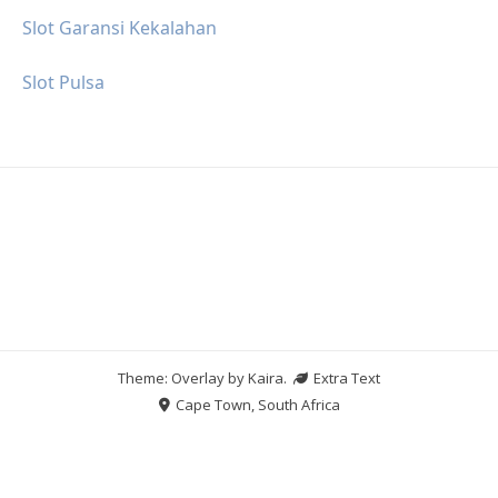
Slot Garansi Kekalahan
Slot Pulsa
Theme: Overlay by
Kaira
.
Extra Text
Cape Town, South Africa