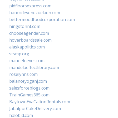
pidfloorsexpress.com
bancodevenezuelaen.com
bettermoodfoodcorporation.com
hingstonnt.com
chooseagender.com
hoverboardssale.com
alaskapolitics.com
stsmp.org
manoelneves.com
mandelaeffectlibrary.com
roselynns.com
balanceyoganj.com
salesforceblogs.com
TrainGames365.com
BaytownEvaCationRentals.com
JabalpurCakeDelivery.com
halobjd.com