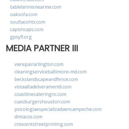
tabletennisnearme.com
oaksofa.com
soultacohtx.com
capishcaps.com
gpsyfl.org
MEDIA PARTNER III
vwrepairarlington.com
cleaningservicebaltimore-md.com
beckslandscapeandfence.com
vistaaltadelveramendi.com
coastlinecateringnc.com
cuesburgershouston.com
psicologiaespecializadaencampeche.com
dmtacos.com
crescentstreetprinting.com