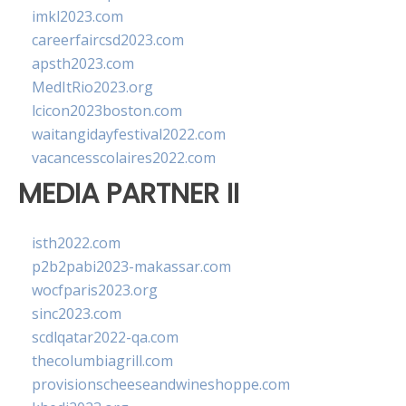
imkl2023.com
careerfaircsd2023.com
apsth2023.com
MedItRio2023.org
lcicon2023boston.com
waitangidayfestival2022.com
vacancesscolaires2022.com
MEDIA PARTNER II
isth2022.com
p2b2pabi2023-makassar.com
wocfparis2023.org
sinc2023.com
scdlqatar2022-qa.com
thecolumbiagrill.com
provisionscheeseandwineshoppe.com