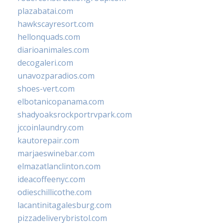
plazabatai.com
hawkscayresort.com
hellonquads.com
diarioanimales.com
decogaleri.com
unavozparadios.com
shoes-vert.com
elbotanicopanama.com
shadyoaksrockportrvpark.com
jccoinlaundry.com
kautorepair.com
marjaeswinebar.com
elmazatlanclinton.com
ideacoffeenyc.com
odieschillicothe.com
lacantinitagalesburg.com
pizzadeliverybristol.com