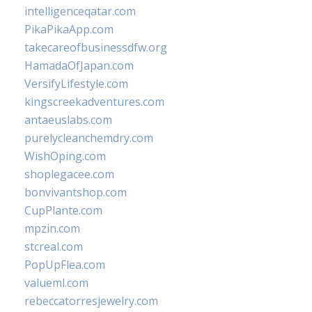
intelligenceqatar.com
PikaPikaApp.com
takecareofbusinessdfw.org
HamadaOfJapan.com
VersifyLifestyle.com
kingscreekadventures.com
antaeuslabs.com
purelycleanchemdry.com
WishOping.com
shoplegacee.com
bonvivantshop.com
CupPlante.com
mpzin.com
stcreal.com
PopUpFlea.com
valueml.com
rebeccatorresjewelry.com