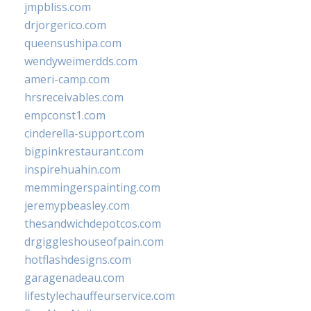
jmpbliss.com
drjorgerico.com
queensushipa.com
wendyweimerdds.com
ameri-camp.com
hrsreceivables.com
empconst1.com
cinderella-support.com
bigpinkrestaurant.com
inspirehuahin.com
memmingerspainting.com
jeremypbeasley.com
thesandwichdepotcos.com
drgiggleshouseofpain.com
hotflashdesigns.com
garagenadeau.com
lifestylechauffeurservice.com