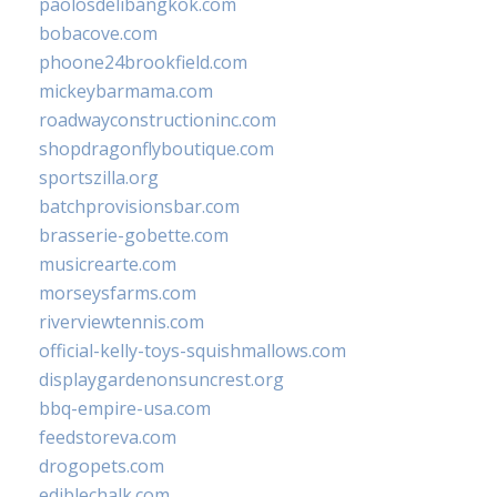
paolosdelibangkok.com
bobacove.com
phoone24brookfield.com
mickeybarmama.com
roadwayconstructioninc.com
shopdragonflyboutique.com
sportszilla.org
batchprovisionsbar.com
brasserie-gobette.com
musicrearte.com
morseysfarms.com
riverviewtennis.com
official-kelly-toys-squishmallows.com
displaygardenonsuncrest.org
bbq-empire-usa.com
feedstoreva.com
drogopets.com
ediblechalk.com