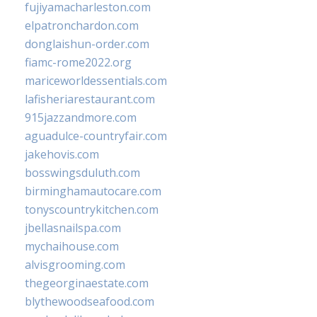
fujiyamacharleston.com
elpatronchardon.com
donglaishun-order.com
fiamc-rome2022.org
mariceworldessentials.com
lafisheriarestaurant.com
915jazzandmore.com
aguadulce-countryfair.com
jakehovis.com
bosswingsduluth.com
birminghamautocare.com
tonyscountrykitchen.com
jbellasnailspa.com
mychaihouse.com
alvisgrooming.com
thegeorginaestate.com
blythewoodseafood.com