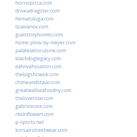
hornopizza.com
driveadragster.com
hematologa.com
lizaivanov.com
guesttinyhomes.com
home-plow-by-meyer.com
palatelatincuisine.com
blackdoglegacy.com
eatvivahouston.com
thebigshowok.com
chimeandstave.com
greatwallseafoodny.com
theloverose.com
gabriovoice.com
resinflowart.com
p-sports.net
korsairstreetwear.com