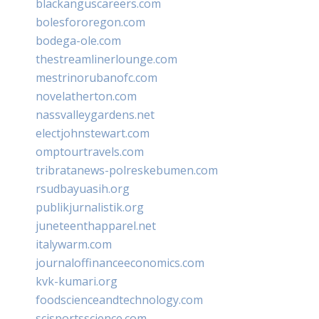
blackanguscareers.com
bolesfororegon.com
bodega-ole.com
thestreamlinerlounge.com
mestrinorubanofc.com
novelatherton.com
nassvalleygardens.net
electjohnstewart.com
omptourtravels.com
tribratanews-polreskebumen.com
rsudbayuasih.org
publikjurnalistik.org
juneteenthapparel.net
italywarm.com
journaloffinanceeconomics.com
kvk-kumari.org
foodscienceandtechnology.com
scisportsscience.com