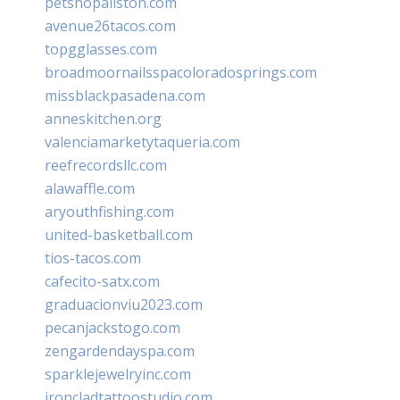
petshopallston.com
avenue26tacos.com
topgglasses.com
broadmoornailsspacoloradosprings.com
missblackpasadena.com
anneskitchen.org
valenciamarketytaqueria.com
reefrecordsllc.com
alawaffle.com
aryouthfishing.com
united-basketball.com
tios-tacos.com
cafecito-satx.com
graduacionviu2023.com
pecanjackstogo.com
zengardendayspa.com
sparklejewelryinc.com
ironcladtattoostudio.com