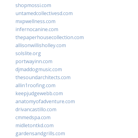
shopmossi.com
untamedcollectivesd.com
mxpwellness.com
infernocanine.com
thepaperhousecollection.com
allisonwillisholley.com
solslite.org
portwayinn.com
djmaddogmusic.com
thesoundarchitects.com
allin1roofing.com
keepjudgewebb.com
anatomyofadventure.com
drivancastillo.com
cmmedspa.com
midletontkd.com
gardensandgrills.com