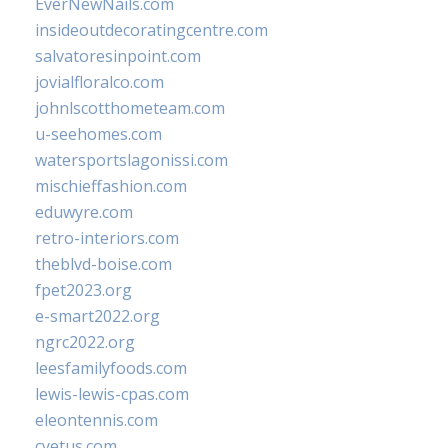
EverNewNails.com
insideoutdecoratingcentre.com
salvatoresinpoint.com
jovialfloralco.com
johnlscotthometeam.com
u-seehomes.com
watersportslagonissi.com
mischieffashion.com
eduwyre.com
retro-interiors.com
theblvd-boise.com
fpet2023.org
e-smart2022.org
ngrc2022.org
leesfamilyfoods.com
lewis-lewis-cpas.com
eleontennis.com
cyetus.com