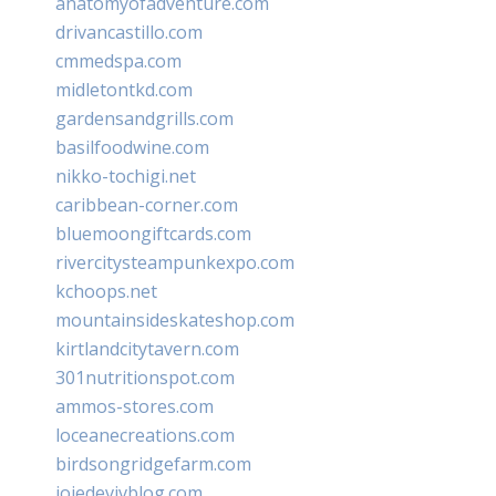
anatomyofadventure.com
drivancastillo.com
cmmedspa.com
midletontkd.com
gardensandgrills.com
basilfoodwine.com
nikko-tochigi.net
caribbean-corner.com
bluemoongiftcards.com
rivercitysteampunkexpo.com
kchoops.net
mountainsideskateshop.com
kirtlandcitytavern.com
301nutritionspot.com
ammos-stores.com
loceanecreations.com
birdsongridgefarm.com
joiedevivblog.com