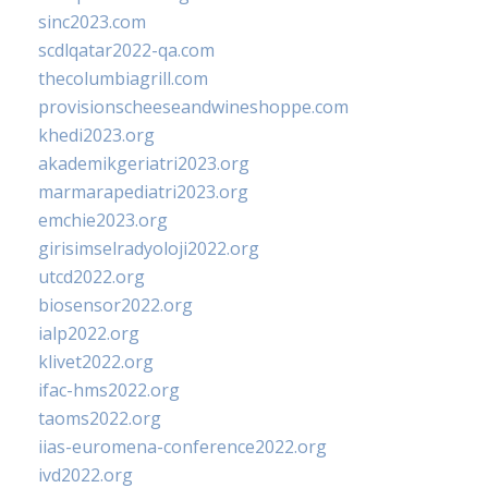
sinc2023.com
scdlqatar2022-qa.com
thecolumbiagrill.com
provisionscheeseandwineshoppe.com
khedi2023.org
akademikgeriatri2023.org
marmarapediatri2023.org
emchie2023.org
girisimselradyoloji2022.org
utcd2022.org
biosensor2022.org
ialp2022.org
klivet2022.org
ifac-hms2022.org
taoms2022.org
iias-euromena-conference2022.org
ivd2022.org