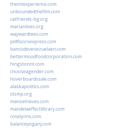
theintexperience.com
unboundedthefilm.com
catfriends-bg.org
marianlives.org
waywardtees.com
pidfloorsexpress.com
bancodevenezuelaen.com
bettermoodfoodcorporation.com
hingstonnt.com
chooseagender.com
hoverboardssale.com
alaskapolitics.com
stsmp.org
manoelneves.com
mandelaeffectlibrary.com
roselynns.com
balanceyoganj.com