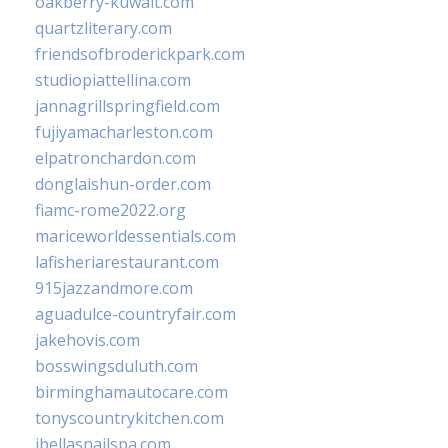
oakberry-kuwait.com
quartzliterary.com
friendsofbroderickpark.com
studiopiattellina.com
jannagrillspringfield.com
fujiyamacharleston.com
elpatronchardon.com
donglaishun-order.com
fiamc-rome2022.org
mariceworldessentials.com
lafisheriarestaurant.com
915jazzandmore.com
aguadulce-countryfair.com
jakehovis.com
bosswingsduluth.com
birminghamautocare.com
tonyscountrykitchen.com
jbellasnailspa.com