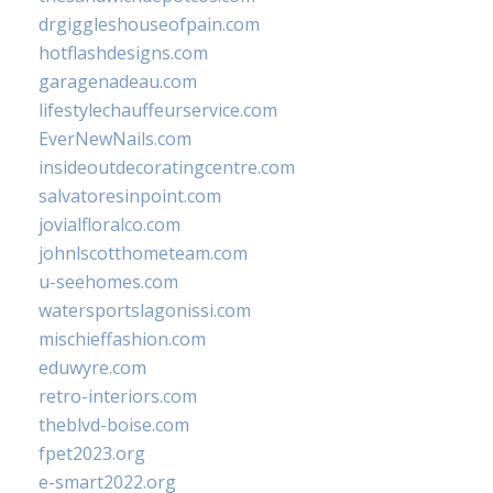
drgiggleshouseofpain.com
hotflashdesigns.com
garagenadeau.com
lifestylechauffeurservice.com
EverNewNails.com
insideoutdecoratingcentre.com
salvatoresinpoint.com
jovialfloralco.com
johnlscotthometeam.com
u-seehomes.com
watersportslagonissi.com
mischieffashion.com
eduwyre.com
retro-interiors.com
theblvd-boise.com
fpet2023.org
e-smart2022.org