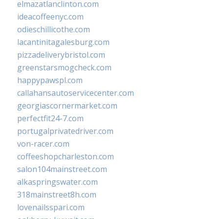
elmazatlanclinton.com
ideacoffeenyc.com
odieschillicothe.com
lacantinitagalesburg.com
pizzadeliverybristol.com
greenstarsmogcheck.com
happypawspl.com
callahansautoservicecenter.com
georgiascornermarket.com
perfectfit24-7.com
portugalprivatedriver.com
von-racer.com
coffeeshopcharleston.com
salon104mainstreet.com
alkaspringswater.com
318mainstreet8h.com
lovenailsspari.com