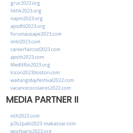
grur2023.org
hkhk2023.org
napm2023.org
apsdfd2023.org
forumausape2023.com
imkl2023.com
careerfaircsd2023.com
apsth2023.com
MedItRio2023.org
lcicon2023boston.com
waitangidayfestival2022.com
vacancesscolaires2022.com
MEDIA PARTNER II
isth2022.com
p2b2pabi2023-makassar.com
wocfparis2023.org