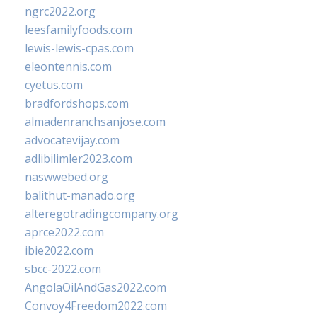
ngrc2022.org
leesfamilyfoods.com
lewis-lewis-cpas.com
eleontennis.com
cyetus.com
bradfordshops.com
almadenranchsanjose.com
advocatevijay.com
adlibilimler2023.com
naswwebed.org
balithut-manado.org
alteregotradingcompany.org
aprce2022.com
ibie2022.com
sbcc-2022.com
AngolaOilAndGas2022.com
Convoy4Freedom2022.com