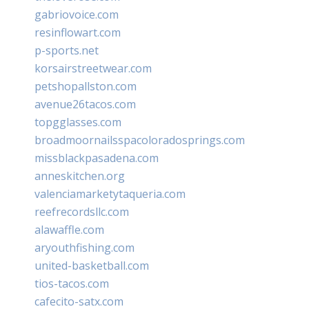
gabriovoice.com
resinflowart.com
p-sports.net
korsairstreetwear.com
petshopallston.com
avenue26tacos.com
topgglasses.com
broadmoornailsspacoloradosprings.com
missblackpasadena.com
anneskitchen.org
valenciamarketytaqueria.com
reefrecordsllc.com
alawaffle.com
aryouthfishing.com
united-basketball.com
tios-tacos.com
cafecito-satx.com