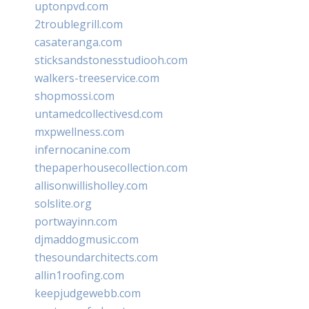
uptonpvd.com
2troublegrill.com
casateranga.com
sticksandstonesstudiooh.com
walkers-treeservice.com
shopmossi.com
untamedcollectivesd.com
mxpwellness.com
infernocanine.com
thepaperhousecollection.com
allisonwillisholley.com
solslite.org
portwayinn.com
djmaddogmusic.com
thesoundarchitects.com
allin1roofing.com
keepjudgewebb.com