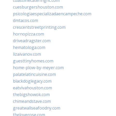
coastlinecateringnc.com
cuesburgershouston.com
psicologiaespecializadaencampeche.com
dmtacos.com
crescentstreetprinting.com
hornopizza.com
driveadragster.com
hematologa.com
lizaivanov.com
guesttinyhomes.com
home-plow-by-meyer.com
palatelatincuisine.com
blackdoglegacy.com
eatvivahouston.com
thebigshowok.com
chimeandstave.com
greatwallseafoodny.com
theloverose.com