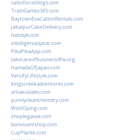
salesforceblogs.com
TrainGames365.com
BaytownEvaCationRentals.com
JabalpurCakeDelivery.com
halobjd.com
intelligenceqatar.com
PikaPikaApp.com
takecareofbusinessdfw.org
HamadaOfJapan.com
VersifyLifestyle.com
kingscreekadventures.com
antaeuslabs.com
purelycleanchemdry.com
WishOping.com
shoplegacee.com
bonvivantshop.com
CupPlante.com