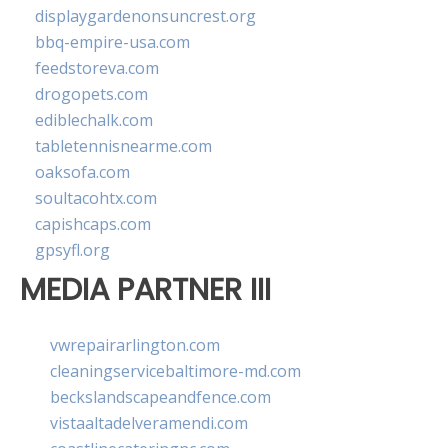
displaygardenonsuncrest.org
bbq-empire-usa.com
feedstoreva.com
drogopets.com
ediblechalk.com
tabletennisnearme.com
oaksofa.com
soultacohtx.com
capishcaps.com
gpsyfl.org
MEDIA PARTNER III
vwrepairarlington.com
cleaningservicebaltimore-md.com
beckslandscapeandfence.com
vistaaltadelveramendi.com