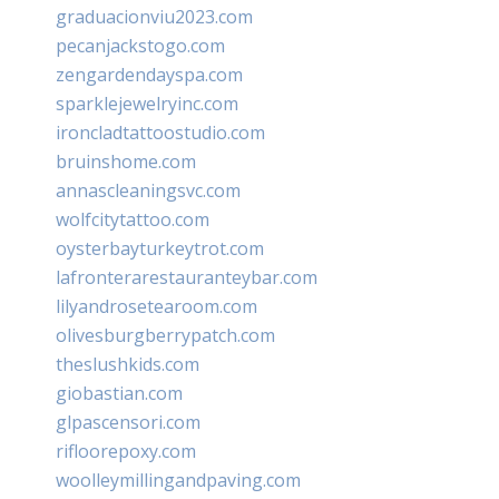
graduacionviu2023.com
pecanjackstogo.com
zengardendayspa.com
sparklejewelryinc.com
ironcladtattoostudio.com
bruinshome.com
annascleaningsvc.com
wolfcitytattoo.com
oysterbayturkeytrot.com
lafronterarestauranteybar.com
lilyandrosetearoom.com
olivesburgberrypatch.com
theslushkids.com
giobastian.com
glpascensori.com
rifloorepoxy.com
woolleymillingandpaving.com