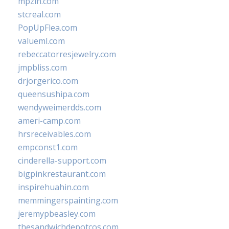
mpzin.com
stcreal.com
PopUpFlea.com
valueml.com
rebeccatorresjewelry.com
jmpbliss.com
drjorgerico.com
queensushipa.com
wendyweimerdds.com
ameri-camp.com
hrsreceivables.com
empconst1.com
cinderella-support.com
bigpinkrestaurant.com
inspirehuahin.com
memmingerspainting.com
jeremypbeasley.com
thesandwichdepotcos.com