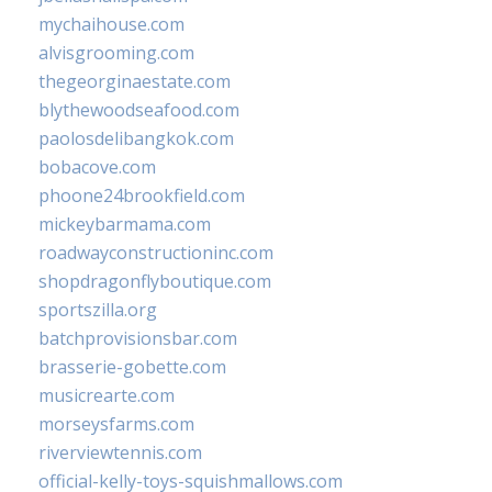
mychaihouse.com
alvisgrooming.com
thegeorginaestate.com
blythewoodseafood.com
paolosdelibangkok.com
bobacove.com
phoone24brookfield.com
mickeybarmama.com
roadwayconstructioninc.com
shopdragonflyboutique.com
sportszilla.org
batchprovisionsbar.com
brasserie-gobette.com
musicrearte.com
morseysfarms.com
riverviewtennis.com
official-kelly-toys-squishmallows.com