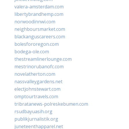
valera-amsterdam.com
libertybrandhemp.com
norwoodinnwi.com
neighboursmarket.com
blackanguscareers.com
bolesfororegon.com
bodega-ole.com
thestreamlinerlounge.com
mestrinorubanofc.com
novelatherton.com
nassvalleygardens.net
electjohnstewart.com
omptourtravels.com
tribratanews-polreskebumen.com
rsudbayuasih.org
publikjurnalistik.org
juneteenthapparel.net