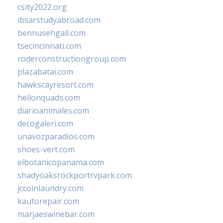
csity2022.org
ibsarstudyabroad.com
bennusehgall.com
tsecincinnati.com
roderconstructiongroup.com
plazabatai.com
hawkscayresort.com
hellonquads.com
diarioanimales.com
decogaleri.com
unavozparadios.com
shoes-vert.com
elbotanicopanama.com
shadyoaksrockportrvpark.com
jccoinlaundry.com
kautorepair.com
marjaeswinebar.com