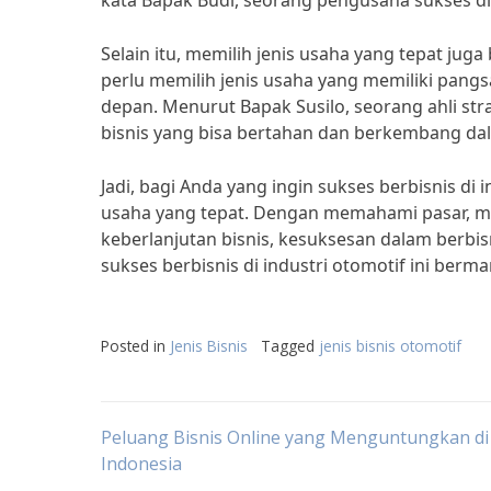
kata Bapak Budi, seorang pengusaha sukses di
Selain itu, memilih jenis usaha yang tepat ju
perlu memilih jenis usaha yang memiliki pang
depan. Menurut Bapak Susilo, seorang ahli stra
bisnis yang bisa bertahan dan berkembang da
Jadi, bagi Anda yang ingin sukses berbisnis di 
usaha yang tepat. Dengan memahami pasar, me
keberlanjutan bisnis, kesuksesan dalam berbisn
sukses berbisnis di industri otomotif ini berm
Posted in
Jenis Bisnis
Tagged
jenis bisnis otomotif
Post
Peluang Bisnis Online yang Menguntungkan di
Indonesia