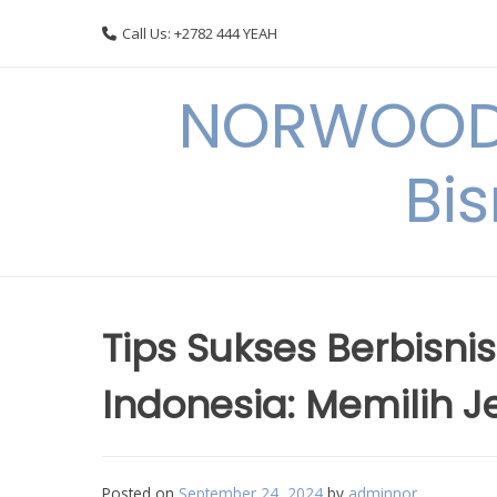
Skip
Call Us: +2782 444 YEAH
to
content
NORWOODI
Bi
Tips Sukses Berbisnis
Indonesia: Memilih 
Posted on
September 24, 2024
by
adminnor