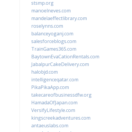
stsmp.org
manoelneves.com
mandelaeffectlibrary.com
roselynns.com
balanceyoganj.com
salesforceblogs.com
TrainGames365.com
BaytownEvaCationRentals.com
JabalpurCakeDelivery.com
halobjd.com
intelligenceqatar.com
PikaPikaApp.com
takecareofbusinessdfw.org
HamadaOfJapan.com
VersifyLifestyle.com
kingscreekadventures.com
antaeuslabs.com