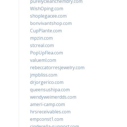
purelycleanchemdry.com
WishOping.com
shoplegacee.com
bonvivantshop.com
CupPlante.com
mpzin.com
stcreal.com
PopUpFlea.com
valueml.com
rebeccatorresjewelry.com
jmpbliss.com
drjorgerico.com
queensushipa.com
wendyweimerdds.com
ameri-camp.com
hrsreceivables.com
empconst1.com
cinderella-support.com