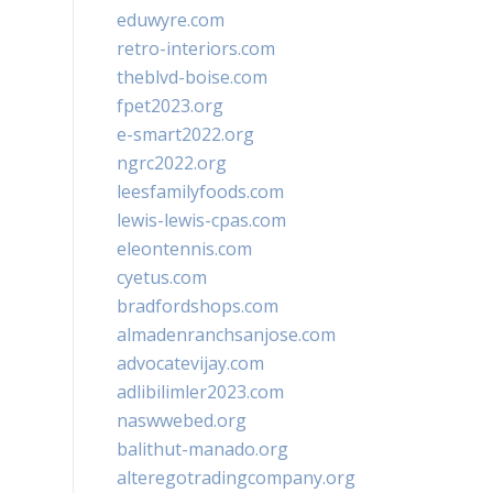
eduwyre.com
retro-interiors.com
theblvd-boise.com
fpet2023.org
e-smart2022.org
ngrc2022.org
leesfamilyfoods.com
lewis-lewis-cpas.com
eleontennis.com
cyetus.com
bradfordshops.com
almadenranchsanjose.com
advocatevijay.com
adlibilimler2023.com
naswwebed.org
balithut-manado.org
alteregotradingcompany.org