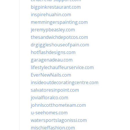
bigpinkrestaurant.com
inspirehuahin.com
memmingerspainting.com
jeremypbeasley.com
thesandwichdepotcos.com
drgiggleshouseofpain.com
hotflashdesigns.com
garagenadeau.com
lifestylechauffeurservice.com
EverNewNails.com
insideoutdecoratingcentre.com
salvatoresinpoint.com
jovialfloralco.com
johnlscotthometeam.com
u-seehomes.com
watersportslagonissi.com
mischieffashion.com