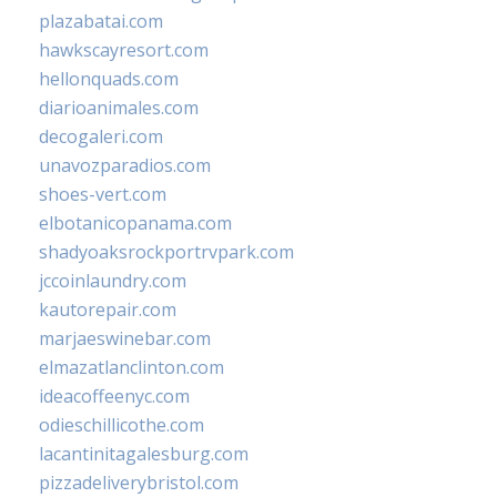
plazabatai.com
hawkscayresort.com
hellonquads.com
diarioanimales.com
decogaleri.com
unavozparadios.com
shoes-vert.com
elbotanicopanama.com
shadyoaksrockportrvpark.com
jccoinlaundry.com
kautorepair.com
marjaeswinebar.com
elmazatlanclinton.com
ideacoffeenyc.com
odieschillicothe.com
lacantinitagalesburg.com
pizzadeliverybristol.com