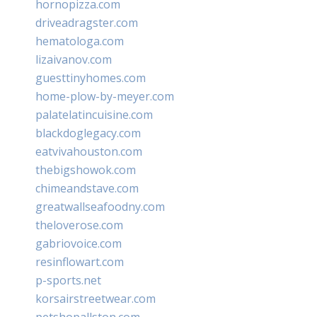
hornopizza.com
driveadragster.com
hematologa.com
lizaivanov.com
guesttinyhomes.com
home-plow-by-meyer.com
palatelatincuisine.com
blackdoglegacy.com
eatvivahouston.com
thebigshowok.com
chimeandstave.com
greatwallseafoodny.com
theloverose.com
gabriovoice.com
resinflowart.com
p-sports.net
korsairstreetwear.com
petshopallston.com