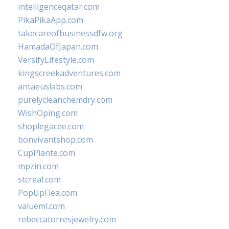
intelligenceqatar.com
PikaPikaApp.com
takecareofbusinessdfw.org
HamadaOfJapan.com
VersifyLifestyle.com
kingscreekadventures.com
antaeuslabs.com
purelycleanchemdry.com
WishOping.com
shoplegacee.com
bonvivantshop.com
CupPlante.com
mpzin.com
stcreal.com
PopUpFlea.com
valueml.com
rebeccatorresjewelry.com