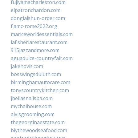
fujiyamacharleston.com
elpatronchardon.com
donglaishun-order.com
fiamc-rome2022.org
mariceworldessentials.com
lafisheriarestaurant.com
915jazzandmore.com
aguadulce-countryfair.com
jakehovis.com
bosswingsduluth.com
birminghamautocare.com
tonyscountrykitchen.com
jbellasnailspa.com
mychaihouse.com
alvisgrooming.com
thegeorginaestate.com
blythewoodseafood.com