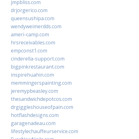
jmpbliss.com
drjorgerico.com
queensushipa.com
wendyweimerdds.com
ameri-camp.com
hrsreceivables.com
empconst1.com
cinderella-support.com
bigpinkrestaurant.com
inspirehuahin.com
memmingerspainting.com
jeremypbeasley.com
thesandwichdepotcos.com
drgiggleshouseofpain.com
hotflashdesigns.com
garagenadeau.com
lifestylechauffeurservice.com