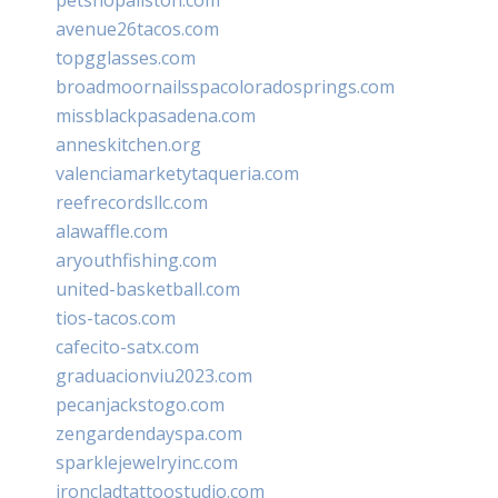
avenue26tacos.com
topgglasses.com
broadmoornailsspacoloradosprings.com
missblackpasadena.com
anneskitchen.org
valenciamarketytaqueria.com
reefrecordsllc.com
alawaffle.com
aryouthfishing.com
united-basketball.com
tios-tacos.com
cafecito-satx.com
graduacionviu2023.com
pecanjackstogo.com
zengardendayspa.com
sparklejewelryinc.com
ironcladtattoostudio.com