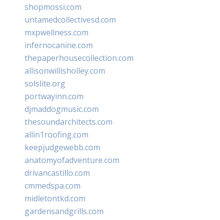
shopmossi.com
untamedcollectivesd.com
mxpwellness.com
infernocanine.com
thepaperhousecollection.com
allisonwillisholley.com
solslite.org
portwayinn.com
djmaddogmusic.com
thesoundarchitects.com
allin1roofing.com
keepjudgewebb.com
anatomyofadventure.com
drivancastillo.com
cmmedspa.com
midletontkd.com
gardensandgrills.com