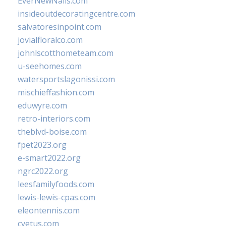
EverNewNails.com
insideoutdecoratingcentre.com
salvatoresinpoint.com
jovialfloralco.com
johnlscotthometeam.com
u-seehomes.com
watersportslagonissi.com
mischieffashion.com
eduwyre.com
retro-interiors.com
theblvd-boise.com
fpet2023.org
e-smart2022.org
ngrc2022.org
leesfamilyfoods.com
lewis-lewis-cpas.com
eleontennis.com
cyetus.com