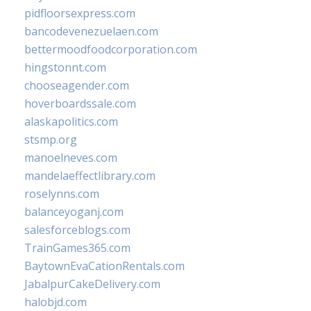
pidfloorsexpress.com
bancodevenezuelaen.com
bettermoodfoodcorporation.com
hingstonnt.com
chooseagender.com
hoverboardssale.com
alaskapolitics.com
stsmp.org
manoelneves.com
mandelaeffectlibrary.com
roselynns.com
balanceyoganj.com
salesforceblogs.com
TrainGames365.com
BaytownEvaCationRentals.com
JabalpurCakeDelivery.com
halobjd.com