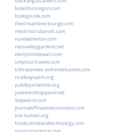
blackanguscareers.com
bolesfororegon.com
bodega-ole.com
thestreamlinerlounge.com
mestrinorubanofc.com
novelatherton.com
nassvalleygardens.net
electjohnstewart.com
omptourtravels.com
tribratanews-polreskebumen.com
rsudbayuasih.org
publikjurnalistik.org
juneteenthapparel.net
italywarm.com
journaloffinanceeconomics.com
kvk-kumari.org
foodscienceandtechnology.com
scisportsscience.com