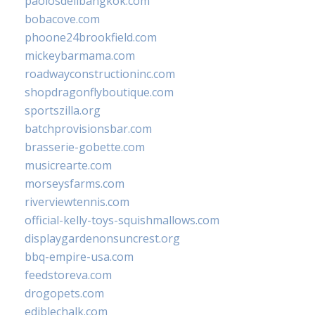
paolosdelibangkok.com
bobacove.com
phoone24brookfield.com
mickeybarmama.com
roadwayconstructioninc.com
shopdragonflyboutique.com
sportszilla.org
batchprovisionsbar.com
brasserie-gobette.com
musicrearte.com
morseysfarms.com
riverviewtennis.com
official-kelly-toys-squishmallows.com
displaygardenonsuncrest.org
bbq-empire-usa.com
feedstoreva.com
drogopets.com
ediblechalk.com