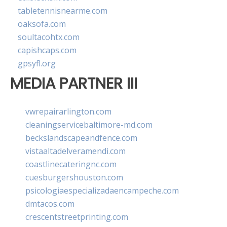
tabletennisnearme.com
oaksofa.com
soultacohtx.com
capishcaps.com
gpsyfl.org
MEDIA PARTNER III
vwrepairarlington.com
cleaningservicebaltimore-md.com
beckslandscapeandfence.com
vistaaltadelveramendi.com
coastlinecateringnc.com
cuesburgershouston.com
psicologiaespecializadaencampeche.com
dmtacos.com
crescentstreetprinting.com