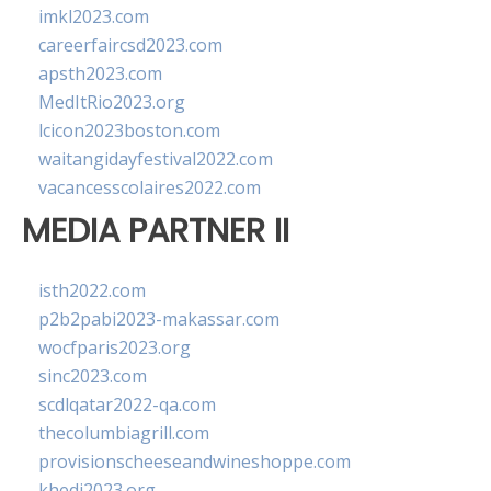
imkl2023.com
careerfaircsd2023.com
apsth2023.com
MedItRio2023.org
lcicon2023boston.com
waitangidayfestival2022.com
vacancesscolaires2022.com
MEDIA PARTNER II
isth2022.com
p2b2pabi2023-makassar.com
wocfparis2023.org
sinc2023.com
scdlqatar2022-qa.com
thecolumbiagrill.com
provisionscheeseandwineshoppe.com
khedi2023.org