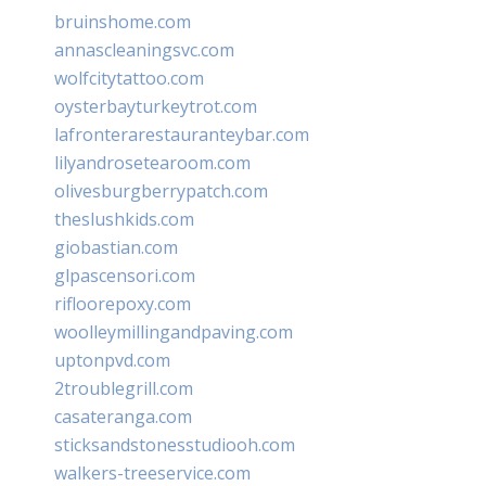
bruinshome.com
annascleaningsvc.com
wolfcitytattoo.com
oysterbayturkeytrot.com
lafronterarestauranteybar.com
lilyandrosetearoom.com
olivesburgberrypatch.com
theslushkids.com
giobastian.com
glpascensori.com
rifloorepoxy.com
woolleymillingandpaving.com
uptonpvd.com
2troublegrill.com
casateranga.com
sticksandstonesstudiooh.com
walkers-treeservice.com