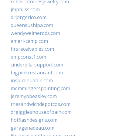
rebeccatorresjewelry.com
jmpbliss.com
drjorgerico.com
queensushipa.com
wendyweimerdds.com
ameri-camp.com
hrsreceivables.com
empconst1.com
cinderella-support.com
bigpinkrestaurant.com
inspirehuahin.com
memmingerspainting.com
jeremypbeasley.com
thesandwichdepotcos.com
drgiggleshouseofpain.com
hotflashdesigns.com
garagenadeau.com
lifestylechauffeurservice.com