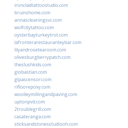
ironcladtattoostudio.com
bruinshome.com
annascleaningsvc.com
wolfcitytattoo.com
oysterbayturkeytrot.com
lafronterarestauranteybar.com
lilyandrosetearoom.com
olivesburgberrypatch.com
theslushkids.com
giobastian.com
glpascensori.com
rifloorepoxy.com
woolleymillingandpaving.com
uptonpvd.com
2troublegrill.com
casateranga.com
sticksandstonesstudiooh.com