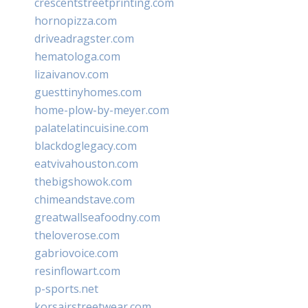
crescentstreetprinting.com
hornopizza.com
driveadragster.com
hematologa.com
lizaivanov.com
guesttinyhomes.com
home-plow-by-meyer.com
palatelatincuisine.com
blackdoglegacy.com
eatvivahouston.com
thebigshowok.com
chimeandstave.com
greatwallseafoodny.com
theloverose.com
gabriovoice.com
resinflowart.com
p-sports.net
korsairstreetwear.com