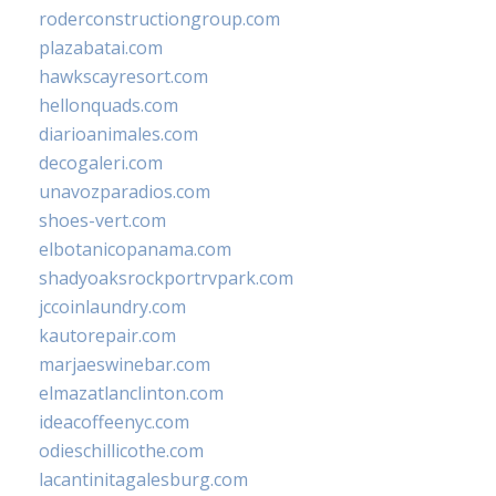
roderconstructiongroup.com
plazabatai.com
hawkscayresort.com
hellonquads.com
diarioanimales.com
decogaleri.com
unavozparadios.com
shoes-vert.com
elbotanicopanama.com
shadyoaksrockportrvpark.com
jccoinlaundry.com
kautorepair.com
marjaeswinebar.com
elmazatlanclinton.com
ideacoffeenyc.com
odieschillicothe.com
lacantinitagalesburg.com