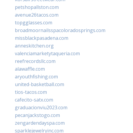
petshopallston.com
avenue26tacos.com
topgglasses.com
broadmoornailsspacoloradosprings.com
missblackpasadena.com
anneskitchen.org
valenciamarketytaqueria.com
reefrecordsllc.com
alawaffle.com
aryouthfishing.com
united-basketball.com
tios-tacos.com
cafecito-satx.com
graduacionviu2023.com
pecanjackstogo.com
zengardendayspa.com
sparklejewelryinc.com