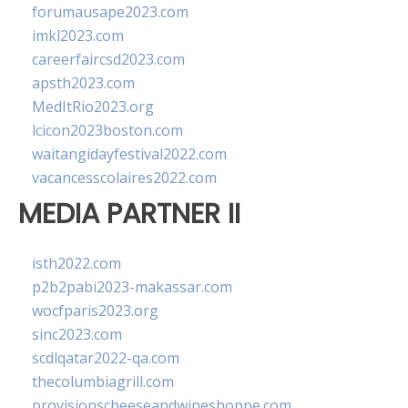
forumausape2023.com
imkl2023.com
careerfaircsd2023.com
apsth2023.com
MedItRio2023.org
lcicon2023boston.com
waitangidayfestival2022.com
vacancesscolaires2022.com
MEDIA PARTNER II
isth2022.com
p2b2pabi2023-makassar.com
wocfparis2023.org
sinc2023.com
scdlqatar2022-qa.com
thecolumbiagrill.com
provisionscheeseandwineshoppe.com