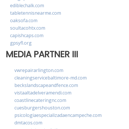
ediblechalk.com
tabletennisnearme.com
oaksofa.com
soultacohtx.com
capishcaps.com
gpsyfl.org
MEDIA PARTNER III
vwrepairarlington.com
cleaningservicebaltimore-md.com
beckslandscapeandfence.com
vistaaltadelveramendi.com
coastlinecateringnc.com
cuesburgershouston.com
psicologiaespecializadaencampeche.com
dmtacos.com