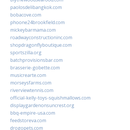
paolosdelibangkok.com
bobacove.com
phoone24brookfield.com
mickeybarmama.com
roadwayconstructioninc.com
shopdragonflyboutique.com
sportszilla.org
batchprovisionsbar.com
brasserie-gobette.com
musicrearte.com
morseysfarms.com
riverviewtennis.com
official-kelly-toys-squishmallows.com
displaygardenonsuncrest.org
bbq-empire-usa.com
feedstoreva.com
drogopets.com