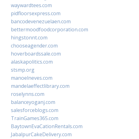
waywardtees.com
pidfloorsexpress.com
bancodevenezuelaen.com
bettermoodfoodcorporation.com
hingstonnt.com
chooseagender.com
hoverboardssale.com
alaskapolitics.com
stsmp.org
manoelneves.com
mandelaeffectlibrary.com
roselynns.com
balanceyoganj.com
salesforceblogs.com
TrainGames365.com
BaytownEvaCationRentals.com
JabalpurCakeDelivery.com