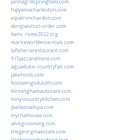
jannagrillspringfield.com
fujiyamacharleston.com
elpatronchardon.com
donglaishun-order.com
fiamc-rome2022.org
mariceworldessentials.com
lafisheriarestaurant.com
915jazzandmore.com
aguadulce-countryfair.com
jakehovis.com
bosswingsduluth.com
birminghamautocare.com
tonyscountrykitchen.com
jbellasnailspa.com
mychaihouse.com
alvisgrooming.com
thegeorginaestate.com
blythewoodseafood.com