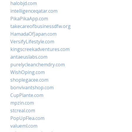
halobjd.com
intelligenceqatar.com
PikaPikaApp.com
takecareofbusinessdfw.org
HamadaOfJapan.com
VersifyLifestyle.com
kingscreekadventures.com
antaeuslabs.com
purelycleanchemdry.com
WishOping.com
shoplegacee.com
bonvivantshop.com
CupPlante.com
mpzin.com
stcreal.com
PopUpFlea.com
valueml.com