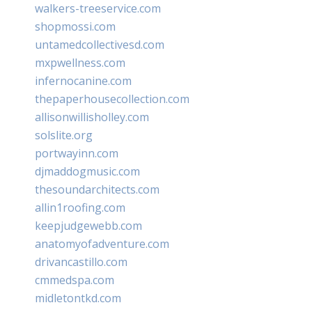
walkers-treeservice.com
shopmossi.com
untamedcollectivesd.com
mxpwellness.com
infernocanine.com
thepaperhousecollection.com
allisonwillisholley.com
solslite.org
portwayinn.com
djmaddogmusic.com
thesoundarchitects.com
allin1roofing.com
keepjudgewebb.com
anatomyofadventure.com
drivancastillo.com
cmmedspa.com
midletontkd.com