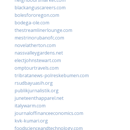
blackanguscareers.com
bolesfororegon.com
bodega-ole.com
thestreamlinerlounge.com
mestrinorubanofc.com
novelatherton.com
nassvalleygardens.net
electjohnstewart.com
omptourtravels.com
tribratanews-polreskebumen.com
rsudbayuasih.org
publikjurnalistik.org
juneteenthapparel.net
italywarm.com
journaloffinanceeconomics.com
kvk-kumari.org
foodscienceandtechnology.com