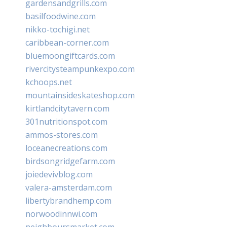
gardensandgrills.com
basilfoodwine.com
nikko-tochigi.net
caribbean-corner.com
bluemoongiftcards.com
rivercitysteampunkexpo.com
kchoops.net
mountainsideskateshop.com
kirtlandcitytavern.com
301nutritionspot.com
ammos-stores.com
loceanecreations.com
birdsongridgefarm.com
joiedevivblog.com
valera-amsterdam.com
libertybrandhemp.com
norwoodinnwi.com
neighboursmarket.com