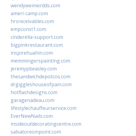
wendyweimerdds.com
ameri-camp.com
hrsreceivables.com
empconst1.com
cinderella-support.com
bigpinkrestaurant.com
inspirehuahin.com
memmingerspainting.com
jeremypbeasley.com
thesandwichdepotcos.com
drgiggleshouseofpain.com
hotflashdesigns.com
garagenadeau.com
lifestylechauffeurservice.com
EverNewNails.com
insideoutdecoratingcentre.com
salvatoresinpoint.com