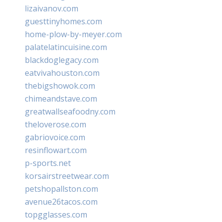
lizaivanov.com
guesttinyhomes.com
home-plow-by-meyer.com
palatelatincuisine.com
blackdoglegacy.com
eatvivahouston.com
thebigshowok.com
chimeandstave.com
greatwallseafoodny.com
theloverose.com
gabriovoice.com
resinflowart.com
p-sports.net
korsairstreetwear.com
petshopallston.com
avenue26tacos.com
topgglasses.com