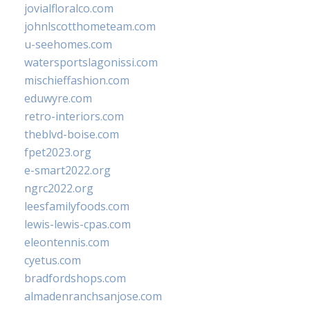
jovialfloralco.com
johnlscotthometeam.com
u-seehomes.com
watersportslagonissi.com
mischieffashion.com
eduwyre.com
retro-interiors.com
theblvd-boise.com
fpet2023.org
e-smart2022.org
ngrc2022.org
leesfamilyfoods.com
lewis-lewis-cpas.com
eleontennis.com
cyetus.com
bradfordshops.com
almadenranchsanjose.com