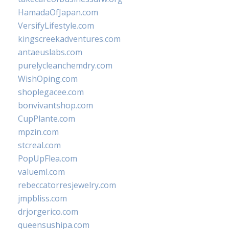
HamadaOfJapan.com
VersifyLifestyle.com
kingscreekadventures.com
antaeuslabs.com
purelycleanchemdry.com
WishOping.com
shoplegacee.com
bonvivantshop.com
CupPlante.com
mpzin.com
stcreal.com
PopUpFlea.com
valueml.com
rebeccatorresjewelry.com
jmpbliss.com
drjorgerico.com
queensushipa.com