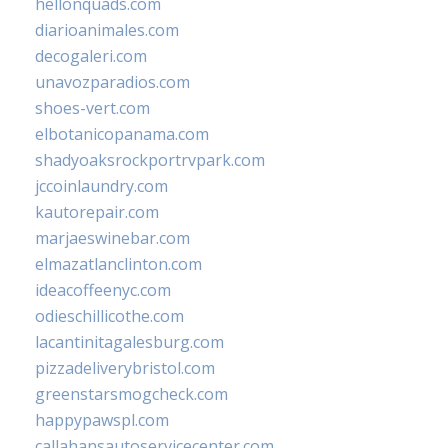
hellonquads.com
diarioanimales.com
decogaleri.com
unavozparadios.com
shoes-vert.com
elbotanicopanama.com
shadyoaksrockportrvpark.com
jccoinlaundry.com
kautorepair.com
marjaeswinebar.com
elmazatlanclinton.com
ideacoffeenyc.com
odieschillicothe.com
lacantinitagalesburg.com
pizzadeliverybristol.com
greenstarsmogcheck.com
happypawspl.com
callahansautoservicecenter.com