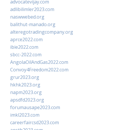
advocatevijay.com
adlibilimler2023.com
naswwebed.org
balithut-manado.org
alteregotradingcompany.org
aprce2022.com
ibie2022.com
sbcc-2022.com
AngolaOilAndGas2022.com
Convoy4Freedom2022.com
grur2023.org
hkhk2023.org
napm2023.org
apsdfd2023.org
forumausape2023.com
imkl2023.com
careerfaircsd2023.com