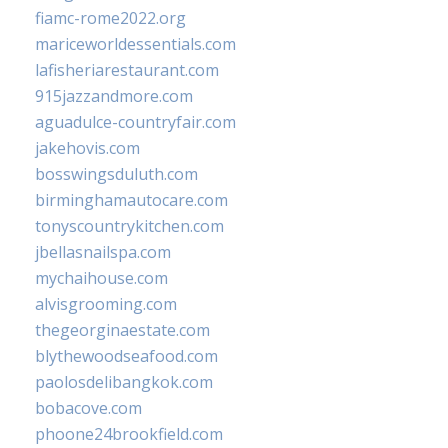
fiamc-rome2022.org
mariceworldessentials.com
lafisheriarestaurant.com
915jazzandmore.com
aguadulce-countryfair.com
jakehovis.com
bosswingsduluth.com
birminghamautocare.com
tonyscountrykitchen.com
jbellasnailspa.com
mychaihouse.com
alvisgrooming.com
thegeorginaestate.com
blythewoodseafood.com
paolosdelibangkok.com
bobacove.com
phoone24brookfield.com