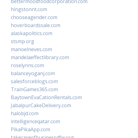
bettermoodfoodcorporation.com
hingstonnt.com
chooseagender.com
hoverboardssale.com
alaskapolitics.com
stsmp.org
manoelneves.com
mandelaeffectlibrary.com
roselynns.com
balanceyoganj.com
salesforceblogs.com
TrainGames365.com
BaytownEvaCationRentals.com
JabalpurCakeDelivery.com
halobjd.com
intelligenceqatar.com
PikaPikaApp.com
takecareofbusinessdfw.org