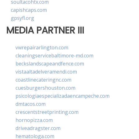
soultacohtx.com
capishcaps.com
gpsyfl.org
MEDIA PARTNER III
vwrepairarlington.com
cleaningservicebaltimore-md.com
beckslandscapeandfence.com
vistaaltadelveramendi.com
coastlinecateringnc.com
cuesburgershouston.com
psicologiaespecializadaencampeche.com
dmtacos.com
crescentstreetprinting.com
hornopizza.com
driveadragster.com
hematologa.com