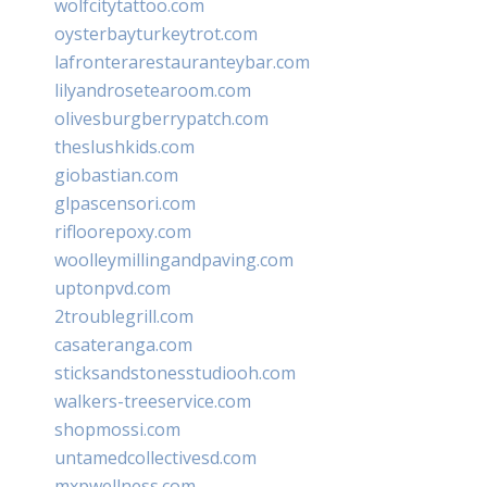
wolfcitytattoo.com
oysterbayturkeytrot.com
lafronterarestauranteybar.com
lilyandrosetearoom.com
olivesburgberrypatch.com
theslushkids.com
giobastian.com
glpascensori.com
rifloorepoxy.com
woolleymillingandpaving.com
uptonpvd.com
2troublegrill.com
casateranga.com
sticksandstonesstudiooh.com
walkers-treeservice.com
shopmossi.com
untamedcollectivesd.com
mxpwellness.com