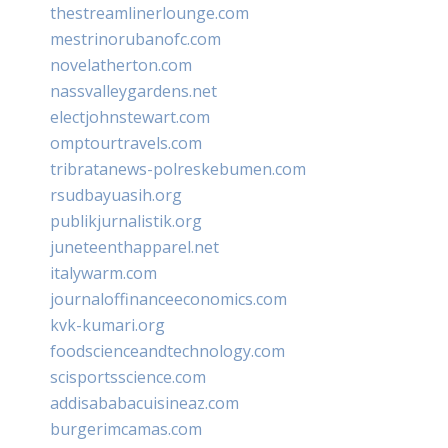
thestreamlinerlounge.com
mestrinorubanofc.com
novelatherton.com
nassvalleygardens.net
electjohnstewart.com
omptourtravels.com
tribratanews-polreskebumen.com
rsudbayuasih.org
publikjurnalistik.org
juneteenthapparel.net
italywarm.com
journaloffinanceeconomics.com
kvk-kumari.org
foodscienceandtechnology.com
scisportsscience.com
addisababacuisineaz.com
burgerimcamas.com