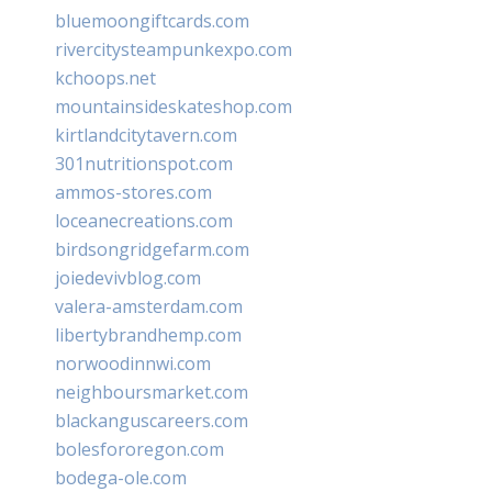
bluemoongiftcards.com
rivercitysteampunkexpo.com
kchoops.net
mountainsideskateshop.com
kirtlandcitytavern.com
301nutritionspot.com
ammos-stores.com
loceanecreations.com
birdsongridgefarm.com
joiedevivblog.com
valera-amsterdam.com
libertybrandhemp.com
norwoodinnwi.com
neighboursmarket.com
blackanguscareers.com
bolesfororegon.com
bodega-ole.com