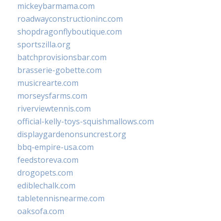
mickeybarmama.com
roadwayconstructioninc.com
shopdragonflyboutique.com
sportszilla.org
batchprovisionsbar.com
brasserie-gobette.com
musicrearte.com
morseysfarms.com
riverviewtennis.com
official-kelly-toys-squishmallows.com
displaygardenonsuncrest.org
bbq-empire-usa.com
feedstoreva.com
drogopets.com
ediblechalk.com
tabletennisnearme.com
oaksofa.com