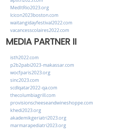
apsth2023.com
MedItRio2023.org
lcicon2023boston.com
waitangidayfestival2022.com
vacancesscolaires2022.com
MEDIA PARTNER II
isth2022.com
p2b2pabi2023-makassar.com
wocfparis2023.org
sinc2023.com
scdlqatar2022-qa.com
thecolumbiagrill.com
provisionscheeseandwineshoppe.com
khedi2023.org
akademikgeriatri2023.org
marmarapediatri2023.org