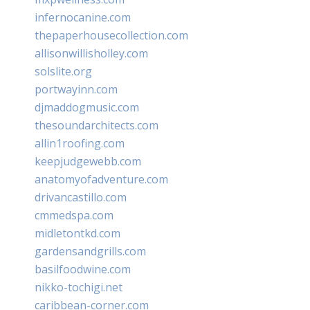
infernocanine.com
thepaperhousecollection.com
allisonwillisholley.com
solslite.org
portwayinn.com
djmaddogmusic.com
thesoundarchitects.com
allin1roofing.com
keepjudgewebb.com
anatomyofadventure.com
drivancastillo.com
cmmedspa.com
midletontkd.com
gardensandgrills.com
basilfoodwine.com
nikko-tochigi.net
caribbean-corner.com