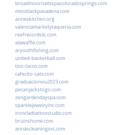
broadmoornailsspacoloradosprings.com
missblackpasadena.com
anneskitchen.org
valenciamarketytaqueria.com
reefrecordsllc.com
alawaffle.com
aryouthfishing.com
united-basketball.com
tios-tacos.com
cafecito-satx.com
graduacionviu2023.com
pecanjackstogo.com
zengardendayspa.com
sparklejewelryinc.com
ironcladtattoostudio.com
bruinshome.com
annascleaningsvc.com