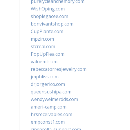
purelycleanchemdry.com
WishOping.com
shoplegacee.com
bonvivantshop.com
CupPlante.com
mpzin.com
stcreal.com
PopUpFlea.com
valueml.com
rebeccatorresjewelry.com
jmpbliss.com
drjorgerico.com
queensushipa.com
wendyweimerdds.com
ameri-camp.com
hrsreceivables.com
empconst1.com
cinderella-support.com