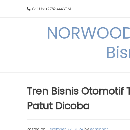
Skip
Call Us: +2782 444 YEAH
to
content
NORWOODI
Bi
Tren Bisnis Otomotif 
Patut Dicoba
Posted on
December 22, 2024
by
adminnor