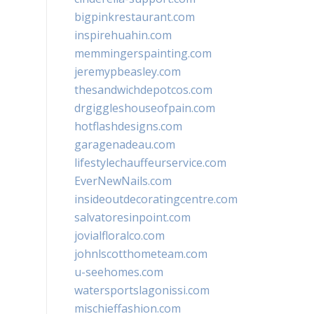
bigpinkrestaurant.com
inspirehuahin.com
memmingerspainting.com
jeremypbeasley.com
thesandwichdepotcos.com
drgiggleshouseofpain.com
hotflashdesigns.com
garagenadeau.com
lifestylechauffeurservice.com
EverNewNails.com
insideoutdecoratingcentre.com
salvatoresinpoint.com
jovialfloralco.com
johnlscotthometeam.com
u-seehomes.com
watersportslagonissi.com
mischieffashion.com