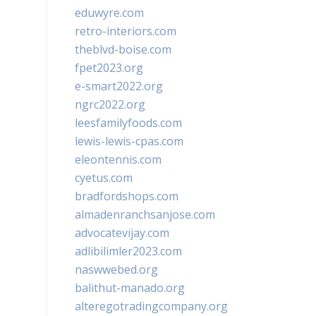
eduwyre.com
retro-interiors.com
theblvd-boise.com
fpet2023.org
e-smart2022.org
ngrc2022.org
leesfamilyfoods.com
lewis-lewis-cpas.com
eleontennis.com
cyetus.com
bradfordshops.com
almadenranchsanjose.com
advocatevijay.com
adlibilimler2023.com
naswwebed.org
balithut-manado.org
alteregotradingcompany.org