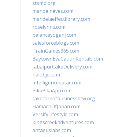
stsmp.org
manoelneves.com
mandelaeffectlibrary.com
roselynns.com
balanceyoganj.com
salesforceblogs.com
TrainGames365.com
BaytownEvaCationRentals.com
JabalpurCakeDelivery.com
halobjd.com
intelligenceqatar.com
PikaPikaApp.com
takecareofbusinessdfw.org
HamadaOfJapan.com
VersifyLifestyle.com
kingscreekadventures.com
antaeuslabs.com