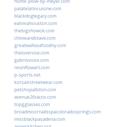
home-plow-by-meyer.com
palatelatincuisine.com
blackdoglegacy.com
eatvivahouston.com
thebigshowok.com
chimeandstave.com
greatwallseafoodny.com
theloverose.com
gabriovoice.com
resinflowart.com
p-sports.net
korsairstreetwear.com
petshopallston.com
avenue26tacos.com
topgglasses.com
broadmoornailsspacoloradosprings.com
missblackpasadena.com
anneskitchen.org