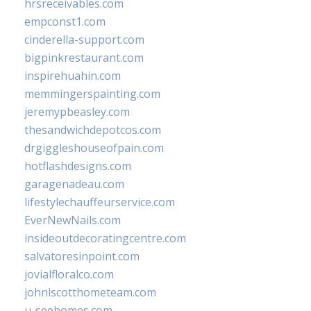
hrsreceivables.com
empconst1.com
cinderella-support.com
bigpinkrestaurant.com
inspirehuahin.com
memmingerspainting.com
jeremypbeasley.com
thesandwichdepotcos.com
drgiggleshouseofpain.com
hotflashdesigns.com
garagenadeau.com
lifestylechauffeurservice.com
EverNewNails.com
insideoutdecoratingcentre.com
salvatoresinpoint.com
jovialfloralco.com
johnlscotthometeam.com
u-seehomes.com