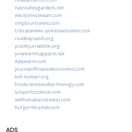
nassvalleygardens.net
electjohnstewart.com
omptourtravels.com
tribratanews-polreskebumen.com
rsudbayuasih.org
publikjurnalistik.org
juneteenthapparel.net
italywarm.com
journaloffinanceeconomics.com
kvk-kumari.org
foodscienceandtechnology.com
scisportsscience.com
addisababacuisineaz.com
burgerimcamas.com
ADS