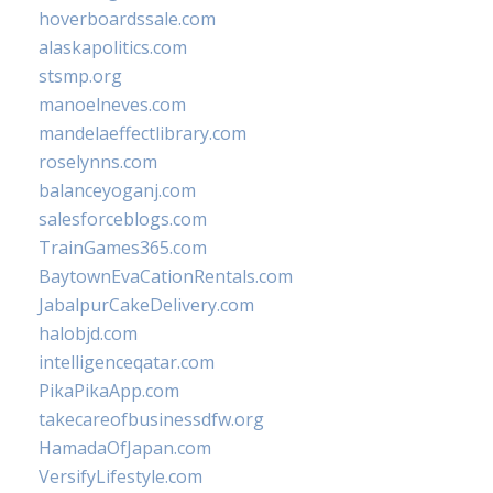
hoverboardssale.com
alaskapolitics.com
stsmp.org
manoelneves.com
mandelaeffectlibrary.com
roselynns.com
balanceyoganj.com
salesforceblogs.com
TrainGames365.com
BaytownEvaCationRentals.com
JabalpurCakeDelivery.com
halobjd.com
intelligenceqatar.com
PikaPikaApp.com
takecareofbusinessdfw.org
HamadaOfJapan.com
VersifyLifestyle.com