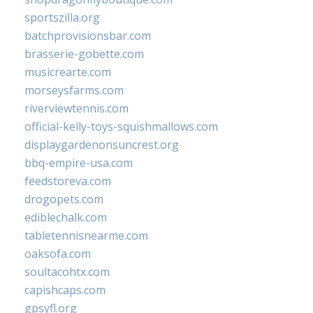
sportszilla.org
batchprovisionsbar.com
brasserie-gobette.com
musicrearte.com
morseysfarms.com
riverviewtennis.com
official-kelly-toys-squishmallows.com
displaygardenonsuncrest.org
bbq-empire-usa.com
feedstoreva.com
drogopets.com
ediblechalk.com
tabletennisnearme.com
oaksofa.com
soultacohtx.com
capishcaps.com
gpsyfl.org