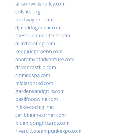
allisonwillisholley.com
solslite.org
portwayinn.com
djmaddogmusic.com
thesoundarchitects.com
allin1roofing.com
keepjudgewebb.com
anatomyofadventure.com
drivancastillo.com
cmmedspa.com
midletontkd.com
gardensandgrills.com
basilfoodwine.com
nikko-tochigi.net
caribbean-corner.com
bluemoongiftcards.com
rivercitysteampunkexpo.com