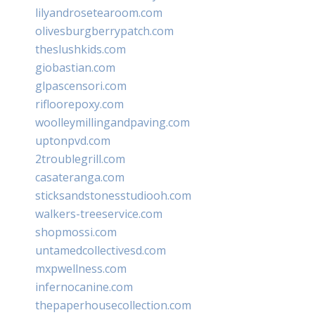
lilyandrosetearoom.com
olivesburgberrypatch.com
theslushkids.com
giobastian.com
glpascensori.com
rifloorepoxy.com
woolleymillingandpaving.com
uptonpvd.com
2troublegrill.com
casateranga.com
sticksandstonesstudiooh.com
walkers-treeservice.com
shopmossi.com
untamedcollectivesd.com
mxpwellness.com
infernocanine.com
thepaperhousecollection.com