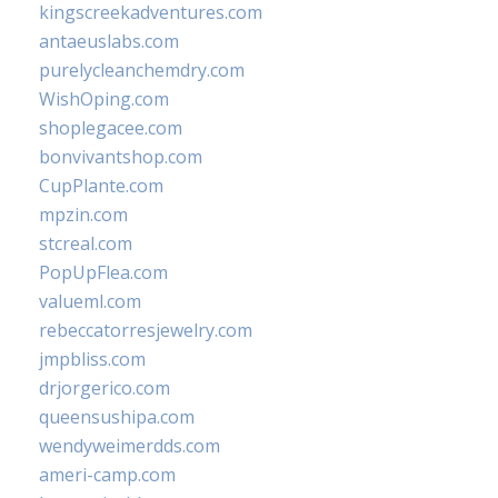
kingscreekadventures.com
antaeuslabs.com
purelycleanchemdry.com
WishOping.com
shoplegacee.com
bonvivantshop.com
CupPlante.com
mpzin.com
stcreal.com
PopUpFlea.com
valueml.com
rebeccatorresjewelry.com
jmpbliss.com
drjorgerico.com
queensushipa.com
wendyweimerdds.com
ameri-camp.com