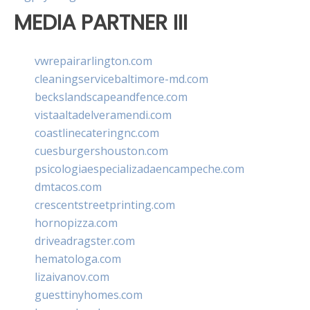
MEDIA PARTNER III
vwrepairarlington.com
cleaningservicebaltimore-md.com
beckslandscapeandfence.com
vistaaltadelveramendi.com
coastlinecateringnc.com
cuesburgershouston.com
psicologiaespecializadaencampeche.com
dmtacos.com
crescentstreetprinting.com
hornopizza.com
driveadragster.com
hematologa.com
lizaivanov.com
guesttinyhomes.com