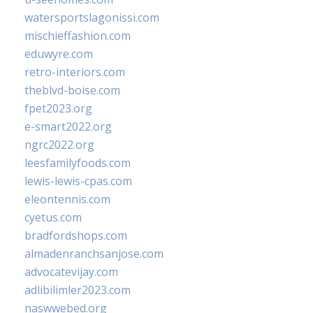
watersportslagonissi.com
mischieffashion.com
eduwyre.com
retro-interiors.com
theblvd-boise.com
fpet2023.org
e-smart2022.org
ngrc2022.org
leesfamilyfoods.com
lewis-lewis-cpas.com
eleontennis.com
cyetus.com
bradfordshops.com
almadenranchsanjose.com
advocatevijay.com
adlibilimler2023.com
naswwebed.org