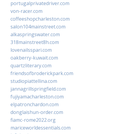
portugalprivatedriver.com
von-racer.com
coffeeshopcharleston.com
salon104mainstreet.com
alkaspringswater.com
318mainstreet8h.com
lovenailsspari.com
oakberry-kuwait.com
quartzliterary.com
friendsofbroderickpark.com
studiopiattellina.com
jannagrillspringfield.com
fujiyamacharleston.com
elpatronchardon.com
donglaishun-order.com
fiamc-rome2022.org
mariceworldessentials.com