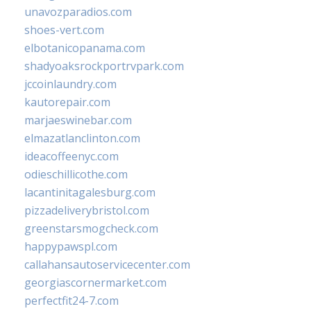
unavozparadios.com
shoes-vert.com
elbotanicopanama.com
shadyoaksrockportrvpark.com
jccoinlaundry.com
kautorepair.com
marjaeswinebar.com
elmazatlanclinton.com
ideacoffeenyc.com
odieschillicothe.com
lacantinitagalesburg.com
pizzadeliverybristol.com
greenstarsmogcheck.com
happypawspl.com
callahansautoservicecenter.com
georgiascornermarket.com
perfectfit24-7.com