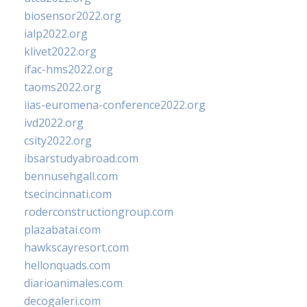
biosensor2022.org
ialp2022.org
klivet2022.org
ifac-hms2022.org
taoms2022.org
iias-euromena-conference2022.org
ivd2022.org
csity2022.org
ibsarstudyabroad.com
bennusehgall.com
tsecincinnati.com
roderconstructiongroup.com
plazabatai.com
hawkscayresort.com
hellonquads.com
diarioanimales.com
decogaleri.com