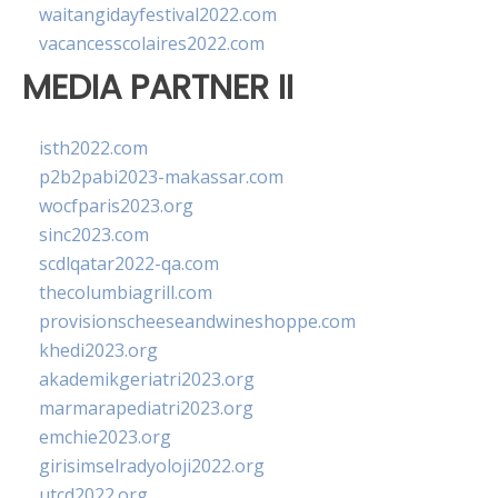
waitangidayfestival2022.com
vacancesscolaires2022.com
MEDIA PARTNER II
isth2022.com
p2b2pabi2023-makassar.com
wocfparis2023.org
sinc2023.com
scdlqatar2022-qa.com
thecolumbiagrill.com
provisionscheeseandwineshoppe.com
khedi2023.org
akademikgeriatri2023.org
marmarapediatri2023.org
emchie2023.org
girisimselradyoloji2022.org
utcd2022.org