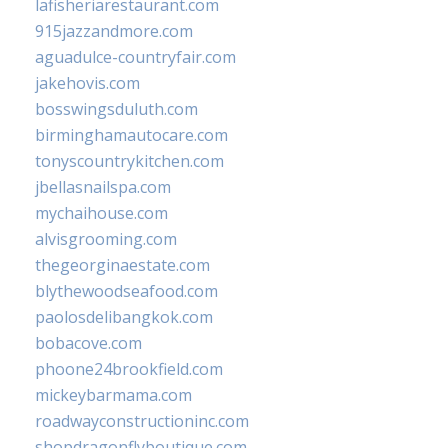
lafisheriarestaurant.com
915jazzandmore.com
aguadulce-countryfair.com
jakehovis.com
bosswingsduluth.com
birminghamautocare.com
tonyscountrykitchen.com
jbellasnailspa.com
mychaihouse.com
alvisgrooming.com
thegeorginaestate.com
blythewoodseafood.com
paolosdelibangkok.com
bobacove.com
phoone24brookfield.com
mickeybarmama.com
roadwayconstructioninc.com
shopdragonflyboutique.com