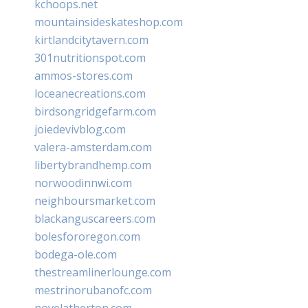
kchoops.net
mountainsideskateshop.com
kirtlandcitytavern.com
301nutritionspot.com
ammos-stores.com
loceanecreations.com
birdsongridgefarm.com
joiedevivblog.com
valera-amsterdam.com
libertybrandhemp.com
norwoodinnwi.com
neighboursmarket.com
blackanguscareers.com
bolesfororegon.com
bodega-ole.com
thestreamlinerlounge.com
mestrinorubanofc.com
novelatherton.com