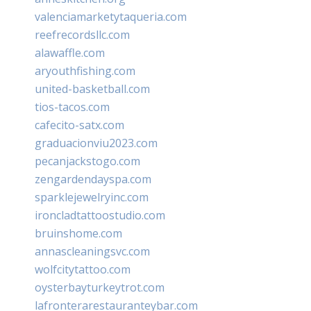
valenciamarketytaqueria.com
reefrecordsllc.com
alawaffle.com
aryouthfishing.com
united-basketball.com
tios-tacos.com
cafecito-satx.com
graduacionviu2023.com
pecanjackstogo.com
zengardendayspa.com
sparklejewelryinc.com
ironcladtattoostudio.com
bruinshome.com
annascleaningsvc.com
wolfcitytattoo.com
oysterbayturkeytrot.com
lafronterarestauranteybar.com