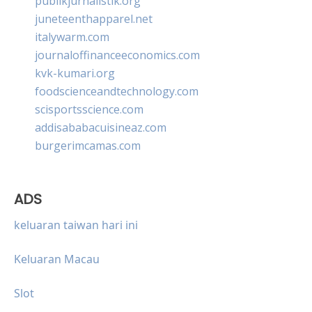
publikjurnalistik.org
juneteenthapparel.net
italywarm.com
journaloffinanceeconomics.com
kvk-kumari.org
foodscienceandtechnology.com
scisportsscience.com
addisababacuisineaz.com
burgerimcamas.com
ADS
keluaran taiwan hari ini
Keluaran Macau
Slot