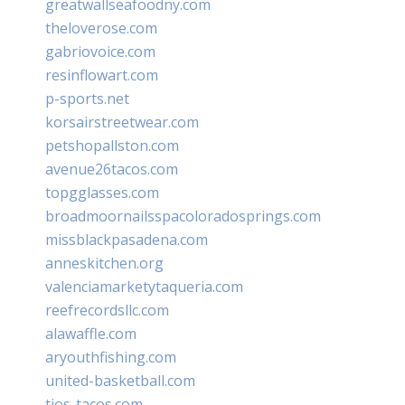
greatwallseafoodny.com
theloverose.com
gabriovoice.com
resinflowart.com
p-sports.net
korsairstreetwear.com
petshopallston.com
avenue26tacos.com
topgglasses.com
broadmoornailsspacoloradosprings.com
missblackpasadena.com
anneskitchen.org
valenciamarketytaqueria.com
reefrecordsllc.com
alawaffle.com
aryouthfishing.com
united-basketball.com
tios-tacos.com