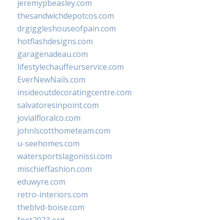
jeremypbeasley.com
thesandwichdepotcos.com
drgiggleshouseofpain.com
hotflashdesigns.com
garagenadeau.com
lifestylechauffeurservice.com
EverNewNails.com
insideoutdecoratingcentre.com
salvatoresinpoint.com
jovialfloralco.com
johnlscotthometeam.com
u-seehomes.com
watersportslagonissi.com
mischieffashion.com
eduwyre.com
retro-interiors.com
theblvd-boise.com