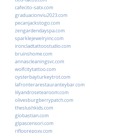
cafecito-satx.com
graduacionviu2023.com
pecanjackstogo.com
zengardendayspa.com
sparklejewelryinc.com
ironcladtattoostudio.com
bruinshome.com
annascleaningsvc.com
wolfcitytattoo.com
oysterbayturkeytrot.com
lafronterarestauranteybar.com
lilyandrosetearoom.com
olivesburgberrypatch.com
theslushkids.com
giobastian.com
glpascensori.com
rifloorepoxy.com