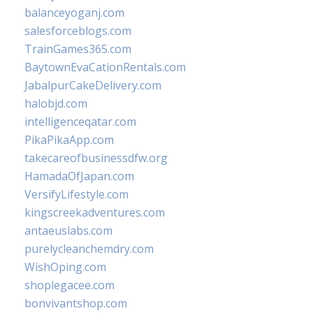
balanceyoganj.com
salesforceblogs.com
TrainGames365.com
BaytownEvaCationRentals.com
JabalpurCakeDelivery.com
halobjd.com
intelligenceqatar.com
PikaPikaApp.com
takecareofbusinessdfw.org
HamadaOfJapan.com
VersifyLifestyle.com
kingscreekadventures.com
antaeuslabs.com
purelycleanchemdry.com
WishOping.com
shoplegacee.com
bonvivantshop.com