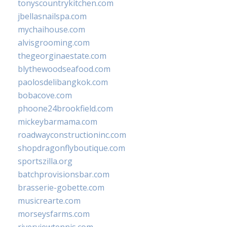
tonyscountrykitchen.com
jbellasnailspa.com
mychaihouse.com
alvisgrooming.com
thegeorginaestate.com
blythewoodseafood.com
paolosdelibangkok.com
bobacove.com
phoone24brookfield.com
mickeybarmama.com
roadwayconstructioninc.com
shopdragonflyboutique.com
sportszilla.org
batchprovisionsbar.com
brasserie-gobette.com
musicrearte.com
morseysfarms.com