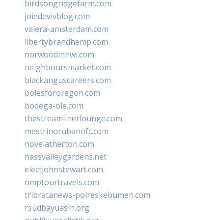
birdsongridgefarm.com
joiedevivblog.com
valera-amsterdam.com
libertybrandhemp.com
norwoodinnwi.com
neighboursmarket.com
blackanguscareers.com
bolesfororegon.com
bodega-ole.com
thestreamlinerlounge.com
mestrinorubanofc.com
novelatherton.com
nassvalleygardens.net
electjohnstewart.com
omptourtravels.com
tribratanews-polreskebumen.com
rsudbayuasih.org