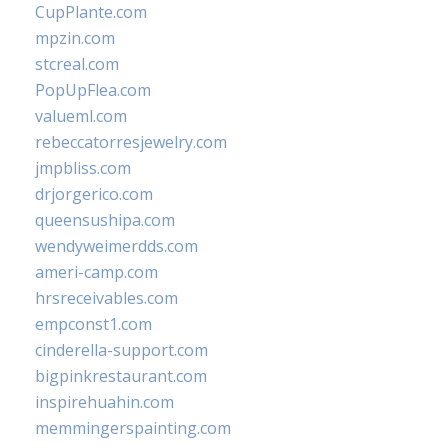
CupPlante.com
mpzin.com
stcreal.com
PopUpFlea.com
valueml.com
rebeccatorresjewelry.com
jmpbliss.com
drjorgerico.com
queensushipa.com
wendyweimerdds.com
ameri-camp.com
hrsreceivables.com
empconst1.com
cinderella-support.com
bigpinkrestaurant.com
inspirehuahin.com
memmingerspainting.com