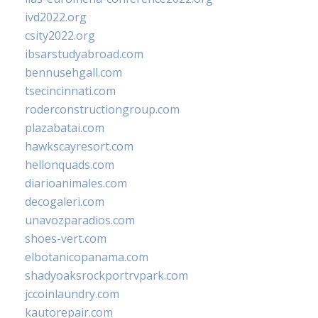
ivd2022.org
csity2022.org
ibsarstudyabroad.com
bennusehgall.com
tsecincinnati.com
roderconstructiongroup.com
plazabatai.com
hawkscayresort.com
hellonquads.com
diarioanimales.com
decogaleri.com
unavozparadios.com
shoes-vert.com
elbotanicopanama.com
shadyoaksrockportrvpark.com
jccoinlaundry.com
kautorepair.com