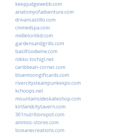
keepjudgewebb.com
anatomyofadventure.com
drivancastillo.com
cmmedspa.com
midletontkd.com
gardensandgrills.com
basilfoodwine.com
nikko-tochigi.net
caribbean-corner.com
bluemoongiftcards.com
rivercitysteampunkexpo.com
kchoops.net
mountainsideskateshop.com
kirtlandcitytavern.com
301nutritionspot.com
ammos-stores.com
loceanecreations.com