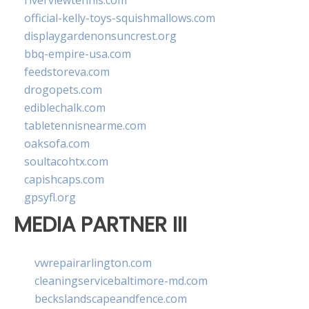
riverviewtennis.com
official-kelly-toys-squishmallows.com
displaygardenonsuncrest.org
bbq-empire-usa.com
feedstoreva.com
drogopets.com
ediblechalk.com
tabletennisnearme.com
oaksofa.com
soultacohtx.com
capishcaps.com
gpsyfl.org
MEDIA PARTNER III
vwrepairarlington.com
cleaningservicebaltimore-md.com
beckslandscapeandfence.com