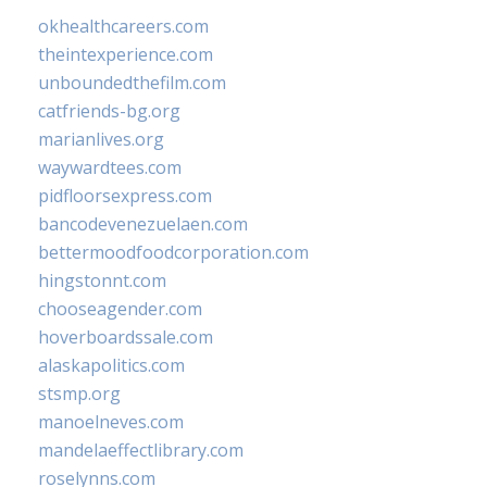
okhealthcareers.com
theintexperience.com
unboundedthefilm.com
catfriends-bg.org
marianlives.org
waywardtees.com
pidfloorsexpress.com
bancodevenezuelaen.com
bettermoodfoodcorporation.com
hingstonnt.com
chooseagender.com
hoverboardssale.com
alaskapolitics.com
stsmp.org
manoelneves.com
mandelaeffectlibrary.com
roselynns.com