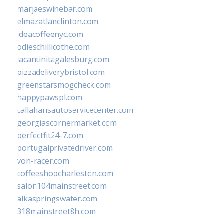
marjaeswinebar.com
elmazatlanclinton.com
ideacoffeenyc.com
odieschillicothe.com
lacantinitagalesburg.com
pizzadeliverybristol.com
greenstarsmogcheck.com
happypawspl.com
callahansautoservicecenter.com
georgiascornermarket.com
perfectfit24-7.com
portugalprivatedriver.com
von-racer.com
coffeeshopcharleston.com
salon104mainstreet.com
alkaspringswater.com
318mainstreet8h.com