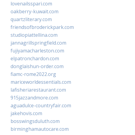
lovenailsspari.com
oakberry-kuwait.com
quartzliterary.com
friendsofbroderickpark.com
studiopiattellina.com
jannagrillspringfield.com
fujiyamacharleston.com
elpatronchardon.com
donglaishun-order.com
fiamc-rome2022.org
mariceworldessentials.com
lafisheriarestaurant.com
915jazzandmore.com
aguadulce-countryfair.com
jakehovis.com
bosswingsduluth.com
birminghamautocare.com