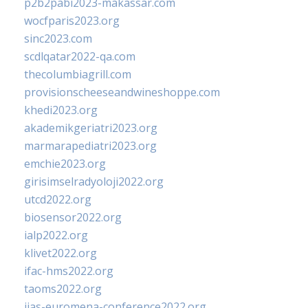
p2b2pabi2023-makassar.com
wocfparis2023.org
sinc2023.com
scdlqatar2022-qa.com
thecolumbiagrill.com
provisionscheeseandwineshoppe.com
khedi2023.org
akademikgeriatri2023.org
marmarapediatri2023.org
emchie2023.org
girisimselradyoloji2022.org
utcd2022.org
biosensor2022.org
ialp2022.org
klivet2022.org
ifac-hms2022.org
taoms2022.org
iias-euromena-conference2022.org