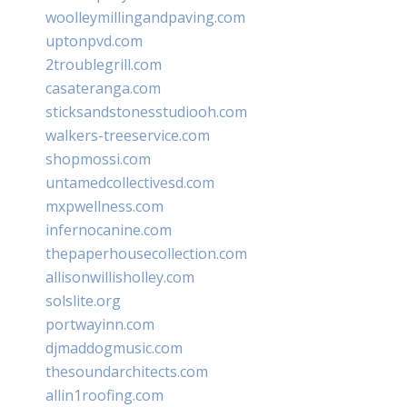
woolleymillingandpaving.com
uptonpvd.com
2troublegrill.com
casateranga.com
sticksandstonesstudiooh.com
walkers-treeservice.com
shopmossi.com
untamedcollectivesd.com
mxpwellness.com
infernocanine.com
thepaperhousecollection.com
allisonwillisholley.com
solslite.org
portwayinn.com
djmaddogmusic.com
thesoundarchitects.com
allin1roofing.com