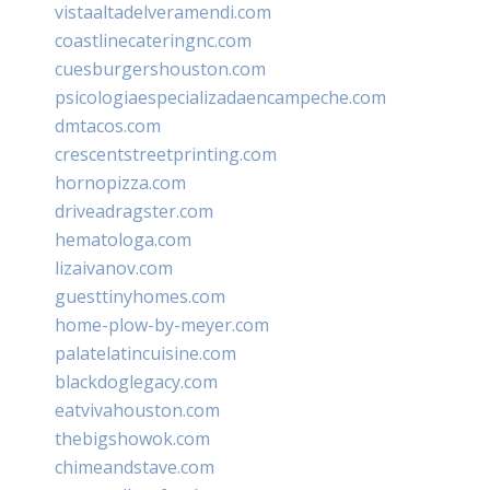
vistaaltadelveramendi.com
coastlinecateringnc.com
cuesburgershouston.com
psicologiaespecializadaencampeche.com
dmtacos.com
crescentstreetprinting.com
hornopizza.com
driveadragster.com
hematologa.com
lizaivanov.com
guesttinyhomes.com
home-plow-by-meyer.com
palatelatincuisine.com
blackdoglegacy.com
eatvivahouston.com
thebigshowok.com
chimeandstave.com