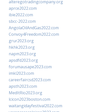
alteregotradingcompany.org
aprce2022.com
ibie2022.com
sbcc-2022.com
AngolaOilAndGas2022.com
Convoy4Freedom2022.com
grur2023.org
hkhk2023.org
napm2023.org
apsdfd2023.org
forumausape2023.com
imkl2023.com
careerfaircsd2023.com
apsth2023.com
MedItRio2023.org
lcicon2023boston.com
waitangidayfestival2022.com