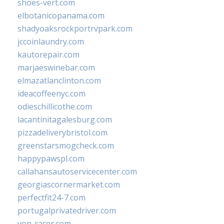
shoes-vert.com
elbotanicopanama.com
shadyoaksrockportrvpark.com
jccoinlaundry.com
kautorepair.com
marjaeswinebar.com
elmazatlanclinton.com
ideacoffeenyc.com
odieschillicothe.com
lacantinitagalesburg.com
pizzadeliverybristol.com
greenstarsmogcheck.com
happypawspl.com
callahansautoservicecenter.com
georgiascornermarket.com
perfectfit24-7.com
portugalprivatedriver.com
von-racer.com