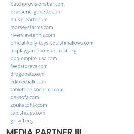
batchprovisionsbar.com
brasserie-gobette.com
musicrearte.com
morseysfarms.com
riverviewtennis.com
official-kelly-toys-squishmallows.com
displaygardenonsuncrest.org
bbq-empire-usa.com
feedstoreva.com
drogopets.com
ediblechalk.com
tabletennisnearme.com
oaksofa.com
soultacohtx.com
capishcaps.com
gpsyfl.org
MEDIA PARTNER III