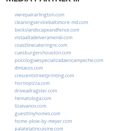
vwrepairarlington.com
cleaningservicebaltimore-md.com
beckslandscapeandfence.com
vistaaltadelveramendi.com
coastlinecateringnc.com
cuesburgershouston.com
psicologiaespecializadaencampeche.com
dmtacos.com
crescentstreetprinting.com
hornopizza.com
driveadragster.com
hematologa.com
lizaivanov.com
guesttinyhomes.com
home-plow-by-meyer.com
palatelatincuisine.com