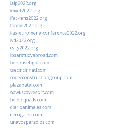
ialp2022.org
klivet2022.org
ifac-hms2022.org
taoms2022.org
iias-euromena-conference2022.org
ivd2022.org
csity2022.org
ibsarstudyabroad.com
bennusehgall.com
tsecincinnati.com
roderconstructiongroup.com
plazabatai.com
hawkscayresort.com
hellonquads.com
diarioanimales.com
decogaleri.com
unavozparadios.com