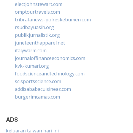
electjohnstewart.com
omptourtravels.com
tribratanews-polreskebumen.com
rsudbayuasih.org
publikjurnalistik.org
juneteenthapparel.net
italywarm.com
journaloffinanceeconomics.com
kvk-kumari.org
foodscienceandtechnology.com
scisportsscience.com
addisababacuisineaz.com
burgerimcamas.com
ADS
keluaran taiwan hari ini