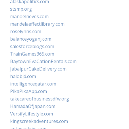
alaskapolitics.com
stsmp.org
manoelneves.com
mandelaeffectlibrary.com
roselynns.com
balanceyoganj.com
salesforceblogs.com
TrainGames365.com
BaytownEvaCationRentals.com
JabalpurCakeDelivery.com
halobjd.com
intelligenceqatar.com
PikaPikaApp.com
takecareofbusinessdfw.org
HamadaOfJapan.com
VersifyLifestyle.com
kingscreekadventures.com
antaeuslabs.com