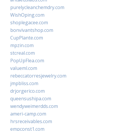
purelycleanchemdry.com
WishOping.com
shoplegacee.com
bonvivantshop.com
CupPlante.com
mpzin.com
stcreal.com
PopUpFlea.com
valueml.com
rebeccatorresjewelry.com
jmpbliss.com
drjorgerico.com
queensushipa.com
wendyweimerdds.com
ameri-camp.com
hrsreceivables.com
empconst1.com