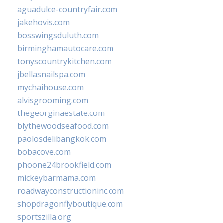
aguadulce-countryfair.com
jakehovis.com
bosswingsduluth.com
birminghamautocare.com
tonyscountrykitchen.com
jbellasnailspa.com
mychaihouse.com
alvisgrooming.com
thegeorginaestate.com
blythewoodseafood.com
paolosdelibangkok.com
bobacove.com
phoone24brookfield.com
mickeybarmama.com
roadwayconstructioninc.com
shopdragonflyboutique.com
sportszilla.org