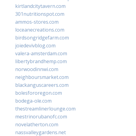
kirtlandcitytavern.com
301nutritionspot.com
ammos-stores.com
loceanecreations.com
birdsongridgefarm.com
joiedevivblog.com
valera-amsterdam.com
libertybrandhemp.com
norwoodinnwi.com
neighboursmarket.com
blackanguscareers.com
bolesfororegon.com
bodega-ole.com
thestreamlinerlounge.com
mestrinorubanofc.com
novelatherton.com
nassvalleygardens.net