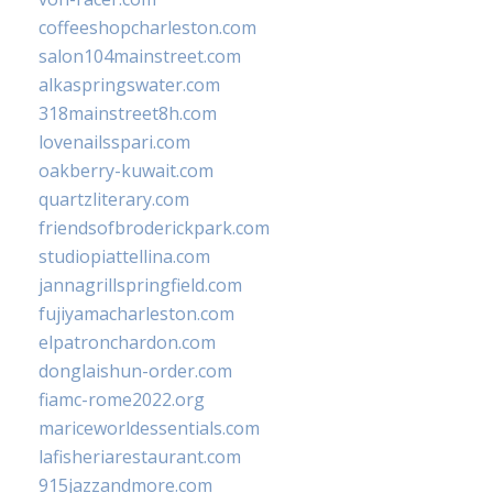
coffeeshopcharleston.com
salon104mainstreet.com
alkaspringswater.com
318mainstreet8h.com
lovenailsspari.com
oakberry-kuwait.com
quartzliterary.com
friendsofbroderickpark.com
studiopiattellina.com
jannagrillspringfield.com
fujiyamacharleston.com
elpatronchardon.com
donglaishun-order.com
fiamc-rome2022.org
mariceworldessentials.com
lafisheriarestaurant.com
915jazzandmore.com