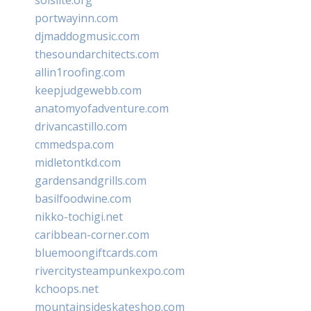
portwayinn.com
djmaddogmusic.com
thesoundarchitects.com
allin1roofing.com
keepjudgewebb.com
anatomyofadventure.com
drivancastillo.com
cmmedspa.com
midletontkd.com
gardensandgrills.com
basilfoodwine.com
nikko-tochigi.net
caribbean-corner.com
bluemoongiftcards.com
rivercitysteampunkexpo.com
kchoops.net
mountainsideskateshop.com