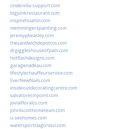
cinderella-support.com
bigpinkrestaurant.com
inspirehuahin.com
memmingerspainting.com
jeremypbeasley.com
thesandwichdepotcos.com
drgiggleshouseofpain.com
hotflashdesigns.com
garagenadeau.com
lifestylechauffeurservice.com
EverNewNails.com
insideoutdecoratingcentre.com
salvatoresinpoint.com
jovialfloralco.com
johnlscotthometeam.com
u-seehomes.com
watersportslagonissi.com