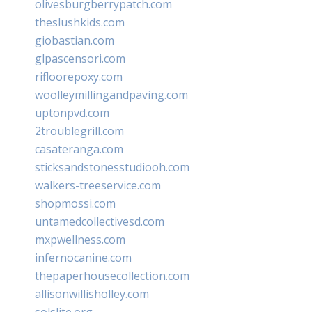
olivesburgberrypatch.com
theslushkids.com
giobastian.com
glpascensori.com
rifloorepoxy.com
woolleymillingandpaving.com
uptonpvd.com
2troublegrill.com
casateranga.com
sticksandstonesstudiooh.com
walkers-treeservice.com
shopmossi.com
untamedcollectivesd.com
mxpwellness.com
infernocanine.com
thepaperhousecollection.com
allisonwillisholley.com
solslite.org