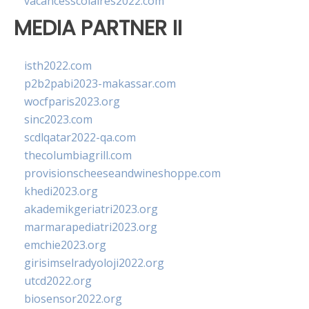
vacancesscolaires2022.com
MEDIA PARTNER II
isth2022.com
p2b2pabi2023-makassar.com
wocfparis2023.org
sinc2023.com
scdlqatar2022-qa.com
thecolumbiagrill.com
provisionscheeseandwineshoppe.com
khedi2023.org
akademikgeriatri2023.org
marmarapediatri2023.org
emchie2023.org
girisimselradyoloji2022.org
utcd2022.org
biosensor2022.org