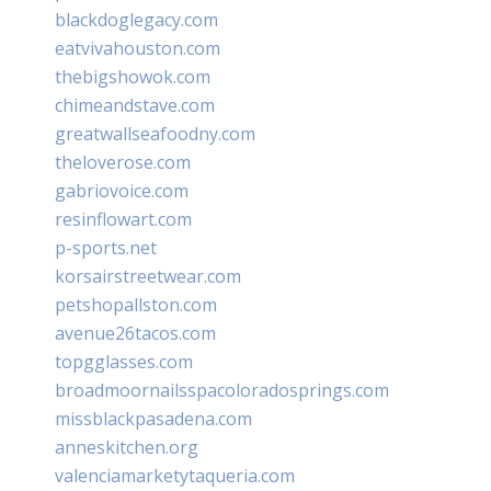
blackdoglegacy.com
eatvivahouston.com
thebigshowok.com
chimeandstave.com
greatwallseafoodny.com
theloverose.com
gabriovoice.com
resinflowart.com
p-sports.net
korsairstreetwear.com
petshopallston.com
avenue26tacos.com
topgglasses.com
broadmoornailsspacoloradosprings.com
missblackpasadena.com
anneskitchen.org
valenciamarketytaqueria.com