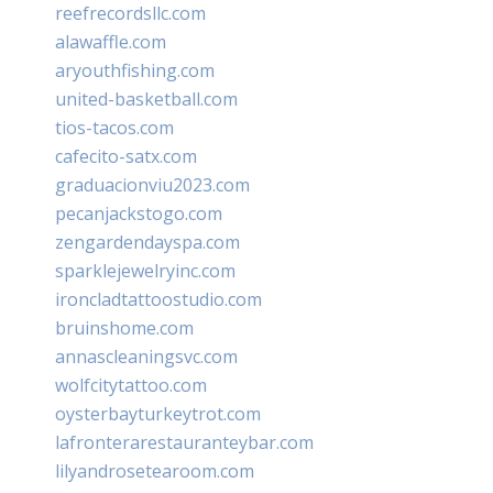
reefrecordsllc.com
alawaffle.com
aryouthfishing.com
united-basketball.com
tios-tacos.com
cafecito-satx.com
graduacionviu2023.com
pecanjackstogo.com
zengardendayspa.com
sparklejewelryinc.com
ironcladtattoostudio.com
bruinshome.com
annascleaningsvc.com
wolfcitytattoo.com
oysterbayturkeytrot.com
lafronterarestauranteybar.com
lilyandrosetearoom.com