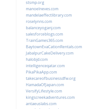
stsmp.org
manoelneves.com
mandelaeffectlibrary.com
roselynns.com
balanceyoganj.com
salesforceblogs.com
TrainGames365.com
BaytownEvaCationRentals.com
JabalpurCakeDelivery.com
halobjd.com
intelligenceqatar.com
PikaPikaApp.com
takecareofbusinessdfw.org
HamadaOfJapan.com
VersifyLifestyle.com
kingscreekadventures.com
antaeuslabs.com