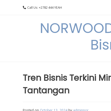
Skip
Call Us: +2782 444 YEAH
to
content
NORWOODI
Bi
Tren Bisnis Terkini M
Tantangan
Posted on
October 13, 2024
by
adminnor