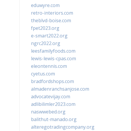
eduwyre.com
retro-interiors.com
theblvd-boise.com
fpet2023.org
e-smart2022.org
ngrc2022.org
leesfamilyfoods.com
lewis-lewis-cpas.com
eleontennis.com
cyetus.com
bradfordshops.com
almadenranchsanjose.com
advocatevijay.com
adlibilimler2023.com
naswwebed.org
balithut-manado.org
alteregotradingcompany.org