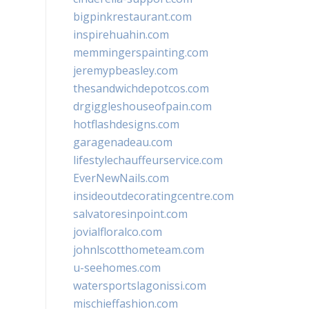
bigpinkrestaurant.com
inspirehuahin.com
memmingerspainting.com
jeremypbeasley.com
thesandwichdepotcos.com
drgiggleshouseofpain.com
hotflashdesigns.com
garagenadeau.com
lifestylechauffeurservice.com
EverNewNails.com
insideoutdecoratingcentre.com
salvatoresinpoint.com
jovialfloralco.com
johnlscotthometeam.com
u-seehomes.com
watersportslagonissi.com
mischieffashion.com