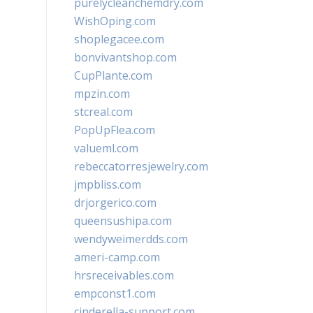
purelycleanchemdry.com
WishOping.com
shoplegacee.com
bonvivantshop.com
CupPlante.com
mpzin.com
stcreal.com
PopUpFlea.com
valueml.com
rebeccatorresjewelry.com
jmpbliss.com
drjorgerico.com
queensushipa.com
wendyweimerdds.com
ameri-camp.com
hrsreceivables.com
empconst1.com
cinderella-support.com