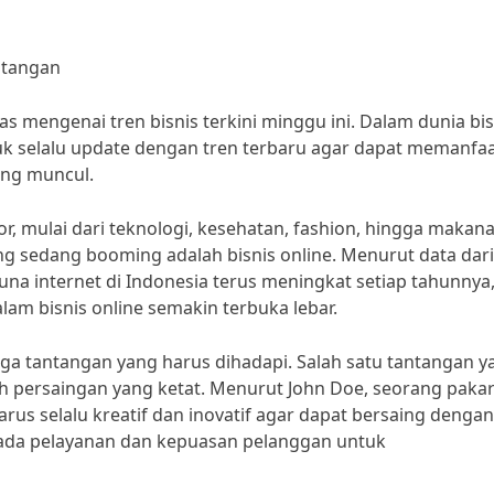
antangan
as mengenai tren bisnis terkini minggu ini. Dalam dunia bis
uk selalu update dengan tren terbaru agar dapat memanfa
ang muncul.
or, mulai dari teknologi, kesehatan, fashion, hingga makan
ang sedang booming adalah bisnis online. Menurut data dari
na internet di Indonesia terus meningkat setiap tahunnya
am bisnis online semakin terbuka lebar.
uga tantangan yang harus dihadapi. Salah satu tantangan y
lah persaingan yang ketat. Menurut John Doe, seorang paka
 harus selalu kreatif dan inovatif agar dapat bersaing dengan
us pada pelayanan dan kepuasan pelanggan untuk