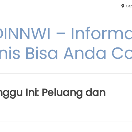
Cap
NNWI – Informas
snis Bisa Anda C
inggu Ini: Peluang dan