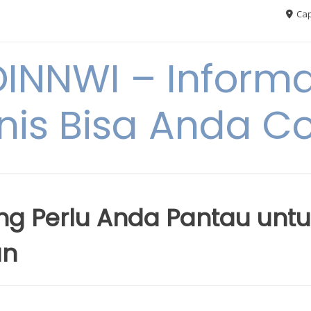
Cap
NNWI – Informas
snis Bisa Anda C
yang Perlu Anda Pantau unt
an