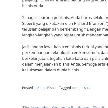
panjang.” Oleh karena itu, penting bagi And
bisnis Anda.
Sebagai seorang pebisnis, Anda harus selalu p
Seperti yang dikatakan oleh Richard Branson,
teruslah belajar dan berkembang.” Dengan mem
langkah-langkah yang tepat untuk mengemban
Jadi, jangan lewatkan tren bisnis terkini yan
perkembangan teknologi, tren konsumen, dan t
berkelanjutan. Ingatlah kata-kata dari para ah
dalam menjalankan bisnis Anda. Semoga artike
kesuksesan dalam dunia bisnis.
Posted in
Berita Bisnis
Tagged
berita bisnis
Tips Mengelola Keuangan Bisnis yang Efektif