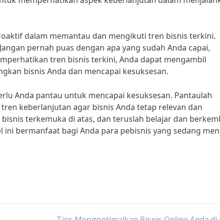
a untuk memperhatikan aspek keberlanjutan dalam menjalan
roaktif dalam memantau dan mengikuti tren bisnis terkini.
 “Jangan pernah puas dengan apa yang sudah Anda capai,
perhatikan tren bisnis terkini, Anda dapat mengambil
gkan bisnis Anda dan mencapai kesuksesan.
g perlu Anda pantau untuk mencapai kesuksesan. Pantaulah
ren keberlanjutan agar bisnis Anda tetap relevan dan
li bisnis terkemuka di atas, dan teruslah belajar dan berke
l ini bermanfaat bagi Anda para pebisnis yang sedang men
Tips Mengoptimalkan Bisnis Online Anda di