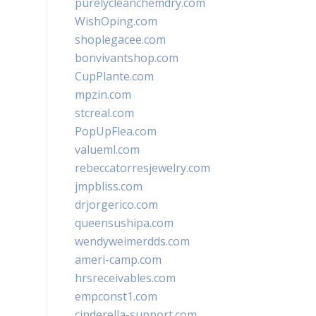
purelycleanchemdry.com
WishOping.com
shoplegacee.com
bonvivantshop.com
CupPlante.com
mpzin.com
stcreal.com
PopUpFlea.com
valueml.com
rebeccatorresjewelry.com
jmpbliss.com
drjorgerico.com
queensushipa.com
wendyweimerdds.com
ameri-camp.com
hrsreceivables.com
empconst1.com
cinderella-support.com