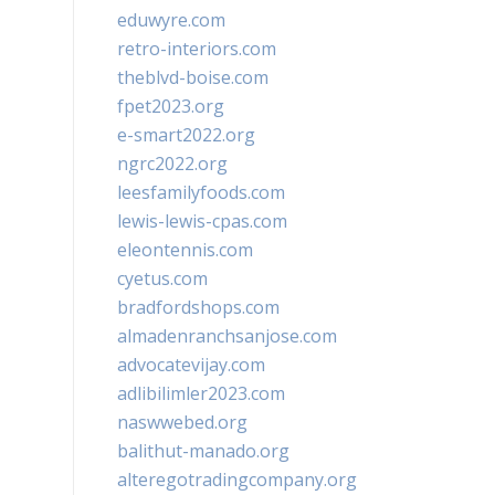
eduwyre.com
retro-interiors.com
theblvd-boise.com
fpet2023.org
e-smart2022.org
ngrc2022.org
leesfamilyfoods.com
lewis-lewis-cpas.com
eleontennis.com
cyetus.com
bradfordshops.com
almadenranchsanjose.com
advocatevijay.com
adlibilimler2023.com
naswwebed.org
balithut-manado.org
alteregotradingcompany.org