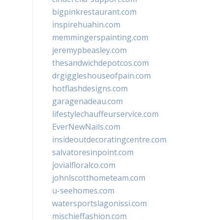
bigpinkrestaurant.com
inspirehuahin.com
memmingerspainting.com
jeremypbeasley.com
thesandwichdepotcos.com
drgiggleshouseofpain.com
hotflashdesigns.com
garagenadeau.com
lifestylechauffeurservice.com
EverNewNails.com
insideoutdecoratingcentre.com
salvatoresinpoint.com
jovialfloralco.com
johnlscotthometeam.com
u-seehomes.com
watersportslagonissi.com
mischieffashion.com