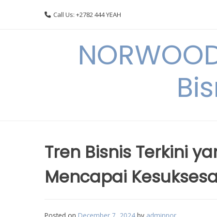
Skip
Call Us: +2782 444 YEAH
to
content
NORWOODI
Bi
Tren Bisnis Terkini 
Mencapai Kesukses
Posted on
December 7, 2024
by
adminnor