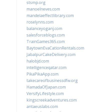
stsmp.org
manoelneves.com
mandelaeffectlibrary.com
roselynns.com
balanceyoganj.com
salesforceblogs.com
TrainGames365.com
BaytownEvaCationRentals.com
JabalpurCakeDelivery.com
halobjd.com
intelligenceqatar.com
PikaPikaApp.com
takecareofbusinessdfw.org
HamadaOfJapan.com
VersifyLifestyle.com
kingscreekadventures.com
antaeuslabs.com